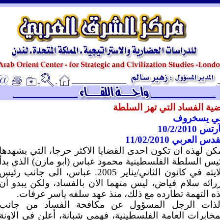
ـ
ية الفساد التي تهز السلطة
ي يسخروف
س 10/2/2010
دس العربي 11/02/2010
كن لهذه ان تكون احدى القضايا الاكثر حرجا، التي يشهدها
يس السلطة الفلسطينية محمود عباس (ابو مازن) الذي بدأ
ولايته في كانون الثاني/يناير 2005. عباس، الى جانب رئيس
رائه سلام فياض، ليس متهما الان بالفساد، ولكن يبدو أن
ه التهمة تطارده مع ذلك، منذ عهد سلفه ياسر عرفات.
لذات الرجل المسؤول عن مكافحة الفساد من جانب
مخابرات العامة الفلسطينية، فهمي شبانة، أعلن في الاونة