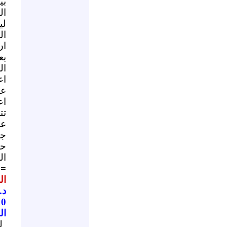
بي
ال
لي
ال
ان
بع
ال
اع
عم
اع
تت
عن
جا
حم
ال
==
ال
د.
10
ال
ل