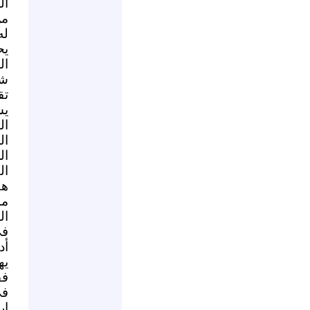
ال
من
له
يح
ال
شب
تق
يس
ال
ال
ال
ال
هك
مس
أد
فق
في
ار