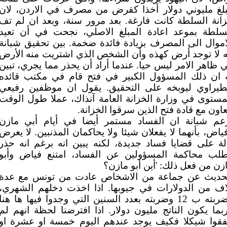
لغ مليوني دولار أخذا كقرض من مصرف في الاردن، لان
انة السلطة كانت فارغة. بعد مرور سنة، وبعد ان لم تف
سلطة بموعد اعادة المبلغ الاصلي، نجحت في أن تعيد
اموال الى المصرف بزيادة فائدة ضخمة. بين تحقيق شبانة
ه لا توجد أرض كهذه وأن الشخص الذي اشتريت منه الأرض
 ظاهر الامر ليس حيا. عندما أراد أن يحذر مما يجري، تبين
 ان ذلك المسؤول الكبير في فتح قام في مكتب قائده
طيراوي ليوبخه على التحقيق. يقول ان موظفين رفيعي
مستوى في وزارة الخزانة العامة آنذاك، عملا طول الوقت
عاون مع قادة فتح الذين سرقوا الخزانة.
عم شبانة ان الفساد مستمر أيضا في أيام أبي مازن
ياض، بأنهما لا يفعلان شيئا ولا يحاكمان المذنبين. لا يعرض
لة على قضايا فساد جديدة، لكنه يبين انه برغم انه حذر
لب محاكمة المسؤولين عن الفساد، امتنع فياض وأبو
زن من فعل ذلك: 'أين أبو مازن؟
حديث عن جماعة من الاشخاص عادت من تونس مع عدة
اف من الدولارات في جيوبها. اذا اخذت دخلهم الشهري،
وضربته ب 12 وضربته بعدد السنين التي وجدوا فيها ها هنا
بما يكون الناتج مليون دولار. اذا افترضنا لحظة انهم لم
فقوا شيكلا فكيف يوجد عندهم اليوم خمسة او عشرة او