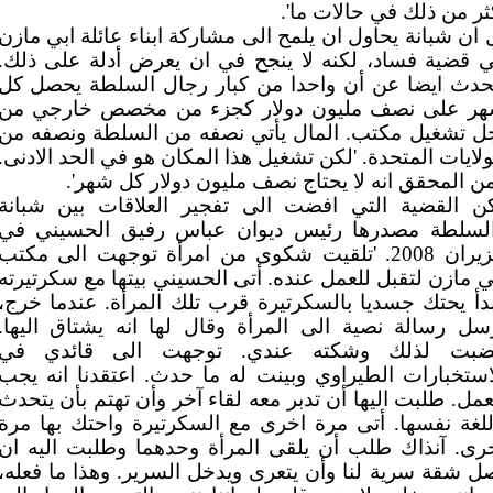
ثر من ذلك في حالات ما'.
 ان شبانة يحاول ان يلمح الى مشاركة ابناء عائلة ابي مازن
 قضية فساد، لكنه لا ينجح في ان يعرض أدلة على ذلك.
حدث ايضا عن أن واحدا من كبار رجال السلطة يحصل كل
ر على نصف مليون دولار كجزء من مخصص خارجي من
ل تشغيل مكتب. المال يأتي نصفه من السلطة ونصفه من
ولايات المتحدة. 'لكن تشغيل هذا المكان هو في الحد الادنى.
ن المحقق انه لا يحتاج نصف مليون دولار كل شهر'.
ن القضية التي افضت الى تفجير العلاقات بين شبانة
لسلطة مصدرها رئيس ديوان عباس رفيق الحسيني في
حزيران 2008. 'تلقيت شكوى من امرأة توجهت الى مكتب
ي مازن لتقبل للعمل عنده. أتى الحسيني بيتها مع سكرتيرته
دأ يحتك جسديا بالسكرتيرة قرب تلك المرأة. عندما خرج،
سل رسالة نصية الى المرأة وقال لها انه يشتاق اليها.
بت لذلك وشكته عندي. توجهت الى قائدي في
استخبارات الطيراوي وبينت له ما حدث. اعتقدنا انه يجب
عمل. طلبت اليها أن تدبر معه لقاء آخر وأن تهتم بأن يتحدث
للغة نفسها. أتى مرة اخرى مع السكرتيرة واحتك بها مرة
رى. آنذاك طلب أن يلقى المرأة وحدهما وطلبت اليه ان
ل شقة سرية لنا وأن يتعرى ويدخل السرير. وهذا ما فعله،