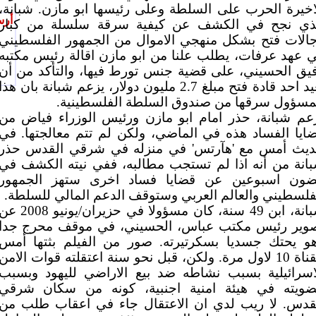
اخيرة الحرب على السلطة وعلى رئيسها ابو مازن. شبانة،
أرس
ذي نجح في الكشف عن كيفية سرقة سلسلة من كبار
الات فتح بشكل منهجي الاموال من الجمهور الفلسطيني
 عهد عرفات، يطلب علنا من ابو مازن اقالة رئيس مكتبه
يق الحسيني، على قضية جنس تورط فيها، والتأكد من أن
يعيد احد قادة فتح مبلغ 2.7 مليون دولار، يزعم شبانة بان هذا
مسؤول سرقها من صندوق السلطة الفلسطينية.
عم شبانة، حذر امام ابو مازن ورئيس الوزراء فياض من
ايا الفساد هذه في الماضي، ولكن لم تتم معالجتها. في
يث أمس مع 'هآرتس' في منزله في شرقي القدس حذر
انة من أنه اذا لم تستجب مطالبه، ففي نيته الكشف في
ون اسبوعين عن قضايا فساد اخرى ستهز الجمهور
فلسطيني والعالم العربي وستوقف الدعم المالي للسلطة.
شبانة، ابن 49 سنة، كان مسؤولا في حزيران/يونيو 008
وير رئيس مكتب عباس، الحسيني، في موقف محرج جدا
و يحتك جسديا بسكرتيرته. صور من الفيلم بثتها أمس
القناة 10 لاول مرة. ولكن، قبل نحو سنة اعتقلته قوات الامن
اسرائيلية بسبب نشاطه ضد بيع الاراضي لليهود وبسبب
ويته في هيئة امنية اجنبية، كونه من سكان شرقي
قدس. لا ريب لدي ان الاعتقال جاء في اعقاب طلب من