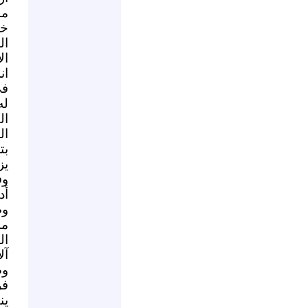
مب
خز
ال
ال
ان
في
له
ال
ال
بت
يز
وف
أد
وط
ما
ال
آل
فر
ين