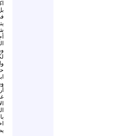
اك
بل
في
يت
شه
أج
ال
وم
لك
وا
اب
وب
أر
غض
ال
ال
با
اخ
يص