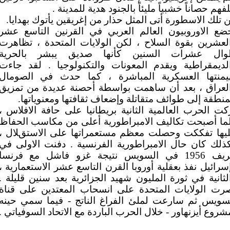
فهم حصاناً خشبياً مليئاً بالجنود هدية للمدينة .
 تلك الاسطورة أتى المثل حذار من إغريقين يأتوك بهدايا.
ضع الاوروبيون العالم العربي في القرنين التاسع عشر
لعشرين بقوة السلاح ، لكن الولايات المتحدة ، تظاهرت
ال عشرات السنين كأنها صديق يبشر بالحرية
لديمقراطية ويقدم المعونات والتكنولوجيا . لقد جاءت
يمنتها العسكرية المباشرة ، كما حدث في الصومال
لعراق ، بعد أن ساهمت بواسطة أحصنة عديدة من تمزيق
منطقة إلى طوائف متقاتلة وإضعاف ثقافتها ومعنوياتها.
كت الحرب العالمية الثانية بريطانيا على حافة الافلاس ،
ما أصبحت تكاليف الامبراطورية أعلى من مكاسب الحفاظ
يها تفككت وحصلت معظم مستعمراتها على الاستقلال ،
ذلك كان حال الامبراطورية الفرنسية . دفنت الاولى في
خريف 1956 في السويس نتيجة غزو فاشل مع فرنسا
سرائيل نفذ بعقلية أوروبا القرن التاسع عشر الاستعمارية ،
لثانية في ثورة المليون شهيد الجزائرية بعد سنين قليلة .
رت الولايات المتحدة على انسحاب المعتدين على قناة
سويس ثم سارعت لملئ الفراغ الناتج - فيما سمي حينه
شروع أيزنهاور - خلال الحرب الباردة مع الاتحاد السوفياتي .