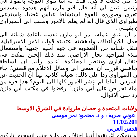
د انني دخلت لا هي. قلت له اننا ننوي التوجه بالمواد الى
رئيس. تبين لي أنه قال لابو مازن انهم هددوه بمسدس
تعرى وصوروه بالقوة. استشاط عباس غضبا، واستدعى
طيراوي الذي قال انه لم يعلم بالامور وطلب الى الطيراوي
 يقيلني'.
د ان علق عمله، امر ابو مازن نفسه باعادة شبانة الى
عمل. لكن آنذاك، ولدهشته اعتقلته قوات الامن الاسرائيلية.
تقل شبانة عن 'العضوية في جهة أمنية اجنبية' واستعمال
لاء لمواجهة تجار الاراضي. منذ ذلك الحين يمكث في
تقال اداري وينتظر المحاكمة. 'عندما رأيت ان السلطة
جاهلني قررت ان امضي الى وسائل الاعلام مع قصتي'. جاء
 الطيراوي ردا على ذلك: 'شبانة كاذب. بينا ان الحديث عن
سوس. لماذا لم ينشر الامور كلها الى اليوم؟ هذا جزء من
لة تحريض على أبي مازن'. رفضوا في مكتب أبي مازن
رد على الاقوال.
=========================
ولايات المتحدة و حصان طروادة في الشرق الاوسط
 عوني صريف و د. محمود نمر موسى
11/02/20
قدس العربي
م يتمكن إغريقيوا أثينا إحتلال طروادة حتى انسحبوا تاركين