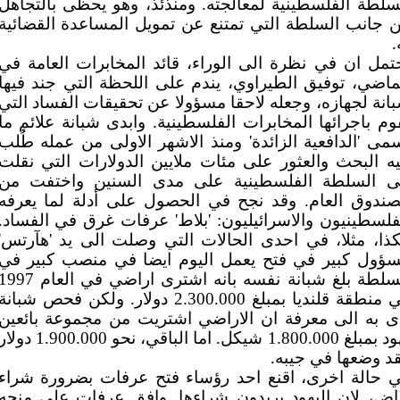
سلطة الفلسطينية لمعالجته. ومنذئذ، وهو يحظى بالتجاهل
 جانب السلطة التي تمتنع عن تمويل المساعدة القضائية
.
تمل ان في نظرة الى الوراء، قائد المخابرات العامة في
ماضي، توفيق الطيراوي، يندم على اللحظة التي جند فيها
انة لجهازه، وجعله لاحقا مسؤولا عن تحقيقات الفساد التي
وم باجرائها المخابرات الفلسطينية. وابدى شبانة علائم ما
مى 'الدافعية الزائدة' ومنذ الاشهر الاولى من عمله طُلب
يه البحث والعثور على مئات ملايين الدولارات التي نقلت
ى السلطة الفلسطينية على مدى السنين واختفت من
صندوق العام. وقد نجح في الحصول على أدلة لما يعرفه
فلسطينيون والاسرائيليون: 'بلاط' عرفات غرق في الفساد.
ذا، مثلا، في احدى الحالات التي وصلت الى يد 'هآرتس'
ؤول كبير في فتح يعمل اليوم ايضا في منصب كبير في
السلطة بلغ شبانة نفسه بانه اشترى اراضي في العام 7
في منطقة قلنديا بمبلغ 2.300.000 دولار. ولكن فحص شبانة
ى به الى معرفة ان الاراضي اشتريت من مجموعة بائعين
يهود بمبلغ 1.800.000 شيكل. اما الباقي، نحو 1.900.000 دو
د وضعها في جيبه.
 حالة اخرى، اقنع احد رؤساء فتح عرفات بضرورة شراء
اض، لان اليهود يريدون شراءها. وافق عرفات على منحه