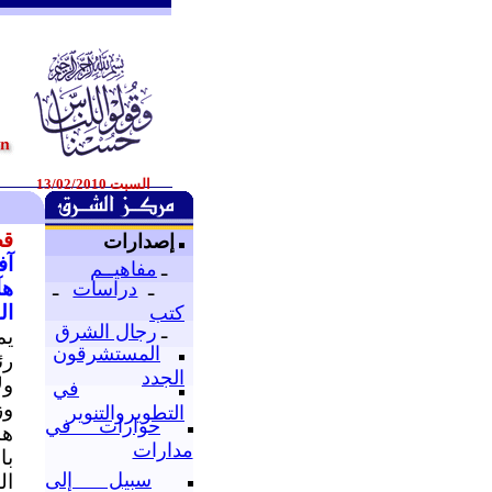
السبت 13/02/2010
قض
إصدارات
آف
ـ
مفاهيــم
هآرت
ـ
دراسات
ـ
الق
كتب
ـ
رجال الشرق
يم
المستشرقون
رئ
الجدد
في
وز
التطويروالتنوير
حوارات في
هذ
مدارات
با
سبيل إلى
ال