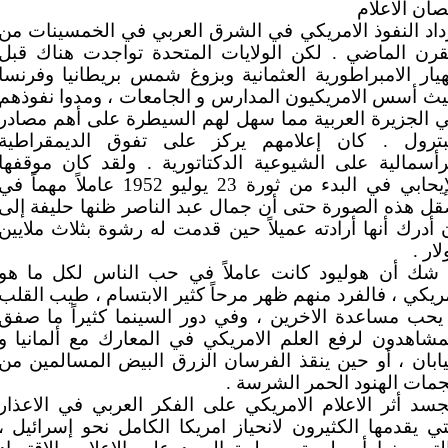
ان الاعلام
داد النفوذ الامريكي في الشرق العربي في الخمسينات من
قرن الماضي . لكن الولايات المتحدة تواجدت هناك قبل
هيار الامبراطورية العثمانية وبزوغ شمس بريطانيا وفرنسا
ث أسس الامريكيون المدارس و الجامعات ، ومدوا نفوذهم
 الجزيرة العربية مما سهل لهم السيطرة على أهم مصادر
بترول . كان إعلامهم يركز على تفوق الديمقراطية
رأسمالية على الشيوعية الدكتاتورية . ولقد كان موقفها
الإيحابي في البدء من ثورة 23 يوليو 1952 عاملاً مهماً ف
ل هذه الصورة حتى أن جمال عبد الناصر ظنها حليفة إلى
 أدرك أنها أرادته عميلاً حين قدمت له رشوة بثلاث ملايين
لار .
 شك أن هوليود كانت عاملاً في حب الناس لكل ما هو
ريكي
،
فالفرد منهم ظهر مرحاً كثير الابتسام ، طيب القلب
يحب مساعدة الاخرين ، وفي دور السينما كثيراً ما صفق
مشاهدون لرفع العلم الامريكي في المعارك مع ألمانيا و
يابان ، أو حين ينقذ الفرسان الزرق البيض المسالمين من
مات الهنود الحمر الشرسة
.
جسد أثر الاعلام الامريكي على الفكر العربي في الاعذار
تي يقدمها الكثيرون لانحياز امريكا الكامل نحو إسرائيل
،