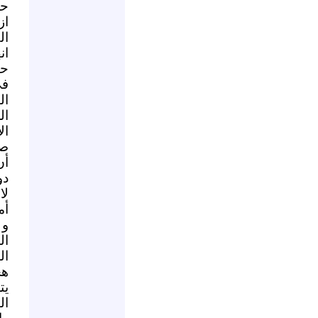
حص
از
ال
ان
حي
في
ال
ال
صق
أن
دو
لا
أم
و 
ال
ال
هج
يت
ال