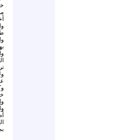
خل
من
أخ
وا
طو
وا
به
وا
ال
تر
ول
عل
وك
وإ
وا
أص
ال
بم