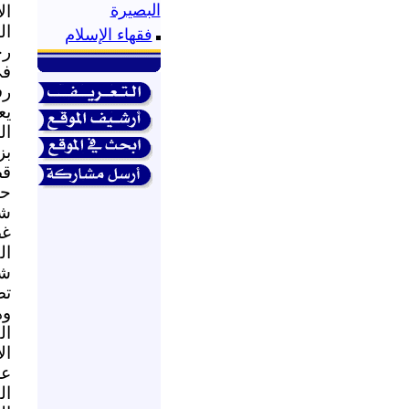
البصيرة
ال
ال
فقهاء الإسلام
رج
في
رف
ال
بز
قض
حد
شب
غض
ال
تص
وه
ال
عض
ال