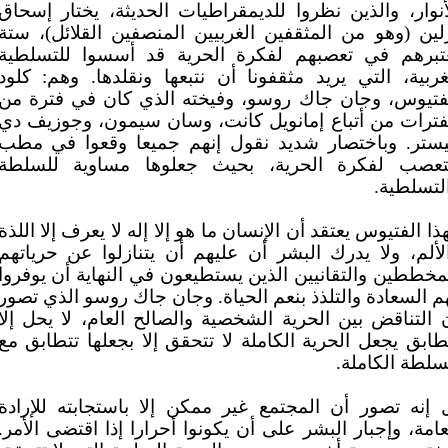
أنوار، والذين نظروا للديمقراطيات الحديثة، يختار إسحاق
لين (وهو من المثقفين الغربيين المنصفين القلائل)، ستة
تبرهم في تعصبهم لفكرة الحرية قد أسسوا للتسلطية
غربية، التي يريد مثقفونا أن نتبعها ونقلدها. وهم: كلود
فتيوس، وجان جاك روسو، وفيخته الذي كان في فترة من
فترات من أتباع إمانويل كانت، وسان سيمون، وجوزيف دي
ستر. وباختصار شديد نقول إنهم جميعا وقعوا في مطب
تعصب لفكرة الحرية، بحيث جعلوها مساوية للسلطة
لتسلطية.
ذا الفتيوس يعتقد أن الإنسان ما هو إلا إله لا يعرف إلا اللذة
لألم، ولا يدرك البشر أن عليهم أن يتنازلوا عن حرياتهم
مخططين والتقانيين الذين يستطيعون في النهاية أن يوفروا
م السعادة والتلذذ بنعم الحياة. وجان جاك روسو الذي تصور
 التناقض بين الحرية الشخصية والصالح العام، لا يحل إلا
طابق يجعل الحرية الكاملة لا تتحقق إلا بجعلها تتطابق مع
سلطة الكاملة.
 إنه تصور أن المجتمع غير ممكن إلا باستجابته للإرادة
عامة، وإجبار البشر على أن يكونوا أحرارا إذا اقتضى الأمر.