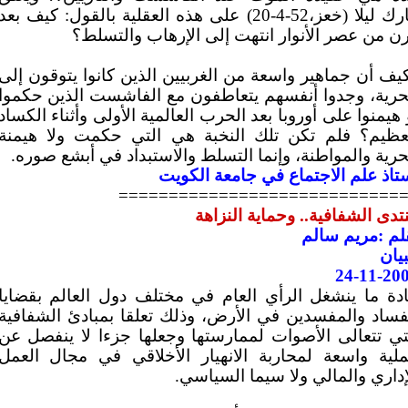
مارك ليلا (خعز،52-4-20) على هذه العقلية بالقول: كيف بعد
ن من عصر الأنوار انتهت إلى الإرهاب والتسلط؟
يف أن جماهير واسعة من الغربيين الذين كانوا يتوقون إلى
حرية، وجدوا أنفسهم يتعاطفون مع الفاشست الذين حكموا
 هيمنوا على أوروبا بعد الحرب العالمية الأولى وأثناء الكساد
عظيم؟ فلم تكن تلك النخبة هي التي حكمت ولا هيمنة
حرية والمواطنة، وإنما التسلط والاستبداد في أبشع صوره.
تاذ علم الاجتماع في جامعة الكويت
============================
تدى الشفافية.. وحماية النزاهة
لم :مريم سالم
بيان
24-11-20
دة ما ينشغل الرأي العام في مختلف دول العالم بقضايا
فساد والمفسدين في الأرض، وذلك تعلقا بمبادئ الشفافية
تي تتعالى الأصوات لممارستها وجعلها جزءا لا ينفصل عن
لية واسعة لمحاربة الانهيار الأخلاقي في مجال العمل
إداري والمالي ولا سيما السياسي.