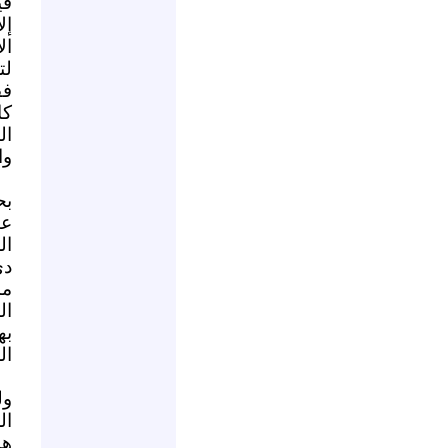
في
إل
ال
لت
فق
كا
ال
وا
بح
عن
ال
دي
ما
ال
به
ال
ول
ال
هذ