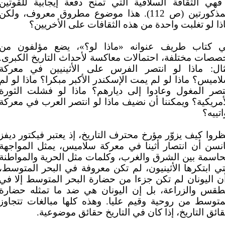
فهي الثقافة السلافية التي تمنح دفعة إيجابية للقوتين
المذكورتين (ص 112). هذا موضوع مطروق معروف، ولكن
ذا لو تغلبت واحدة من هذه الثقافات على الأخريين؟
 كتاب طريف عنوانه «ماذا لو؟»، يضع مؤلفون من
صصات مختلفة، احتمالات معاكسة لأحداث التاريخ الكبرى.
ال: ماذا لو انتصر الفرس على الأثينيين في معركة
اميس؟ ماذا لو لم يمت الإسكندر الأكبر مبكرا؟ ماذا لو لم
تصر المغول وعادوا إلى ديارهم؟ ماذا لو فشلت الثورة
أمريكية؟ ويمكننا أن نضيف ماذا لو انتصر العرب في معركة
اتييه؟
ظروا كيف يزوّر مؤرخ محترف التاريخ، إذ يعتبر فيكتور ديفز
نسن أن انتصار أثينا في معركة سلاميس، يمثل المواجهة
حاسمة بين الشرق والغرب، وكلمات مثل الحرية والمواطنة
تي ابتكرها الأثينيون، لم تكن معروفة في البحر المتوسط،
ن اليونان لم تكن جزءا من حضارة البحر المتوسط إلا في
طقس والزراعة، بل إن اليونان هي ضد ما تمثله حضارة
متوسط من روحية وقيم عليا. وهذه كلها مبالغات تتجاوز
ائق التاريخ، إذا كان في التاريخ حقائق موضوعية.