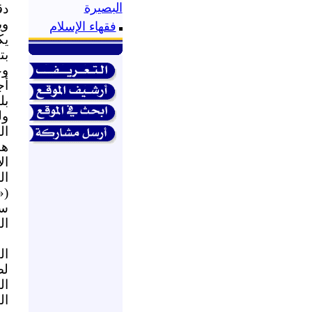
البصيرة
دق
وي
فقهاء الإسلام
يك
بت
وع
أج
بل
ول
ال
هن
ال
ال
سو
ال
ال
لص
ال
ال