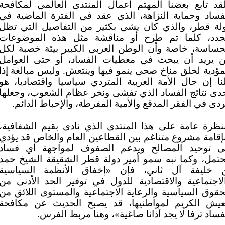
قد تابع بعضنا المهتم أعمال المنتدى العالمي لمكافحة
فساد وحماية النزاهة، الذي عقد في الفترة الماضية في
لة قطر، والذي كان يشي بكثير من التفاصيل التي تظل
جدد، كلما تم طرح أو مناقشة مثل هذه الموضوعات
حساسة، خاصة وأن الوطن العربي الكبير بيئة خصبة لكل
 يريد أن يبحث في معطيات الفساد، أو حتى العوامل
مؤدية لخلق مناخ صحي ينمو فيها وينتعش. وليس مبالغة إذا
نا إن حال الأمة العربية المتردي سياسيا واقتصاديا، هو
دى نتائج الفساد الذي تفشى ونخر عظام الشعوب، وجعلها
ردى في الفقر المدقع والأمية المفرطة، والإحباط الدائم.
نظرة عامة على هذا المنتدى الذي نادى بقيم الشفافية،
إقامة مشروع متناغم بين القطاعين العام والخاص قد يؤدي
ى توحيد المصالح ويدعم الصفوف لمواجهة أي فساد
تمل، وكما نبه سمو أمير دولة قطر الشقيقة الشيخ حمد
 خليفة آل ثاني، فإن «إخفاق الأنظمة السياسية
لاجتماعية والاقتصادية للدول في توفير الحد الأدنى من
حقوق السياسية والرعاية الاجتماعية والمستوى اللائق من
عيش الكريم لمواطنيها، قد يصبح الحديث عن مكافحة
فساد ترفا لا يجد آذانا صاغية»، وهنا مربط الفرس.