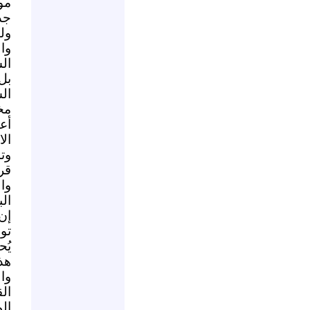
مو
جد
ول
وا
الس
بل
ال
مخ
أع
ال
وت
قر
وا
ال
إن
تو
يُ
هذ
وال
ال
ال