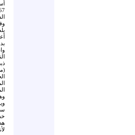
أس
ال
وف
بل
أع
بد
وا
ال
ذب
(م
ال
ال
ال
وه
وي
سو
خش
هض
لأ