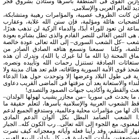
ازين القوى فى المنطقة بأسرها وستأذن بشروق فجر
يد للعالم العربى والإسلامى.
ئن كانت الظروف عصيبة، والمؤامرات رهيبة ومتشابكة،
لتضحيات هائلة ومؤلمة، فإن سنن الله غلابة، وعقارب
اعة لن تعود للوراء أبدًا، والدماء الزكية لن تذهب هدرًا،
 هى الثمن الغالى للنصر القادم والذى تطل بشائره بعودة
شعب –كل الشعب السورى– إلى الله تعالى عودة خالصة
لصة، وكلنا
سمعنا ونسمع هتافه الصادق الصادر من
ماق المحنة (يا الله ما لنا غيرك يا الله)، وندرك أن هذه
استغاثات الصادقة تستنزل رحمات الله وتأييده ونصره،
شحذ قوى الأمة السورية وطاقاته، فلم تعد هناك مدينة ولا
ية فى طول البلاد وعرضها إلا وتوحدت حول هذا الدعاء
لنداء والاستعانة بعد أن مزقتها فى الماضى القريب دعاوى
بعث والقطرية وأكاذيب جبهات الصمود والتصدى!
 ما يحدث فى سوريا –من مجازر يشيب لهولها الولدان–
قظ الشعوب العربية والإسلامية بأسرها، لتعلم حقيقة ما
حاك لها من مؤامرات محلية وعالمية، وستدفع الجميع لدعم
ا الشعب الصامد البطل بكل ألوان الدعم المادى
معنوى، مع اللجوء إلى الله تعالى.. رب الكون كله.. الجبار
قهار المنتقم، وقد رأينا فعله وآياته ومعجزاته كيف نصرت
مستضعفين وأبادت الجبابرة فى كل بلدان الربيع العربى