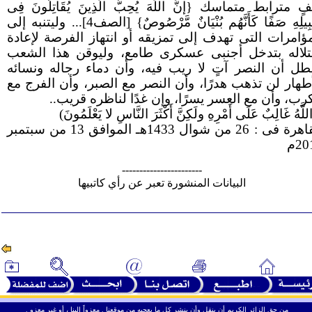
 مترابط متماسك {إنَّ اللَّهَ يُحِبُّ الَّذِينَ يُقَاتِلُونَ فِى
سَبِيلِهِ صَفًا كَأَنَّهُم بُنْيَانٌ مَّرْصُوصٌ} [الصف4]... وليتنبه إلى
مؤامرات التى تهدف إلى تمزيقه أو انتهاز الفرصة لإعادة
تلاله بتدخل أجنبى عسكرى طامع، وليوقن هذا الشعب
بطل أن النصر آتٍ لا ريب فيه، وأن دماء رجاله ونسائه
أطهار لن تذهب هدرًا، وأن النصر مع الصبر، وأن الفرج مع
كرب، وأن مع العسر يسرًا، وإن غدًا لناظره قريب..
لَّهُ غَالِبٌ عَلَى أَمْرِهِ ولَكِنَّ أَكْثَرَ النَّاسِ لا يَعْلَمُونَ)
القاهرة فى : 26 من شوال 1433هـ الموافق 13 من سبتمبر
20م
-----------------------
البيانات المنشورة تعبر عن رأي كاتبيها
ـ
ـ
من حق الزائر الكريم أن ينقل وأن ينشر كل ما يعجبه من موقعنا . معزواً إلينا ، أو غير معزو .
ـ