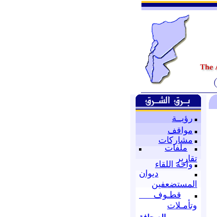
رؤيــة
مواقف
مشاركات
ملفات
تقارير
واحة اللقاء
ديوان
المستضعفين
قطـوف
وتأمـلات