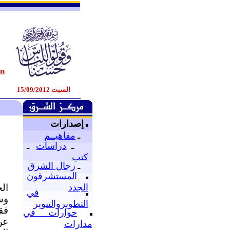
السبت 15/09/2012
إصدارات
ـ
مفاهيــم
ـ
دراسات
ـ
كتب
ـ
رجال الشرق
المستشرقون
ال
الجدد
في
وس
التطويروالتنوير
فق
حوارات في
عن
مدارات