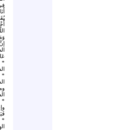
فى 
يُقَ
أُخْ
الل
وَمَ
إنّ
الصّ
عَاق
* 
ال
* 
ال
وم
ال
* 
وإخ
فَي
* 
ال