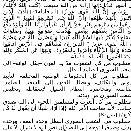
أشهر قلائل؛إنها إرادة من الله سبقت {كَتَبَ اللَّهُ لأَغْلِبَنَّ
أَنَا ورُسُلِى إنَّ اللَّهَ قَوِى عَزِيزٌ} [المجادلة21].{أُذِنَ لِلَّذِينَ
اتَلُونَ بِأَنَّهُمْ ظُلِمُوا وَإنَّ اللَّهَ عَلَى نَصْرِهِمْ لَقَدِيرٌ * الَّذِينَ
رِجُوا مِن دِيَارِهِم بِغَيْرِ حَقٍّ إلا أَن يَقُولُوا رَبُّنَا اللَّهُ وَلَوْلا دَفْعُ
َّهِ النَّاسَ بَعْضَهُم بِبَعْضٍ لَّهُدِّمَتْ صَوَامِعُ وَبِيَعٌ وَصَلَوَاتٌ
سَاجِدُ يُذْكَرُ فِيهَا اسْمُ اللَّهِ كَثِيرًا وَلَيَنصُرَنَّ اللَّهُ مَن يَنصُرُهُ
َ اللَّهَ لَقَوِى عَزِيزٌ * الَّذِينَ إن مَّكَّنَّاهُمْ فِى الأَرْضِ أَقَامُوا
َلاةَ وَآتَوُا الزَّكَاةَ وَأَمَرُوا بِالْمَعْرُوفِ وَنَهَوْا عَنِ المُنكَرِ وَلِلَّهِ
ِبَةُ الأُمُورِ} [الأنبياء : 39-41].
مطلوب من كل الشعوب مدّ يد العون –بكل ألوانه– إلى
شعب السورى الصامد البطل.
مطلوب من كل الحكومات الوطنية المختلفة التأييد
دولى والتكاتف، وإيصال العون إلى الشعب الصامد،
قاطعة ومحاصرة النظام العميل لإسقاطه وتخليص
شعب السورى من ويلاته.
مطلوب من كل العرب والمسلمين اللجوء إلى الله بصدق
بات.. لأنه صاحب الأمر كله {إذَا أَرَادَ شَيْئًا أَن يَقُولَ لَهُ كُن
َكُونُ} [يس82].
مطلوب من الشعب السورى البطل وحدة الصف ووحدة
هدف وصدق التوجه إلى الله، فإن نصر الله لا يتنزل إلا على