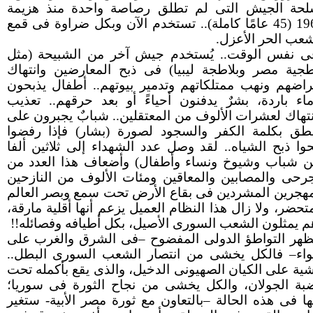
لحة الجيش التى لم تطلق رصاصة واحدة منذ هزيمة
1967 (45 عامًا كاملة).. تستخدم الآن وبكل ضراوة فى قمع
شعب الحر الأعزل.
ى نفس الوقت.. يُستخدم جيش آخر من الشبيحة (مثل
طجية مصر وبلاطجة ليبيا) فى ذبح المعارضين وانتهاك
راضهم ونهب ممتلكاتهم وتدمير بيوتهم.. أطفال يذبحون
ماء باردة، بشرٌ يدفنون أحياءً أو بعد حرقهم.. تعذيب
نتهاك لعشرات الألوف من المعتقلين.. شبابٌ يجبرون على
نطق بكلمة الكفر والسجود لصورة (بشار) فإذا رفضوا
حوا ذبح الشياه.. لقد وصل عدد الشهداء إلى ثلاثين ألفا
ن شباب وشيوخ ونساء وأطفال) وأضعاف هذا العدد من
جرحى والمصابين والمعاقين ومئات الألوف من النازحين
مهجرين المشردين فى بقاع الأرض تحت سمع وبصر العالم
متحضر، ولا زال هذا النظام العميل يزعم أنها أقلية مارقة،
م يمثلون الشعب السورى الأصيل، بكل أطيافه وفصائله!!
ظهر التواطؤ الدولى المفضوح –فى الشرق والغرب على
اء– فالكل يخشى من انتصار الشعب السورى البطل..
ية على الكيان الصهيونى الدخيل، والذى يقع بأكمله تحت
بة الجولان، والكل يخشى من نجاح الثورة فى سوريا؛
نها فى هذه الحالة –بالتعاون مع ثورة مصر الأبية- ستغير