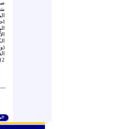
صفٍ
ال
اح
ال
ال
ال
(وال
12