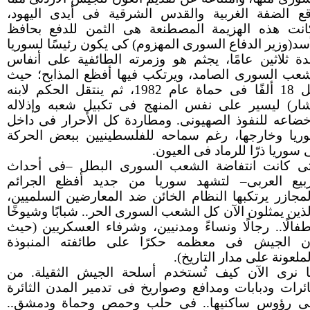
قع الضفة الغربية والقدس الشرقية فى أيدى اليهود،
انت هذه الهزيمة المصطنعة هى الثمن للدفع بحافظ
أسد(وزير الدفاع السورى المهزوم) كى يكون رئيسًا لسوريا
دة ثلاثين عامًا، يجثم هو وزمرته الطائفية على أنفاس
شعب السورى الصامد، ويرتكب فيها أفظع المذابح؛ حيث
قتل 18 ألفًا فى حماة عام 1982، ثم ينتقل الحكم لابنه
شار) ليسير على نفس المنهج فى تكبيل شعبه وإذلاله
خضاعه للنفوذ الصهيونى. ومطاردة كل الأحرار فى داخل
ريا وخارجها، رغم سماحه للفلسطينيين ببعض الحركة
سوريا ذرّا للرماد فى العيون.
ى كانت انتفاضة الشعب السورى البطل –فى أحداث
ربيع العربى– لتشهد سوريا من جديد أفظع الجرائم
لمجازر يرتكبها النظام الخائن ضد المعارضين السلميين،
لذين يمثلون الآن كل الشعب السورى الحر.. شبابًا وشيوخًا
طفالًا.. رجالًا ونساءً ومدنيين، وشرفاء العسكريين (حيث
ن الجيش فى معظمه حكرًا على طائفته المنبوذة
ملعونة على مدار التاريخ).
نا نرى الآن كيف تُستخدم أسلحة الجيش الثقيلة. من
ئرات ودبابات ومدافع وصواريخ فى تدمير المدن الثائرة
ى رؤوس ساكنيها.. فى حلب وحمص وحماة ودمشق..