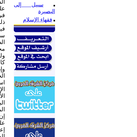
ال
سبيل إلى
عل
البصيرة
فى
فقهاء الإسلام
ذل
في
سو
ال
ول
كا
وإ
ال
اس
ال
ال
ال
ال
إن
إع
ال