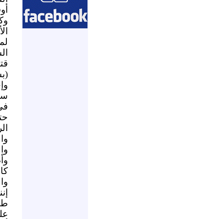
أو
وك
ال
لم
ال
(ب
وإ
سو
فى 
حت
ال
وا
وا
وأ
كا
وال
إن
طا
عل