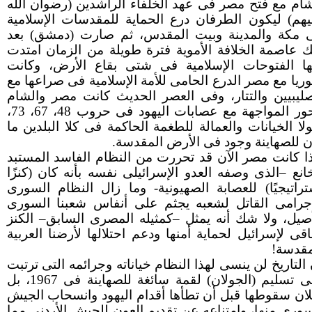
شام مع فتح مصر فى عهد الخلفاء الراشدين (رضوان الله
يهم) ليكون الطرفان درع الحماية للمقدسات الإسلامية
 مكة والمدينة وبيت المقدس، ثم صارت (دمشق) بعد
ك عاصمة الخلافة الأموية فترة طويلة من الزمان امتدت
ها الفتوحات الإسلامية فى شتى بقاع الأرض، وكانت
ريا مع مصر الدرع الحامى للأمة الإسلامية فى صراعها مع
صليبيين والتتار، وفى العصر الحديث كانت مصر والشام
محور المواجهة مع عصابات اليهود فى حروب 48، 67، 73،
ولا الخيانات والعمالة للطغمة الحاكمة فى كلا البلدين ما
ن للصهاينة وجود فى الأرض المقدسة.
ذا كانت مصر الآن قد تحررت من النظام الفاسد المستبد
خانع –الذى وصفه العدو الإسرائيلى نفسه بأنه كان (كنزًا
تراتيجيًا) للعصابة الصهيونية- وما زال النظام السورى
إجرامى القاتل لشعبه يجثم على أنفاس شعبنا السورى
أصيل، ولا شك أنه يمثل –كمثيله المصرى السابق– الكنز
باقى لإسرائيل لحماية أمنها ودعم احتلالها لأرضنا العربية
مقدسة!
 التاريخ لن ينسى لهذا النظام خياناته وجرائمه التى ترتبت
على تسليم (الجولان) لقمة سائغة للصهاينة فى 1967، بل
لان سقوطها قبل أن تطأها أقدام اليهود وانسحاب الجيش
سورى منها، وامتناعه عن تقديم العون للجيش الأردنى مما