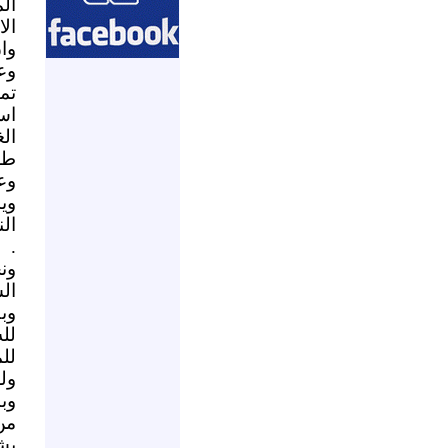
ال
الا
وان
وع
تموز2006 
اس
ال
طع
وع
وي
ال
.
ون
ال
وب
لل
لل
ول
وب
من
بش