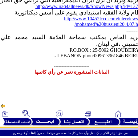
عربية ونريد ان نرى ايران الديمقراطية التي تراعي حق الجار
http://www.iraq4allnews.dk/ShowNews.php?id=13
ام ولاية الفقيه استبدادي يقوم على أسس ديكتاتورية
http://www.10452lccc.com/interview
/mohamed%20hussieni20.4.07.
------
بريد الخاص بمكتب سماحة العلامة السيد محمد علي
حسيني ،في لبنان.
P.O.BOX : 25-5092 GHOUBEIRY
-
LEBANON
phon:009613961846
BEIR
-----------------------
البيانات المنشورة تعبر عن رأي كاتبيها
ـ
ـ
من حق الزائر الكريم أن ينقل وأن ينشر كل ما يعجبه من موقعنا . معزواً إلينا ، أو غير معزو .
ـ