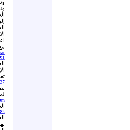
وت
ون
ال
إل
ال
ال
اع
مع 
/ar
591
ال
الإ
تع
937
نظ
لم
htm
ال
585
ال
ته