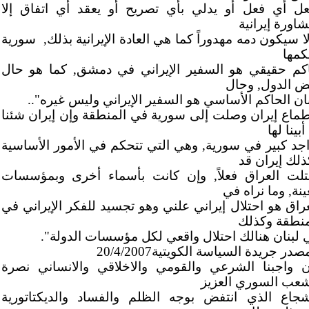
عل أي فعل أو يدلي بأي تصريح أو يعقد أي اتفاق إلا
اورة إيرانية
ا سيكون دمه مهدوراً كما هي العادة الإيرانية بذلك,
سورية
كمها
كم حقيقي هو السفير الإيراني في دمشق, كما هو حال
ض الدول, وحال
نان الحاكم الأساسي هو السفير الإيراني وليس غيره"..
طماع إيران وصلت إلى سورية في المنطقة وإن إيران شئنا
أبينا لها
اجد كبير في سورية, وهي التي تتحكم في الأمور الأساسية
ذلك إيران قد
تلت العراق فعلاً, وإن كانت بأسماء أخرى وبمؤسسات
نة, وما نراه في
عراق هو احتلال إيراني علني وهو تجسيد للفكر الإيراني في
منطقة وكذلك
 لبنان هنالك احتلال واقعي لكل مؤسسات الدولة".
صدر جريدة السياسة الكويتية20/4/2007
ن واجبنا الشرعي والقومي والاخلاقي والانساني نصرة
شعب السوري العزيز
شجاع الذي انتفض بوجه الظلم والفساد والديكتاتورية