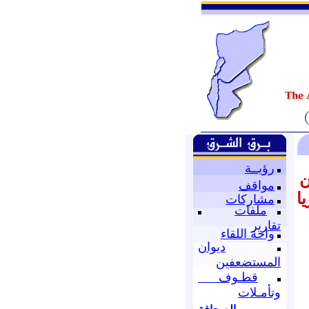
رؤيــة
ن
مواقف
ا
مشاركات
ملفات
تقارير
واحة اللقاء
ديوان
المستضعفين
قطـوف
وتأمـلات