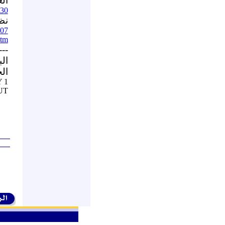
ال
730
نظ
s07
htm
---
ال
ال
 1
UT