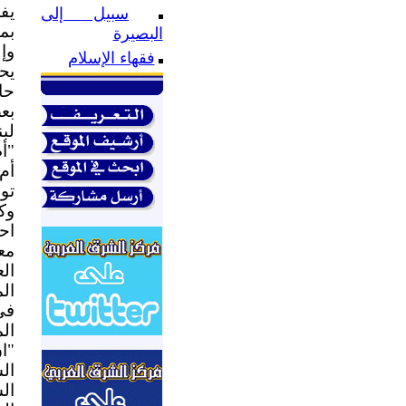
يف
سبيل إلى
بمش
البصيرة
وإل
فقهاء الإسلام
يح
حا
بع
لب
"أ
أم 
تو
وك
اح
معي
ال
ال
في
الم
"ا
ال
ال