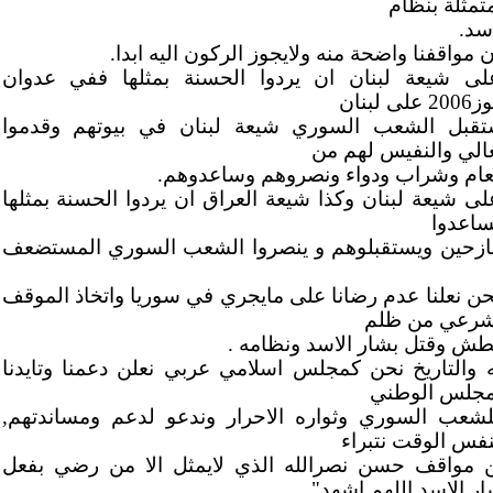
متمثلة بنظام
سد.
 مواقفنا واضحة منه وﻻيجوز الركون اليه ابدا.
لى شيعة لبنان ان يردوا الحسنة بمثلها ففي عدوان
على لبنان
تقبل الشعب السوري شيعة لبنان في بيوتهم وقدموا
غالي والنفيس لهم من
ام وشراب ودواء ونصروهم وساعدوهم.
لى شيعة لبنان وكذا شيعة العراق ان يردوا الحسنة بمثلها
ساعدوا
نازحين ويستقبلوهم و ينصروا الشعب السوري المستضعف
حن نعلنا عدم رضانا على مايجري في سوريا واتخاذ الموقف
شرعي من ظلم
طش وقتل بشار الاسد ونظامه .
ه والتاريخ نحن كمجلس اسلامي عربي نعلن دعمنا وتايدنا
مجلس الوطني
لشعب السوري وثواره الاحرار وندعو لدعم ومساندتهم,
نفس الوقت نتبراء
 مواقف حسن نصرالله الذي ﻻيمثل الا من رضي بفعل
ار الاسد اللهم اشهد"