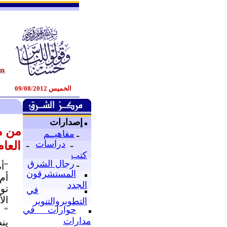
الخميس 09/08/2012
إصدارات
من م
ـ
مفاهيــم
ـ
دراسات
ـ
العا
كتب
ـ
رجال الشرق
"أ
المستشرقون
أم 
الجدد
تو
في
ال
التطويروالتنوير
حوارات في
"
مدارات
ين