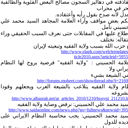
قاذفته في دهاليز السجون مصالح البعض الفئوية والطائفية
حر في محراب
عدل لأنه صدح بقول رأيه وأعتقاده.
يكم بعض مواقف وآراء العلامة المجاهد السيد محمد علي
حسيني نأمل
اطلاع عليها في المقابلات حتى نعرف السبب الحقيقي وراء
تقاله: نختلف
حزب الله بسبب ولاية الفقيه وتبعيته لإيران
http://www.elaph.com/web/templates
ticle2010.aspx?articleid=595
علامة الحسيني : "ولاية الفقيه" فرضية يروج لها النظام
يراني ولا
ني الشيعة بشيء
http://forums.moheet.com/showthread.php?t=216
ام ولاية الفقيه يتلاعب بالشيعة العرب ويجعلهم وقودا
شروعه
http://www.albasrah.net/ar_articles_2010/1210/hosyni_211210.
سيد محمد علي الحسيني: نرفض وصاية ولاية الفقيه
http://www.saidaonline.com/news.php?go=fullnews&newsid=39
سيد محمد الحسيني: يجب محاسبة النظام الايراني على
ديده للدول