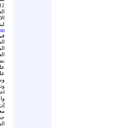
12
ال
ال
لبن
com
في
الخ
ال
ال
نظ
عل
عل
وس
وث
اخ
وا
إن
معن
جسد
الف