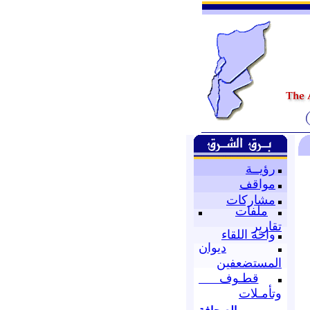
رؤيــة
مواقف
مشاركات
ملفات
تقارير
واحة اللقاء
ديوان
المستضعفين
قطـوف
وتأمـلات