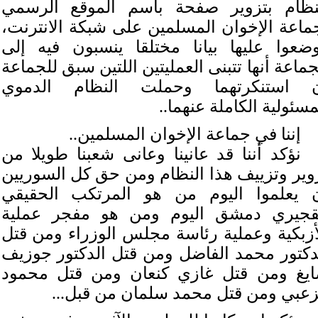
نظام بتزوير صفحة باسم الموقع الرسمي
ماعة الإخوان المسلمين على شبكة الانترنت،
ضعوا عليها بيانا مختلقا ينسبون فيه إلى
جماعة أنها تتبنى العمليتين اللتين سبق للجماعة
 استنكرتهما وحملت النظام الدموي
مسئولية الكاملة عنهما..
إننا في جماعة الإخوان المسلمين..
نؤكد أننا قد عانينا وعانى شعبنا طويلا من
وير وتزييف هذا النظام ومن حق كل السوريين
 يعلموا اليوم من هو المرتكب الحقيقي
قجيري دمشق اليوم ومن هو مفجر عملية
أزبكية وعملية رئاسة مجلس الوزراء ومن قتل
دكتور محمد الفاضل ومن قتل الدكتور جوزيف
يغ ومن قتل غازي كنعان ومن قتل محمود
زعبي ومن قتل محمد سلمان من قبل...