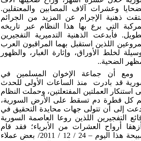
ضحايا وعشرات آلاف المصابين والمعتقلين.
تقت ذهنية الإجرام عن المزيد من الجرائم
مركبة التي برع بها هذا النظام عبر تاريخه
طويل. فأبدعت الذهنية التدميرية التفجيرين
مروعين اللذين استقبل بهما المراقبون العرب
سيلة لخلط الأوراق، وإثارة الغبار، والظهور
ظهر الضحية..
ومع أن جماعة الإخوان المسلمين في
رية قد بادرت
منذ الساعات الأولى للحدث
ى استنكار العملتين المفتعلتين، وحملت النظام
م كل قطرة دم تسقط على الأرض السورية،
عت إلى أن تتولى جهات محايدة التحقيق في
ائع التفجيرين اللذين روعا العاصمة السورية
زهقا أرواح العشرات من الأبرياء؛ فقد قام
صبيحة هذا اليوم – 24 / 12 / 2011/ بعض عملاء