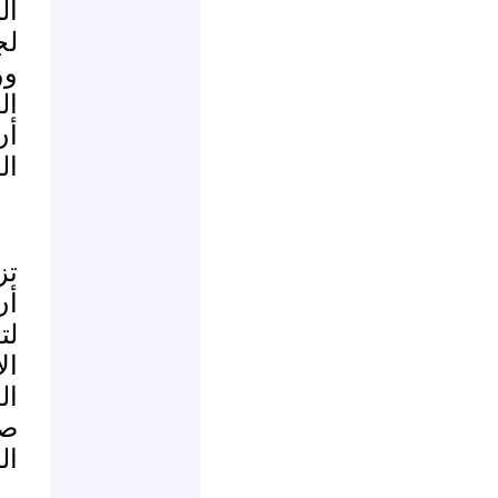
ال
لج
وو
ال
أن
ال
تز
أن
لت
ال
ال
صا
ال