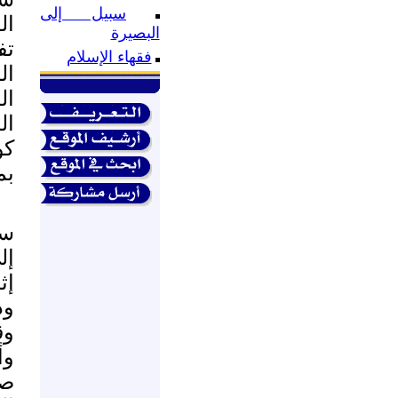
سبيل إلى
ال
البصيرة
تف
فقهاء الإسلام
ال
ال
ال
كو
بم
سو
إل
إث
ود
وق
وأ