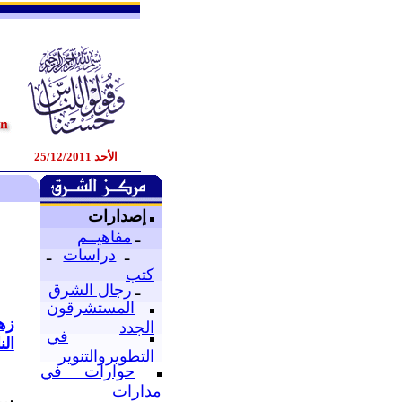
الأحد 25/12/2011
إصدارات
ـ
مفاهيــم
ـ
دراسات
ـ
كتب
ـ
رجال الشرق
المستشرقون
زهي
الجدد
في
ال
التطويروالتنوير
حوارات في
مدارات
سو