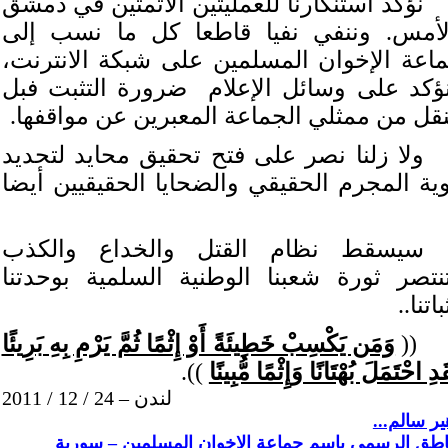
نؤكد استنكارنا للعمليتين الآثمتين في دمشق
لأمس. وننفي نفيا قاطعا كل ما نسب إلى
اعة الإخوان المسلمين على شبكة الانترنت،
ؤكد على وسائل الإعلام
ضرورة التثبت فبل
نقل من ممثلي الجماعة المعبرين عن مواقفها.
ولا زلنا نصر على فتح تحقيق محايد لتحديد
ية المجرم الحقيقي والضحايا الحقيقيين أيضا
سيسقط نظام القتل والخداع والكذب
نتصر ثورة شعبنا الوطنية السلمية بوحدتنا
اتنا..
((
وَمَن يَكْسِبْ خَطِيئَةً أَوْ إِثْمًا ثُمَّ يَرْمِ بِهِ بَرِيئًا
َدِ احْتَمَلَ بُهْتَانًا وَإِثْمًا مُّبِينًا
)).
لندن – 24 / 12 / 2011
ر سالم...
ناطق الرسمي باسم جماعة الإخوان المسلمين – سورية