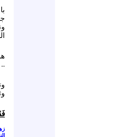
با
جم
ون
ال
هو
..
وت
وثب
فَق
زهي
ال