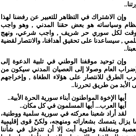
تنا..
وإن الاشتراك في التظاهر للتعبير عن رفضنا لهذا
نظام وسياساته هو بعض حقنا المدني , وهو واجب
وقت لكل سوري حر شريف , واجب شرعي، ونهج
مي , سيساعدنا على تحقيق أهدافنا، والانتصار لقضية
بنا..
وإن توحيد موقفنا الوطني في تلبية الدعوة إلى
إضراب العام وصولا إلى العصيان المدني سيكون من
رب الطرق للانتصار على هؤلاء الطغاة , وإخراجهم
ى الأبد من طريق تحررنا..
أيها الإخوة المواطنون أبناء سورية الحرة الأبية..
أيها العرب... أيها المسلمون في كل مكان..
لقد أراد شعبنا معركته في سورية سلمية ووطنية،
ا يزال يتمسك بشعاراته ومنهجه، ولكنّ قوى إقليمية
عصبة ومنغلقة وفئوية أبت إلا أن تتدخل في شأننا