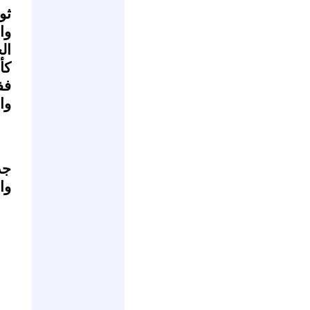
ثو
وا
ال
كأ
فف
وال
جذ
وا