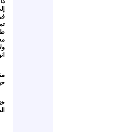
دا
إل
في
تم
طه
مس
ول
انه
من
حي
خن
ال