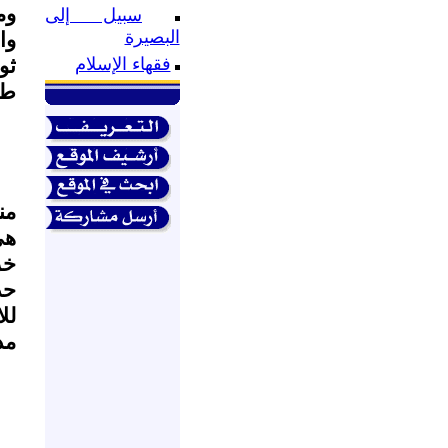
وم
سبيل إلى
البصيرة
وا
فقهاء الإسلام
ثو
طو
من
هي
خر
حد
لل
مد