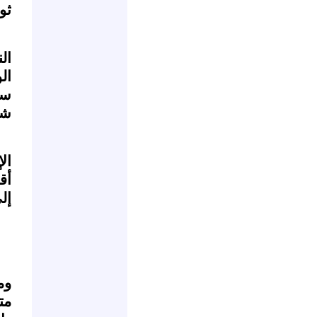
ثور
ال
ال
سل
شع
ال
أق
إل
وم
مت