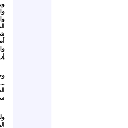
وب
وا
وا
ال
شع
أط
وا
إر
وح
..
ال
سج
ول
ال