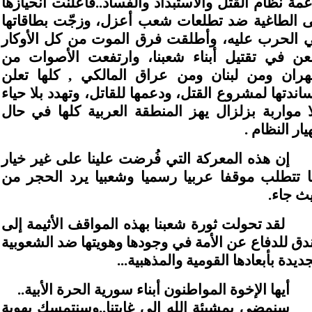
عمة نظام القتل والاستبداد والفساد..فأعلنت انحيازها
ى الطاغية ضد تطلعات شعب أعزل، وزجّت بطاقاتها
 الحرب عليه، وأطلقت فرق الموت من كل الأوكار
عن في تقتيل أبناء شعبنا، وارتفعت الأصوات من
ران ومن لبنان ومن عراق المالكي , كلها تعلن
اندتها لمشروع القتل، ودعمها للقاتل، وتهدد بلا حياء
ا مواربة بزلزال يهز المنطقة العربية كلها في حال
يار النظام .
إن هذه المعركة التي فُرضت علينا على غير خيار
ا تتطلب موقفا عربيا رسميا وشعبيا يرد الحجر من
ث جاء.
لقد تحولت ثورة شعبنا بهذه المواقف الأثيمة إلى
دق للدفاع عن الأمة في وجودها وهويتها ضد الشعوبية
جديدة بأبعادها القومية والمذهبية...
أيها الإخوة المواطنون أبناء سورية الحرة الأبية..
سنمضي بمشيئة الله إلى غايتنا..وسنتمسك بهوية