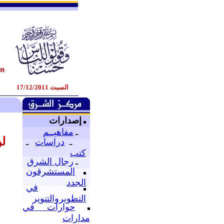
السبت 17/12/2011
إصدارات
ـ
مفاهيــم
ل
ـ
دراسات
ـ
كتب
ـ
رجال الشرق
المستشرقون
الجدد
في
التطويروالتنوير
حوارات في
مدارات