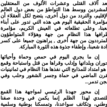
عد آلاف القتلى وعشرات الألوف من المعتقلين
لمشردين ووسط هذا التواطؤ من بعض دول العالم
لإقليم، والتردد من دول أخرى، يتضح لكل العقلاء أن
مؤامرة الحقيقية اليوم هي هذه التي تدور على أبناء
بنا، وعلى تطلعاته في العيش الكريم، مؤامرة
رافها هذا النظام من جهة وهؤلاء المتواطؤون
لمترددون من جهة أخرى , يراهنون جميعا على كسر
ادة شعبنا، وإطفاء جذوة هذه الثورة المباركة.
إن ما يجري اليوم في حمص وحماة وأحيائها
وران وبلداتها وإدلب وقراها من قتل واستباحة وقمع
. هو امتداد للمذابح التي نفذها هذا النظام في ثمانينيات
قرن الماضي في حماة وجسر الشغور وحلب وفي
ن تدمر...
إن محور جهدنا الرئيسي لمواجهة هذا القمع
لتصدي لهذا
الظلم إنما يكمن في وحدة صفنا
وطني، وتكاتف سواعدنا، وتمسكنا بوطنية وسلمية