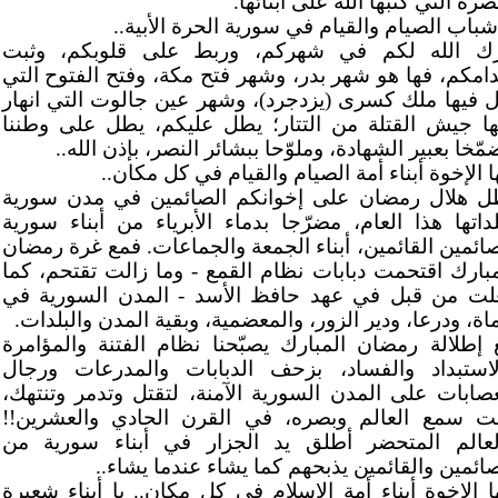
صرة التي كتبها الله على أبنائها.
شباب الصيام والقيام في سورية الحرة الأبية..
رك الله لكم في شهركم، وربط على قلوبكم، وثبت
دامكم، فها هو شهر بدر، وشهر فتح مكة، وفتح الفتوح التي
ل فيها ملك كسرى (يزدجرد)، وشهر عين جالوت التي انهار
ها جيش القتلة من التتار؛ يطل عليكم، يطل على وطننا
ّخا بعبير الشهادة، وملوّحا ببشائر النصر، بإذن الله..
ا الإخوة أبناء أمة الصيام والقيام في كل مكان..
ل هلال رمضان على إخوانكم الصائمين في مدن سورية
لداتها هذا العام، مضرّجا بدماء الأبرياء من أبناء سورية
صائمين القائمين، أبناء الجمعة والجماعات. فمع غرة رمضان
مبارك اقتحمت دبابات نظام القمع - وما زالت تقتحم، كما
لت من قبل في عهد حافظ الأسد - المدن السورية في
ة، ودرعا، ودير الزور، والمعضمية، وبقية المدن والبلدات.
 إطلالة رمضان المبارك يصبّحنا نظام الفتنة والمؤامرة
لاستبداد والفساد، بزحف الدبابات والمدرعات ورجال
عصابات على المدن السورية الآمنة، لتقتل وتدمر وتنتهك،
ت سمع العالم وبصره، في القرن الحادي والعشرين!!
لعالم المتحضر أطلق يد الجزار في أبناء سورية من
صائمين والقائمين يذبحهم كما يشاء عندما يشاء..
ها الإخوة أبناء أمة الإسلام في كل مكان.. يا أبناء شعيرة