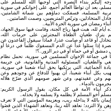
وجه إليكم بنداء النصرة التي أوجبها الله للمسلم على
مسلم، بعد أن تواطأ العالم أجمع، على إخوانكم في سورية
عربية المسلمة، فسفكت دماؤهم بين شماتة الشامتين،
خاذل المتخاذلين، وتربّص المتربصين، وصمت الصامتين..
أبناء رمضان في سورية الحرة الأبية..
ه أيام لله، هبت فيها رياح الجنة، وقامت فيها سوق الجهاد،
م يترك طغيان الطغاة المجترئين على حرمات الله،
تخاذل أو قاعد أو صامت عذرا، فماذا سيقول القاعدون عن
نصرة إذا سئلوا غداً عن الدم المسفوك ظلماً في درعا أو
 دمشق أو في حماة أو في دير الزور..؟!
نا في جماعة الإخوان المسلمين في سورية، نحمل نظام
بغي والطغيان، المسئولية المدنية والقانونية، عن جريمة
إبادة الجماعية، التي يرتكبها بحق أبناء شعبنا في سورية،
هيب بكل أبناء شعبنا، أن يهبوا للدفاع عن وجودهم وعن
نهم وعن عقيدتهم، وعن شهر صومهم الذي ضرّج هلاله
مجرمون بالدماء..
ذكر أبناء الأمة في كل مكان، بقول الرسول الكريم:
مسلم أخو المسلم لا يظلمه ولا يسلمه ولا يخذله..
إيمان بالله لا يداخله ريب، وبعزيمة المؤمنين التي لا تعرف
هن ولا التردد؛ نعاهد الله ربنا، ونعاهد الشهداء الذين قضَوا
 حمَلة مشعل النور والحرية، ونعاهد الأوفياء الذين