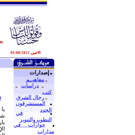
الاثنين 01/08/2011
إصدارات
ـ
مفاهيــم
ـ
دراسات
ـ
كتب
ب
ـ
رجال الشرق
المستشرقون
يا 
الجدد
في
شعب
التطويروالتنوير
با
حوارات في
ال
مدارات