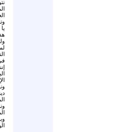
نت
ال
ال
وت
يا 
هذ
ول
لم
ال
في
إن
ال
ال
ون
دي
ال
ون
ال
وب
الو
من