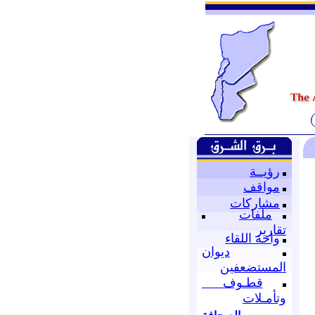
رؤيــة
مواقف
مشاركات
ملفات
تقارير
واحة اللقاء
ديوان
المستضعفين
قطـوف
وتأمـلات