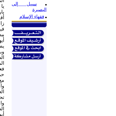
الن
سبيل إلى
يا 
البصيرة
با
فقهاء الإسلام
أق
زا
في
مضم
أيه
يط
وب
ال
ال
فع
حما
مع
وا
ال
تح
وا
ال
أي