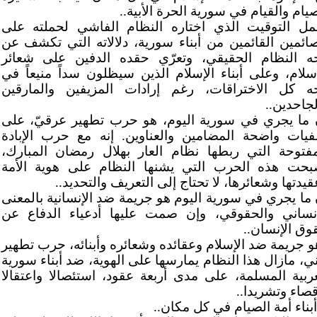
يام والقيام في سورية الحرة الأبية..
مل التوقيت الذي اختاره النظام الفاشي لحملته على
صائمين القائمين من أبناء سورية، دلالاته التي تكشف عن
ه النظام الحقيقي، وتعرّي حقده الدفين على شعائر
إسلام، وعلى أبناء الإسلام الذين سيظلون سداً منيعاً في
ه كل الاختراقات، رغم إرادات المزيفين والمارقين
لجاحدين..
 ما يجري في سورية اليوم، هو حرب تطهير عرقيّ، على
فيات واضحة المضامين والعناوين. إنه مع حرب الإبادة
مفتوحة التي ربطها نظام العار بهلال رمضان المبارك،
بحت هذه الحرب التي يشنها النظام على هوية الأمة
يدتها وشعائرها، لا تحتاج إلى التعريف والتحديد..
 ما يجري في سورية اليوم هو جريمة ضد الإنسانية بالمعنى
إنساني والحقوقي، وإن صمت عليها أدعياء الدفاع عن
وق الإنسان..
و جريمة ضد الإسلام وعقائده وشعائره وأبنائه، حرب تطهير
ني، مازال هذا النظام يمارسها على الهوية، ضد أبناء سورية
عربية المسلمة، على مدى أربعة عقود، استئصالا واعتقالا
قصاء وتشريدا..
أبناء أمة الصيام في كل مكان..