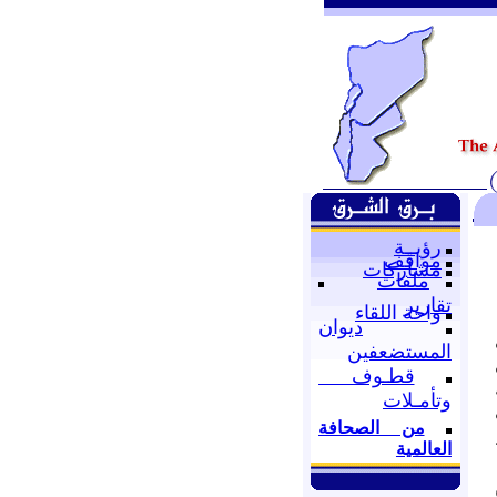
رؤيــة
مواقف
مشاركات
ملفات
تقارير
واحة اللقاء
ديوان
المستضعفين
قطـوف
وتأمـلات
من الصحافة
العالمية
 من