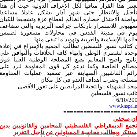
عتبر هذا القرار منافيا لكل الأعراف الدولية حيث أن هذا
تأجيل والانتظار حتى شهر آذار يشكل عاملا مساعدا
واصلة الاحتلال حصاره الظالم لقطاع غزة وتشجيعا للكيان
صهيوني للاستمرار بارتكاب جرائمه البربرية والتي تتضاعف
يوم في مدينة القدس في محاولات مسعورة لطمس
المها الإسلامية والعربية وتهويد ما تبقى منها
 كتائب نسور فلسطين تطالب الجميع بالإسراع في إعادة
وحدة لشطري الوطن وإنهاء كافة الخلافات والتوافق على
نامج واضح المعالم يضع المصلحة الوطنية العليا فوق
مصالح الخاصة وكما ندعو كل قوى المقاومة للرد على
ائم الفاشيين الصهاينة عبر تصعيد عمليات المقاومة
مسلحة وضرب أهداف العدو في كل مكان
مجد للشهداء ..والتحية للمرابطين على ثغور الأقصى
ائب نسور فلسطين
6/10/20
www.knspal.n
=====================
ان صحفي
تجمع الديمقراطي الفلسطيني للمحامين والقانونيين يدين
ستنكر ويطالب محاسبة المسئولين عن تأجيل التقرير