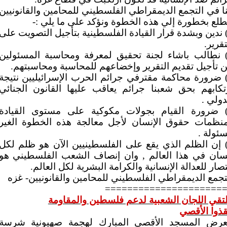
نا في التجمع الديمقراطي الفلسطيني للمحامين والقانونيين
طلع بخطورة إلي هذه الخطوة ونؤكد على ما يلي :-
ندين وبشدة قرار القيادة الفلسطينية بتأجيل التصويت على
تقرير.
نطالب باشاء لجنة تحقيق لمعرفة ومحاسبة المسئولين
 تأجيل تقديم التقرير وإخضاعهم للمحاسبة ومحاسبتهم.
ضرورة محاكمة مقترفي جرائم الحرب الإسرائيليين نتيجة
تكابهم بحق شعبنا جرائم يعاقب عليها القانون الجنائي
دولي .
ضرورة القيام بجولات مكوكية على مستوى القيادة
نظمات حقوق الإنسان لأجل معالجة هذه الخطوة الغير
ئولة .
إن الظلم الذي يقع على الفلسطينيين الآن هو ظلم لكل
سان في هذا العالم , وان إنصاف الشعب الفلسطيني هو
تصار للعدالة الإنسانية والكرامة البشرية لكل العالم.
تجمع الديمقراطي الفلسطيني للمحامين والقانونيين- غزه
=====================
تقي اللجان الشعبية لدعم فلسطين والمقاومة
قذوا الأقصي
عرض المسجد الأقصي المبارك لهجمة صهيونية شرسة