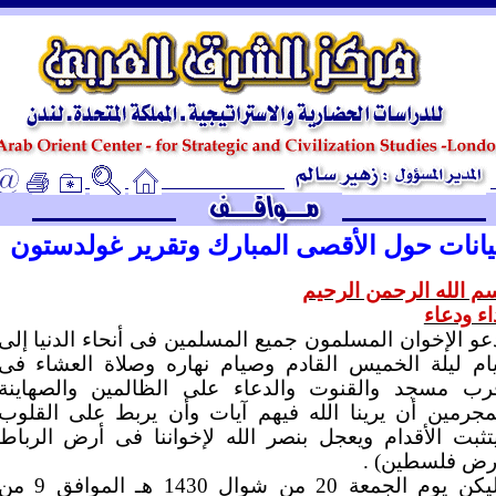
ـ
يانات حول الأقصى المبارك وتقرير غولدستون
م الله الرحمن الرحيم
اء ودعاء
عو الإخوان المسلمون جميع المسلمين فى أنحاء الدنيا إلى
ام ليلة الخميس القادم وصيام نهاره وصلاة العشاء فى
رب مسجد والقنوت والدعاء على الظالمين والصهاينة
مجرمين أن يرينا الله فيهم آيات وأن يربط على القلوب
تثبت الأقدام ويعجل بنصر الله لإخواننا فى أرض الرباط
رض فلسطين) .
وليكن يوم الجمعة 20 من شوال 1430 هـ الموافق 9