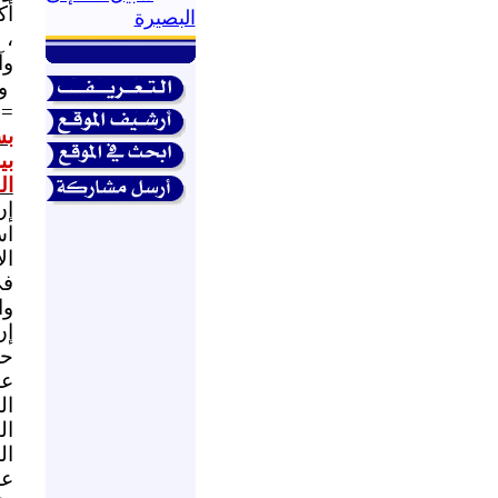
البصيرة
، 
وآ
و
==
بس
بي
ال
إن
اس
ال
في
وا
إن
حر
عم
ال
ال
ال
عم