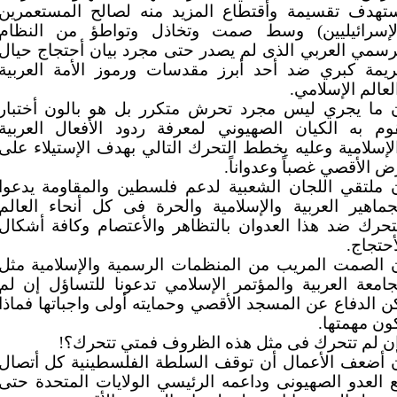
تهدف تقسيمة وأقتطاع المزيد منه لصالح المستعمرين
لإسرائيليين) وسط صمت وتخاذل وتواطؤ من النظام
رسمي العربي الذى لم يصدر حتى مجرد بيان أحتجاج حيال
يمة كبري ضد أحد أبرز مقدسات ورموز الأمة العربية
لعالم الإسلامي.
 ما يجري ليس مجرد تحرش متكرر بل هو بالون أختبار
وم به الكيان الصهيوني لمعرفة ردود الأفعال العربية
لإسلامية وعليه يخطط التحرك التالي بهدف الإستيلاء على
ض الأقصي غصباً وعدواناً.
 ملتقي اللجان الشعبية لدعم فلسطين والمقاومة يدعوا
جماهير العربية والإسلامية والحرة فى كل أنحاء العالم
تحرك ضد هذا العدوان بالتظاهر والأعتصام وكافة أشكال
أحتجاج.
 الصمت المريب من المنظمات الرسمية والإسلامية مثل
جامعة العربية والمؤتمر الإسلامي تدعونا للتساؤل إن لم
ن الدفاع عن المسجد الأقصي وحمايته أولى واجباتها فماذا
ون مهمتها.
ن لم تتحرك فى مثل هذه الظروف فمتي تتحرك؟!
 أضعف الأعمال أن توقف السلطة الفلسطينية كل أتصال
 العدو الصهيونى وداعمه الرئيسي الولايات المتحدة حتى