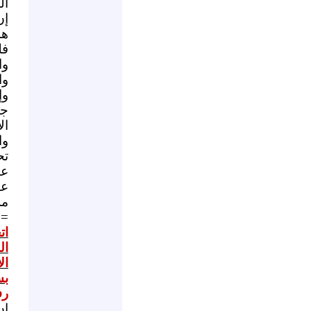
ال
إن
هذ
فل
وا
وا
وإ
جم
ال
وا
تح
عا
عا
مل
==
ات
ال
ال
بس
رف
إن