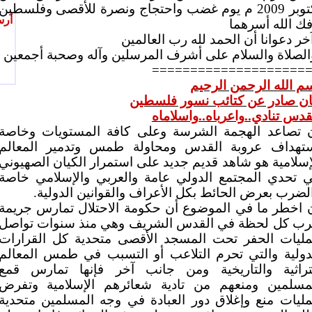
أكتوبر 2009 م يوم غضب واحتجاج ونصرة للأقصى وفلسطين
أرس
فك الله أسرهما
خر دعوانا أن الحمد لله رب العالمين
الصلاة والسلام على أشرف المرسلين وآله وصحبة أجمعين
====================
م الله الرحمن الرحيم
ان صادر عن كتائب نسور فلسطين
قدس تنادي..واعرباه..واسلاماه
 تصاعد الهجمة الشرسة وعلى كافة المستويات وخاصة
تهداف عروبة القدس ومحاولة طمس وتدمير المعالم
إسلامية هو شاهد قديم جديد على استمرار الكيان الصهيوني
 تحدي المجتمع الدولي عامة والعربي والإسلامي خاصة
لضرب بعرض الحائط بكل الأعراف والقوانين الدولية.
 اخطر ما في الموضوع أن حكومة الاحتلال تمارس جريمة
ب كل لحظة في القدس الشريف وهي منذ سنوات تواصل
ليات الحفر تحت المسجد الأقصى متحدية كل القرارات
دولية والتي تحرم التلاعب أو التسبب في طمس المعالم
تراثية والتاريخية ومن جانب آخر فإنها تمارس قمع
مسلمين ومنعهم من تادية شعائرهم الإسلامية وتفرض
ليات منع وإغلاق دور العبادة في وجه المسلمين متحدية