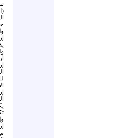
تس
(ا
ال
جر
وا
إن
يق
وا
أر
إن
ال
لل
ال
إن
ال
يك
تك
وإ
إن
مع