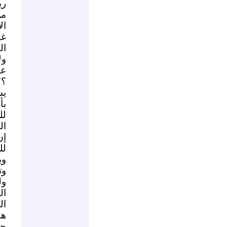
ري
من
ال
غو
ال
ول
عل
؟؟
يس
بأ
لل
ال
إن
لل
وي
وت
ول
ال
ال
هن
جر