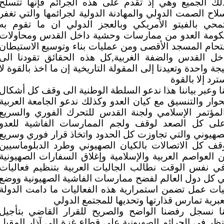
لك الجميع وهي إذ تقدم على هذه الجرائم فإنها تتسلح
لاح الصمت الدولي والمهادنة الدولية لجرائمها والتي تغفر
محي بالفيتو الأمريكي وبالعجز الدولي ان ما تقوم به
ومة العدو من ممارسات وحشية داخل القدس ومحاولات
تحام المسجد الأقصى ومن عمليات بناء وتوسيع الاستيطان
خل القدس والضفة الغربية,كل هذه الحقائق تقودنا الى
يجة واحدة وتعيدنا إلى المقولة التاريخية إن ما اخذ بالقوة لا
ترد إلا بالقوة
نا وعبر بياننا هذا ندعو السلطة الوطنية الى وقف كل أشكال
حوار والتنسيق مع كيان العدو وكذلك ندعو الجامعة العربية
لمؤتمر الإسلامي ولجنة القدس للتحرك الفوري والسريع
لى كل الصعد لوقف ولجم الممارسات الفاشية للعدو
صهيوني والتي تجاوزت كل الحدود واتخاذ قرار فوري وسريع
قف كل الاتصالات بالكيان الصهيوني وطرد الدبلوماسيين
 العواصم العربية والإسلامية وإغلاق السفارات الصهيونية
ي نفس الوقت نطالب الجاليات العربية بتنظيم فعاليات
 كل دول العالم لفضح ممارسات الفاشية الصهيونية ووضع
يات عمل تضمن استمرارية هذه الفعاليات ما دامت الدولة
عبرية تمارس قذارتها وتحديها للمجتمع الدولي
نا نسجل رفضنا الواضح والصريح للقرار القاضي بتأجيل
نظر في الجرائم الصهيونية على قطاع غزة إلى آذار المقبل