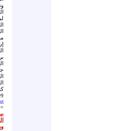
ون
ال
لم
ال
ال
مع
إن
ال
بر
ال
جر
ال
ال
كت
09
et
==
بي
ال
وي