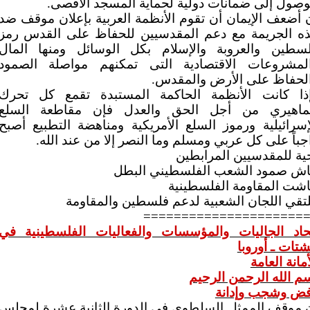
وصول إلى ضمانات دولية لحماية المسجد الأقصى.
 أضعف الإيمان أن تقوم الأنظمة العربية بإعلان موقف ضد
ه الجريمة مع دعم المقدسيين للحفاظ على القدس رمز
سطين والعروبة والإسلام بكل الوسائل ومنها المال
لمشروعات الاقتصادية التى تمكنهم مواصلة الصمود
لحفاظ على الأرض والمقدس.
ذا كانت الأنظمة الحاكمة المستبدة تقمع كل تحرك
اهيري من أجل الحق والعدل فإن مقاطعة السلع
إسرائيلية ورموز السلع الأمريكية ومناهضة التطبيع أصبح
جباً على كل عربي ومسلم وما النصر إلا من عند الله.
ية للمقدسيين المرابطين
ش صمود الشعب الفلسطيني البطل
شت المقاومة الفلسطينية
تقي اللجان الشعبية لدعم فلسطين والمقاومة
=====================
حاد الجاليات والمؤسسات والفعاليات الفلسطينية في
شتات ـ أوروبا
أمانة العامة
م الله الرحمن الرحيم
ض وشجب وإدانة
 موقف الممثل السلطوي في الدورة الثانية عشرة لمجلس