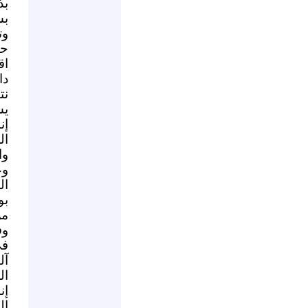
بذ
بس
وت
حك
اق
دا
نت
يس
إن
ال
وا
وع
ال
بو
من
وف
في
آل
ال
إن
ال