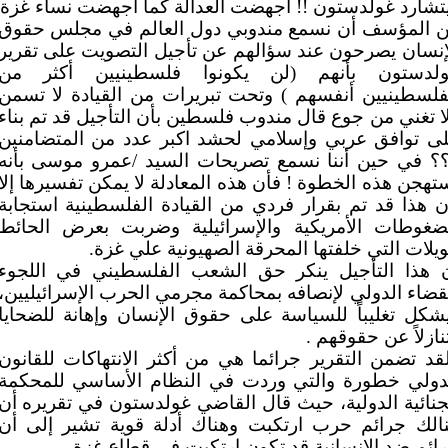
تشارد غولدستون !! أجهضت العدالة كما أجهضت نساء غزة
 المؤسف أن نسمع مندوبي دول العالم في مجلس حقوق
إنسان يصرحون عند سؤالهم عن تأجيل التصويت على تقرير
لدستون بأنهم (لن يكونوا فلسطينيين أكثر من
فلسطينيين أنفسهم ) وتحت تبريرات من القيادة لا تسمن
ا تغني من جوع قال مندوب فلسطين بأن التأجيل قد تم بناء
ى توافق عربي وإسلامي لحشد اكبر عدد من المتضامنين
؟ في حين أننا نسمع تصريحات السيد /عمرو موسى بأنه
تهجن هذه الخطوة ! فأن هذه المعادلة لا يمكن تفسيرها إلا
ن هذا قد تم بقرار فردي من القيادة الفلسطينية استجابة
ضغوطات الأمريكية والإسرائيلية وضربت بعرض الحائط
ويلات التي خلفتها المحرقة الصهيونية علي غزة.
 هذا التأجيل ينكر حق الشعب الفلسطيني في اللجوء
قضاء الدولي لإنصافه بمحاكمة مجرمي الحرب الإسرائيليين،
شكل تغليباً للسياسة على حقوق الإنسان وإهانة للضحايا
نازلاً عن حقوقهم .
قد تضمن التقرير جرائما هي من أكثر الانتهاكات للقانون
دولي خطورة والتي وردت في النظام الأساسي للمحكمة
جنائية الدولية، حيث قال القاضي غولدستون في تقريره أن
الك جرائم حرب ارتكبت وهناك أدلة قوية تشير إلى أن
ائم ضد الإنسانية قد تكون ارتكبت في قطاع غزة.