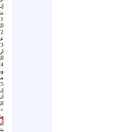
إن
نت
1)
ال
2)
عن
3)
ار
ال
4)
وم
مس
5)
إن
ان
ال
==
مل
أن
يت