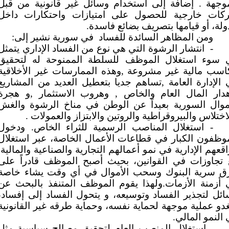
موجهة . إضافة إلى استخدام وسائل غير قانونية من قبل
كات خارجية للحصول على امتيازات واحتكارات داخل
ولة، أو قيامها بتصريف بضائع فاسدة.
ومن المظاهر السائدة للفساد
في سورية نشير إلى:
-
انتشار الرشوة التي هي نوع من الفساد الإداري يتمثل
 سوء استغلال الموظف للسلطة الممنوحة له لتحقيق
اسب مالية غير مشروعة ,وهذه الممارسات غير الأخلاقية
الإدارة العامة ,تساهم جديا بتعطيل العديد من المشاريع
هدار المال العام والخاص , وهروب الاستثمار ,و هجرة
أموال السورية بعيداً عن الوطن في مناخ الرشوة والغش
اختلاس والبيروقراطية والروتين والابتزاز والعمولات .
- استغلال المناصب الرسمية للثراء الخاص. ودخول
وظفون الكبار في قطاعات الأعمال الخاصة، عبر استغلال
قعهم الإدارية في نمو أعمالهم التجارية والصناعية والمالية,
 تجاوزات في القوانين، بحيث أصبح الموظف قادراً على
ق سرية البنوك وسحب الأموال في أي وقت يشاء خاصة
 أزمنة الأزمات.ولهذا يقوم الموظف المتنفذ بالبحث عن
ئل لتجذير الفساد وتوسيعه، و يتحول الفساد إلى إفساد،
دو عملية موجهة لحماية نفسه، وحماية طرقه غير القانونية
النمو المالي.
- استغلال المنصب العام لتحقيق مصالح سياسية مثل