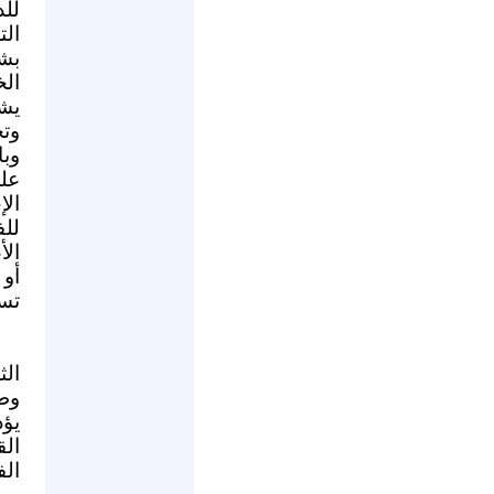
لل
الت
بش
الخ
يشك
وتح
وب
على
الإ
للف
ال
أو
تسه
الث
وط
يؤد
الق
الف