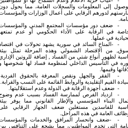
-
-غياب حرية الأعلام وعدم السماح لها أو للمواطنين
لوصول إلى المعلومات والسجلات العامة، مما يحول دون
ارستهم لدورهم الرقابي على أعمال الوزارات والمؤسسات
امة.
-
ضعف دور مؤسسات المجتمع المدني والمؤسسات
خاصة في الرقابة على الأداء الحكومي أو عدم تمتعها
حيادية في عملها.
-
-المناخ السائد في سورية يشهد تحولات في اقتصاد
سوق, من الاقتصاد الشمولي وهذه المرحلة تمثل بيئة
سبة لظهور أنواع شتي من الفساد , إضافة للروتين الإداري
وره في التأسيس الداخلي لمنظومة فساد لها شخوصها و
قاتها وقيمها.
-
الفقر والجهل ونقص المعرفة بالحقوق الفردية،
ادة القيم التقليدية والروابط القائمة على النسب والقرابة.
-
ضعف أجهزة الرقابة في الدولة وعدم استقلاليتها.
-
ازدياد الفرص لممارسة الفساد بسبب عدم وضوح
تمال البناء المؤسسي والإطار القانوني مما يوفر بيئة
اسبة للفاسدين مستغلين ضعف الجهاز الرقابي على
ظائف العامة في هذه المراحل.
-
-ضعف وانحسار المرافق والخدمات والمؤسسات
عامة التي تخدم المواطنين، مما يشجع على التنافس بين