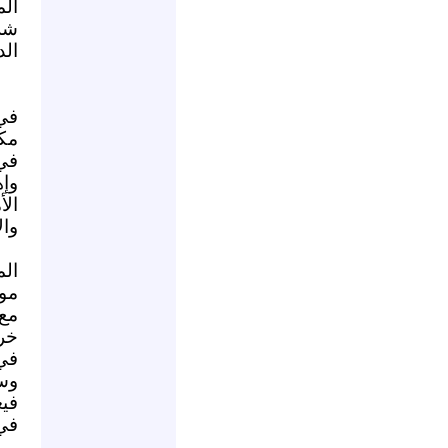
ال
شر
الد
في
مك
في 
وإ
ال
وال
الم
موا
مع
خر
في
وسا
فيغ
في 