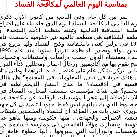
بمناسبة اليوم العالمي لمكافحة الفساد
تمر من كل عام وفي التاسع من كانون الأول ذكرى
وم العالمي لمكافحة الفساد اليوم الذي جاء بناء على اقتراح
مة الشفافية العالمية وتبنته منظمة الأمم المتحدة, و
ظمة الشفافية هي منظمة عالمية غير حكومية تأسست عام
1993 في برلين تُعنَى بالشفافية وكبح الفساد ولها فروع في
تسعين دولة وتصدر المنظمة تقريرا سنويا منذ عام 
نف بمقتضاه الدول حسب دراسات واستبيانات وعمليات
 تقوم بها مع أكاديميين ورجال أعمال ومحللين لأداء الدول
الي
تركز بشكل عام على عناصر نظام النزاهة الوطني مثلا
 هناك حرية في تبادل المعلومات في المجتمع؟ هل هناك
افسية في الاقتصاد؟ ما مدى انتشار الديمقراطية في
مجتمع؟ هل هناك مؤسسات مستقلة لمحاربة الفساد في
لاد بالإضافة إلى عجز المؤسسات الرقابية عن مكافحة هذا
خطبوط الذي بات يلتهم ليس فقط جهود التنمية بل كل جهد
ويري، حتى بات من المؤكد أن للفساد والمفسدين شبكات
شعبة الأطراف والجهات، , منها حكومية ومنها ماهو غير
ومية, ويتشارك هؤلاء الفاسدين في ممارسة فسادهم في
مؤسسات والوزارات التي يديرونها . أنها خطوة هامة أن