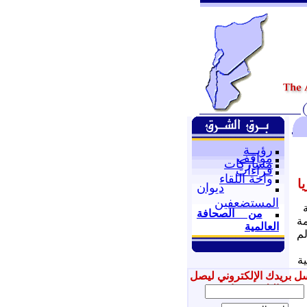
رؤيــة
مواقف
مشاركات
قراءات
واحة اللقاء
ا
ديوان
المستضعفين
من الصحافة
مة
العالمية
لم
ية
ل بريدك الإلكتروني ليصل
إليك جديدنا