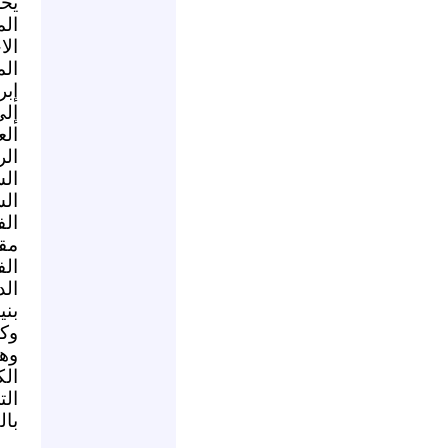
يخ
الم
الا
ال
إبر
إلى
الع
الر
الش
ال
مقو
الف
الد
بن
وكي
وه
الك
الت
بال