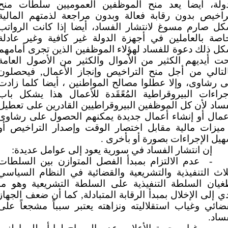
دولة، أيضا يعد منح الموظفين العموميين سلطات منح
راخيص بدون رقابة فعالة وبدون مراجعة لذمتهم المالية
كل صارم مسوغ لانتشار الفساد، أيضا إذا كانت الرواتب
اصة بالعاملين في أجهزة الدولة غير كافية وغير عادلة
ل ذلك دعوة للفساد لهؤلاء الموظفين الذين تجرى أمامهم
ت أيديهم الكثير من الأموال والكثير من الأصول العامة
التالي من أجل منح التراخيص وإنجاز الأعمال, فيحصلون
 رشاوى، وإلا عطلوا مصالح المواطنين ، أيضا كلما زادت
جراءات البيروقراطية المُعًقَدة للأعمال هذا يشكل باب
ساد لأن كل الموظفين البيروقراطيين القادرين على تعطيل
أعمال أو إنشاء أعمال جديدة يمكنهم الحصول على رشاوى
 ميزات مالية مقابل اختصار الوقت وإصدار التراخيص أو
يل الإجراءات بصورة أو بأخرى .
إن انتشار الفساد في سورية يعود إلى عوامل عديدة:
-
عدم الالتزام بمبدأ الفصل المتوازن بين السلطات
لاث التنفيذية والتشريعية والقضائية في النظام السياسي
غيان السلطة التنفيذية على السلطة التشريعية وهو ما
ي إلى الإخلال بمبدأ الرقابة المتبادلة, كما أن ضعف الجهاز
ضائي وغياب استقلاليته ونزاهته يعتبر سبباً مشجعاً على
ساد.