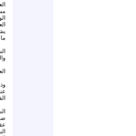
ال
مس
ال
ال
يش
مال
ال
وال
الع
وذل
عن
الف
ال
ضخم
عق
الب