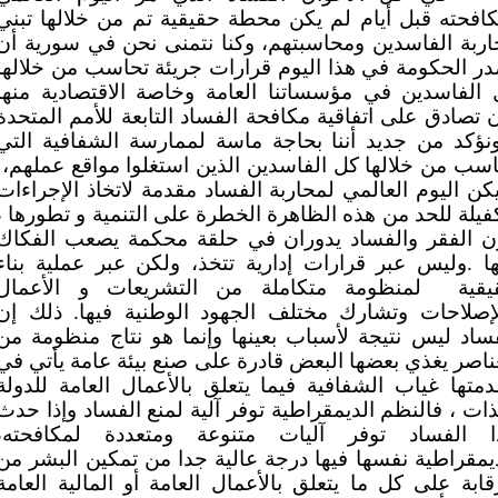
افحته قبل أيام لم يكن محطة حقيقية تم من خلالها تبني
ربة الفاسدين ومحاسبتهم، وكنا نتمنى نحن في سورية أن
ر الحكومة في هذا اليوم قرارات جريئة تحاسب من خلالها
 الفاسدين في مؤسساتنا العامة وخاصة الاقتصادية منها
 تصادق على اتفاقية مكافحة الفساد التابعة للأمم المتحدة
نؤكد من جديد أننا بحاجة ماسة لممارسة الشفافية التي
سب من خلالها كل الفاسدين الذين استغلوا مواقع عملهم،
كن اليوم العالمي لمحاربة الفساد مقدمة لاتخاذ الإجراءات
فيلة للحد من هذه الظاهرة الخطرة على التنمية و تطورها ،
ن الفقر والفساد يدوران في حلقة محكمة يصعب الفكاك
ا .وليس عبر قرارات إدارية تتخذ، ولكن عبر عملية بناء
يقية
لمنظومة متكاملة من التشريعات و الأعمال
لإصلاحات وتشارك مختلف الجهود الوطنية فيها. ذلك إن
ساد ليس نتيجة لأسباب بعينها وإنما هو نتاج منظومة من
ناصر يغذي بعضها البعض قادرة على صنع بيئة عامة يأتي في
متها غياب الشفافية فيما يتعلق بالأعمال العامة للدولة
ذات ، فالنظم الديمقراطية توفر آلية لمنع الفساد وإذا حدث
ا الفساد توفر آليات متنوعة ومتعددة لمكافحته،
يمقراطية نفسها فيها درجة عالية جدا من تمكين البشر من
قابة على كل ما يتعلق بالأعمال العامة أو المالية العامة