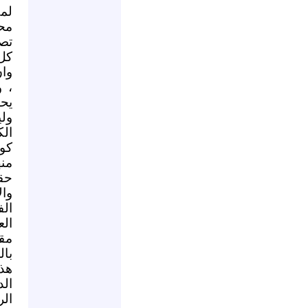
لمك
محا
تصد
كل
وان
، و
يحا
ولي
الك
كو
منه
حق
وا
الف
الع
مقد
بال
هذ
الد
الر