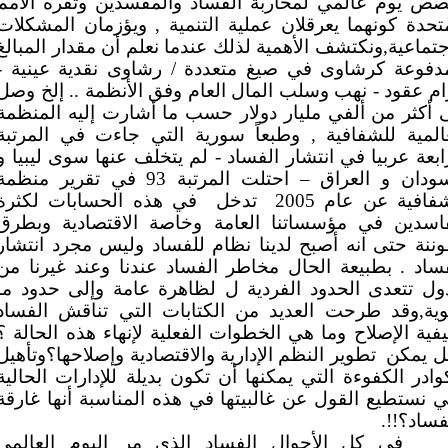
صص يوم عالمي لمحاربة الفساد والمفسدين وتقره الأمم
تحدة كونهما يعرقلان عملية التنمية , ويؤزمان المشكلات
جتماعية,ونكتشف الأهمية لذلك عندما نعلم أن مقدار المبالغ
مدفوعة كرشاوى في صيغ متعددة / رشاوى نقدية عينية -
ام عقود - نهب وسلب المال العام وفق الأنظمة .. إلخ وصل
 أكثر من ألفي مليار دولار حسب ما أشارت إليه المنظمة
المية للشفافية , وطبعاً سورية التي جاءت في المرتبة
ابعة عربيا في انتشار الفساد - لم يتخلف عنها سوى ليبيا و
السودان و العراق – احتلت المرتبة 93 في تقرير منظم
فافية عن عام 2005
تدخل
في هذه الحسابات لكثرة
فاسدين في مؤسساتنا العامة وخاصة الاقتصادية وبطرق
ننة حتى انه أصبح لدينا نظام للفساد وليس مجرد انتشار
ساد . بطبيعة الحال مخاطر الفساد عندنا وعند غيرنا من
ول تتعدى الحدود الفردية ل لظاهرة عامة وإلى حدود ما
يوية,وقد طرحت العديد من الكتابات التي تناقش الفساد
فية الإصلاح وما هي الخطوات الفعلية لإنهاء هذه الحالة ؟
ل يمكن
تطوير النظم الإدارية والاقتصادية وإصلاحها؟وتأهيل
وادر الكفوءة التي يمكنها أن تكون بديلة للإدارات الحالية
ي نستطيع القول عن غالبيتها في هذه المناسبة أنها غارقة
فساد؟!!.
‏ في كل الأحوال الفساد الذي مر اليوم العالمي