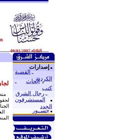
الثلاثاء 09/01/2007
و
إصدارات
ـ
القضية
الكردية
ـ
أبحاث
ـ
لجان
كتب
ـ
رجال الشرق
منظ
المستشرقون
لحقوق
الجنا
الجدد
جســور
الع
المن