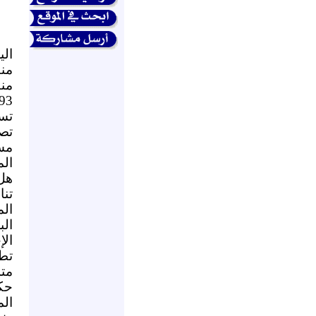
الي
منظ
من
تص
مسح
الم
هل
تن
ال
الب
الإ
تط
مت
حك
ال