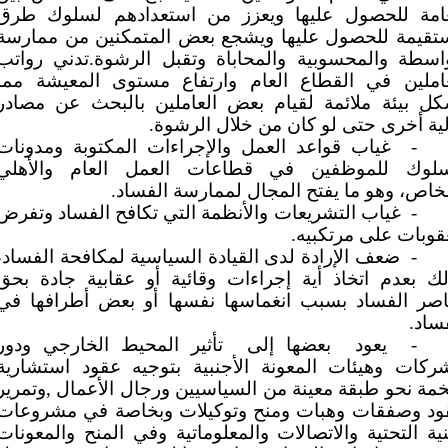
عامة للحصول عليها ويعزز من استعدادهم لسلوك طرق
تقيمة للحصول عليها ويشجع بعض المتمكنين من ممارسة
واسطة والمحسوبية والمحاباة وتقبل الرشوة.تدني رواتب
عاملين في القطاع العام وارتفاع مستوى المعيشة مما
كل بيئة ملائمة لقيام بعض العاملين بالبحث عن مصادر
ية أخرى حتى لو كان من خلال الرشوة.
-
غياب قواعد العمل والإجراءات المكتوبة ومدونات
سلوك للموظفين في قطاعات العمل العام والأهلي
خاص، وهو ما يفتح المجال لممارسة الفساد.
-
غياب التشريعات والأنظمة التي تكافح الفساد وتفرض
قوبات على مرتكبيه.
-
ضعف الإرادة لدى القيادة السياسية لمكافحة الفساد،
ك بعدم اتخاذ أية إجراءات وقائية أو عقابية جادة بحق
اصر الفساد بسبب انغماسها نفسها أو بعض أطرافها في
ساد.
-
يعود
بعضها إلى
تأثير المحيط الخارجي ودور
شركات وهيئات المعونة الأجنبية بتوجيه عقود استشارية
ة نحو طبقة معينة من السياسيين ورجال الأعمال ,وتمرير
ود وصفقات وهبات ومنح وتوكيلات وبخاصة في مشروعات
نية التحتية والاتصالات والمعلوماتية وفي المنح والمعونات