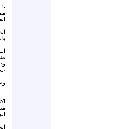
با
مم
الع
ال
بال
ال
منا
ود
علا
وسي
اك
من
الو
ال