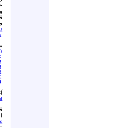
عن
و
قو
ق
pU
o
م
Ws
c
Q
Q
8
E
4
آث
uI
ق
ا
yo
=