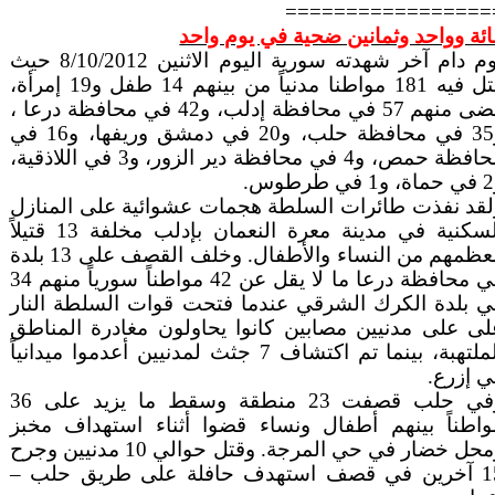
=================
ائة وواحد وثمانين ضحية في يوم واحد
يوم دام آخر شهدته سورية اليوم الاثنين 8/10/2012 حيث
قتل فيه 181 مواطنا مدنياً من بينهم 14 طفل و19 إمرأة،
قضى منهم 57 في محافظة إدلب، و42 في محافظة درعا ،
و35 في محافظة حلب، و20 في دمشق وريفها، و16 في
محافظة حمص، و4 في محافظة دير الزور، و3 في اللاذقية،
.
لقد نفذت طائرات السلطة هجمات عشوائية على المنازل
السكنية في مدينة معرة النعمان بإدلب مخلفة 13 قتيلاً
معظمهم من النساء والأطفال. وخلف القصف على 13 بلدة
في محافظة درعا ما لا يقل عن 42 مواطناً سورياً منهم 34
ي بلدة الكرك الشرقي عندما فتحت قوات السلطة النار
لى على مدنيين مصابين كانوا يحاولون مغادرة المناطق
الملتهبة، بينما تم اكتشاف 7 جثث لمدنيين أعدموا ميدانياً
ي إزرع.
وفي حلب قصفت 23 منطقة وسقط ما يزيد على 36
واطناً بينهم أطفال ونساء قضوا أثناء استهداف مخبز
ومحل خضار في حي المرجة. وقتل حوالي 10 مدنيين وجرح
15 آخرين في قصف استهدف حافلة على طريق حلب –