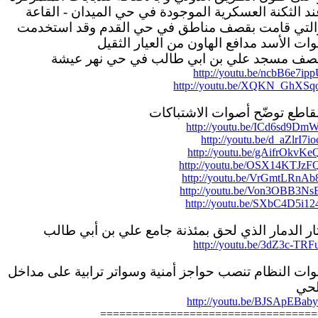
د الثكنة العسكرية الموجودة في حي الميدان - القاعة
التي قامت بقصف مناطق في حي القدم وقد استخدمت
ات الأسد مدافع الهاون من العيار الثقيل
صف مسجد علي بن ابي طالب في حي نهر عيشة
http://youtu.be/ncbB6e7ip
http://youtu.be/XQKN_GhXSq
قاطع توضّح أصوات الاشتباكات
http://youtu.be/ICd6sd9Dm
http://youtu.be/d_aZlrI7io
http://youtu.be/gAifrOkvKe
http://youtu.be/OSX14KTJzF
http://youtu.be/VrGmtLRnAb
http://youtu.be/Von3OBB3Ns
http://youtu.be/SXbC4D5i12
ار الدمار الذي لحق بمئذنة جامع علي بن أبي طالب
http://youtu.be/3dZ3c-TRF
وات النظام تنصب حواجز أمنية وسواتر ترابية على مداخل
لحي
http://youtu.be/BJSApEBab
==================================