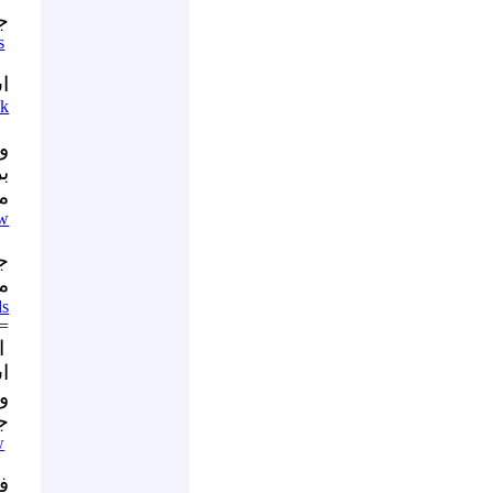
ج
s
ا
Rk
ب
من
9w
ج
م
ds
=
ا
ا
وت
جا
w
في