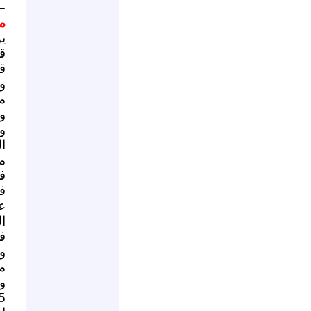
=
م
و2 في حماة، و1 في طرطوس
و
ف
ع
ف
م