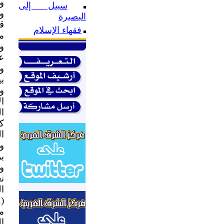
وب
سبيل إلى
و
البصيرة
ق
فقهاء الإسلام
م
و
ع
ب
ا
ال
ك
ا
و
ب
و
ن
ا
م
ا