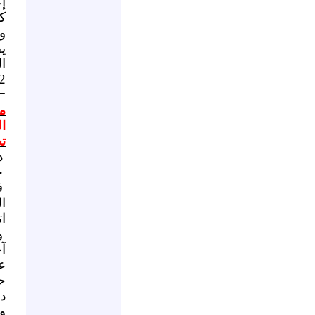
إع
ك
و
ي
ال
2
=
م
الث
ت
د
ح
ا
ا
و
آ
ع
ح
د
و