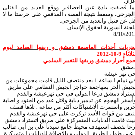
زاز.
ما قصفت بلدة عين العصافير ووقع العديد من القتلى
الجرحى. وسقط نتيجة القصف المدفعي على حرستا ما لا
قل عن قتيل والعديد من الجرحى.
لجنة السورية لحقوق الإنسان
8/10/201
=================
جريات أحداث العاصمة دمشق و ريفها الصامد ليوم
لاثاء 9-10-2012
جمع أحرار دمشق وريفها للتغيير السلمي
مشق
ي نهر عيشة
في تمام الساعة 1 بعد منتصف الليل قامت مجموعات من
لجيش الحر بمهاجمة حواجز الجيش النظامي على طريق
تستراد دمشق درعا الدولي في حي نهرعيشة والقدم
.
أسفر الهجوم عن تدمير دبابة وقتل عدد من الجنود و اصابة
خرين واستمرت الاشتباكات أكثر من ساعة . تلاها قصف
نيف من قوات الأسد تركزت على حي نهرعيشة والقدم
يث قامت الدبابات المتمركزة على طريق اتستراد دمشق
رعا بقصف استهدف محيط جامع سيدنا علي بن ابي طالب
 على طول الطريق الدولي و بالاضافة للدبابات المتمركزة