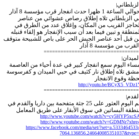
لزبلطاني
|
حوالي الساعة 1 ظهرا حدث انفجار قرب مؤسسة 8 آذار
ي الزبلطاني تلاه إطلاق رصاص عشوائي من عناصر
لحاجز القريب من المكان، وإغلاق عدد من الطرق في
منطقة و تبين فيما بعد أن سبب الإنفجار هو إلقاء قنبله
ن قبل أحد عناصر الجيش الحر على باص للشبيحة متوقف
لقرب من مؤسسة 8 آذار
==================================
لميدان
|
ساء اليوم سمع انفجار كبير في عدة أحياء من العاصمة
مشق تلاه إطلاق نار كثيف في حيي الميدان و كفرسوسة
حظة وقوع الانفجار
http://youtu.be/BCyX5_VDz
==================================
لقدم
|
تم اليوم العثور على 25 جثة متفحمة بين داريا والقدم في
نطقة البساتين في سوق الأبقار على طريق المعامل
http://www.youtube.com/watch?v=cy5HYP5xcS
http://www.youtube.com/watch?v=GDMNr7xhre
https://www.facebook.com/media/set/?set=a.5333464533
7064.136856.246640085351037&type