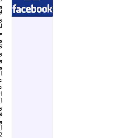
ل
و
ل
مه
و
ق
و
و
ا
ع
ا
ا
ف
وف
ال
2