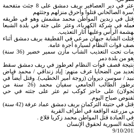
وعثر في دير العصافير بريف دمشق على 8 جثث متفحمة
أسرة الصالحاني قتلوا وأحرق منزلهم وجثثهم
قتل في زبدين المواطن محمد مشمش وهو في طريقه
عمله في شركة الكهرباء، وعثر على جثة في بلدة الشبعا
شمة الرأس وعليها آثار التعذيب.
قتلت الشابة جيهان مرعي في القطيفة بريف دمشق أثناء
صف قوات النظام لسيارة أجرة عامة.
ومات تحت التعذيب الشاب مازن سمير خضير (36 سنة)
هو من بلدة دمر
نتيجة قصف قوات النظام لعرطوز في ريف دمشق سقط
لعديد من الضحايا عرف منهم: إياد زنداقي / محمد فياض
بيد / سوسن ديروان (زوجة أمير الخطيب). وقتل أيضاً في
عرطوز الطالب الجامعي سفيان محمد (26 سنة من
لجولان) على حاجز كوكب ثم عثر على جثته في حي
لفنوص صباح اليوم.
وقتل في حتيتة التركمان بريف دمشق عماد عرفة (42 سنة)
ي مزرعته الواقعة في أطراف القرية
ي العبادة قتل المواطن محمد زكريا قلاع .
لجنة السورية لحقوق الإنسان
9/10/201