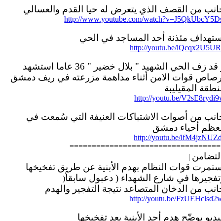
انب من القصف الذي يتعرض له حيا القدم والعسالي
http://www.youtube.com/watch?v=J5QkUbcY5D
ستهداف مئذنة أحد المساجد في الحي
http://youtu.be/lQcqx2U5U
و قد زف الحي الشهيد " بلال خضير " 36 عاما استشهد
رصاص قوات الامن أثناء مداهمة مزرعته في ريف دمشق
طقة المقيليبة
http://youtu.be/V2sE8rydi
انب من أصوات الاشتباكات العنيفة التي سُمعت في
عظم أحياء دمشق
http://youtu.be/lfM4jzNUZ
==================================
لتضامن
|
ستمرت قوات النظام بهدم الأبنية عن طريق تفخيخها
فجيرها في شارع الشهداء ( دعبول سابقاً
)
نب من الدخان المتصاعد نتيجة التفجير والهدم
http://youtu.be/FzUEHclsd2
ديو يوضّح هدم أحد الأبنية بعد تفخيخها