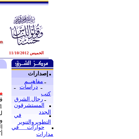
الخميس 11/10/2012
إصدارات
ـ
مفاهيــم
ـ
دراسات
ـ
من
كتب
ـ
رجال الشرق
المستشرقون
الجدد
لد
في
و
التطويروالتنوير
ا
حوارات في
أ
مدارات