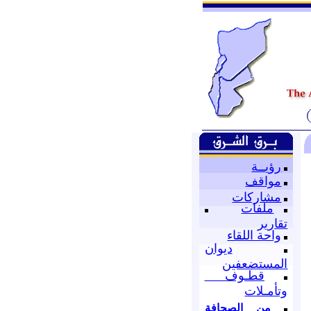
رؤيــة
مواقف
مشاركات
ملفات
تقارير
واحة اللقاء
ديوان
المستضعفين
قطـوف
وتأمـلات
من الصحافة