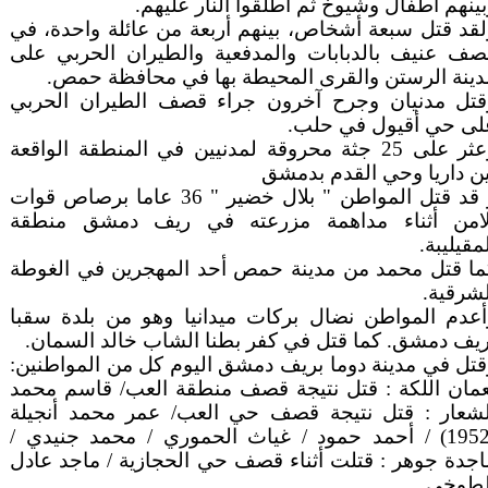
ينهم أطفال وشيوخ ثم أطلقوا النار عليهم.
لقد قتل سبعة أشخاص، بينهم أربعة من عائلة واحدة، في
صف عنيف بالدبابات والمدفعية والطيران الحربي على
دينة الرستن والقرى المحيطة بها في محافظة حمص.
قتل مدنيان وجرح آخرون جراء قصف الطيران الحربي
لى حي أقيول في حلب.
وعثر على 25 جثة محروقة لمدنيين في المنطقة الواقعة
ين داريا وحي القدم بدمشق
و قد قتل المواطن " بلال خضير " 36 عاما برصاص قوات
لامن أثناء مداهمة مزرعته في ريف دمشق منطقة
مقيليبة.
ما قتل محمد من مدينة حمص أحد المهجرين في الغوطة
لشرقية.
أعدم المواطن نضال بركات ميدانيا وهو من بلدة سقبا
ريف دمشق. كما قتل في كفر بطنا الشاب خالد السمان.
قتل في مدينة دوما بريف دمشق اليوم كل من المواطنين:
عمان اللكة : قتل نتيجة قصف منطقة العب/ قاسم محمد
لشعار : قتل نتيجة قصف حي العب/ عمر محمد أنجيلة
(1952) / أحمد حمود / غياث الحموري / محمد جنيدي /
اجدة جوهر : قتلت أثناء قصف حي الحجازية / ماجد عادل
لطوخي.