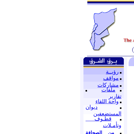
رؤيــة
مواقف
مشاركات
ملفات
تقارير
واحة اللقاء
ديوان
المستضعفين
قطـوف
وتأمـلات
من الصحافة