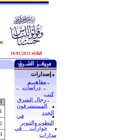
الثلاثاء 10/01/2012
إصدارات
ـ
مفاهيــم
ـ
دراسات
ـ
كتب
ـ
رجال الشرق
ا
المستشرقون
1
الجدد
في
التطويروالتنوير
2
حوارات في
3
مدارات