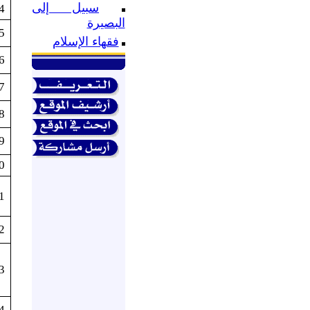
سبيل إلى
4
البصيرة
5
فقهاء الإسلام
6
7
8
9
0
1
2
3
4