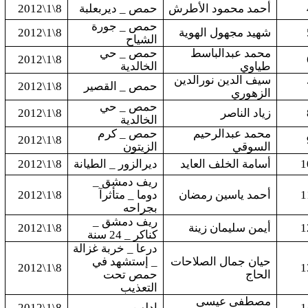
أحمد محمود الأطرش
حمص _ ديربعلبة
8\1\2012
حمص _ جورة
شهيد مجهول الهوية
8\1\2012
الشياح
محمد عبدالباسط
حمص _ حي
8\1\2012
طياوي
الخالدية
سيف الدين نورالدين
حمص _ القصير
8\1\2012
الزهوري
حمص _ حي
زياد الناصر
8\1\2012
الخالدية
محمد عبدالرحيم
حمص _ كرم
8\1\2012
السوقي
الزيتون
1
أسامة الخلف العايد
ديرالزور _ الطيانة
8\1\2012
ريف دمشق _
1
أحمد ياسين رمضان
دوما _ متأثرآ
8\1\2012
بجراحه
ريف دمشق _
1
أيمن سليمان زينة
8\1\2012
كناكر _ 24 سنة
درعا _ خربة غزالة
حيان جمال الصلاحات
_ إستشهد في
8\1\2012
1
الحاج
حمص تحت
التعذيب
مصطفى عيسى
1
إدلب
8\1\2012