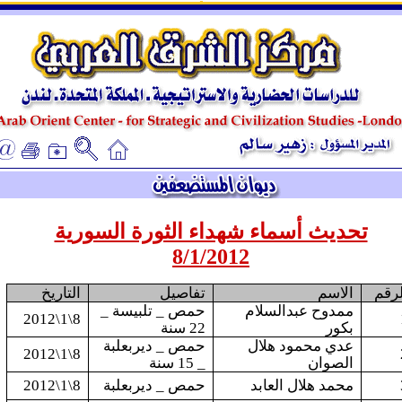
ـ
ـ
تحديث أسماء شهداء الثورة السورية
8
/1/2012
لرقم
الاسم
تفاصيل
التاريخ
ممدوح عبدالسلام
حمص _ تلبيسة _
8\1\2012
بكور
22 سنة
عدي محمود هلال
حمص _ ديربعلبة
8\1\2012
الصوان
_ 15 سنة
محمد هلال العابد
حمص _ ديربعلبة
8\1\2012