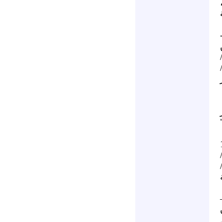
م،
5
ن
خميس 12 / 10 /
ر
 حمو . 13
/
حمي . 16 –
ن
ي