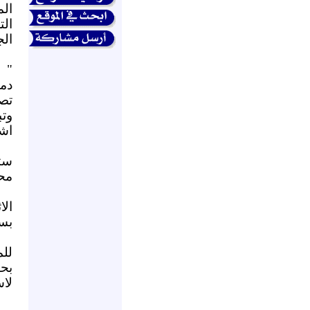
ال
ال
الج
" 
تصح
وت
اشخ
ست
محا
بسب
للم
بح
لاس