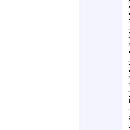
م
محمد . 25
/
ر