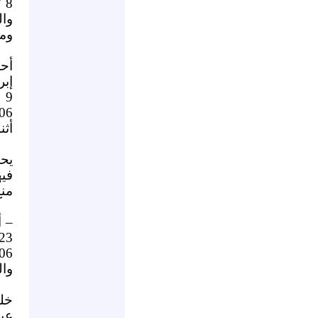
8 / لعام 2006م، موعد النظر فيها الخميس 28
وال
وم
2006م، والتهم
أثن
فيه
منع
– 
23 / لعام 2006م، موعد النظر فيها يوم الأربع
وال