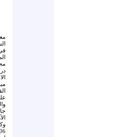
مع
الش
في
ال
مح
در
الا
ميش
ال
علي
وال
جام
وك