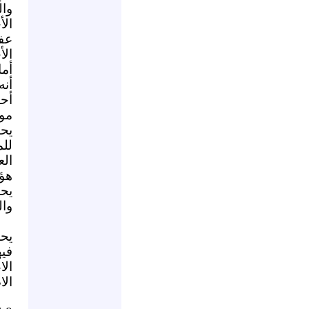
الأ
ال
أما
أح
مو
يح
لل
الع
هؤ
يح
وال
فيه
ال
ال