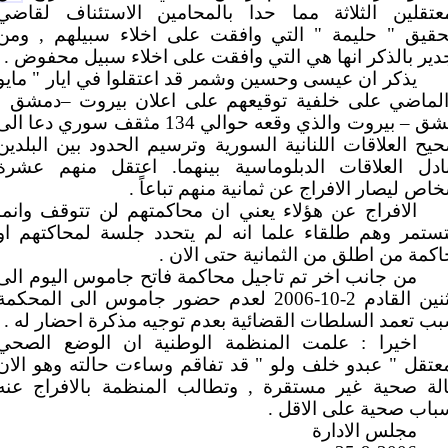
معتقلين الثلاثة مما حدا بالمحامين الاستئناف لقاضي
تحقيق " حليمة " التي وافقت على اخلاء سبيلهم , ومن
دير بالذكر انها هي التي وافقت على اخلاء سبيل محفوض .
يذكر ان عيسى وحسين وشمر قد اعتقلوا في ايار " مايو
الماضي على خلفية توقيعهم على اعلان بيروت –دمشق ,
دمشق – بيروت والذي وقعه حوالي 134 مثقف سوري دعا ال
يح العلاقات اللنانية السورية وترسيم الحدود بين البلدين
بادل العلاقات الدبلوماسية بينهما. اعتقل منهم عشرة
اص ليصار الافراج عن ثمانية منهم تباعاً .
الافراج عن هؤلاء يعني ان محاكمتهم لن تتوقف وانما
ستمر وهم طلقاء علما انه لم يتحدد جلسة لمحاكتهم او
كمة من اطلق من الثمانية حتى الان .
من جانب اخر تم تاجيل محاكمة فاتح جاموس اليوم الى
الاثنين القادم 2-10-2006 لعدم حضور جاموس الى المحكمة
ب تعمد السلطات القضائية بعدم توجيه مذكرة احضار له .
اخيرا : علمت المنظمة الوطنية ان الوضع الصحي
عتقل " عبدو خلف ولو " قد تفاقم وساءت حالته وهو الان
الة صحية غير مستقرة , وتطالب المنظمة بالافراج عنه
باب صحية على الاقل .
مجلس الادارة