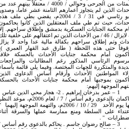
والمئات من الجرحى وحوالي / 4000 / معتقلاً بينهم عدد م
حداث الذين لم يتجاوز أعمارهم الثامنة عشر عاماً، وصدور
عفو رئاسي في 31 / 3 / 2004م، يقضي بطي ملف هذه
أحداث، حيث تم طي ملف المعتقلين الذين كانوا يحاكمون
م محكمة الجنايات العسكرية بدمشق وإطلاق سراحهم. إلا
أنه لايزال / 46 / من الأحداث الذين تم اعتقالهم على خلفية تلك
داث وتم إطلاق سراحهم بكفالة مالية عدا واحد لا يزال
قوفاً حتى هذه اللحظة ( طارق عبد القهار العمري )،
اكمون أمام محكمة جنايات الأحداث بالحسكة خلافاً
مرسوم الرئاسي المذكور رغم المطالبات والمراجعات
ديدة والمتكررة للجهات المختصة. وفيما يلي قائمة بأسماء
لاء المواطنين الأحداث وأرقام أساس الدعاوى الذين
اكمون بموجبها أمام محكمة جنايات الأحداث بالحسكة
تهم الموجهة إليهم:
1 – عمر بدرخان إبراهيم . 2- هجار محي الدين عباس .
يحاكمان بالدعوى رقم أساس / 7 / لعام 2006م، موعد النظ
ا يوم الأحد
29 / 10 / 2006م، والتهمة الموجهة إليهما
"
اعتداء على السلطة ومنع ممارسة عملها والسرقة أثناء
اضطرابات
" .
3 – صالح رضوان جاسم . يحاكم بالدعوى رقم أساس /