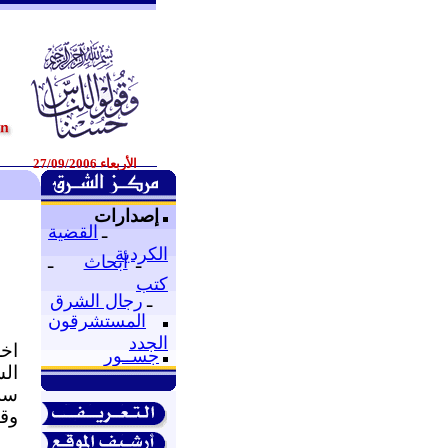
الأربعاء 27/09/2006
و
إصدارات
ـ
القضية
الكردية
ـ
أبحاث
ـ
كتب
ـ
رجال الشرق
المستشرقون
الجدد
اخ
جســور
ال
سل
وقدرها 1000 ليرة