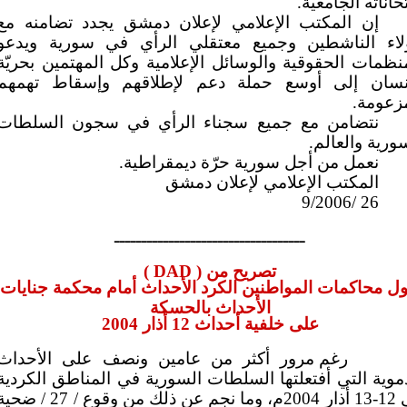
حاناته الجامعية.
إن المكتب الإعلامي لإعلان دمشق يجدد تضامنه مع
لاء الناشطين وجميع معتقلي الرأي في سورية ويدعو
نظمات الحقوقية والوسائل الإعلامية وكل المهتمين بحريّة
إنسان إلى أوسع حملة دعم لإطلاقهم وإسقاط تهمهم
زعومة.
نتضامن مع جميع سجناء الرأي في سجون السلطات
ورية والعالم.
نعمل من أجل سورية حرّة ديمقراطية.
المكتب الإعلامي لإعلان دمشق
26 /9/2006
ـــــــــــــــــــــــــــــــــــ
تصريح من (
DAD
)
ل محاكمات المواطنين الكرد الأحداث أمام محكمة جنايات
الأحداث بالحسكة
على خلفية أحداث 12 أذار 2004
رغم مرور أكثر من عامين ونصف على الأحداث
موية التي أفتعلتها السلطات السورية في المناطق الكردية
في 12-13 أذار 2004م، وما نجم عن ذلك من وقوع / 27 / ض