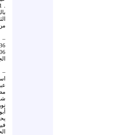
الثل
من 
– 
36 / لعام 2006م، موعد النظر فيها يوم الثلاث
2006م، والتهم
الج
– 
اس
عبد
مص
شاك
نور
أبو
فيه
ال