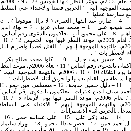
/ 9 / 2006
تهمة الموجهة إليه
" الحريق قصداً والاعتداء على السلطة
نع ممارسة عملها
" .
4 – طارق عبد القهار العمري ( لا يزال موقوفاً ) .
-
أحمد شيخو علي . 6 – محمد صالح عزيز . 7 – بهاء الدي
إبراهيم . 8 – علي محمود أيو . يحاكمون بالدعوى رقم أساس /
9 / لعام 2006م، موعد النظر فيها يوم ال
ة الموجهة إليهم
" القتل قصداً واضرام النار
اء الاضطرابات
" .
9- حسين ذيب خليل .
10 – كاوا محمد صالح بكر .
يحاكمان بالدعوى رقم أساس / 11 / لعام 2006م، موعد النظ
ا يوم الثلاثاء 10
/ 10 / 2006م، والتهمة الموجهة إليهما "
 السلطة من القيام بعملها والحريق أثناء الاضطرابات " .
11 – دليل حسين خديجة . 12 – مصطفى أمين
أحمد سيف الدين عنترات . يحاكمون بالدعوى رقم أساس /
اء 5
 10 /
2006م، والتهمة الموجهة إليهم " الاعتداء على السلطة
تدخل بالحريق أثناء الاضطرابات " .
14 – لوند زكي علي . 15 – علي عبدالله 
خليل أحمد حمو . 17 – خضر عبدالله حمو . 18 – بهزاد سليما
عبد الحليم . 19 – سيامند آل رشي . 20 – أحمد حاجي شكر