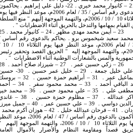
. 21 – كانيوار محمد خيري . 22- دليل علي إبراهيم . يحاكمون
بالدعوى رقم أساس / 35 / لعام 2006م، موعد النظر فيها يو
اثاء 10
/ 10 / 2006م، والتهمة الموجهة إليهم " منع السلطة
القيام بمهامها والتدخل بالحريق أثناء الاضطرابات " .
23 – أيمن محمد مهدي مظهر . 24 – كانيوار 
محمد سعيد شيخموس برو . .يحاكم بالدعوى رقم أساس /
اء 10
 10 /
ة الموجهة إليه
" الحريق القصد وتحقير رئيس
مهورية والمس بالشعارات الوطنية أثناء الاضطرابات
" .
26 – زكي حسين عمر .
27 – شيرزاد صلاح أحمد .
28
علي خليل جمعة .
29 – خليل عمر حسين .
30- حسين
ماعيل عمر .
31 – أبراهيم حمزة حسين .
32 – بروسك
 الباقي أحمد .
33 – محمد محمود سفر .
34 – أحمد
طفى علي .
35 – علي محمود حسن .
36 – محمد خير
ر عبدالله .
37 – مظلوم حمزة حسين .
38 – غاندي
الدين دواسي .
39 – علي حسين عمر .
40 – جميل ميرزا
دان .
41 – فرحان عبدالله خليل .
42 – هوزان أكرم محمد .
يحاكمون بالدعوى رقم أساس / 47 / لعام 2006، موعد النظ
ا يوم الثلاثاء 10
/ 10 / 2006، والتهمة الموجهة إليهم
"
حريق قصداً ومقاومة النظام والأضرار بالأموال العامة