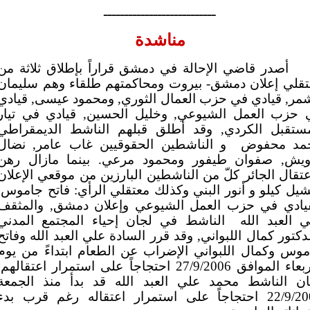
ـــــــــــــــــــــــــــ
مناشدة
أصدر قاضي الإحالة في دمشق قراراً بإطلاق ثلاثة من
تقلي إعلان دمشق- بيروت ومحاكمتهم طلقاء وهم سليمان
مر, قيادي في حزب العمال الثوري, ومحمود عيسى, قيادي
 حزب العمل الشيوعي, وخليل الحسين, قيادي في تيار
مستقبل الكردي, وقد أطلق قبلهم الناشط الديمقراطي
مد محفوض
و الناشطين الحقوقيين غاب عامر, نضال
ويش, صفوان طيفور ومحمود مرعي. بينما مازال رهن
عتقال الجائر كلّ من الناشطين البارزين من موقعي الإعلان
يل كيلو و أنور البني وكذلك معتقلي الرأي: فاتح جاموس,
قيادي في حزب العمل الشيوعي وإعلان دمشق, والمثقف
 العبد الله
الناشط في لجان إحياء المجتمع المدني
دكتور كمال اللبواني, وقد قرر السادة علي العبد الله وفاتح
وس وكمال اللبواني الإضراب عن الطعام ابتداءً من يوم
الأربعاء الموافق 27/9/2006 احتجاجاً على استمرار اعتقالهم,
ان الناشط محمد علي العبد الله قد بدأ منذ الجمعة
22/9/2006 احتجاجاً على استمرار اعتقاله رغم قرب بدء