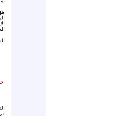
امت
هؤ
الم
ال
الم
الس
حو
الد