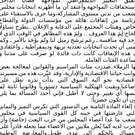
قيق التغيير الديمقراطي لمواجهة قضايا الداخل
ستحقاقات المواجهة.وأعتقد أن ما أظهرته انتخابات مجلس
شعب من تدني مستوى المشاركة،وما جرى بالاستفتاء على
رئاسة من إنفاقات هائلة من مؤسسات الدولة والقطاع
خاص وهيئات المجتمع على الدعاية و الإعلان...يطرح تساؤلاً
لحاح:لِمَ هذا العزوف .. ولِمَ هذه المظاهر في الوقت الذي لا
جد فيه منافسة ـ رغم ترشح زميل لنا ولم يؤخذ بالأمر ـ وكم
منى أن تحدث انتخابات تعدديه نزيهة وديمقراطية ـ واعتقادي
 هذه الإنفاقات كانت ذات فائدة لو صرفت على مدننا و
اعدة الفئات العاملة.
ها الزملاء..صدرت مئات المراسيم والقوانين لمعالجة بعض
انب حياتنا الاقتصادية والإدارية، وقد غيَّرت هذه من مسيرتنا
اقتصادية نحو آلية السوق التي بدأت نذره تطل على
ضاعنا.وبقيت الهيكلية السياسية دستورياً وقانونياً ثابتة لم
سها أي تغيير..وحتى لا أطيل فإني أحدد المسألة بما يلي
ن أن تكون حصرياً:
) إلغاء المادة الثامنة من الدستور التي تكرس التميز والتمايز
لتي عارضتها في حينه كل القوى السياسية في مجلس
شعب ما عدا أعضاء المجلس من حزب البعث (خاصة) وأن
حزب لديه كما يُعلن ملايين من الأعضاء مما يجعله قادراً على
إمساك بالحكم إلى مدى طويل.والمعارضة الوطنية