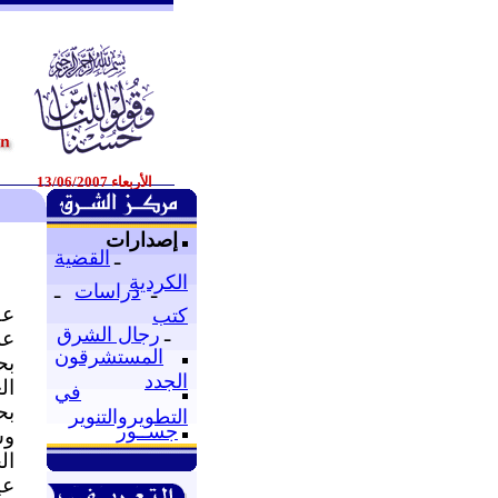
الأربعاء 13/06/2007
و
إصدارات
ـ
القضية
الكردية
ـ
دراسات
ـ
عق
كتب
ـ
رجال الشرق
المستشرقون
بح
الجدد
ال
في
بح
التطويروالتنوير
جســور
وس
ال
عي