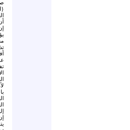
صه
{ا
ال
أن
إن
يؤ
مج
تذ
أف
عا
تف
ال
ال
لأ
با
ال
ال
إل
إن
يت