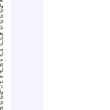
تح
وا
ال
ال
ال
بإ
يو
أت
أن
مس
أي
جو
ال
أو
يم
دو
1
وا
ال
ال
ال