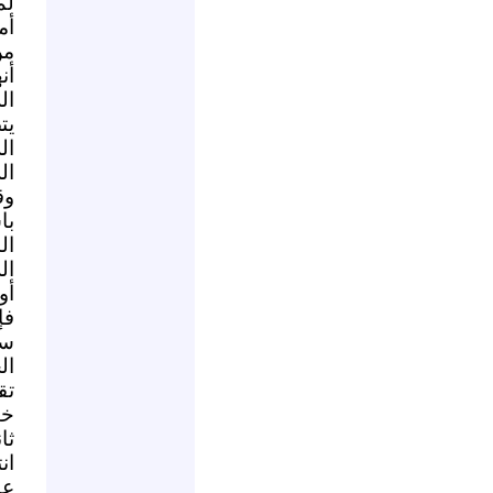
لم
أم
من
أن
ال
يت
ال
ال
وق
با
ال
ال
أو
فإ
سي
ال
تق
خت
ثا
ان
عي