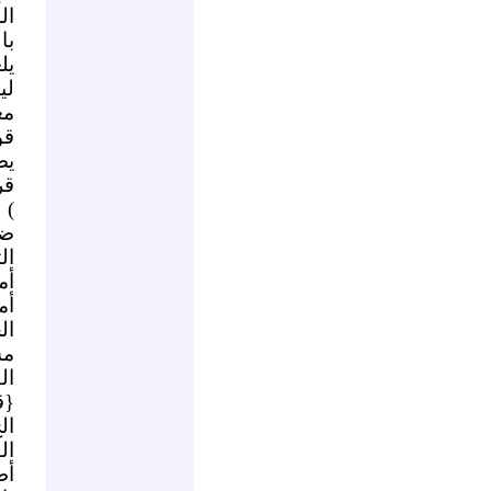
ال
با
يل
لي
مع
قو
يض
قر
) 
ضر
ال
أم
أم
ال
مس
ال
{ق
ال
ال
أط