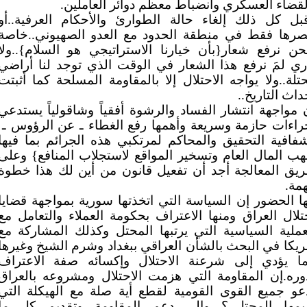
لقضاء العسكري وانضباط معظم دوائر العاملين.
بل كل ذلك إلغاء حالة الطوارئ والأحكام العرفية..أو
رها فقط في منطقة الحدود مع العدو الصهيوني..خاصة
حن نرفع شعار{بأن خيارنا الاستراتيجي هو السلام}..ولا
ري لمَ نرفع هذا الشعار في الوقت الذي توجد لنا أراضي
تلة..ولا يواجه الاحتلال إلا بالمقاومة المسلحة كما أثبتت
داث التاريخ..
 مواجهة انتشار الفساد والرشوة أفقياً وشاقولياً يستدعي
راءات حازمة وسريعة وأهمها رفع الغطاء ـ عن الرؤوس ـ
فافية التحقيق والمحاكم لمرتكبي هذه الجرائم بما فيها
هب المال العام وتسخير المواقع لاستجلاب المنافع} وعلى
يق المعالجة أجد أن تفعيل قانون من أين لك هذا خطوة
مة.
ها الحضور إن السياسة التي اتخذتها سورية بمواجهة قضايا
تلال العراق ومنها الاعتراف بحكومة العملاء والتعامل مع
عملية السياسية التي يرتبها المحتل وكذلك المشاركة مع
ريكا في البحث بالشأن العراقي ببغداد وشرم الشيخ وغيرها
ما يؤدي إلى شرعنة الاحتلال وإكسائه صفة الاعتراف
وره.إن المقاومة التي هزمت الاحتلال ومشروعه بالعراق
عو جميع القوى القومية لقطع أية صلة مع الهيكلة التي
يمها المحتل..؟ وإلى دعم المقاومة وتقديم كل ما