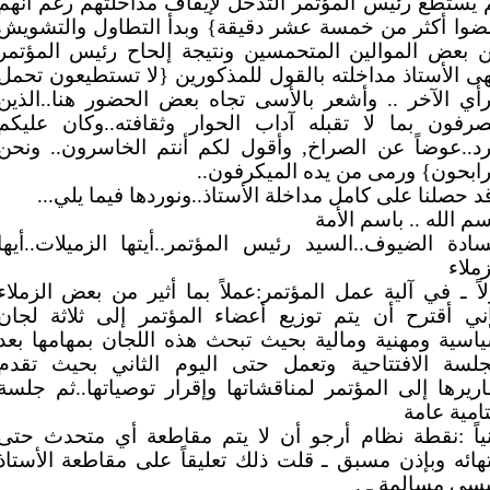
 يستطع رئيس المؤتمر التدخل لإيقاف مداخلتهم رغم أنهم
ضوا أكثر من خمسة عشر دقيقة} وبدأ التطاول والتشويش
 بعض الموالين المتحمسين ونتيجة إلحاح رئيس المؤتمر
هى الأستاذ مداخلته بالقول للمذكورين {لا تستطيعون تحمل
رأي الآخر .. وأشعر بالأسى تجاه بعض الحضور هنا..الذين
صرفون بما لا تقبله آداب الحوار وثقافته..وكان عليكم
رد..عوضاً عن الصراخ, وأقول لكم أنتم الخاسرون.. ونحن
رابحون} ورمى من يده الميكرفون..
د حصلنا على كامل مداخلة الأستاذ..ونوردها فيما يلي...
سم الله .. باسم الأمة
سادة الضيوف..السيد رئيس المؤتمر..أيتها الزميلات..أيها
زملاء
لاً ـ في آلية عمل المؤتمر:عملاً بما أثير من بعض الزملاء
ني أقترح أن يتم توزيع أعضاء المؤتمر إلى ثلاثة لجان
اسية ومهنية ومالية بحيث تبحث هذه اللجان بمهامها بعد
جلسة الافتتاحية وتعمل حتى اليوم الثاني بحيث تقدم
اريرها إلى المؤتمر لمناقشاتها وإقرار توصياتها..ثم جلسة
امية عامة
نياً :نقطة نظام أرجو أن لا يتم مقاطعة أي متحدث حتى
تهائه وبإذن مسبق ـ قلت ذلك تعليقاً على مقاطعة الأستاذ
سى مسالمة ـ .