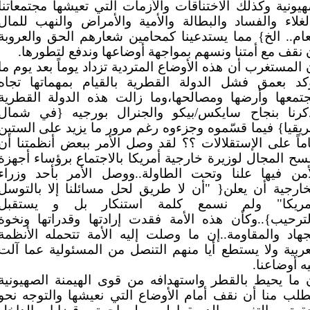
يونية وكذلك الاختناقات والأزمات التي تعيشها مجتمعاتنا
لغلاء والفساد والبطالة والأمية والأمراض والنهب للمال
عام.. الخ} مما يستدعينا كمحامين شعارهم الحق والعروبة
 نقف مع أمتنا ونسهم بمواجهة أوضاعها وندفع لتطورها.
 المستغرب أن هذه الأوضاع المتردية تزداد يوماً بعد يوم ما
كد بعمق فشل الدولة القطرية بالقيام بمهماتها تجاه
تمعها وأرضها ومصالحها،وما زالت هذه الدولة القطرية
كرنا بنجاح سايكس/بيكو والجنرال بورجيه {في شمال
ريقيا} فيما قسّموه وجزءوه رغم مرور ما يزيد على الستين
ماً على الإستقلالات ؟؟ لقد وصل الأمر ببعض أنظمتنا أن
سح المجال لوزيرة خارجية أمريكا بالاجتماع برؤساء أجهزة
أمن فيها علنا وتحت الطاولة..ووصل الأمر بأحد وزراء
خارجية أن يعلن{ "أن لا طريق لحل مسائلنا إلا بالتوسل
مريكا" ولم نسمع كلمة استنكار بل و يستقبل
لترحيب}..وكأن هذه الأمة فقدت إرادتها وقدراتها ونخوة
جهاد والمقاومة..إن ما وصلت إليه الأمة تتحمله الأنظمة
عربية ولا يستطع أيا منهم التنصل من المسئولية عما آلت
يه أوضاعنا.
 ما يحيط بالقطر واستهدافه من قوى الهيمنة الصهيونية
طلب منا أن نقف أمام الأوضاع التي نعيشها والتوجه نحو