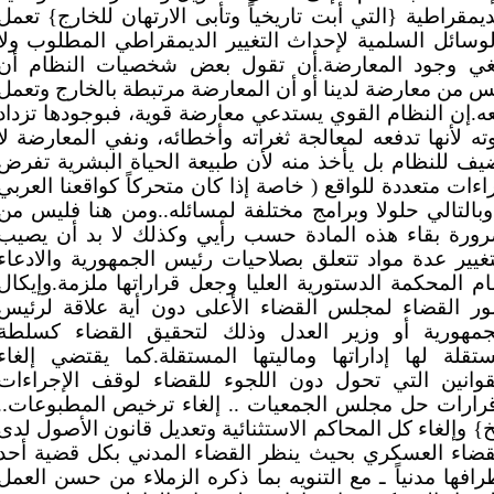
ديمقراطية {التي أبت تاريخياً وتأبى الارتهان للخارج} تعمل
لوسائل السلمية لإحداث التغيير الديمقراطي المطلوب ولا
غي وجود المعارضة.أن تقول بعض شخصيات النظام أن
س من معارضة لدينا أو أن المعارضة مرتبطة بالخارج وتعمل
ه.إن النظام القوي يستدعي معارضة قوية، فبوجودها تزداد
ته لأنها تدفعه لمعالجة ثغراته وأخطائه، ونفي المعارضة لا
يف للنظام بل يأخذ منه لأن طبيعة الحياة البشرية تفرض
اءات متعددة للواقع ( خاصة إذا كان متحركاً كواقعنا العربي
وبالتالي حلولا وبرامج مختلفة لمسائله..ومن هنا فليس من
ورة بقاء هذه المادة حسب رأيي وكذلك لا بد أن يصيب
تغيير عدة مواد تتعلق بصلاحيات رئيس الجمهورية والادعاء
ام المحكمة الدستورية العليا وجعل قراراتها ملزمة.وإيكال
ور القضاء لمجلس القضاء الأعلى دون أية علاقة لرئيس
جمهورية أو وزير العدل وذلك لتحقيق القضاء كسلطة
تقلة لها إداراتها وماليتها المستقلة.كما يقتضي إلغاء
قوانين التي تحول دون اللجوء للقضاء لوقف الإجراءات
رارات حل مجلس الجمعيات .. إلغاء ترخيص المطبوعات..
خ} وإلغاء كل المحاكم الاستثنائية وتعديل قانون الأصول لدى
قضاء العسكري بحيث ينظر القضاء المدني بكل قضية أحد
رافها مدنياً ـ مع التنويه بما ذكره الزملاء من حسن العمل