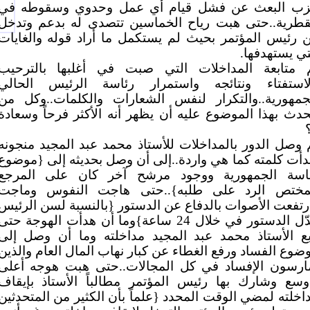
ب البعث عن فشل قيام أي عمل وحدوي وسقوطه في
قطرية..حتى هبت رياح الخماسين تتصدى له بدعم وتدخل
 رئيس المؤتمر بحيث لم يستكمل ما أراد قوله والغايات
تي يستهدفها.
 متابعة المداخلات التي صبت في أغلبها بالترحيب
لاستفتاء ونتائجه واستمرار رئاسة الرئيس الحالي
جمهورية..والتكرار لنفس الشعارات والكلمات..وكل من
حدث بهذا الموضوع عليه أن يظهر أنه الأكثر فرحاً وسعادة
 وصل الدور بالمداخلات للأستاذ محمد عبد المجيد منجونه
دأت كلمته كما هي واردة..إلى أن وصل بحديثه إلى {موضوع
اسة الجمهورية ووجود مرشح آخر كان على المرجع
مختص الرد على طلبه}..حتى هاجت النفوس وماجت
رتفعت الأصوات بالدفاع عن الدستور {بالنسبة لسن الرئيس
عدّل الدستور في خلال 24 ساعة}وما أن هدأت الهوجة حتى
بع الأستاذ محمد عبد المجيد مداخلته وما أن وصل إلى
ضوع الفساد ورفع الغطاء عن كبار نهاب المال العام والذين
ارسون الإفساد في كل المجالات..حتى هبت هوجه أعلى
وسع وشارك بها رئيس المؤتمر مطالباً الأستاذ بإيقاف
اخلته لمضي الوقت المحدد {علماً بأن الكثير من المتحدثين