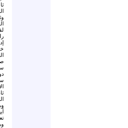
ثا
ال
وث
ال
لق
را
إد
خا
ال
صن
سا
دو
سا
ال
ثا
ال
وم
أي
تع
وم