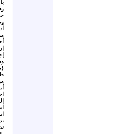
با
وق
حص
ون
أد
مح
أح
إن
إج
وش
{ن
طر
مه
أي
اح
ال
أم
إن
بد
تد
يق