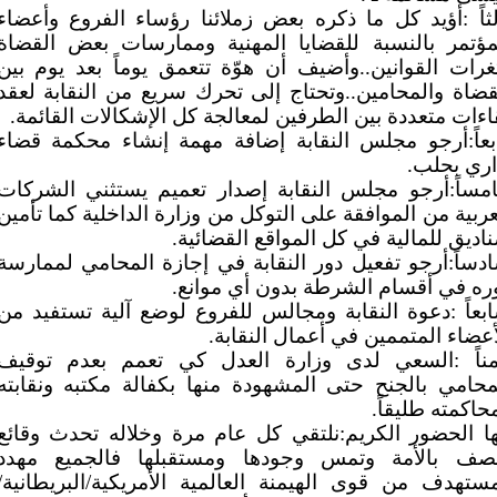
لثاً :أؤيد كل ما ذكره بعض زملائنا رؤساء الفروع وأعضاء
مؤتمر بالنسبة للقضايا المهنية وممارسات بعض القضاة
غرات القوانين..وأضيف أن هوّة تتعمق يوماً بعد يوم بين
قضاة والمحامين..وتحتاج إلى تحرك سريع من النقابة لعقد
اءات متعددة بين الطرفين لمعالجة كل الإشكالات القائمة.
بعاً:أرجو مجلس النقابة إضافة مهمة إنشاء محكمة قضاء
اري بحلب.
مساً:أرجو مجلس النقابة إصدار تعميم يستثني الشركات
عربية من الموافقة على التوكل من وزارة الداخلية كما تأمين
اديق للمالية في كل المواقع القضائية.
دساً:أرجو تفعيل دور النقابة في إجازة المحامي لممارسة
ره في أقسام الشرطة بدون أي موانع.
بعاً :دعوة النقابة ومجالس للفروع لوضع آلية تستفيد من
أعضاء المتممين في أعمال النقابة.
مناً :السعي لدى وزارة العدل كي تعمم بعدم توقيف
محامي بالجنح حتى المشهودة منها بكفالة مكتبه ونقابته
حاكمته طليقاً.
ها الحضور الكريم:نلتقي كل عام مرة وخلاله تحدث وقائع
صف بالأمة وتمس وجودها ومستقبلها فالجميع مهدد
ستهدف من قوى الهيمنة العالمية الأمريكية/البريطانية/