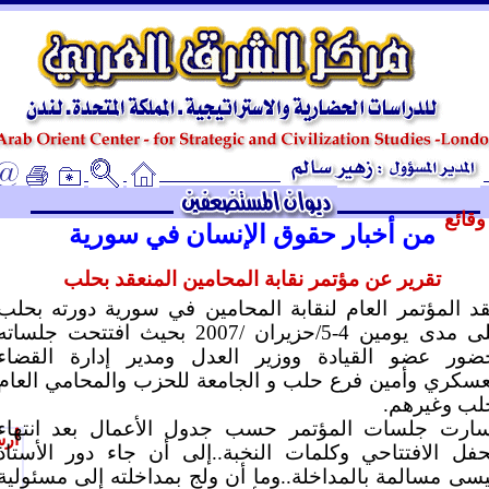
ـ
قائع
من أخبار حقوق الإنسان في سورية
تقرير عن مؤتمر نقابة المحامين المنعقد بحلب
د المؤتمر العام لنقابة المحامين في سورية دورته بحلب
على مدى يومين 4-5/حزيران /2007 بحيث افتتحت جلساته
ضور عضو القيادة ووزير العدل ومدير إدارة القضاء
عسكري وأمين فرع حلب و الجامعة للحزب والمحامي العام
لب وغيرهم.
ارت جلسات المؤتمر حسب جدول الأعمال بعد انتهاء
أرس
حفل الافتتاحي وكلمات النخبة..إلى أن جاء دور الأستاذ
سى مسالمة بالمداخلة..وما أن ولج بمداخلته إلى مسئولية