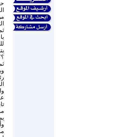
حز
ال
من
ال
ثم
با
لل
يت
؟؟
ثم
وب
رئ
ال
وا
تا
مو
يم
وأ
مد