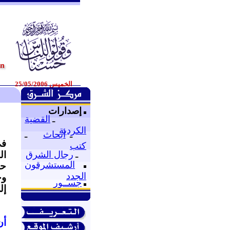
الخميس 25/05/2006
إصدارات
ـ
القضية
الكردية
ـ
أبحاث
ـ
في
كتب
ـ
رجال الشرق
ال
المستشرقون
حو
الجدد
وخ
جســور
إل
أن