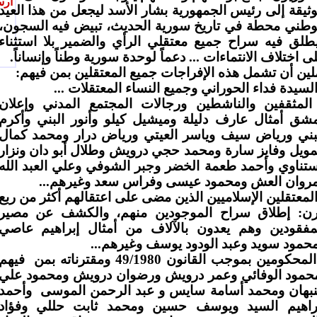
أرس
وثيقة إلى رئيس الجمهورية بشار الأسد ليجعل من هذا العيد
وطني محطة في تاريخ سورية الحديث، تبيض فيه السجون،
طلق فيه سراح جميع معتقلي الرأي والضمير بلا استثناء
ى اختلاف الانتماءات ... دعماً لوحدة سورية وطناً وإنساناً.
لين أن تشمل هذه الإفراجات جميع المعتقلين بمن فيهم:
السيدة فداء الحوراني وجميع النساء المعتقلات ...
المثقفين والناشطين ورجالات المجتمع المدني وإعلان
شق أمثال عارف دليلة وميشيل كيلو وأنور البني وأكرم
بني ورياض سيف وياسر العيتي ورياض درار ومحمد كمال
مويل وفايز سارة ومحمد حجي درويش وطلال أبو دان ونزار
تناوي وأحمد طعمة الخضر وجبر الشوفي وعلي العبد الله
روان العش ومحمود عيسى وفراس سعد وغيرهم...
المعتقلين الإسلاميين الذين مضى على اعتقالهم أكثر من ربع
ن: إطلاق سراح الموجودين منهم، والكشف عن مصير
مفقودين وهم يعدون بالآلاف من أمثال إبراهيم عاصي
حمود سويد وعبد الودود يوسف وغيرهم...
لمحكومين بموجب القانون 49/1980 ومقترناته بمن
فيهم
حمود الوفائي وعمر درويش ورضوان درويش ومحمود علي
نبهان ومحمد أسامة سايس و عبد ‏الرحمن الموسى
وأحمد
راهيم السيد ويوسف حسين ومحمد ثابت حللي
وفؤاد