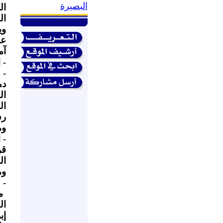
البصيرة
ال
ال
وي
عل
آم
- 
- 
دم
ال
ال
رس
وم
- 
قر
ال
وم
- ا
م
ال
إب