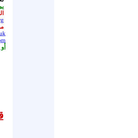
يم
ال
rg
مر
.uk
com
أو 
ق