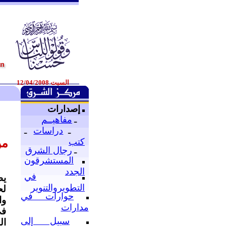
السبت 12/04/2008
إصدارات
ـ
مفاهيــم
ـ
دراسات
ـ
من
كتب
ـ
رجال الشرق
المستشرقون
الجدد
في
يط
التطويروالتنوير
لح
حوارات في
وا
مدارات
في
سبيل إلى
ال