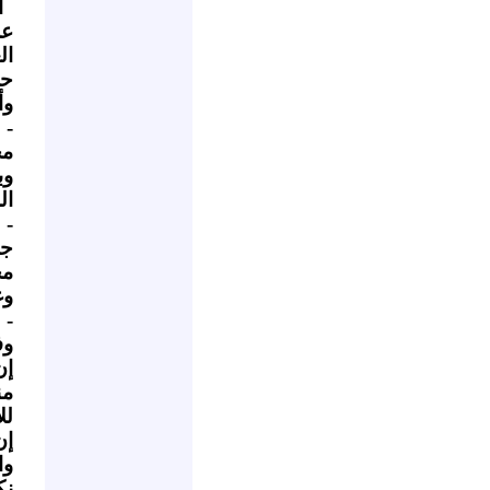
ا
عل
ال
حل
وأ
- 
مخ
وب
ال
- 
جو
مح
وغ
- 
وف
إن
من
لل
إن
وا
نك