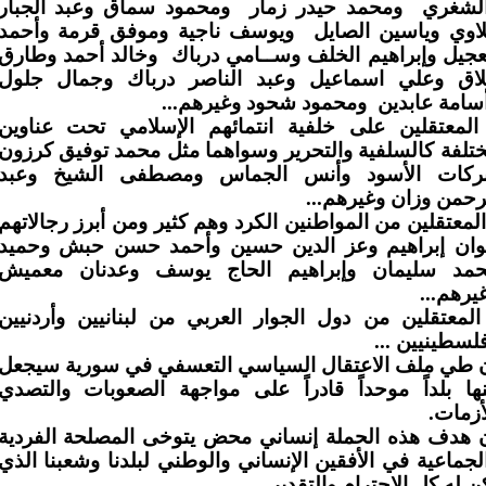
لشغري
ومحمد حيدر زمار
و‏محمود سماق وعبد الجبار
اوي وياسين الصايل
ويوسف ناجية ‏وموفق قرمة وأحمد
عجيل وإبراهيم الخلف وســامي ‏درباك وخالد أحمد وطارق
اق وعلي اسماعيل وعبد
الناصر درباك وجمال جلول
سامة عابدين
و‏محمود شحود وغيرهم...
المعتقلين على خلفية انتمائهم الإسلامي تحت عناوين
تلفة كالسلفية والتحرير وسواهما مثل محمد توفيق كرزون
ركات الأسود وأنس الجماس ومصطفى الشيخ وعبد
رحمن وزان وغيرهم...
المعتقلين من المواطنين الكرد وهم كثير ومن أبرز رجالاتهم
ان إبراهيم وعز الدين حسين وأحمد حسن حبش وحميد
مد سليمان وإبراهيم الحاج يوسف وعدنان معميش
يرهم...
المعتقلين من دول الجوار العربي من لبنانيين وأردنيين
لسطينيين ...
 طي ملف الاعتقال السياسي التعسفي في سورية سيجعل
ها بلداً موحداً قادراً على مواجهة الصعوبات والتصدي
أزمات.
 هدف هذه الحملة إنساني محض يتوخى المصلحة الفردية
لجماعية في الأفقين الإنساني والوطني لبلدنا وشعبنا الذي
ن له كل الاحترام والتقدير.