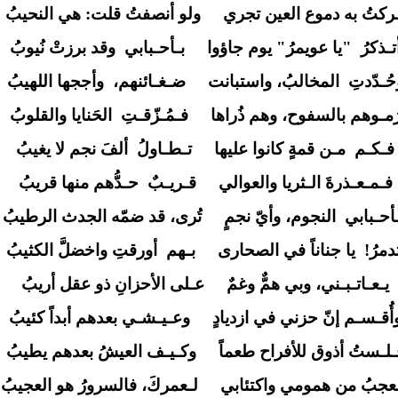
ـركتُ به دموع العين تجري
ولو أنصفتُ قلت: هي النحيبُ
تـذكرُ
"يا عويمرُ" يوم جاؤوا
بـأحـبابي
وقد برزتْ نُيوبُ
حُـدّدتِ
المخالبُ، واستبانت
ضـغـائنهم،
وأججها اللهيبُ
َمـوهم بالسفوح، وهم ذُراها
فـمُـزّقـتِ
الحَنايا والقلوبُ
فـكـم
مـن قمةٍ كانوا عليها
تـطـاولُ
ألفَ نجم لا يغيبُ
فـمـعـذرةَ الـثريا والعوالي
قـريـبٌ
حـدُّهم منها قريبُ
أحـبابي
النجوم، وأيّ نجمٍ
تُرى، قد ضمّه الجدث الرطيبُ
دمرُ!
يا جناناً في الصحارى
بـهم
أورقتِ واخضلَّ الكثيبُ
يـعـاتـبـني، وبي همٌّ وغمٌ
عـلى الأحزانِ ذو عقل أريبُ
أُقـسـم إنّ حزني في ازديادٍ
وعـيـشـي بعدهم أبداً كئيبُ
ـلـستُ أذوق للأفراح طعماً
وكـيـف العيشُ بعدهم يطيبُ
ـعجبُ من همومي واكتئابي
لـعمركَ، فالسرورُ هو العجيبُ