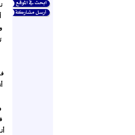
ت
أ
و
ر
فـ
أت
و
ف
أت