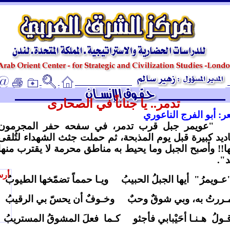
ـ
تدمر.. يا جناناً في الصحارى
: أبو الفرج الناعوري
"عويمر جبل قرب تدمر، في سفحه حفر المجرمون
ديد كبيرة قبل يوم المذبحة، ثم حملت جثث الشهداء لتُلقى
ا!! وأصبح الجبل وما يحيط به مناطق محرمة لا يقترب منها
".
أرس
عـويمرُ"
أيها الجبلُ الحبيبُ
ويـا حمماً تضمّخها الطيوبُ
ـررتُ به، وبي شوقٌ وحبٌ
وخـوفٌ أن يحسّ بي الرقيبُ
ـولُ
هـنـا أحَيْبابي فأجثو
كـما
فعلَ المشوقُ المستريبُ