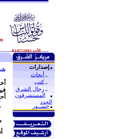
الأحد 03/07/2005
إصدارات
شعر
ـ
أبحاث
ـ
كتب
أخا
ـ
رجال الشرق
فيه
المستشرقون
أحد
الجدد
جســور
"
م
أق