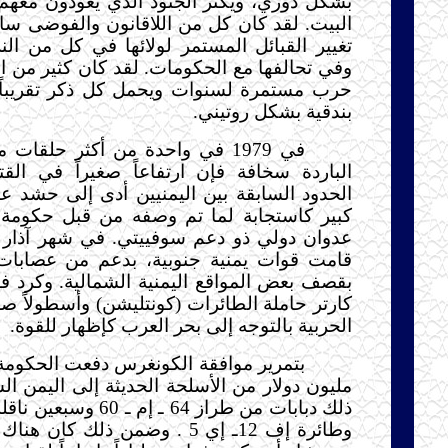
بشكل دوري، ويكثر الجنود الذي يعودون معهم
البيت. لقد كان كل من اللاقانون والفوضى سائ
تغيير القبائل المستمر لولائها في كل من النز
وفي تحالفها مع الحكومات. لقد كان كثير من ال
حرب مستمرة لسنوات ويحمل كل ذكر تقريباً، 
بندقية بشكل روتيني.
في 1979 في واحدة من أكثر حلق
الباردة سخافة فإن ارتفاعاً صغيراً في ال
الحدود السابقة بين اليمنيين أدى إلى حشد 
كبير كاستجابة لما تم وصفه من قبل حكومة ك
عدوان دولي ذو دعم سوفييتي. في شهر آذار 
قامت قوات يمنية جنوبية، بدعم من عصابات 
بقصف بعض المواقع اليمنية الشمالية. وكرد ف
كارتر حاملة الطائرات (كونتليشن) وأسطولاً صغ
الحربية بالتوجه إلى بحر العرب كإظهار للقوة.
مليون دولار من الأسلحة الحديثة إلى اليمن ال
ذلك دبابات من طراز 64 ـ إم 