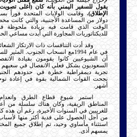
يقول للسفير اليمني بأنه كان (أغلى تصويت
الإطلاق)
دولار من المساعدة الأجنبية، والتي كانت م
الوقت الذي قامت فيه بزيادة ملحوظة ف
للديكتاتوريات المجاورة التي أيدت مساعي الح
وقد أدت التنافسات ذات الارتكاز الشعا
في عام 1994مع انسحاب الجنوب. المثير 
أن الشيوعيين كانوا يقومون بقيادة الانف
السعوديون بشكل فعلي الانفصال في سعيهم لت
تجربة ديمقراطية خطرة في حدودهم الجنوب
نجحت القوات الشمالية بقوة في إعادة توحيد
أشهر.
استمر شيوع قطاع الطرق وانعدام
المناطق الريفية، وكان هناك سلسلة من أع
للغربيين في السنوات الأخيرة، رغم أن هذه ك
من أجل الحصول على فدية أكثر منها لأسباب
استثناء مأساوي وحيد، تم إطلاق جميع المخت
يمسهم أذى.