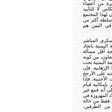
يرة من أعضاء
اس لا للتأييد
ن لهذا المجتمع
 سلطة أكثر من
في اليمن هم
عسكري المباشر
اليمنية باتخاذ
جة أقل مسألة
عاون، من كونه
مة اليمنية تحت
لإرهابية، فإن
ه على الأرجح
لأجنبية. فإذا
بإمكانية قيام
ى أنه قمع غير
اد المهزوزة في
يد فقط من حالة
 من الطرفين: