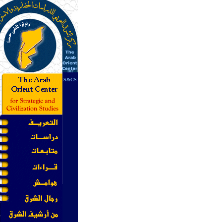
for
S&CS