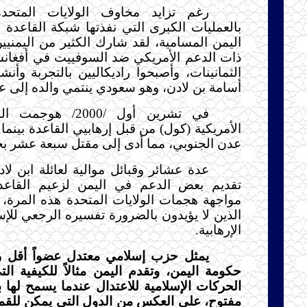
رغم تزايد مخاوف الولايات المتحدة
بالعمليات الكبرى التي نفذتها شبكة القاعدة
اليمن المسامية، لقد شارك الكثير من اليمنيي
ذات الدعم الأمريكي ضد السوفييت في أفغانس
الثمانينات، وأصبحوا راديكاليين بالتجربة وأن
أسامة بن لادن، وهو سعودي ينتمي والده إلى عائ
في تشرين أول /2000/ 
الأمريكية (كول) من قبل إرهابيي القاعدة بينما
عدن الجنوبي، مما أدى إلى مقتل سبعة عشر بحارا
عدة عشائر وقبائل موالية لعائلة ابن 
تقديم بعض الدعم في اليمن لزعيم القاعد
مواجهة هجمات الولايات المتحدة هذه المرة، 
الذين لا يؤيدون بالضرورة تفسيره الرجعي للإسل
الإرهابية.
يمثل حزب إسلامي معتدل عضواً أقل رت
حكومة اليمن، وتقدم اليمن مثالاً للكيفية ال
الحركات الإسلامية للاعتدال عندما يسمح لها 
مفتوح، على العكس من الدول التي يمكن للقمع