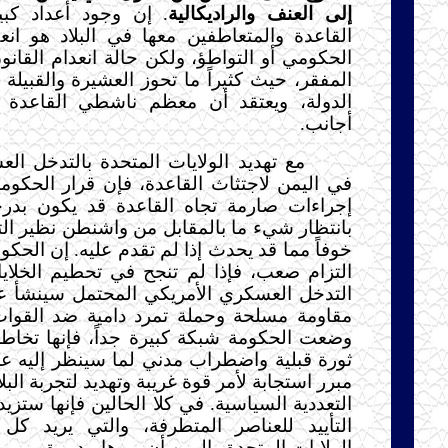
إلى العنف والراديكالية
. إن وجود أعداد كب
القاعدة والمتعاطفين معها في البلاد هو انعك
الحكومي أو التواطؤ، ولكن حالة انعدام القانو
المفقر، حيث كثيراً ما تحوز العشيرة والقبيلة
الدولة، ويعتقد أن معظم ناشطي القاعدة 
أجانب.
مع تهديد الولايات المتحدة بالتدخل ال
في اليمن لاجتثاث القاعدة، فإن قرار الحكومة 
إجراءات صارمة تجاه القاعدة قد يكون بدر
بانتظار شيء ما بالمقابل من واشنطن نظير الت
خوفاً مما قد يحدث إذا لم تقدم عليه. إن الحكو
التزام صعب، فإذا لم تنجح في تحطيم الخلايا ا
التدخل العسكري الأمريكي المحتمل سينشأ عن
مقاومة مسلحة وحملة تمرد دامية ضد القوات ا
وضعت الحكومة شبكة كبيرة جداً، فإنها تخاطر 
ثورة قبلية واضطراب مدني لما سينظر إليه عل
مبرر استجابة لأمر قوة غريبة وتهديد لتجربة البل
التعددية السياسية. في كلا الحالين فإنها ستز
التأييد للعناصر المتطرفة، والتي يريد كل
الولايات المتحدة واليمن أن يروها مدمرة.