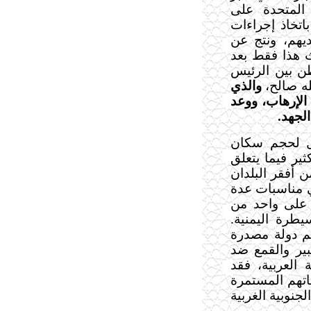
المتحدة على
اتخاذ إجراءات
يهم، ونتج عن
 هذا فقط بعد
ي واشنطن بين الرئيس
له صالح،
والذي
 الإرهاب، ووعد
لجهد.
ثل لحجم سكان
ثير فيما يتعلق
ن أفقر البلدان
ي مناسبات عدة
 على واحد من
طرة اليمنية.
م دولة مصدرة
بير والقمع ضد
 العربية، فقد
تهم المستمرة
جنوبية الغربية