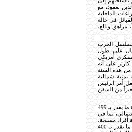
 بأسلحتهم إلى
دين لعقود، مع
اعات الداخلية
قبائل في حالة
مراهق وبالغ،
ات مسلسل الحرب
قتال على طول
عسكري أمريكي
ارتر على أنه
من هذه السنة
يمنية شمالية
عل أمر الرئيس
يراً من السفن
بتمرير موافقة الكونغرس دفعت الحكومة ما يقدر بـ 499
شمالي، بما في
ـ 60 وسبعين ناقلة أفراد مسلحة،
وطائرة إف 12ـ إي 5 . وضمن ذلك كان هناك ما يقدر بـ 400