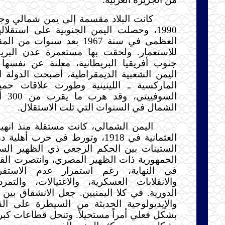
كانت البلاد مقسمة إلى يمن شمالي وج
1990، وحصلت اليمن الجنوبية على استقلال
العظمى في سنة 1967 بعد سنوات 
للاستعمار. ولحقت بها مستعمرة عدن البريط
جنوب أفريقيا البريطانية، معلنة عن نفسها 
اليمن الشعبية الديمقراطية، أصبحت الدولة ال
الماركسية ـ اللينينية وطورت علاقات حميم
السوفي
الشمال في السنوات التي تلت الاستقلال.
اليمن الشمالي، كانت مستقلة منذ انهيار
العثمانية في 1918، وتورط في حرب أه
الستينات بين الحكم الرجعي ذي الظهير الس
الجمهورية ذات الظهير المصري، وانتصرت الق
في النهاية، رغم استمرار عدم الاستقر
والانقلابات العسكرية، والاغتيالات، والتم
الدورية. في كلا اليمنيين. جعل الانشقاق بين ا
والإيديولوجية الحديثة من السيطرة على ال
بشكل فعلي أمراً مستحيلاً. وتنحل قطاعات ك