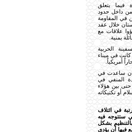
 فيما يتعلق
 من داخل حدود
ن في المقاومة
تان خلال عقد
شؤوا علاقات مع
لة يمنية.
هوجمت السفينة الحربية
 كانت في ميناء
ً أمريكياً.
لادن ساعدت في
ة المنفي في
حتى بين هؤلاء
ام أو تكتيكاته
بة في ائتلاف
تي ستتوجه فيه
بالتنظيم بشكل
 فيها أن يؤدي