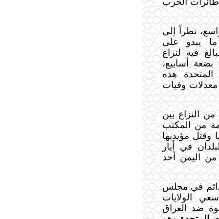
ة طائرات الحرب
سع، نظراً إلى
ا يبدو على
الغ فيه لنزاع
بضعة أسابيع،
 المتحدة هذه
معدلات وفيات
من النزاع بين
مة من المكتب
 وقتل مؤيديها
بلدان في أيار
 من اليمن أحد
 دائم في مجلس
عي الولايات
وة ضد العراق
ت المتحدة وهو