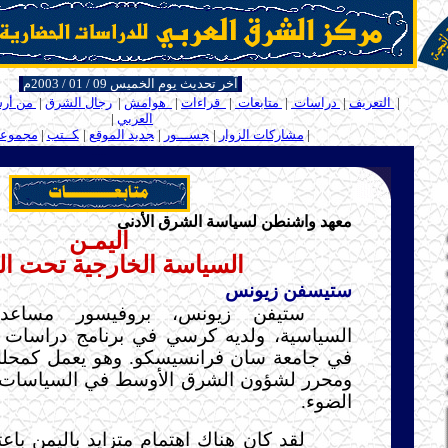
آخر تحديث يوم الخميس 09 / 01 / 2003م
ــ
|
التعريف
|
دراسات
|
متابعات
|
قراءات
|
هوامش
|
رجال الشرق
|
من أر
العربي
|
ـ
ـ
|
مشاركات الزوار
|
ـ
جســـور
|
ـ
جديد الموقع
|
ـ
كــتب
|
مجموعة 
.....
معهد واشنطن لسياسة الشرق الأدنى
اليمـن
السياسة الخارجية تحت ا
ستيسفن زيونس
ستيفن زيونس، بروفيسور مساعد
السياسية، ولديه كرسي في برنامج دراسات ا
في جامعة سان فرانسيسكو. وهو يعمل كمحل
ومحرر لشؤون الشرق الأوسط في السياسات 
الضوء.
لقد كان هناك اهتمام متزايد باليمن باعتب