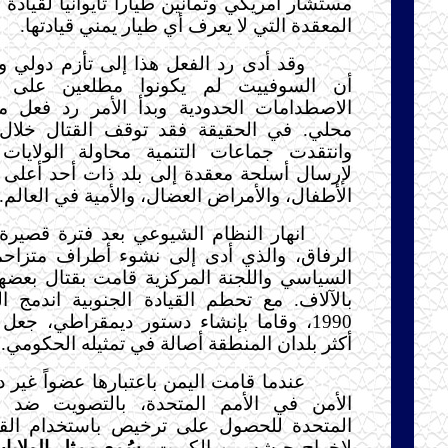
مستشار أمريكي وثمانين طياراً تايوانياً لقياد
المعقدة التي لا يعرف أي طيار يمني قيادتها.
وقد أدى رد الفعل هذا إلى تأزم دولي وا
أن السوفييت لم يكونوا مطلعين على م
الاصطدامات الحدودية وبدأ الأمر رد فعل مب
محلي. في الحقيقة فقد توقف القتال خلال 
وانتقدت جماعات التنمية محاولة الولايات
لإرسال أسلحة معقدة إلى بلد ذات أحد أعلى 
الأطفال، والأمراض العضال، والأمية في العالم.
انهار النظام الشيوعي بعد فترة قصيرة 
الرفاق، والذي أدى إلى نشوء أطراف متزاح
السياسي واللجنة المركزية قامت بقتال بعضها
بالآلاف. مع تحطم القيادة الجنوبية اندمج ال
1990، وقاما بإنشاء دستور ديمقراطي، جعل
أكثر بلدان المنطقة أصالة في تمثيله الحكومي.
عندما قامت اليمن باعتبارها عضواً غير
الأمن في الأمم المتحدة، بالتصويت ضد س
المتحدة للحصول على ترخيص باستخدام الق
لإخراج جيشه من الكويت
، سُمع ممثل الولايا