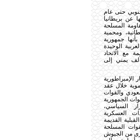
نوبي حتى عام
ها عن بريطانيا
من المقاومة المسلحة
انية، ومحمية
بأنها جمهورية
عربية الوحيدة
ة مع الاتحاد
يتي، وقد هرب ما يقرب من 300 ألف يمني إلى
 الإمبراطورية
لية دموية خلال عقد
عودي والقوات
وات الجمهورية
ار السياسي،
ردات العسكرية
لقبلية القديمة
قوات المسلحة
برى من الجيوش