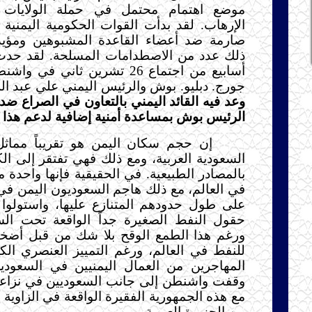
موضع اهتمام محتمل في حملة الولايات 
الإرهاب. لقد بدأت القوات الحكومية اليمنية ب
صارمة ضد أعضاء القاعدة المشبوهين ومؤيد
ذلك عدد من الاصطدامات المسلحة. لقد حدث
أسابيع من اجتماع 26 تشرين ثاني ف
جورج. دبليو. بوش والرئيس اليمني علي عبد ال
وعد فيه القائد اليمني بالتعاون في الصراع ضد
الرئيس بوش بمساعدة أمنية إضافية لدعم هذا ا
إن حجم سكان اليمن هو تقريباً مما
السعودية العربية، ومع ذلك فهي تفتقر إلى الك
بالمصادر الطبيعية. في الحقيقية فإنها واحدة م
في العالم، مع ذلك هاجم السعوديون اليمن ف
على طول حدودهم المتنازع عليها، واستولوا
حقول النفط الصغيرة جداً الواقعة تحت السي
ورغم هذا الطمع الوقح بلا شك من قبل أضخ
للنفط في العالم، ورغم التمييز العنصري الك
المهاجرين من العمال اليمنيين في السعودية
وقفت واشنطن إلى جانب السعوديين في نزاعا
مع هذه الجمهورية الفقيرة الواقعة في الزاوية ال
من الجزيرة العربية.