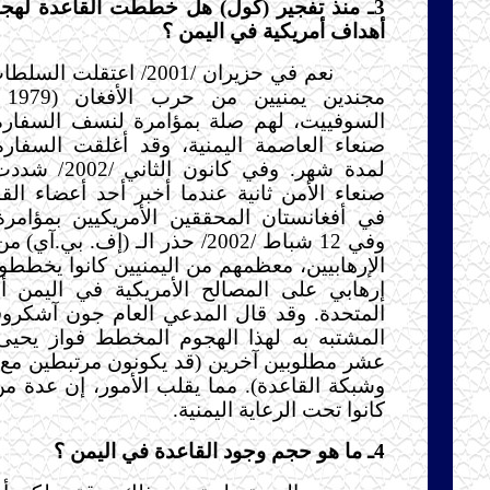
3ـ منذ تفجير (كول) هل خططت القاعدة له
أهداف أمريكية في اليمن ؟
نعم في حزيران /2001/ اعتقل
السوفييت، لهم صلة بمؤامرة لنسف السفارة 
صنعاء العاصمة اليمنية، وقد أغلقت السفار
لمدة شهر. وفي كان
صنعاء الأمن ثانية عندما أخبر أحد أعضاء القا
في أفغانستان المحققين الأمريكيين بمؤامرة
وفي 12 شباط /2002/ حذر الـ (إف. ب
الإرهابيين، معظمهم من اليمنيين كانوا يخططو
إرهابي على المصالح الأمريكية في اليمن أو
المتحدة. وقد قال المدعي العام جون آشكروف
المشتبه به لهذا الهجوم المخطط فواز يحيى 
عشر مطلوبين آخرين (قد يكونون مرتبطين مع 
وشبكة القاعدة). مما يقلب الأمور، إن عدة من
كانوا تحت الرعاية اليمنية.
4ـ ما هو حجم وجود القاعدة في اليمن ؟