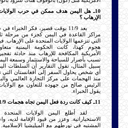
الأمريكية مثل (كول) بالوقوف هناك للتزود بالوق
10ـ هل اليمن هدف ممكن في حرب الولايات
الإرهاب ؟
بعد 11/9 بوقت قصير، فكر الخبراء
مراكز القاعدة في اليمن كجزء من مرحلة ثا
التي تتزعمها الولايات المتحدة على الإرهاب. فيم
هجوم كهذا، كانت الحكومة اليمنية متعاو
الأمريكية المكافحة للإرهاب منذ حادثة تفجير
تسبب بأضرار للسياحة والاستثمار وسمعة اليمن
سبيل المثال، تقول التقارير أن السلطات ال
أي شخص يحاول السفر إلى أفغانستان التي تح
منذ الهجمات على مركز التجارة العالمي وال
الرئيس صالح من جهوده للتعاون مع الولايات
يقول الخبراء.
11ـ كيف كانت ردة فعل اليمن تجاه هجمات 11/9 ؟
لقد أطلع اليمن الولايات المتحدة 
الاستخباراتية. وعزز من قيود الإقامة لديه، واع
المشتبه في تورطهم مع الميليشيا الإسلامية.