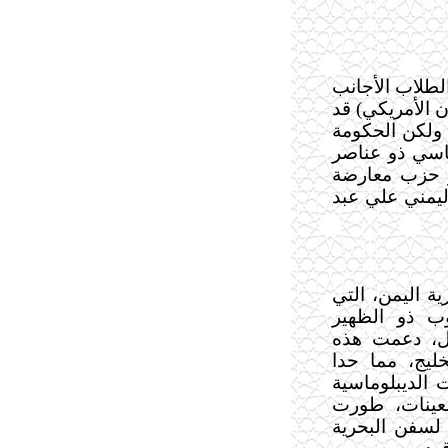
الطلاب الأجانب
ن الأمريكي) قد
 ولكن الحكومة
ياسي ذو عناصر
بر حزب معارضة
اليمني علي عبد
ة اليمن، التي
ج الجنوب ذو الظهير
ال، دعمت هذه
خلال حرب الخليج، مما حدا
 الديبلوماسية
سعينات، طورت
 لسفن البحرية