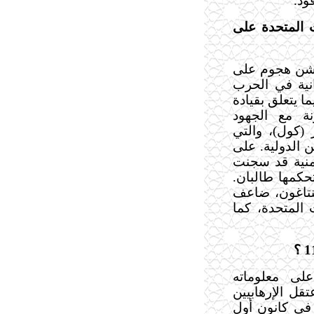
ود.
 المتحدة على
 في شن هجوم على
نية في الحرب
ا يتعلق بقيادة
نة مع الجهود
 (كول)، والتي
 الدولية. على
يمنية قد سجنت
كمها طالبان.
بنتاغون، ضاعف
 المتحدة، كما
على معلوماته
تقل الإرهابيين
 في كانون أول