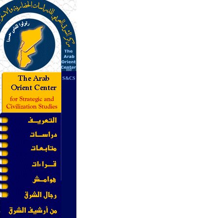
for
S&CS