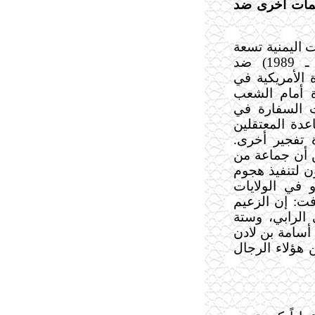
جمات أخرى ضد
ت السلطات اليمنية تسعة
مجندين يمنيين من حرب الأفغان (1979 ـ 1989) ضد
الأمريكية في
ة أمام الشعب
ون الثاني /2002/ شددت السفارة في
عدة المعتقلين
 تفجير أخرى.
ي.آي) من أن جماعة من
ن لتنفيذ هجوم
 في الولايات
ت: إن الزعيم
الرابي، وستة
أسامة بن لادن
 هؤلاء الرجال