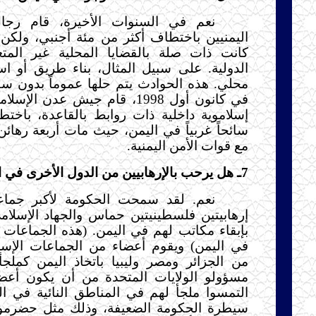
نعم في السنوات الأخيرة، قام رجال
اليمنيين باختطاف أكثر من مئة أجنبي، ولكن
كانت ذات صلة بالقضايا المحلية غير المتع
الدولية. على سبيل المثال، بناء طريق أو ا
محلي. هذه الحوادث يتم حلها عموماً بدون س
في كانون أول 1998، قام جيش عدن ا
إسلاموية داخلية ذات روابط بالقاعدة، باخ
سائحاً غربياً في اليمن، حيث مات أربعة رهائن
مع قوات الأمن اليمنية.
7ـ هل يرحب بالإرهابيين من الدول الأخرى في اليمن ؟
نعم. لقد سمحت الحكومة لأكبر جماعت
إرهابيتين فلسطينيتين حماس والجهاد الإسلا
بإبقاء مكاتب لهم في اليمن. (هذه الجماعات 
في اليمن) ويقوم أعضاء من الجماعات الإسلام
من الجزائر ومصر وليبيا باتخاذ اليمن كملج
مسؤولو الولايات المتحدة من أن يكون أعضا
التمسوا ملجأ لهم في المناطق النائية في ا
سيطرة الحكومة الضعيفة، وذلك مثل حضرم