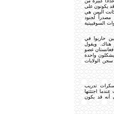
اداً كبيرة من
قد يكونون على
كانت اليمن هي
 مصدراً لجنود
ات السوفييتية
ين حاربوا في
 هناك. ويقول
فغانستان عضو
 يشكلون واحدة
سجن الولايات
عسكرات تدريب
عندما اجتثتها
 أنه قد يكون