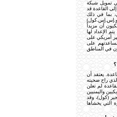
ي تمويل شبكة
إلى القاعدة قد
، بما في ذلك
البحرية (يو.إس.إس.كول)
يون أن مزيداً
م الإعداد لها
 وتقوم حكومة بوش بإرسال 100 خبير أمريكي على
مساعدتهم على
ون في المناطق
عدة. يعتقد أن
لذي راح ضحيته
ن. رغم أن القاعدة لم تعلن
كيين واليمنيين
ير (كول)، وقد
ة التي يخشاها