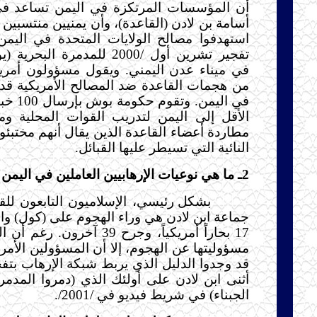
أن المؤسسات المرتكزة في اليمن تساعد ف
أسامة بن لادن (القاعدة)، وأن يمنيين منتسبين 
استهدفوا مصالح الولايات المتحدة في اليمن
تفجير تشرين أول /2000 للمدمرة 
في ميناء عدن اليمني. ويقول مسؤولون أمريك
من هجمات القاعدة ضد المصالح الأمريكية قد يت
في اليمن.
الأقل إلى اليمن لتدريب القوات المحلية و
مطاردة أعضاء القاعدة الذين يقال أنهم مختبئ
النائية التي تسيطر عليها القبائل.
2ـ ما هي نوعيات الإرهابيين العاملين في اليمن ؟
بشكل رئيسي، الإسلاميون التابعون للقا
جماعة ابن لادن هي وراء الهجوم على (كول) وا
17 بحاراً أمريكياً، وجرح 39 آخرو
مسؤوليتها عن الهجوم، إلا أن المسؤولين الأمري
قد وجدوا الدليل الذي يربط شبكة الإرهاب بتفج
أثنى ابن لادن على أولئك الذي (دمروا المدمر
الجبناء) في شريط فيديو في /2001/.