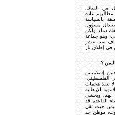
 من القبائل
 مطالبهم عادة
لقة بالسياسة
ستبدال مسؤول
فك دماء. ولكن
لإسلامي، وهو جماعة
تطاف ستة عشر
 في إطلاق نار
ين إسلاميتين
مي الفلسطيني،
لا تنفذ هجمات
وية الإرهابية
أ لهم. ويخشى
ء القاعدة قد
ليمن حيث تقل
وت، موطن جد