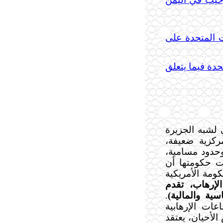
 المتحدة على
تحدة فيما يتعلق
 لشبه الجزيرة
ركزية ضعيفة،
وحدود مسامية،
لت حكومتها أن
د 11/9، وتصف الحكومة الأمريكية
إرهاب، تقدم
ية والمالية)
.
ات الإرهابية
لأحيان، يعتقد