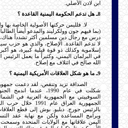
ابن لادن الأصلي.
8ـ هل تدعم الحكومة اليمنية القاعدة ؟
لا. فلليمن حركتها الأصولية الخاصة بها و
(بما فيهم جون وولكرليند والمدعو أيضاً الطالبا
درس مع رجال دين مسلمين أكثر تشدداً هناك،
لا تدعم القاعدة. الإصلاح، والذي هو حزب س
إسلاموية وكذلك ذو قوة قبلية كبيرة، هو أك
في البرلمان اليمني، وكثيراً ما يعمل الرئيس 
الله صالح في ائتلاف مع إصلاح.
9ـ ما هو شكل العلاقات الأمريكية اليمنية ؟
الصداقة تزيد وتنقص، لقد دعمت جمهوري
شكلت في عام 1990، عندما اندم
السوفييتي مع الجمهورية العربية في الشم
الجمهورية العراق عام 1991 
بالرئيس جورج. دبليو. بوش إلى قطع العلاقات
وبرامج المساعدة ولكن مع نهاية عقد الت
اليمن علاقاتها مع الولايات المتحدة وسمحت