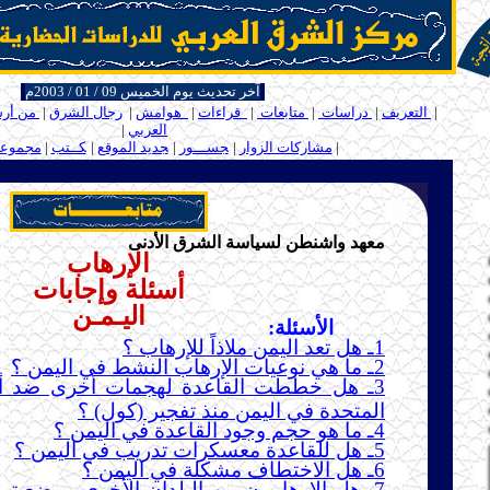
آخر تحديث يوم الخميس 09 / 01 / 2003م
ــ
|
التعريف
|
دراسات
|
متابعات
|
قراءات
|
هوامش
|
رجال الشرق
|
من أر
العربي
|
ـ
ـ
|
مشاركات الزوار
|
ـ
جســـور
|
ـ
جديد الموقع
|
ـ
كــتب
|
مجموعة 
.....
معهد واشنطن لسياسة الشرق الأدنى
الإرهاب
أسئلة وإجابات
اليـمـن
الأسئلة:
1ـ هل تعد اليمن ملاذاً للإرهاب ؟
2ـ ما هي نوعيات الإرهاب النشط في اليمن ؟
3ـ هل خططت القاعدة لهجمات أخرى ضد أه
المتحدة في اليمن منذ تفجير (كول) ؟
4ـ ما هو حجم وجود القاعدة في اليمن ؟
5ـ هل للقاعدة معسكرات تدريب في اليمن ؟
6ـ هل الاختطاف مشكلة في اليمن ؟
7ـ هل الإرهابيون من البلدان الأخرى موضع ت