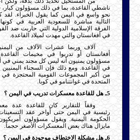
من المستحيل تحديد ذلك بدقة، ولكن أعد
ناشطي القاعدة، بما في ذلك مسؤولون كبار، 
نحو واسع في اليمن كما يقول الخبراء. لقد 
التالية مباشرة للسعودية العربية في كونها
الفرقة الإسلامية الدولية التي حاربت ضد القو
في أفغانستان والتي مهدت لميلاد القاعدة.
آلاف وربما عشرات الآلاف من اليمني
أفغانستان أو تدربوا في مخيمات القاعدة
مسؤولون يمنيون أنه ليس كل مجند يمني في أ
في القاعدة. ومع ذلك فإن السجناء اليمنيين
من أكبر المجموعات القومية المحتجزة في 
المتحدة في غوانتنامو في كوبا.
5ـ هل للقاعدة معسكرات تدريب في اليمن ؟
وفقاً للتقارير كان للقاعدة عدة م
رئيسية في اليمن حتى أواخر عقد التسعينات 
الحكومة اليمنية. ويقول مسؤولون أمريكيون
مايزال هناك بعض المعسكرات الأصغر حجماً.
6ـ هل مشكلة الاختطاف موجودة في اليمن ؟