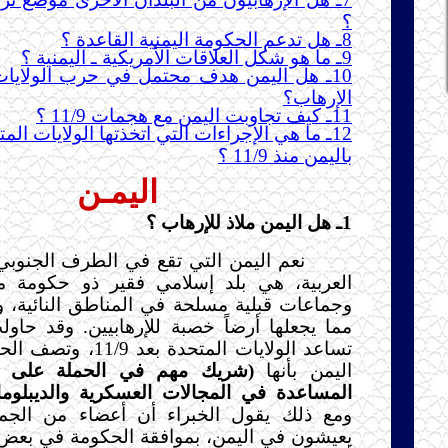
؟
8ـ هل تدعم الحكومة اليمنية القاعدة ؟
9ـ ما هو شكل العلاقات الأمريكية ـ اليمنية ؟
10ـ هل اليمن هدف محتمل في حرب الولايات
الإرهاب؟
11ـ كيف تجاوبت اليمن مع هجمات 11/9 ؟
12ـ ما هي الإجراءات التي اتخذتها الولايات الم
باليمن منذ 11/9 ؟
اليمـن
1ـ هل اليمن ملاذ للإرهاب ؟
نعم اليمن التي تقع في الطرف الجنوبي
العربية، هي بلد إسلامي فقير ذو حكومة م
وجماعات قبلية مسلحة في المناطق النائية، 
مما يجعلها أرضاً خصبة للإرهابيين. وقد حاو
تساعد الولايات المتحدة بع
اليمن بأنها
(شريك مهم في الحملة على ال
المساعدة في المجالات العسكرية والديبلوماس
ومع ذلك يقول الخبراء أن أعضاء من الجماع
يعيشون في اليمن، بموافقة الحكومة في بعض ا