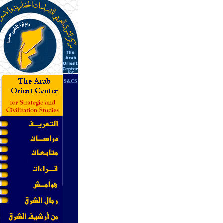
for
S&CS