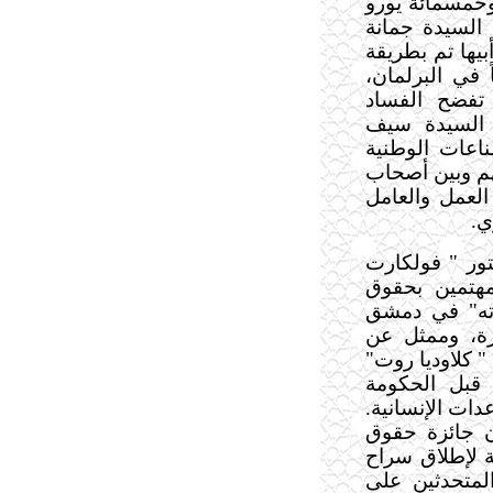
 وخمسمائة يورو
 السيدة جمانة
يها تم بطريقة
 في البرلمان،
تفضح الفساد
 السيدة سيف
اعات الوطنية
هم وبين أصحاب
العمل والعامل
ي.
تور " فولكارت
مهتمين بحقوق
وته" في دمشق
ة، وممثل عن
" كلاوديا روت"
 قبل الحكومة
دات الإنسانية.
ن جائزة حقوق
ة لإطلاق سراح
المتحدثين على