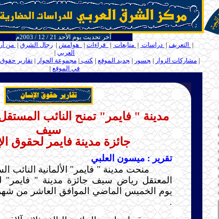
آخر تحديث يوم الأحد 21 / 12 / 2003م
ــــ
|
التعريف
|
دراسات
|
متابعات
|
قراءات
|
هوامش
|
رجال الشرق
|
من أر
العربي
|
ـ
ـ
|
مشاركات الزوار
|
ـ
جسور
|
ـ
جديد الموقع
|
ـ
كتب
|
مجموعة الحوار
|
تقارير حقوق 
في الموقع
|
ـ
.....
مدينة " فايمر" تمنح النائب المستق
سيف
جائزة مدينة فايمر لحقوق ال
تقرير : ميسون العلبي
منحت مدينة " فايمر" الألمانية النائب 
المعتقل رياض سيف جائزة مدينة " فايمر" ل
.