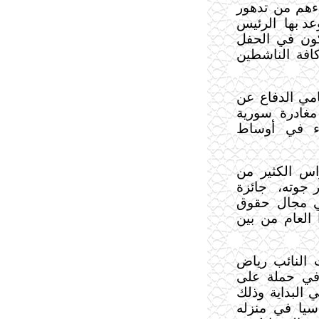
ءهم من تدهور
عد بها
الرئيس
كون في الحفل
افة الناشطين
مي الدفاع عن
غادرة سورية
اء في أوساط
اس الكثير من
ر جوته،
جائزة
1 للناشطين في مجال حقوق
العام من بين
 النائب رياض
يوم السادس من سبتمبر عام 2001 في حملة على
 البداية وذلك
سيا في منزله