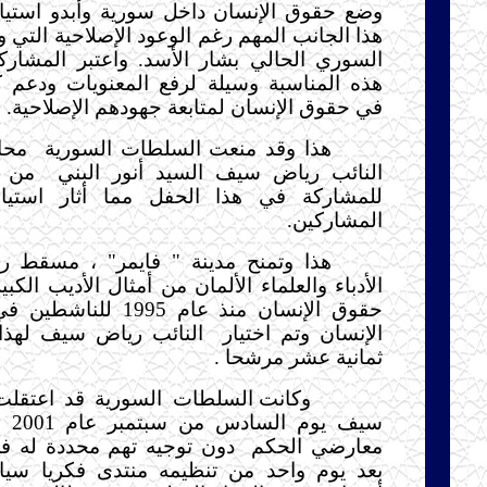
وضع حقوق الإنسان داخل سورية وأبدو استيا
هذا الجانب المهم رغم الوعود الإصلاحية التي و
السوري الحالي بشار الأسد. واعتبر المشار
هذه المناسبة وسيلة لرفع المعنويات ودعم ك
في حقوق الإنسان لمتابعة جهودهم الإصلاحية.
هذا وقد منعت السلطات السورية
محا
النائب رياض سيف السيد أنور البني
من م
للمشاركة في هذا الحفل مما أثار استي
المشاركين.
هذا وتمنح مدينة " فايمر" ، مسقط ر
الأدباء والعلماء الألمان من أمثال الأديب الكبي
حقوق الإنسان منذ عام 995
الإنسان وتم اختيار
النائب رياض سيف لهذا 
ثمانية عشر مرشحا .
وكانت السلطات السورية قد اعتقلت
سيف 
معارضي الحكم
دون توجيه تهم محددة له في
بعد يوم واحد من تنظيمه منتدى فكريا سيا