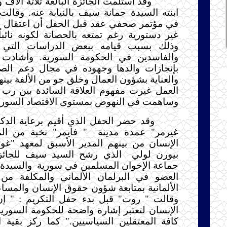
وقد استلمت الجائزة البالغة ثلاثة آلاف
ابنته السيدة جمانة سيف بالنيابة عنه. وقالت
في مؤتمر صحفي عقد قبل الحفل أن اعتقال أب
غير دستورية رغم تمتعه بالحصانة لكونه نائباً
وذلك بسبب قيامه ببعض الدراسات التي 
والفاسدين في الحكومة السورية. وأشادت
بإنجازات والدها وجهوده في مجال دعم الصن
والعناية بشؤون العمال وخلق جو من الألفة بين
العمل غيرت مفهوم العلاقة السائدة بين رب 
وساهمت في النهوض بمستوى الاقتصاد السور
وقد حضر الحفل الذي أقيم برعاية الدك
غيرمر" عمدة مدينة
" فايمر" نخبة من ال
الإنسان من بينهم المدير الأسبق لمعهد "غ
بيورن لولي
الذي رشح السيد سيف للجائز
جماعة الإخوان المسلمين في سورية
والسيدة 
العضو في البرلمان الألماني والمكلفة من
الألمانية بمتابعة شؤون حقوق الإنسان والمساع
وقالت " روت" قبل بدء حفل التكريم : " إ
الإنسان لتعتبر إشارة واضحة للحكومة السوري
كافة المعتقلين السياسيين." كما ركز بقية 