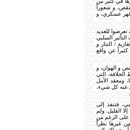
هاً في كثير من
نقص، و شعوراً
 قهر عسكري، و
 تعرضوا للعديد
التأثير السلبي
ية / التتار و
يراً عن واقع
ص و الهوان، و
الخلافة، التي
، ومعقد الأمل
ل عنه كل شيء،
مي، فتنفذ إلى
لا القليل. ولم
 على الرغم من
ن غيرها نظراً
 وجه الإسلام،