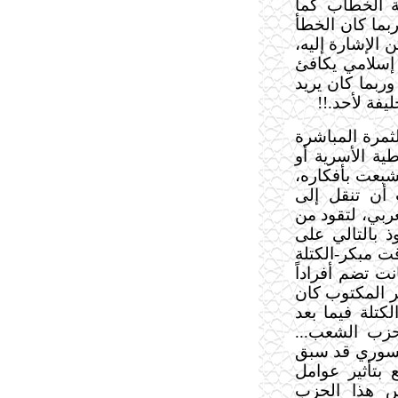
غة الخطاب كما
بما كان الخطأ
الإشارة إليه،
إسلامي يكافئ
ربما كان يريد
يفة لأحد.!!
ثمرة المباشرة
ية الأسرية أو
شبعت بأفكاره،
 أن تنقل إلى
ربي، لتقود من
 بالتالي على
ت مبكر-الكتلة
ت تضم أفراداً
ر المكتوب كان
كتلة فيما بعد
زب الشعب...
لسوري قد سبق
 بتأثير عوامل
س هذا الحزب