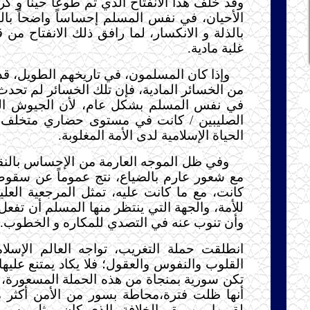
وقد خلف هذا الانفتاح الذي تم طوعاً حيناً و كر
الأحيان، في نفس المسلم إحساساً واضحاً بال
بالذلة و الانكسار، لما رافق ذلك الانفتاح من
غلبة مادية.
وإذا كان المسلمون، في تاريخهم الطويل، قد
من الخسائر المادية، فإن تلك الخسائر لم تحدث 
في نفس المسلم بشكل عام، لأن الجيوش الغاز
الصليبين / كانت في مستوى حضاري متخلف كث
الحياة الإسلامية لدى الأمة المغلوبة. ‍‍‍‍‍‍
وفي ظل الموجه العارمة من الإحساس بالنق
مع شعور عارم بالضياع، نتج عموماً عن سقوط 
كانت، مع ما كانت عليه، تمثل المرجعية العليا
للأمة، والجهة التي ينتظر منها المسلم أن تفع
وأن تنوب عنه في التصدي للمكاره و الخطوب..
انطلقت حملة التغريب، تواجه العالم الإسلا
القلوب والنفوس والعقول؛ فلا يكاد يمتنع عليها إ
تكن سورية بمنجاة من هذه الحملة المسعورة،
أنها ظلت فترة،محاطة بسور من الأمن أكثر م
لقربها من مقر الخلافة، الذي كان يمثل رسمياً