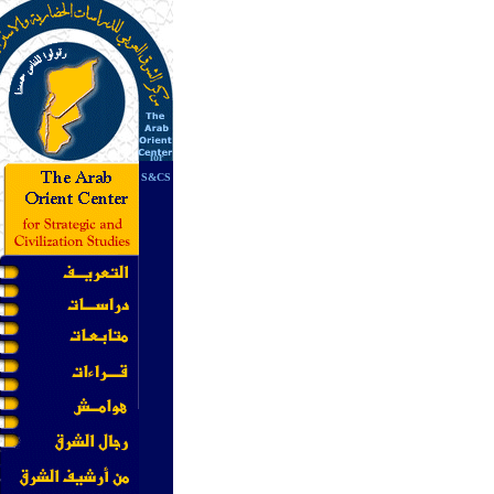
for
S&CS