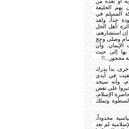
ه أو بعده من
 يهم الخليفة
كة المسلم في
دة جداً، ولقد
ئرة /أهل الحل
 إن استشارهم،
 صام وصلى وحج
الإيمان. وأن
 بها إلى حيث
محجوز...!!‍‍
أخرى، بدأ يدرك
بقيت في أيدي
م، وأنه سيجد
جبروا على نقض
اصرة الإسلام،
لسطوة وتملك
سية محدوداً،
إسلامية لم تعد