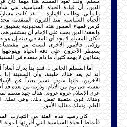
مسلم، ولقد تعود المسلم هذا مهما كان قرب
الدين، أن قيادة الحياة السياسية، هي شأن
والوالي، وطالب الإمارة ... لقد كانت مشار
الحياة السياسية منذ القرون المتقدمة محدو
كرس فقهاء العصور هذه المحدودية بتضييق دا
والعقد/ الذين يجب على الإمام أن يستشيرهم،
فكان المسلم لا يجد أي ثلمة في دينه إن هو
وزكى، فالأمور الأخرى ليست من مقتضيات 
يسيطر الآخرون على دفة الحياة ويتوجهوا
يشاءون لا يهمه كثيراً، ما دام مقعده في السفينة 
أما المسلم الخاص ... فقد بدأ يدرك أبعاداً 
أنه لم يعد هناك خليفة، وأن السفينة إذا 
الآخرين، فإنها سوف تسير بعيداً عن الإسلا
نفسه، في يوم من الأيام، وذريته من بعده قد أ
عرى الإسلام عروة عروة.. هناك جهد منظم لمح
وهناك قوى متغلبة تفعل ذلك، وهي تملك ا
العلم، وتملك مقاليد الأمور..
كان رصيد هذه الفئة من التجارب السيا
فأنماط الحياة السياسية التي أفرزتها الدولة ال