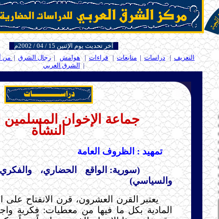
آخر تحديث يوم الإثنين 15 / 04 / 2002م
التعريف
|
دراسات
|
متابعات
|
قراءات
|
هوامش
|
رجال الشرق
|
من أ
|
الشرق العربي
.....
جماعة الإخوان المسلمين 
النشأة
تمهيد : الظروف العامة
(سورية: الواقع الحضاري، والفكري،
والسياسي)
يعتبر القرن العشرون، قرن الانفتاح على ال
المادية بكل ما فيها من معطيات: فكرية واجتم