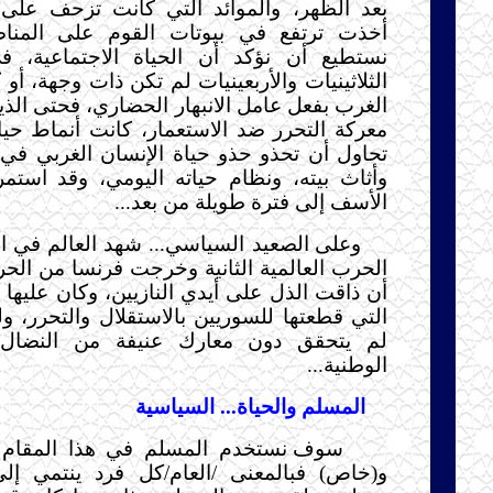
بعد الظهر، والموائد التي كانت تزحف على ا
أخذت ترتفع في بيوتات القوم على المناض
نستطيع أن نؤكد أن الحياة الاجتماعية، 
الثلاثينيات والأربعينيات لم تكن ذات وجهة، أو
الغرب بفعل عامل الانبهار الحضاري، فحتى الذي
معركة التحرر ضد الاستعمار، كانت أنماط حيات
تحاول أن تحذو حذو حياة الإنسان الغربي في
وأثاث بيته، ونظام حياته اليومي، وقد استمر
الأسف إلى فترة طويلة من بعد...
وعلى الصعيد السياسي... شهد العالم في الأ
الحرب العالمية الثانية وخرجت فرنسا من الح
أن ذاقت الذل على أيدي النازيين، وكان عليها 
التي قطعتها للسوريين بالاستقلال والتحرر، ول
لم يتحقق دون معارك عنيفة من النضال
الوطنية...
المسلم والحياة... السياسية
سوف نستخدم المسلم في هذا المقام ب
و(خاص) فبالمعنى /العام/كل فرد ينتمي إلى