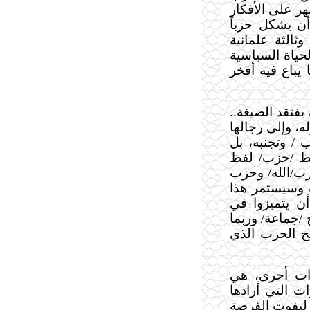
ر على الأفكار
ن يشكل حزباً
الثة علمانية
حياة السياسية
يباع فيه أفخر
 يفتقد الصيغة..
، وإلى رجالها
 / وتجنبه، بل
فظ /حزب/ لفظ
زب/الله/ وحزب
/ وسيستمر هذا
ن يتميزوا في
/جماعة/ وربما
ح الحزب الذي
ات أخرى، هي
ت التي أرادها
 ليفوت الفرصة