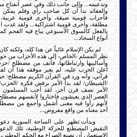
وتدعيمه... وإلى جانب ذلك وفي عصر انفتاح مبه
والعقائد بدا أن كل صاحب رأي وقلم يمكن أ
فأحزاب قومية ضيقة، وأخرى قومية عربية، وث
مطلقة، وأخرى قومية اشتراكية... ولقد غدت ال
بالفعل كالسوق الأسبوعي يباع فيه الفحم كما 
أنواع السجاد...
لم يكن الإسلام غائباً عن هذا كله، ولكنه كان
نظر المسلم -الخاص- إلى هذه الأحزاب من حوله
وأساليبها وارتباطاتها، فأنف من مصطلح /حزب
أعلن الحرب عليه، لم يغير موقفه هذا أن ل
قرآني، وأنه ورد في القرآن الكريم مصطلح: ح
/الشيطان/ لقد بدأ الأمر برفض فكرة /الحزب
الأمر نصف قرن آخر، لقد أحب المسلمون أ
العصر الذي يعيشون فاختاروا لأنفسهم مصطلح 
لأنهم رأوا فيه معنى أشمل وأجمع من مصطل
أخذ معناه من واقع مفروض...
وبدأت تظهر على الساحة السورية دعو
النقيض المصطنع للحركة الوطنية، تلك الدعوا
الاستعمار، أن تصنع الصراع مع الحكم الوطني،