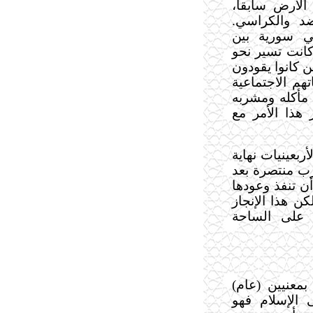
لأرض سابقاً،
د والكراسي.
في سورية بين
 كانت تسير نحو
ن كانوا يقودون
هم الاجتماعية
 مأكله ومشربه
 هذا الأمر مع
ربعينيات نهاية
رب منتصرة بعد
أن تنفذ وعودها
كن هذا الإنجاز
 على الساحة
معنيين (عام)
 الإسلام فهو