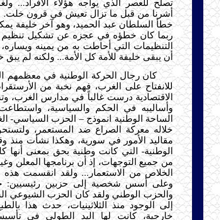
تصلح للعصر الذي يواجه هؤلاء الأفراد... ول
أشرنا من قبل ما تزال تعيش في قرون خلت. ر
خطأ السلطان عبد الحميد، وهو آخر خليفة يمكن 
ربما كان خطؤه في عجزه عن تشكيل تنظيم 
التنظيمات التي أحاطت به من يمينه ويساره، و
أن يبقى خليفة للأمة كل الأمة... ولكنه لم يبق خل
كان رجال الحركة الوطنية في معظمهم ال
للانفتاح على الغرب، فهم نخبة من الأرستقراط
الاقتصادية درست غالباً في مدارس الغرب، وت
وأساليبه في الحكم والسياسية، واستطاعت
الساحة الوطنية انموذج – الحزب السياسي- الغ
خلاله معركة الصراع ضد المستعمر، ولتستحوذ
مقاليد الأمور في سورية، وهكذا نشأت منذ وق
الوطنية- التي كانت وطنية بحق بمعنى أنها كان
من جميع التوجهات، إذ أن برنامجها المعلن وغي
الخلاص من الاستعمار... ولقد انقسمت هذه ال
وعلى أسس شخصية إلى حزبين رئيسيين: ح
والحزب الوطني ولقد كان الحزب الشيوعي ا
إلى الوجود منذ الثلاثينيات، حدث هذا بالطبع
خارجية، كانت لها اليد الطولى في تأسي