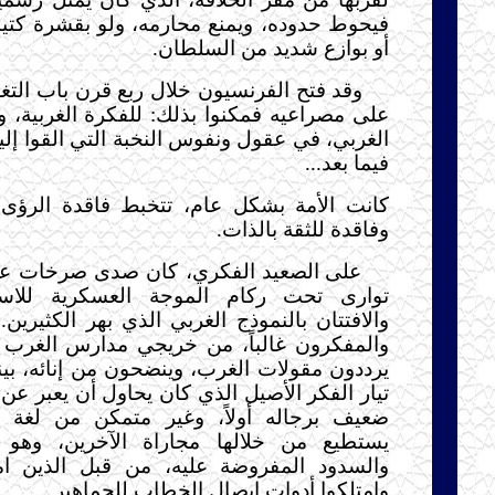
فيحوط حدوده، ويمنع محارمه، ولو بقشرة كتيمة
أو بوازع شديد من السلطان.
وقد فتح الفرنسيون خلال ربع قرن باب الت
على مصراعيه فمكنوا بذلك: للفكرة الغربية، و
الغربي، في عقول ونفوس النخبة التي القوا إليها 
فيما بعد...
كانت الأمة بشكل عام، تتخبط فاقدة الرؤى، 
وفاقدة للثقة بالذات.
على الصعيد الفكري، كان صدى صرخات عص
توارى تحت ركام الموجة العسكرية للاستع
والافتتان بالنموذج الغربي الذي بهر الكثيرين
والمفكرون غالباً، من خريجي مدارس الغرب و
يرددون مقولات الغرب، وينضحون من إنائه، بين
تيار الفكر الأصيل الذي كان يحاول أن يعبر عن 
ضعيف برجاله أولاً، وغير متمكن من لغ
يستطيع من خلالها مجاراة الآخرين، وهو 
والسدود المفروضة عليه، من قبل الذين ام
وامتلكوا أدوات إيصال الخطاب للجماهير...