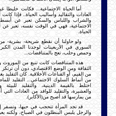
أما الحياة الاجتماعية... فكانت خليطا 
العادات والتقاليد وأساليب الحياة..‍‍ فإذا كانت
والشراب واللباس والسكن تعبر عن أبسط 
الاجتماعية، فهي في الوقت نفسه، تعبر عن أ
الحياة.‍‍‍
ولو حاولنا أن نقطع شريحة- بشرية- من 
السوري في الأربعينات لوجدنا المدن الك
وحمص وحلب، تعج بالمتناقضات...
هذه المتناقضات كانت تنبع من الموروث و
الثقافة ومن الوضع الاقتصادي، دون أن ترتك
من أنماط السلوك الاجتماعي... التقليد للماضي
اختلط بالقيمة الدينية، والتقليد للبيئة و
والعشيرة، والتقليد للوافد من العادات التي
من يمارسها قد أصبح من(الأكابر).
قد تجد المرأة تتحجب في حيها، وتسفر إذ
والرجل يلبس البنطلون في الصباح، ولكنه يعود 