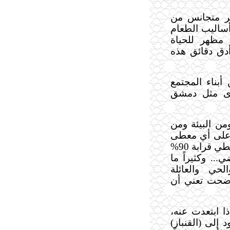
غير متجانس من
 أساليب الطعام
مظهر للحياة
دق دقائق هذه
أبناء المجتمع
برى مثل دمشق
من البيئة ومن
ز على أي معطى
من القيم، أو القناعات الأخلاقية. كان التقليد يغطي قرابة 90%
... وكثيراً ما
الحي والعائلة
 أضحت تعني أن
ا ابتعدت عنه،
إلى (القنباز)