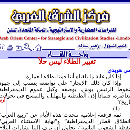
ـ
تغيير الطلاء ليس حلاً
ي هويدي
إذا كان غاية ما بلغناه أننا قمنا بطلاء العمارة
وإذا كان ذلك “الإنجاز” على تواضعه ينسب إلى جهود
غوط الرئيس بوش، بوصفه وكيل عموم الديمقراطية
عاصرة، فلماذا إذن الطنطنة والتهليل، والتمسح في تحولات
أرس
اريخ؟
(1)
ثمة فرقعة إعلامية تتحدث هذه الأيام عن “ربيع العرب”
انطلاق قطار الديمقراطية” و”نهاية الاستثناء العربي”
قظة الشعوب النائمة”، تحاول أن تزف إلينا بشارات انبلاج