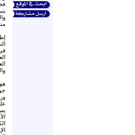
فجر
ينب
وال
منه
إطا
الت
في 
الع
ال
وال
هو 
جو
ورب
عل
يس
ال
ال
ال