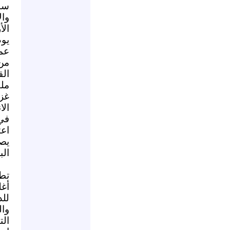
سنو
وا
ال
يوم
عمل
من
ال
ملف
غز
الا
في
اعت
يص
ال
تطو
أغ
للد
وال
الت