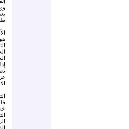
إنه
وو
يع
طبي
الأ
هو 
الت
الح
الم
إذا
نظا
عز
الا
الت
قال
خطو
ال
الر
الف