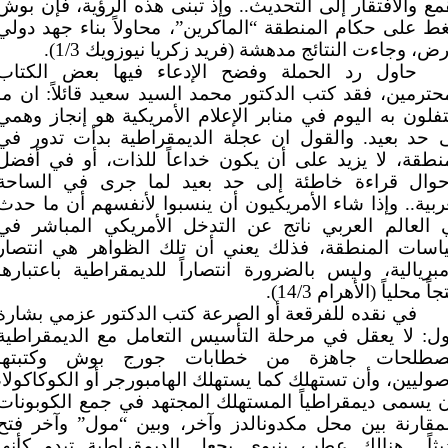
مع والافتقار إلى التحديث.. وإذ تبنى هذه الرؤية، فإن بوش
 على حكام المنطقة “الماكرين”، محاولاً بناء جهد دولي
ض، وجاءت النتائج مدهشة (فريد زكريا نيوزويك 1/3).
حاول رد الحملة وفضح الإدعاء فيها بعض الكتاب
حترمين، فقد كتب الدكتور محمد السيد سعيد قائلاً: ان ما
فلون به اليوم في منابر الإعلام الأمريكية هو إنجاز وهمي
ى حد بعيد. والقول ان عجلة الديمقراطية بدأت تدور في
نطقة، لا يزيد على أن يكون خداعاً للذات، أو في أفضل
أحوال قراءة خاطئة إلى حد بعيد لما جرى في الساحة
ربية.. وإذا شاء الأمريكيون أن ينسبوا لأنفسهم أن ما حدث
 العالم العربي ناتج عن التدخل الأمريكي المباشر في
اسات المنطقة، فذلك يعني أن تلك الظواهر هي انتصار
مبريالية، وليس بالضرورة انتصاراً للديمقراطية باعتبارها
اً محلياً (الأهرام 14/3).
في نقده للفرقعة أو الصرعة كتب الدكتور عزمي بشارة
ل: لا يعقل في مرحلة التأسيس التعامل مع الديمقراطية
صطلحات جاهزة من خطابات جورج بوش وكتبتها
صوليين، وأن تستهلك كما يستهلك الهامبورجر أو الكوكاكولا،
 يسمى ديمقراطياً المستهلك المجتهد في جمع الكوبونات
مقارنة بين محل مكدونالدز وآخر، وبين “مول” وآخر فتح
يثاً.. هنالك عطب بنيوي يجعل الديمقراطية تبدو كأنها