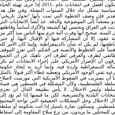
ستكون أفضل في انتخابات عام ،2011 إذا جرى تهيئة الحيا
سياسية بشكل جاد خلال السنوات المقبلة. وفي ظل هذا
تقدير فإن وصف الخطوة التي تمت بأنها “تحول تاريخي”
و مفتقداً إلى الموضوعية والدقة. خذ أيضاً الانتخابات التي
ت في العراق وتحمس لها الشيعة والأكراد أساساً وقاطعها
 السنة. صحيح أنها وفرت آلية حرم منها الناس منذ أكثر من
ثة عقود، إلا أن المشاركة فيها أو الإقبال اليها، أو حتى
طعتها، لم يكن له شأن بالديمقراطية. وإنما كان الأمر كله
فساً على الحظوظ والأنصبة في الحكم، التي تعزز الموقف
طائفي لطرف والعرقي لطرف آخر. ناهيك عن أن الجميع
فون أن الإصرار الأمريكي على إجراء الانتخابات لم تكن
لة الديمقراطية واردة فيه، وإنما أريد به إيجاد حكومة
ية تقنن الوجود الأمريكي وتعطيه غطاء أكثر قبولاً. بالمثل
نا أن نستريب في الضغوط الأمريكية التي مورست لاصلاح
سلطة الفلسطينية، وكأن المشكلة في فلسطين هي فساد
سلطة وليس الاحتلال. لا يأس بطبيعة الحال أن تجرى
نتخابات البلدية والتشريعية، لكن ما قيمتها إذا لم تؤد إلى
ل الاحتلال وحل المشكلات الحقيقية التي تواجه المجتمع
لسطيني. وستكون ضارة بامتياز إذا أتت بحكومة أو سلطة
ي للمحتلين ما يريدون، من نزع سلاح المقاومة إلى اسقاط