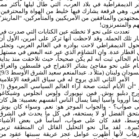
 الديمقراطية في بلاد العرب، التي طال ليلها بأكثر مما
غي. وهي فرقعة يشارك فيها خليط من الهواة والمحترفين،
مجتهدين والمنافقين من الأمريكيين والمتأمركين، “المارينز”
م والمتمرنزون!
تعددت على نحو لا تخطئه عين الكتابات التي صدرت في
ر تلك الحملة. وقد لاحظت أنها تركز على أمرين، الأول أن
حول الديمقراطي لاحت بوادره في العالم العربي، وتجلى
اقطار عدة. وان التشاؤم الذي عبر عنه البعض في مستهل
ام الحالي ثبت أنه لم يكن صحيحاً، حيث تلاحقت منذ بداية
عام على نحو مفاجئ بشائر الانفراج في فلسطين والعراق
سودان ولبنان (مثلاً د. عبدالمنعم سعيد الشرق الأوسط 9/3)
الأمر الثاني الذي يروج له في سياق الفرقعة الإعلامية
“أن الأيام أثبتت صحة آراء العالم السياسي المرموق (!)
رج دبليو بوش. فمن نيويورك ولوس انجلوس وشيكاغو
ما أوروبا وآسيا أيضاً يسأل الناس أنفسهم بعصبية: هل كان
ى صواب؟ - والجواب الموجز هو: نعم. وسواء كان بوش
تحق الفضل أو لا يستحقه، في كل ما يحدث في الشرق
أوسط، فقد كان على صواب، أساساً في بعض الأشياء
كبيرة.. لقد مال نحو التحليل القائل ان المنطقة تربي
إرهاب لأنها أظهرت عوامل عجز عريقة سببتها عقود من