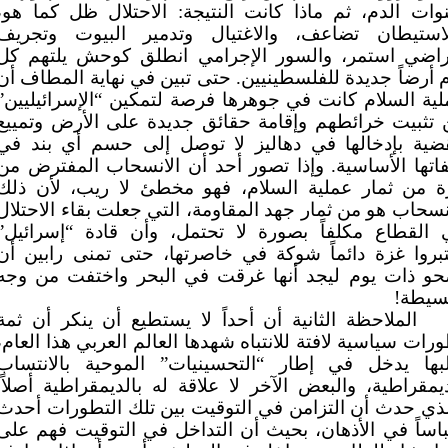
ات الدم، ثم ماذا كانت النتيجة: الاحتلال ظل كما هو،
لاستيطان تضاعف، والاغتيال وتدمير البيوت وتجريف
أراضي استمر، والسور الإجرامي انطلق كوحش يلتهم كل
 أرضاً جديدة للفلسطينيين. حتى تبين في نهاية المطاف أن
ية السلام كانت في جوهرها فرصة لتمكين “الإسرائيليين”
 تثبيت خرائطهم وإقامة حقائق جديدة على الأرض وتمييع
قضية بإدخالها في دهاليز لا توصل إلى حسم أي بند في
اتها الأساسية. وإذا تصور أحد أن الانسحاب المفترض من
ة من ثمار عملية السلام، فهو مخطئ لا ريب، لأن ذلك
نسحاب هو من ثمار جهد المقاومة، التي جعلت بقاء الاحتلال
 القطاع مكلفاً بصورة لا تحتمل، وأن قادة “إسرائيل”
بروا غزة دائماً شوكة في خاصرتها، حتى تمنى رابين أن
حو ذات يوم ليجد أنها غرقت في البحر واختفت من وجه
بسيطة!
الملاحظة الثانية أن أحداً لا يستطيع أن ينكر أن ثمة
رات سياسية لافتة للانتباه شهدها العالم العربي هذا العام،
لبها يدخل في إطار “التحسينيات” الموحية بالانتساب
يمقراطية، والبعض الآخر لا علاقة له بالديمقراطية أصلاً.
ذي حدث أن التزامن في التوقيت بين تلك التطورات أحدث
باساً في الأذهان، بحيث أن التداخل في التوقيت فهم على