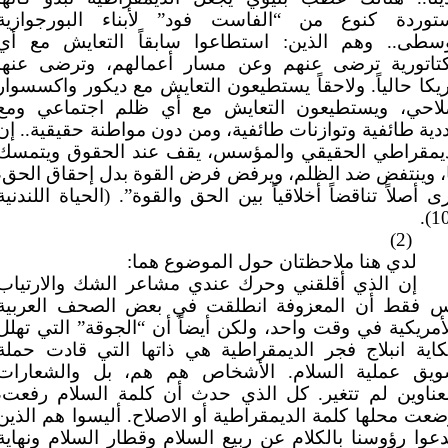
توردة كنوع من “الفاست فود” لأبناء البورجوازية
وسطى.. وهم الذين: استطاعوا سابقاً التعايش مع أي
كتاتورية ترضى عنهم وعن مسار أعمالهم، وترضى عنها
يكا حالياً. ولاحقاً يستطيعون التعايش مع ديكور واكسسوار
لاحي، ويستطيعون التعايش مع أي ظلم اجتماعي ومع
دية طائفية وتوازنات طائفية، ومن دون مواطنة حقيقية.. إن
ديمقراطي الحقيقي والمؤسس، يقف عند الحقوق ويتمسك
، وينتفض ضد الظلم، ويرفض فرض القوة بدل إحقاق الحق،
ى أصلاً تناقضاً أخلاقياً بين الحق والقوة”. (الحياة اللندنية
10
(2)
لدي هنا ملاحظتان حول الموضوع هما:
إن الذي أقلقني وحرك عندي مشاعر الشك والارتياب
س فقط أن المعزوفة انطلقت في بعض الصحف العربية
أمريكية في وقت واحد، ولكن أيضاً أن “الجوقة” التي تهلل
اية انبلاج فجر الديمقراطية هي ذاتها التي قادت حملة
ويق عملية السلام. الأشخاص هم هم، بل والشعارات
لعناوين لم تتغير. كل الذي حدث أن كلمة السلام رفعت،
عت محلها كلمة الديمقراطية أو الاصلاح. أليسوا هم الذين
وا رؤوسنا بالكلام عن ربيع السلام وقطار السلام ونهاية