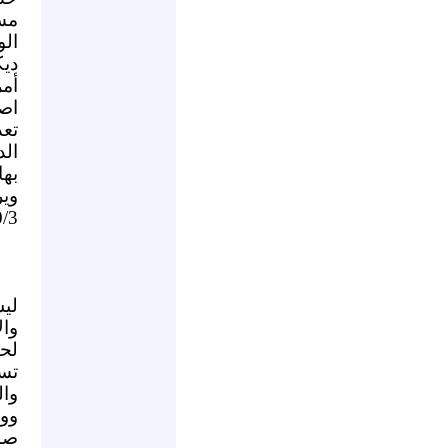
مس
ال
دي
أمر
اص
تعد
ال
بها
وير
/3).
لي
وال
لحك
تس
وا
ووض
صدع