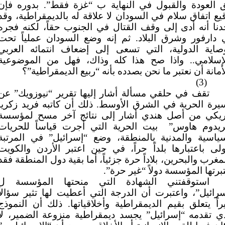
 العودة والقبول في النهاية ب “غزة فقط”. بدوره فإن
يع اتفاق سلام في السودان لا علاقة له بالديمقراطية، وقد
نا أنه أدى إلى وقف القتال في الجنوب حقاً، لكنه فجره
 دارفور وشرق البلاد. ثم إنه وضع السودان عملياً تحت
وصاية الدولية، التي تسعى إلى إضعاف انتمائه العربي
لإسلامي.. واذا صح هذا كله وذاك، فهل من الموضوعية
أمانة أن نعتبر ما نحن بصدده بأنه “ربيع الديمقراطية”؟
(3)
تقف في حلقي مسألة أشار إليها تقرير “نيوزويك” عن
رة الحرية في الشرق الأوسط. ذلك أن كاتبه فريد زكريا
ريكي من أصل هندي أشار إلى نتائج آخر مسح لمؤسسة
ريدوم هاوس” بيت الحرية التي أجرت قياساً للحريات
سياسية والمدنية بالمنطقة، وضع “إسرائيل” في المرتبة
ولى باعتبارها بلداً حراً، في حين اعتبر الأردن والكويت
مغرب والبحرين، بلاداً حرة جزئياً، أما بقية دول المنطقة فقد
برتها المؤسسة دولاً “غير حرة”.
استوقفتني الشهادة التي منحتها المؤسسة ل
رائيل”، واعتبرت أن الدرجة التي أعطيت لها تثير سؤالاً
راً يتعلق بقيم الديمقراطية وأخلاقياتها. ذلك أن النموذج
ي تقدمه “إسرائيل” يجسد ديمقراطية منزوعة الضمير، لا