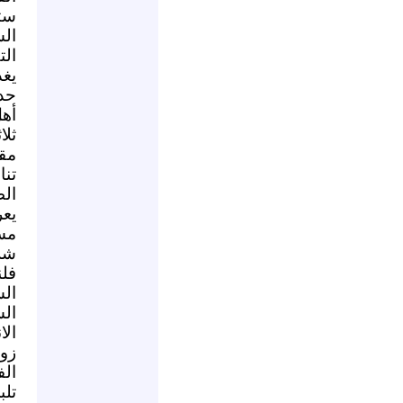
ال
ال
يغد
حدث
أهل
ثلا
مقا
تنا
ال
يعر
مسأ
شرع
فل
ال
ال
الا
زوا
الف
تلب