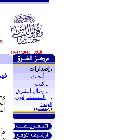
الثلاثاء 19/04/2005
إصدارات
فهم
ـ
أبحاث
ـ
كتب
ـ
رجال الشرق
وض
المستشرقون
الم
الجدد
جســور
الت
و”
و”ي