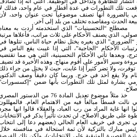
 انتشار للظاهرة وتداخل في الوظيفة. أعني أنه إذا تصادف
قعت تلك التطورات في عدة أقطار في عام واحد، فذلك لا
ني بالضرورة أنها تصنف موضوعياً تحت عنوان واحد، لأن
عة الحدث ومقاصده تختلف من بلد إلى آخر.
مصطلح “التحسينيات” الذي استخدمته أردت به معناه
صولي، الذي يصنف الأحكام على ثلاث مراتب، فأعلاها مرتبة
“الضروري” الذي بغيره يختل نظام حياة الناس، تتلوها في
رتيبات الأحكام “الحاجية”، التي إذا غيبت يقع الناس في
رج، وبعدها تأتي الأحكام التحسينية، التي هي مما تقتضيه
روءة وسير الأمور على أقوم منهاج. وهذه الأخيرة قد تضيف
 توفرت، ولا تضر كثيراً إذا غابت، حيث لا يختل من جراء ذلك
م ولا يقع أحد في حرج. وربما كان دقيقاً وصف الدكتور
مي بشارة لمثل تلك التطورات بأنها ضمن “إكسسورات”
صلاح.
خذ مثلاً موضوع تعديل المادة 76 من الدستور المصر
ي نالت قسطاً مبالغاً فيه من الاهتمام العام. فالمهللون
وا انها غاية المراد من رب العباد، والعقلاء قالوا انها مجرد
ة على طريق الاصلاح، لن تحدث تأثيراً يذكر في الانتخابات
تي تجرى في خريف العام الحالي (بعضهم دعا إلى انتخاب
ئيس مبارك بالتزكية لأن ثمة استحالة في منافسته خلال
ترة القصيرة المتبقية على الانتخابات)، ولكن تلك الفرصة