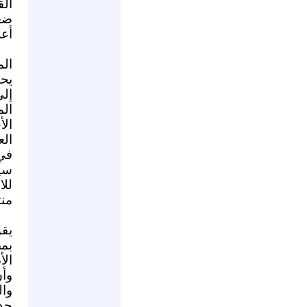
الق
ضغط
أعر
الم
يحت
إل
الم
ال
الع
في
سي
للا
منتج
يقو
بم
الأ
وأن
وال
حد