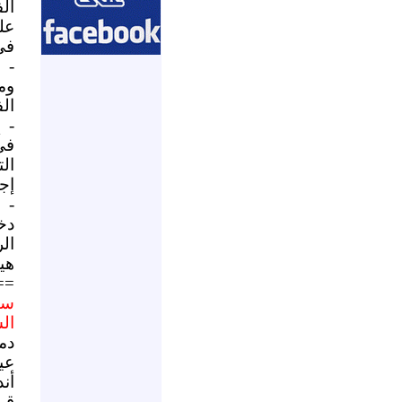
ال
عل
في
- 
وم
ال
- 
في
ال
إج
- 
دخي
الر
هي
==
سو
ال
دم
عي
أن
قو