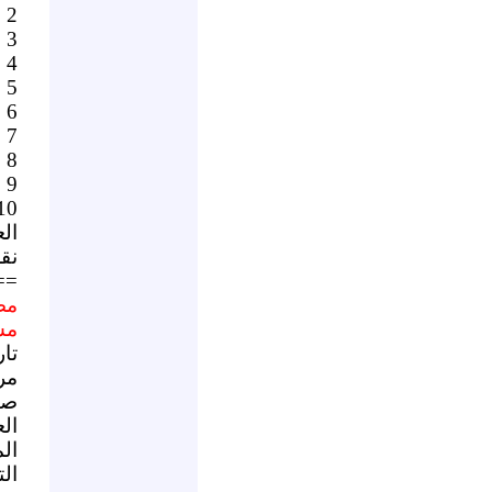
2 عامر الحجة
3 اياد فرحات
4 انس بهاء البرعي
5 احمد السهلي
6 ضياء محمد
7 محمد حسين محمود
8 جمال مصطفى عطا
9 هاني الخرما
10 عفيف مصط
ال
نق
==
مص
مس
مرا
صو
ال
ال
ال