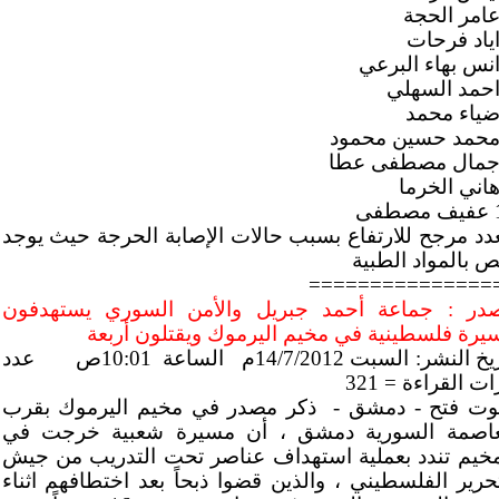
فى
عدد مرجح للارتفاع بسبب حالات الإصابة الحرجة حيث يوجد
ص بالمواد الطبية
===============
در : جماعة أحمد جبريل والأمن السوري يستهدفون
يرة فلسطينية في مخيم اليرموك ويقتلون أربعة
تاريخ النشر: السبت 14/7/2012م الساعة 10:01ص عدد
ت القراءة = 321
ت فتح - دمشق - ذكر مصدر في مخيم اليرموك بقرب
عاصمة السورية دمشق ، أن مسيرة شعبية خرجت في
مخيم تندد بعملية استهداف عناصر تحت التدريب من جيش
تحرير الفلسطيني ، والذين قضوا ذبحاً بعد اختطافهم اثناء