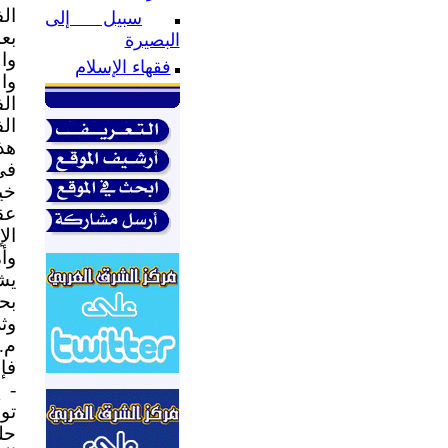
ال
سبيل إلى
بع
البصيرة
وا
فقهاء الإسلام
وا
ال
ال
هذ
خي
عق
ال
وأ
يش
بح
وث
م.
فإ
- 
تو
حل