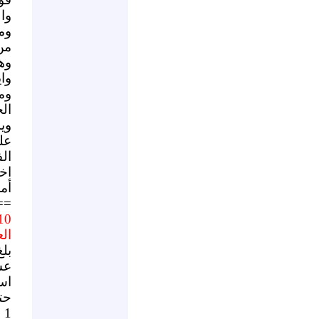
وا
وم
وه
وا
وم
ال
ال
اخ
أم
==
ال
بل
عش
اس
حت
1 اياس فرحات