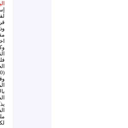
ال
إسل
لق
قر
وذ
اخ
وك
ال
فل
ال
(20عام) ويزن ناصر الخضرا (15 عام).
وق
ال
با
ال
يذ
ال
مل
لك