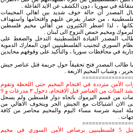
متقاتلة في سوريا ، دون الكشف عن الايد الفاعلة .
ال المصدر أن حالة خوف شديد بين اهالي المخيمات
فلسطينية ، من حصار يفرض عليهم واقتحامها واستهداف
انها ، لذا اضطر الكثيرون من أهالي مخيم فلسطين
ليرموك ومخيم حمص النزوح الى لبنان .
الب المصدر القيادة الفلسطينية التدخل والضغط على
نظام السوري لتجنيب الفلسطينيين اتون المعارك الدموية
جارية في محافظات سوريا ، والتأكيد على وقوفهم محايدين
ا طالب المصدر فتح تحقيقاً حول جريمة قتل عناصر جيش
حرير ، وشباب المخيم الاربعة .
===============
ات الأمن مترددة في اقتحام المخيم حتى اللحظة وتقوم
د المئات من العناصر قبل الاقتحام، دخول ٣ مدرعات و 9
صات من قسم اليرموك باتجاه دوار فلسطين ولم يسجل
ى الان اشتباكات مع الجيش الحر ويتخوف الاهالي من
لة امنية شرسة مساء اليوم والمخيم محاصر من كافة
جهات .
===============
مقتل 5 فلسطينيين برصاص الأمن السوري في مخيم