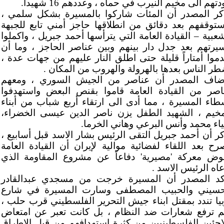
تهم الى مخيم النيرب في حماه ، وعددهم 16 شهيداً.
كر المصدر أن المئات شاركوا بالمسيرة بشكل سلمي ،
ستوقفهم بعد دقائق من انطلاقها حاجز أمني تابع للجبهة
شعبية – القيادة العامة التي يترأسها أحمد جبريل ، واكملوا
يرتهم بعد جدل دار بينهم وبين عناصر الحاجز ، وما أن
دموا أمتاراً قليلة حتى اطلق النار عليهم من جهات عدة ،
طر الناس بعدها بالهرولة والهروب من المكان .
ضاف المصدر أن عناصر من الجيش السوري ، ومعهم
اصر من القيادة العامة قاموا بقنص البعض واستهدفوا
طاء المسيرة ، مما أدى الى ارتقاء أربع شباب من أبناء
مخيم ، الشهيد الطفل يزن ناصر الدين عيسى الخضراء،
اء محمد وأنس البرعي وهاني الخرما.
كر أن أحمد جبريل التقى الرئيس بشار الاسد قبل أسابيع ،
رح بعد اللقاء لفضائية موالية لإيران أن القيادة العامة
وض معركة 'مصيرية' دفاعاً عن مشروع المقاومة الذي
عاه الرئيس الاسد .
كد المصدر أن المسيرة خرجت من مسجدي عبدالقادر
حسيني والحبيب المصطفى وسارت المسيرة في شارع
بيا تندد بمقتل ابناء جيش التحرير الفلسطيني قرب حلب ،
م ترفع شعارات ضد النظام ، بل كانت تعبر عن امتعاض
لاجئين الفلسطينيين من كثرة استهدافهم من قبل الاطراق