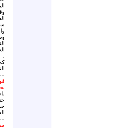
ال
وق
ال
سك
وا
وط
ال
ال
.
كم
الت
==
قو
بحش
با
حت
حم
ال
==