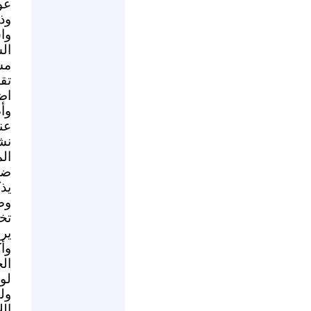
عود
وذ
وا
ال
مس
تق
اض
وأ
عن
نش
ال
ضي
يذ
وص
تخ
ير
وأ
ال
لو
ول
ال