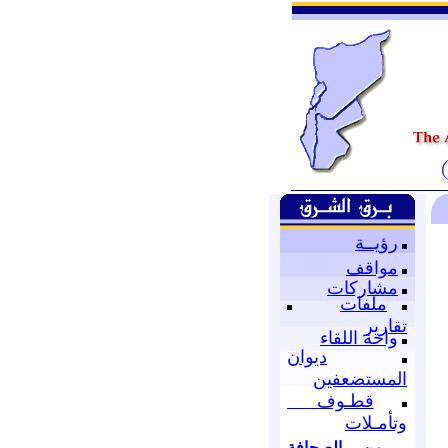
رؤيــة
مواقف
مشاركات
ملفات
تقارير
واحة اللقاء
ديوان
المستضعفين
قطـوف
وتأمـلات
من الصحافة