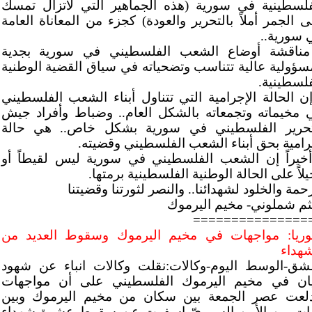
فلسطينية في سورية (هذه الجماهير التي لاتزال تمسك
ى الجمر أملاً بالتحرير والعودة) كجزء من المعاناة العامة
 سورية..
مناقشة أوضاع الشعب الفلسطيني في سورية بجدية
سؤولية عالية تتناسب وتضحياته في سياق القضية الوطنية
فلسطينية.
إن الحالة الإجرامية التي تتناول أبناء الشعب الفلسطيني
 مخيماته وتجمعاته بالشكل العام.. وضباط وأفراد جيش
تحرير الفلسطيني في سورية بشكل خاص.. هي حالة
رامية بحق أبناء الشعب الفلسطيني وقضيته.
أخيراً إن الشعب الفلسطيني في سورية ليس لقيطاً أو
لاً على الحالة الوطنية الفلسطينية برمتها.
حمة والخلود لشهدائنا.. والنصر لثورتنا وقضيتنا
ثم شملوني- مخيم اليرموك
===============
ريا: مواجهات في مخيم اليرموك وسقوط العديد من
شهداء
شق-الوسط اليوم-وكالات:نقلت وكالات انباء عن شهود
ان في مخيم اليرموك الفلسطيني على أن مواجهات
دلعت عصر الجمعة بين سكان من مخيم اليرموك وبين
ات من الأمن السوريّ اسفرت عن سقوط عشرة شهداء