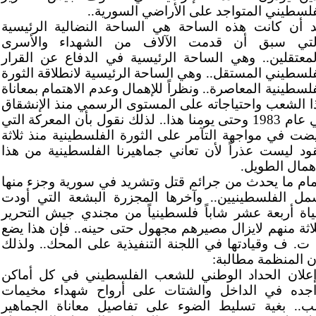
فلسطيني المتواجد على الأراضي السورية..
د أن كانت هذه الساحة هي الساحة النضالية الرئيسية
لتي سبق أن قدمت الآلاف من الشهداء والأسرى
لمعتقلين.. وهي الساحة الرئيسية في الدفاع عن القرار
فلسطيني المستقل.. وهي الساحة الرئيسية لانطلاقة الثورة
فلسطينية المعاصرة.. ونظراً للإهمال وعدم الاهتمام بمعاناة
ا الشعب واحتياجاته على المستوى الرسمي منذ الإنشقاق
في عام 1983 وحتى يومنا هذا.. لذلك نقول بأن المعركة التي
ضت في مواجهة التآمر على الثورة الفلسطينية منذ ثلاثة
ود ليست عذراً لأن تعاني جماهيرنا الفلسطينية من هذا
إهمال الطويل.
مام ما يحدث من جرائم قتل وتشريد في سورية وجزء منها
مل الفلسطينيين.. وآخرها المجزرة البشعة التي أودت
ياة أربعة عشر شاباً فلسطينياً من مجندي جيش التحرير
لاثة منهم لايزال مصيرهم مجهول حتى حينه.. فإن هذا يضع
 ت. ف وقيادتها في اللجنة التنفيذية على المحك.. ولذلك
ن المنظمة مطالبة:
إعلان الحداد الوطني للشعب الفلسطيني في كل أماكن
اجده في الداخل والشتات على أرواح شهداء مخيمات
ب.. بغية تسليط الضوء على تفاصيل معاناة الجماهير