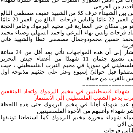
لعديد من الجرحى.
ن بين الشهداء عرف كلا من الشهيد عفيف مصطفى البالغ
من العمر 22 عامًا والياس فرحات البالغ من العمر 20 عامًا
و من سكان حي المغاربة في مخيم اليرموك وعامر الحجة
ياد فرحات وانس بهاء البرعي واحمد السهلي وضياء محمد
حمد حسين محمودوجمال مصطفى عطا والشهيد هاني
خرمة
ويشار إلى أن هذه المواجهات تأتي بعد أقل من 24 ساعة
على تشييع جثمان 11 شهيدًا من أعضاء جيش التحرير
فلسطيني في سوريا في مخيم النيرب الفلسطيني ، حيث
تطفوا قبل حواليّ إسبوع وعثر على جثثهم مذبوحة أول
س بالقرب من حماة.
===============
10 شهداء فلسطينيين في مخيم اليرموك واتحاد المثقفين
عرب يدعو الشعب الفلسطيني إلى الاستنفار
غ عدد شهداء أهلنا في مخيم اليرموك حتى هذه اللحظة
ر شهداء وأغلبهم من الأخوة الفلسطينيين
ماء شهداء مجزرة مخيم اليرموك كما استطعنا توثيقها
ى الان