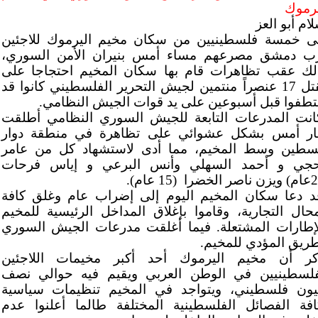
يرموك
ام أبو العز
ى خمسة فلسطينيين من سكان مخيم اليرموك للاجئين
ب دمشق مصرعهم مساء أمس بنيران الأمن السوري،
لك عقب تظاهرات قام بها سكان المخيم احتجاجا على
مقتل 17 عنصراً منتمين لجيش التحرير الفلسطيني كانوا قد
تطفوا قبل أسبوعين على يد قوات الجيش النظامي.
انت المدرعات التابعة للجيش السوري النظامي أطلقت
نار أمس بشكل عشوائي على تظاهرة في منطقة دوار
سطين وسط المخيم، مما أدى لاستشهاد كل من عامر
حجي و أحمد السهلي وأنس البرعي و إياس فرحات
د دعا سكان المخيم اليوم إلى إضراب عام وغلق كافة
محال التجارية، وقاموا بإغلاق المداخل الرئيسية للمخيم
لإطارات المشتعلة. فيما أغلقت مدرعات الجيش السوري
طريق المؤدي للمخيم.
كر أن مخيم اليرموك أحد أكبر مخيمات اللاجئين
فلسطينيين في الوطن العربي ويقيم فيه حوالي نصف
يون فلسطيني، ويتواجد في المخيم تنظيمات سياسية
افة الفصائل الفلسطينية المختلفة طالما أعلنوا عدم