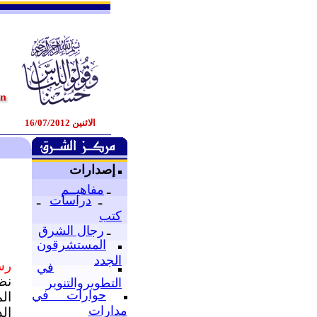
الاثنين 16/07/2012
إصدارات
ـ
مفاهيــم
ـ
دراسات
ـ
كتب
ـ
رجال الشرق
المستشرقون
الجدد
رس
في
نظ
التطويروالتنوير
حوارات في
ال
مدارات
ال