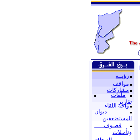
رؤيــة
مواقف
مشاركات
ملفات
تقارير
واحة اللقاء
ديوان
المستضعفين
قطـوف
وتأمـلات
من الصحافة