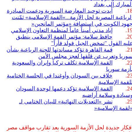
لمبارك إلى بغداد
18
أيدت توحيد المعارضة السورية ودعمت المبادرة
لرباعية المصرية لحل الأزمة...
«
القمة الإسلامية» ثمّنت
هود الكويت في استضافة «مؤتمر المانحين
»
19
إياد مدني أميناً عاماً لمنظمة التعاون الإسلامي
20
حافظ سلامة: مؤتمر القمة الإسلامى ينطبق
ليه القول "تمخض الجبل فولد فأراً
"
21
قمة القاهرة تؤكد مساندتها للجنة الرباعية بشأن
وريا وتعرب عن قلقها لعجز مجلس الأمن
22
القمة الإسلامية تكلف تركيا وإيران والسعودية
أزمة سوريا
23
خلاف بين السودان وأوغندا في الجلسة الختامية
لقمة الإسلامية
24
القمة الاسلامية تؤكد دعمها لوحدة السودان
سيادة وسلامة أراضيه
25
نشر «التعديلات النهائية» للبيان الختامى لـ
لقمة الإسلامية
»
فكار جديدة لحل الأزمة السورية بعد تقارب مواقف مصر