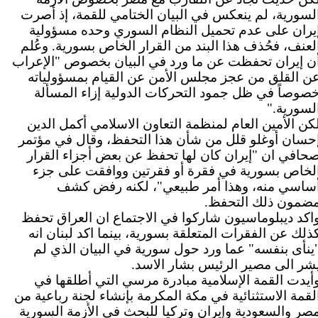
لسورية، لم ينعكس في البيان الختامي للقمة، إذ أصرت
يران على عدم تحميل النظام السوري وحده مسؤولية
لعنف، فحُذف هذا البند من القرار الخاص بسورية. وعُلم
ن إيران تحفظت عن ما ورد في البيان بخصوص "الإعراب
ن القلق من عجز مجلس الأمن عن القيام بمسؤولياته
صوصاً في ظل جمود التحركات الدولية إزاء المسألة
لسورية
".
كن الأمين العام لمنظمة التعاون الاسلامي أكمل الدين
حسان أوغلو قلل من شأن هذا التحفظ، وقال في مؤتمر
حافي ان "إيران كان لها تحفظ عن بعض أجزاء القرار
لخاص بسورية في فقرة أو فقرتين ووافقت على جزء
ساسي منه، وهذا أمر طبيعي"، لكنه رفض كشف
ضمون ذلك التحفظ
.
اكد ديبلوماسيون شاركوا في الاجتماع ان العراق تحفظ
ذلك عن الفقرات المتعلقة بسورية، بينما اكد لبنان انه
ينأى بنفسه" عما ورد حول سورية في البيان الذي لم
شر الى مصير الرئيس بشار الاسد
.
أيدت القمة الإسلامية مبادرة مرسي التي أطلقها في
لقمة الاستثنائية في مكة المكرمة بإنشاء لجنة رباعية من
صر والسعودية وإيران وتركيا للبحث في الأزمة السورية