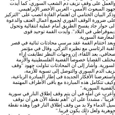
العمل على وقف نزيف دم الشعب السوري، كما أيدت
هود المبعوث الأممي - العربي الأخضر الإبراهيمي
.
ذكر البيان الختامي أن اهتمام القادة انصب على "التركيز
لى ضرورة الوقف الفوري لجميع أعمال العنف والدعوة
لى حوار جاد يفسح الطريق أمام عملية انتقالية وتحول
يموقراطي في البلاد". وأيدت القمة توحيد قوى
لمعارضة السورية
.
بعد اختتام القمة عقد مرسي محادثات ثنائية في قصر
لقبة الرئاسي مع نظيره التركي. وقال في مؤتمر
حافي، بعد اللقاء، إن وجهات النظر تطابقت إزاء
ختلف القضايا خصوصاً القضية الفلسطينية والأزمة
لسورية. وأشار إلى أن المحادثات تناولت جهود "وقف
زيف الدم السوري والتوصل إلى تسوية للأزمة،
استعرضنا الأفكار الجديدة فى إطار المبادرة الرباعية،
كيف تتكامل هذه المباردة مع باقى الأطراف المهتمة
القضية السورية
".
أعرب عن أمله في أن يتم وقف إطلاق النار في سورية
قريباً"، مشدداً على ان "أهم نقطة الآن هي أن نوقف
يل الدماء ولا بد من وقف إطلاق النار فوراً وهذه نقطة
وهرية ولعل ذلك يكون قريبا
".