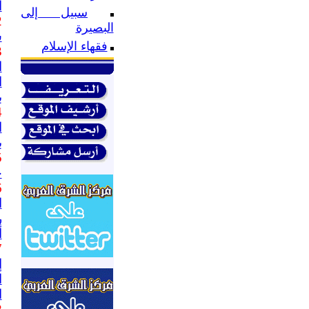
ا
سبيل إلى
.
البصيرة
س
فقهاء الإسلام
.
ا
ا
ب
.
ا
ب
.
ح
.
ا
ر
أ
.
إ
ا
ا