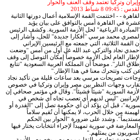
إيران وتركيا تعتمد وقف العنف والحوار
لقدس : 09:45 8 شباط 2013
لقاهرة - - اختتمت القمة الإسلامية أعمال دورتها الثانية
شرة في القاهرة أمس بالتوافق على بيان يؤيد
المبادرة الرباعية" لحل الأزمة السورية. وكشف الرئيس
لمصري محمد مرسي "أفكارا جديدة" للحل، وأشار إلى
ن القمة الثلاثية، التي جمعته مع الرئيسين الإيراني
حمدي نجاد والتركي عبد الله غل أول من أمس "وضعت
لإطار العام لحل الأزمة خصوصاً إمكان التوصل إلى وقف
طلاق النار". موضحاً أن المملكة العربية السعودية "تتابع
ن كثب وتتحرك معنا في هذا الإطار
".
جاءت تصريحات مرسي بعد ساعات قليلة من تأكيد نجاد
قارب وجهات النظر بين مصر وإيران وتركيا في خصوص
لأزمة السورية "شيئاً فشيئاً". وقال في مؤتمر صحافي إن
لإيرانيين "ليس لديهم أي تعصب تجاه أي شخص في
ورية"، قبل أن يؤكد أن أي حكومة تصل إلى "القدرة أو
لهيمنة من خلال الحرب، لا يمكنها أن تُقيم سلاماً
ستديماً". وشدد على ضرورة "الحوار بين الحكم
المعارضة في سورية تمهيداً لإجراء انتخابات يختار فيها
لسوريون من يمثلهم
".
كن حديث نجاد عن التقارب مع مصر بخصوص الأزمة