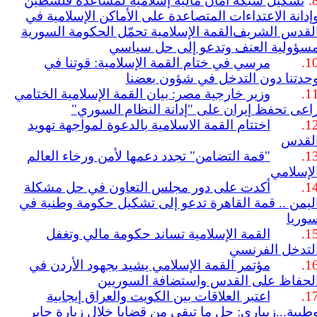
8
تشكيل شبكة أمان مالية إسلامية لمساعدة فلسطين
إدانة الاعتداءات المتصاعدة على الأماكن الإسلامية في
لقدس الشريف
القمة الإسلامية تحمّل الحكومة السورية
سؤولية العنف وتدعو إلى حل سياسي
10
مرسي في ختام القمة الإسلامية: قوتنا في
حدتنا دون التدخل في شؤون بعضنا
11
وزير خارجية مصر: بيان القمة الإسلامية الختامي
اعى تحفظ إيران على "إدانة النظام السوري
"
12
اختتام القمة الاسلامية بالدعوة لمواجهة تهويد
لقدس
13
"
قمة التضامن" تجدد دعمها لأمن ورخاء العالم
لإسلامي
14
أكدت على دور مجلس التعاون في حل مشكلة
ليمن .. قمة القاهرة تدعو إلى تشكيل حكومة وطنية في
وريا
15
القمة الإسلامية تساند حكومة مالي وتغفل
لتدخل الفرنسي
16
مؤتمر القمة الإسلامي يشيد بجهود الأردن في
لحفاظ على القدس واستضافة السوريين
17
اعتبر العلاقات بين الكويت والعراق إيجابية
طيبة...زيباري: حل ما تبقى من قضايا خلال زيارة جابر