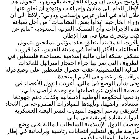
أوضح مرسي أن وزراء الخارجية يقومون بـ "تحويل هذا
لإطار العام إلى مبادئ وإجراءات ونتوقع أن يُعلن عنها
لال أيام في اطار عربي وإسلامي ودولي"، لافتاً إلى أن
زراء الخارجية "بدأوا بعض النشاطات" من أجل صياغة
ذه الاجراءات وأن المملكة العربية السعودية "تتابع عن
ثب وتتحرك معنا في هذا الإطار
".
أقرت القمة بنداً يتعلق بعقد مؤتمر للمانحين لتمويل
لقطاعات الأكثر إلحاحاً في مدينة القدس، كما قررت
شكيل شبكة أمان مالية إسلامية لمساعدة فلسطين في
لظروف التي تمر بها جراء احتجاز إسرائيل للعائدات
لمالية الفلسطينية عقب حصول فلسطين على وضع دولة
راقب غير عضو في الأمم المتحدة
.
في شأن الوضع فى مالي، أعربت الدول الأعضاء في
نظمة التعاون عن تضامنها مع وحدة أراضي مالي،
دعمها للحكومة الوطنية الانتقالية وكذلك دعم جهودها
ستعادة أراضيها، وتأييدها للمبادرات المطروحة من الاتحاد
لافريقي ودعم الجهود المبذولة لنشر البعثة العسكرية
لدولية بقيادة إفريقية في مالي
.
حضت الدول الإسلامية السلطات المالية على وضع
ارطة طريق لتنظيم انتخابات رئاسية وبرلمانية في إطار
هج شامل لمعالجة الأزمة
.