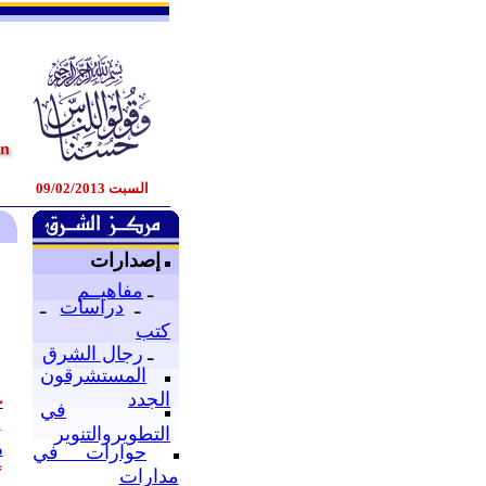
السبت 09/02/2013
إصدارات
ـ
مفاهيــم
ـ
دراسات
ـ
كتب
ـ
رجال الشرق
المستشرقون
ع
الجدد
في
.
التطويروالتنوير
م
حوارات في
*
مدارات