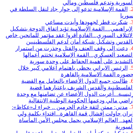
لسورية وتدعم فلسطين ومالي
2
القمة الإسلامية تدعو إلى حوار جاد لنقل السلطة في
وريا
3
شكرت قطر لجهودها وأيدت مساعي
لإبراهيمي....القمة الإسلامية تؤيد اتفاق الدوحة بتشكيل
لائتلاف السوري...القادة أقروا عقد مؤتمر للمانحين خاص
القدس وتشكيل شبكة أمان لدعم الفلسطينيين
4
دعت إلى وقف العنف والقتل وحذرت من استمرار
لتصعيد العسكري...القمة الإسلامية تختتم أعمالها
التشديد على أهمية الحفاظ على وحدة سورية
5
الرئيس الايراني يحظى باهتمام اعلامي كبير خلال
ضوره القمة الاسلامية بالقاهرة
6
طالبت جميع الدول الأعضاء بالتعامل مع القضية
لفلسطينية والقدس الشريف باعتبارهما قضية
ئيسية...أعربت الدول الأعضاء عن تضامنها مع وحدة
راضي مالي ودعمها الحكومة الوطنية الانتقالية
7
مدني: ممتن لثقة خادم الحرمين .. خبراء لـ«عكاظ»:
يران حاولت إفشال قمة القاهرة...اقتداء بكلمة ولي
لعهد.. العالم الإسلامي يحمل مجلس الأمن المأساة
لسورية