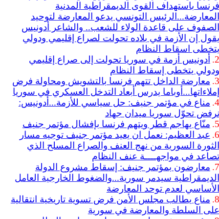
رنسا باستهداف القوى الديمقراطية المدنية
لمعارضة...الرئيس التونسي يدعو المعارضة لتوحيد
لصفوف على قاعدة الولاء للشعب.. والشاعر أدونيس
قول إن الأزمة في بلاده تحولت لصراع إقليمي ودولي
تخطى اسقاط النظام
2
أدونيس أزمة في سوريا تحولت إلى صراع إقليمي
دولي يتخطى إسقاط النظام
3
معارضة الداخل تتهم فرنسا بالتشويش ومحاولة فرض
ملاءاتها...أوباما يدرس أبعاد التدخل العسكري في سوريا
4
مناع في مؤتمر جنيف: حل سياسي للأزمة...أدونيس:
رفض تحوّل سوريا ميدان جهاد
5
منّاع يهاجم قطر ويتهم فرنسا بإفشال مؤتمر جنيف
6
عبد العظيم: نعمل ان يعيد مؤتمر جنيف توجيه مسار
لثورة السورية من نهج العنف والصراع المسلح الذي
صاعد في مواجهــــة عنف النظام
7
معارضون بمؤتمر جنيف: إسقاط مشروع الدولة
لديمقراطية سيدمر سورية...والضغوط الخارجية العامل
لأساسي لعدم توحد المعارضة
8
مناع يطالب مجلس الأمن فرض تسوية تاريخية انتقالية
لى السلطة والمعارضة في سورية