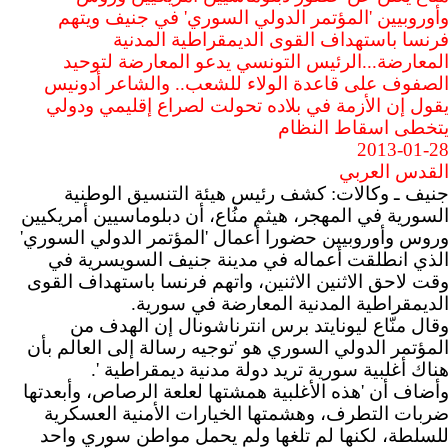
أوروبيين 'المؤتمر الدولي السوري' في جنيف ويتهم
رنسا باستهداف القوى الديمقراطية المدنية
لمعارضة...الرئيس التونسي يدعو المعارضة لتوحيد
لصفوف على قاعدة الولاء للشعب.. والشاعر أدونيس
قول إن الأزمة في بلاده تحولت لصراع إقليمي ودولي
تخطى اسقاط النظام
2013-01-2
لقدس العربي
نيف ـ وكالات: كشف رئيس هيئة التنسيق الوطنية
لسورية في المهجر، هيثم منُاع، أن دبلوماسيين أمريكيين
روس وأوروبيين حضورا أعمال 'المؤتمر الدولي السوري'
لذي انطلقت أعماله في مدينة جنيف السويسرية في
قت لاحق الاثنين الاثنين، واتهم فرنسا باستهداف القوى
لديمقراطية المدنية المعارضة في سورية.
قال منّاع ليونايتد برس انترناشونال إن الهدف من
لمؤتمر الدولي السوري هو 'توجيه رسالة إلى العالم بأن
ناك أغلبية سورية تريد دولة مدنية ديمقراطية '.
أضاف أن 'هذه الأغلبية همشتها لعلعة الرصاص، وأبعدتها
ربات التطرف، وهشمتها الخيارات الأمنية العسكرية
لسلطة، لكنها لم تلغها ولم يحمل مواطن سوري واحد