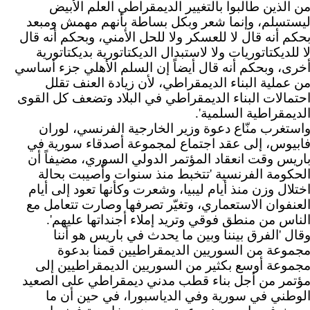
ن الذين طالبوا بالتغيير الديمقراطي العلم الأبيض
يستسلم، وإنما شعر وبكل بساطة بأنهم مهمش ومبعد
حكم أنه قال لا للعسكر ولا للحل الأمني، وبحكم أنه قال
ا للديكتاتوريات ولا لاستبدال الديكتاتورية بديكتاتورية
خرى، وبحكم أنه قال أيضاً إن السلم الأهلي جزء أساسي
ن عملية البناء الديمقراطي، لأن زيادة العنف تقلل
حتمالات البناء الديمقراطي في البلاد وتضعف كل القوى
لديمقراطية السلمية'.
استغرب منّاع دعوة وزير الخارجية الفرنسي، لوران
ابيوس، إلى عقد اجتماع لمجموعة أصدقاء سورية في
اريس وقت انعقاد المؤتمر الدولي السوري، مضيفاً أن
لحكومة الفرنسية 'تتخبط منذ سنوات وأُصيبت بحالة
ختلال وزن منذ أيام ليبيا، وشعرت وكأنها تعود إلى أيام
لعنفوان الاستعماري، وتغيّر تصرفها وصارت تتعامل مع
لناس من منطق فوقي وتريد إملاء أجنداتها عليهم'.
قال 'الفرق بيننا وبين ما يحدث في باريس هو أننا
جموعة من السوريين الديمقراطيين قمنا بدعوة
جموعة أوسع بكثير من السوريين الديمقراطيين إلى
ؤتمر من أجل بناء قطب مدني ديمقراطي على الصعيد
لوطني في سورية وفي الدياسبورا، في حين أن ما