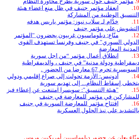
9
مؤتمر جنيف حول سورية يطرح محاورة النظام
10
انعقاد مؤتمر جنيف في ظل منع اعضاء هيئة
لتنسيق الوطنية من المشاركة
11
خدّام لـ سلاب نيوز: مؤتمر باريس هدفه
لتشويش على مؤتمر جنيف
12
منّاع: دبلوماسيون غربيون يحضرون "المؤتمر
لدولي السوري" في جنيف وفرنسا تستهدف القوى
لمدنية المعارضة
13
انطلاق أعمال مؤتمر “من اجل سورية
يمقراطية ودولة مدنية” في جنيف ، والديمقراطية
لسويسرية تحرم 67 معارضا من الحضور .
14
أدونيس: الأزمة تحولت إلى صراع إقليمي ودولي
تخطى إسقاط النظام... إلى تهديم سورية
15
"هيئة التنسيق": سويسرا امتنعت عن إعطاء فيز
لمشاركين في مؤتمر للمعارضة في جنيف
16
افتتاح مؤتمر للمعارضة السورية في جنيف
التشديد على نبذ الحلول العسكرية
نّاع يعلن عن حضور دبلوماسيين أمريكيين وروس