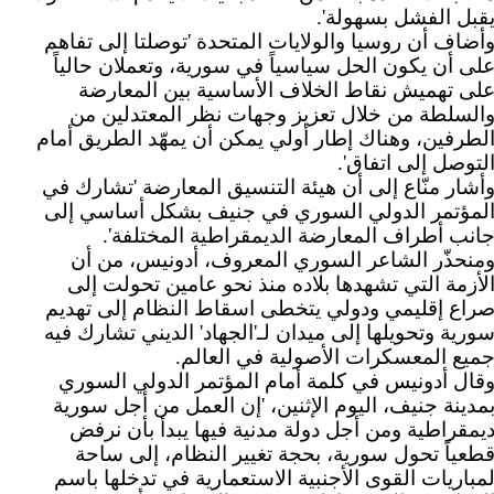
قبل الفشل بسهولة'.
أضاف أن روسيا والولايات المتحدة 'توصلتا إلى تفاهم
لى أن يكون الحل سياسياً في سورية، وتعملان حالياً
لى تهميش نقاط الخلاف الأساسية بين المعارضة
السلطة من خلال تعزيز وجهات نظر المعتدلين من
لطرفين، وهناك إطار أولي يمكن أن يمهّد الطريق أمام
لتوصل إلى اتفاق'.
أشار منّاع إلى أن هيئة التنسيق المعارضة 'تشارك في
لمؤتمر الدولي السوري في جنيف بشكل أساسي إلى
انب أطراف المعارضة الديمقراطية المختلفة'.
منحذّر الشاعر السوري المعروف، أدونيس، من أن
لأزمة التي تشهدها بلاده منذ نحو عامين تحولت إلى
راع إقليمي ودولي يتخطى اسقاط النظام إلى تهديم
ورية وتحويلها إلى ميدان لـ'الجهاد' الديني تشارك فيه
ميع المعسكرات الأصولية في العالم.
قال أدونيس في كلمة أمام المؤتمر الدولي السوري
مدينة جنيف، اليوم الإثنين، 'إن العمل من أجل سورية
يمقراطية ومن أجل دولة مدنية فيها يبدأ بأن نرفض
طعياً تحول سورية، بحجة تغيير النظام، إلى ساحة
مباريات القوى الأجنبية الاستعمارية في تدخلها باسم