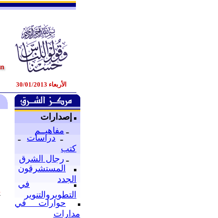
الأربعاء 30/01/2013
إصدارات
ـ
مفاهيــم
ـ
دراسات
ـ
كتب
ـ
رجال الشرق
المستشرقون
الجدد
في
ع
التطويروالتنوير
.
حوارات في
و
مدارات