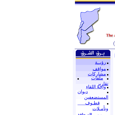
رؤيــة
مواقف
مشاركات
ملفات
تقارير
واحة اللقاء
ديوان
المستضعفين
قطـوف
وتأمـلات
من الصحافة