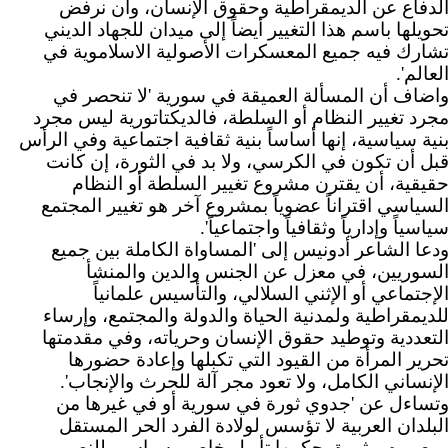
لدفاع عن الديمقراطية وحقوق الإنسان، وأن نرفض
حويلها باسم هذا التغيير أيضاً إلى ميدان للجهاد الديني
شارك فيه جميع المعسكرات الأصولية الاسلاموية في
لعالم'.
اضاف أن المسألة العميقة في سورية 'لا تنحصر في
جرد تغيير النظام أو السلطة، فالديكتاتورية ليس مجرد
نية سياسية، إنها أساساً بنية ثقافية اجتماعية وفي الرأس
بل أن تكون في الكرسي، ولا بد في الثورة، إن كانت
قيقية، أن يقترن مشروع تغيير السلطة أو النظام
لسياسي اقتراناً عضوياً بمشروع آخر هو تغيير المجتمع
ياسياً وإدارياً وثقافياً واجتماعياً'.
دعا الشاعر أدونيس إلى 'المساواة الكاملة بين جميع
لسوريين، في معزل عن الجنس والدين والمنشأ
لإجتماعي أو الإثني السلالي، والتأسيس علمانياً
لديمقراطية ولمدنية الحياة والدولة والمجتمع، وإرساء
لتعددية وتوطيد حقوق الإنسان وحرياته، وفي مقدمتها
حرير المرأة من القيود التي تكبلها وإعادة حضورها
لإنساني الكامل، ولا تعود مجر آلة للحرث والإنجاب'.
تساءل عن 'جدوي ثورة في سورية أو في غيرها من
لبلدان العربية لا تؤسس لولادة الفرد الحر المستقل
مصيره، وثورة يحكمها تأويل خاص وسياسي للنص