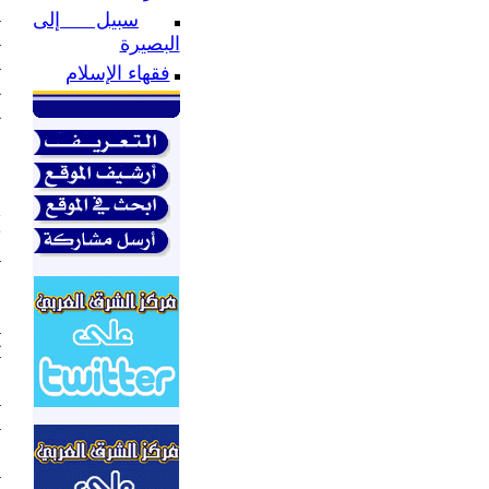
ف
سبيل إلى
ا
البصيرة
ا
فقهاء الإسلام
ي
ي
.
و
.
إ
.
ن
.
.
ا
ت
.
ا
ا
.
ع