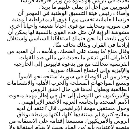
حدث في باريس هو دعوة من وزير خارجية فرنسا
سوريين من أجل أن يملي عليهم ما يريد'.
أضاف رئيس هيئة التنسيق الوطنية في المهجر 'أن
رنسا العلمانية تخشى من القوى الديمقراطية المدنية
ي سورية وتتحالف مع قوى أحياناً ضعيفة وأحياناً أخرى
شوشة الرؤية لأن مثل هذه القوى بالنسبة لها يمكن أن
كون تابعة، أما نحن فنملك استقلالنا السياسي واستقلال
رادتنا في القرار، ولذلك تخاف منّا'.
قال مناع 'ما يبعث على الضحك، وللأسف، أن العديد من
لأطراف التي تدعم ما يحدث في مالي ضد القوات
لفرنسية تتحالف مع من يدعوه فابيوس إلى الخارجية
الإليزيه وإلى اجتماع أصدقاء سورية'.
حذر من أن الأوضاع في سورية 'ستتجه نحو الأسوأ
تتسع المواجهات المسلحة والحرب الأهلية والانقسامات
لطائفية ويطول أمدها في حال اخفق الروس
الأمريكيون في التوصل إلى حل في إطار مهمة مبعوث
لأمم المتحدة والجامعة العربية الأخضر الإبراهيمي'.
حول مستقبل مهمة الإبراهيمي، قال 'اعتقد أن لديه
فاتيح كثيرة لم يستنفذها كلها، لكنها مرتبطة بوفاق
لروس والأمريكيين'، مستبعداً إقدامه على الاستقالة من
نصبه لاعتقاده بأنه 'من العناد بحيث لا يقدّم استقالة ولا