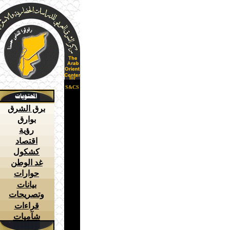
for
S&CS
برق الشرق
بوارق
رؤية
اقتصاد
كشكول
غد الوطن
حوارات
بيانات
وتصريحات
قراءات
شآميات