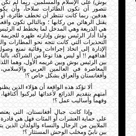
بوش) على الإسلام والمسلمين. ربما لم تكن ال
تتصور أن تكون الطائرات سلاحاً، وأن يكون
هدفين. ربما كانت تنتظر أن تخطف طائرة، أو 
يقتل الرهائن من ركابها ؛ وبالتالي تكون واق
هي الذريعة وهي المدخل لما يخطط له الرئي
ولذا أدار الرئيس بوش وإدارته ظهره للجريمة 
التحذيرات التي كانت تتجه نحو المطارات وال
الإدارة إلى اتخاذ إجراءات وقائية تمنع وصو
أهدافهم !! أو ليس هذا نوعاً من الشراكة، بالب
بين الرئيس بوش وبين غريمه الأول، وهما اللذ
المعاصرة في العالمين العربي والإسلامي
وأفغانستان والعراق بشكل خاص ؟!
ألا تؤكد هذه الواقعة أن هؤلاء الذين يظن
أمتهم بتقديم الذرائع لأعدائها ليركبوا أكتافها
وفهماً وأساليب عمل ؟!
وإذا كانت جبال أفغانستان، التي يعتص
على حماية العشرات أو المئات فهل هي قادرة ف
الملايين من الرجال والنساء والولدان الذين ي
بين نابيّ ومخلب الوحش المستثار ؟!