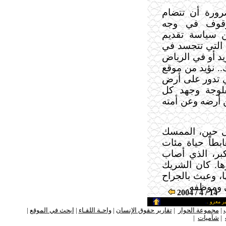
رورة أن تتضام
لوقوف في وجه
ين سياسة تقديم
ية التي تتجسد في
د أو في الرياض
.. نؤيد من موقع
ي تدور على أرض
لوجة وجهد كل
 أرضه وعن أمته
تى حين، الممسك
بطاً حياة مئات
كبر، الذي أصاب
ها. كان الشريك
، وعبث بالجراح
 وموظفه.
14 / 4 / 2004
ر معزو .
ـ
|
مجموعة الحوار
|
تقارير حقوق الإنسان
|
واحـة اللقـاء
|
ابحث في الموقع
|
ـ
|
شآميات
|
ـ