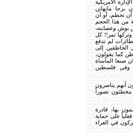
إدارة الأمريكية
 برجا مانهاتن
أن تحطم، أو أن
عة من هذا الحجم
س بوش وعصابته،
وتركها تمر!! كل
طائرات لم تدفع
ل الخاطفين إلى
اطن كما يقولون،
ان صنعا المأساة
، وفي فلسطين
ون أنهم يناصرون
، مخطئون تصوراً
مون بها، قادرة
علياً على حماية
تركون في العراء