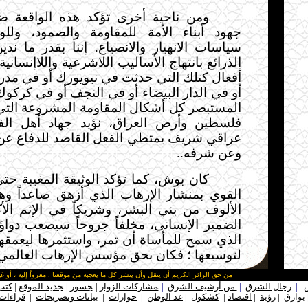
ومن ناحية أخرى تؤكد هذه الواقعة ض
جهود أبناء الأمة للمقاومة والصمود، ول
سياسات الانهيار والانصياع. إننا بقدر ما ند
الذرائع بانتهاج الأساليب اللاشرعية واللاإنسان
أفعال كتلك التي حدثت في نيويورك أو في مدري
أو في الدار البيضاء أو في النجف أو في كركوك
المستبصر كل أشكال المقاومة المشروعة الت
فلسطين وأرض العراق، نؤيد جهاد أهل الف
عراقي شريف يمتطي الفعل القاصد للدفاع عن
وعن شرفه..
كان بوش، كما تؤكد الوثيقة المغيبة ح
القوي بمنشار الإرهاب الذي أزهق صاعداً وها
الألوف من بني البشر، وشريكاً في الإثم الأ
الضمير الإنساني، مخلفاً جروحاً سيصعب دواؤ
الذي سمح للمأساة أن تمر، واستثمرها ليعمقها
لتوسيعها ؛ فكان بحق مؤسس الإرهاب العالمي
من حق الزائر الكريم أن ينقل وأن ينشر كل ما يعجبه من موقعنا . معزواً إليه ، أو غي
|
رجال الشرق
|
من أرشيف الشرق
|
ـ
مشاركات الزوار
|
ـ
جسور
|
ـ
جديد الموقع
|
كتب
بوارق
|
رؤية
|
اقتصاد
|
كشكول
|
غد
الوطن
|
حوارات
|
بيانات
وتصريحات
|
قراءات