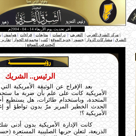
آخر تحديث يوم الأربعاء 14 - 04 - 2004م
ـ
|
مركز الشرق العربي
|
التعريف
|
دراسات
|
متابعات
|
قراءات
|
هوامش
|
ر
الشرق
|
مشاركات الزوار
|
ـ
جسور
|
ـ
جديد الموقع
|
كتب
|
مجموعة الحوار
|
تقارير 
البحث في الموقع
|
ـ
.....
الرئيس.. الشريك
بعد الإفراج عن الوثيقة الأمريكية التي 
الأمريكية كانت على علم بأن ضربة ما ستحد
المتحدة، وباستخدام طائرات، هل يستطيع أ
الحدث الخطير المرير مرّ بدون تواطؤ أو إغ
الأمريكية ؟!
كانت الإدارة الأمريكية بدون أدنى ش
الذريعة، لتعلن حربها الصليبية المستعرة (حس