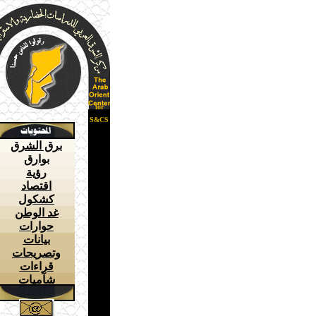
for
S&CS
برق الشرق
بوارق
رؤية
اقتصاد
كشكول
غد الوطن
حوارات
بيانات
وتصريحات
قراءات
شآميات