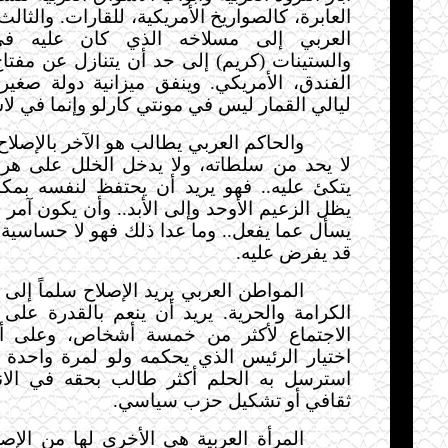
العابرة، كالصواريخ الأمريكية، للقارات. والثالث
العربي إلى مسلاخه الذي كان عليه في
والستينات (كريم) إلى حد أن يتنازل عن مفتاح
الفندق، الأمريكي. وينفق ميزانية دولة صغي
ليالي القمار ليس في مونتي كارلو وإنما في ل
والحاكم العربي يطالب هو الآخر بالإصلاح.
لا يحد من سلطاته، ولا يدخل الخلل على هرم
يتكئ عليه.. فهو يريد أن يحتفظ لنفسه بم
يظل الزعيم الأوحد وإلى الأبد.. وأن يكون آمر
يسأل عما يفعل.. وما عدا ذلك فهو لا حساسية 
قد يفرض عليه.
المواطن العربي يريد الإصلاح سلماً إلى 
الكرامة والحرية. يريد أن ينعم بالقدرة على 
الاجتماع لأكثر من خمسة أشخاص، وعلى 
اختيار الرئيس الذي يحكمه ولو لمرة واحدة ف
استرسل به الحلم أكثر طالب بحقه في الان
ثقافي أو تشكيل حزب سياسي.
المرأة العربية هي الأخرى لها من الإصلاح