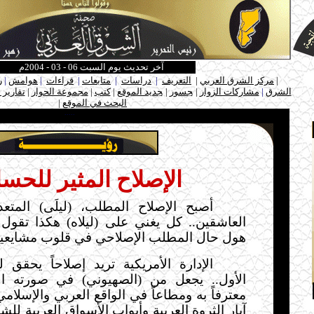
آخر تحديث يوم السبت 06 - 03 - 2004م
ـ
|
مركز الشرق العربي
|
التعريف
|
دراسات
|
متابعات
|
قراءات
|
هوامش
|
ر
الشرق
|
مشاركات الزوار
|
ـ
جسور
|
ـ
جديد الموقع
|
كتب
|
مجموعة الحوار
|
تقارير 
البحث في الموقع
|
ـ
.....
الإصلاح المثير للحس
أصبح الإصلاح المطلب، (ليلَى) المت
العاشقين.. كل يغني على (ليلاه) هكذا تقول
هول حال المطلب الإصلاحي في قلوب مشايعيه
الإدارة الأمريكية تريد إصلاحاً يحقق لها
الأول.. يجعل من (الصهيوني) في صورته الش
معترفاً به ومطاعاً في الواقع العربي والإسلامي.
آبار الثروة العربية وأبواب الأسواق العربية للش