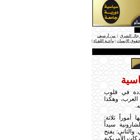
جال الشرق
|
من أرشيف
حقوق الإنسان
|
واحـة اللقـاء
|
اسية
عددة في قلوب
 العرب، وهكذا
.
 أموراً ثلاثة:
ارونية سيداً
 والثاني: يفتح
ركات الأمريكية