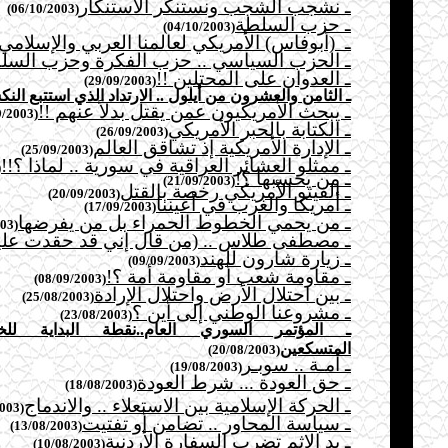
ـ نشجب الشجب ونستنكر الاستنكار
(06/10/2003)
ـ حزب السلطة
(04/10/2003)
ـ
(أبوفاس) الأمريكي لعالمنا العربي والإسلامي
ـ الحزب السياسي .. حزب الفكرة وحزب السل
ـ العدوان على المحتلين !!
(29/09/2003)
ـ الثامن والعشرون من أيلول .. الارتداد الذي استتبع ال
ـ يبحث الأمريكيون عمن يقتل بدلاً عنهم !!
(27/09/2003)
ـ الكتابة بالحبر الأمريكي
(26/09/2003)
ـ الإدارة الأمريكية إذ تشاقق العالم
(25/09/2003)
ـ ممثلو العشائر العراقية في سورية .. لماذا ؟!!
03)
ـ من يحسبها ؟!
(21/09/2003)
ـ الفيتو الأمريكي رخصة بالقتل
(20/09/2003)
ـ أمريكا والغرب في أعيننا
(17/09/2003)
ـ من يحمي الخطوط الحمراء بل من يفرضها
(16/09/2003)
ـ مصطفى طلاس .. (من قال إني قد حقدت عليه
ـ زيارة شارون للهند
(09/09/2003)
ـ مقاومة شعب أو مقاومة أمة ؟!
(08/09/2003)
ـ بين احتلال الأرض واحتلال الإرادة
(25/08/2003)
ـ مشروعنا الوطني إلى أين ؟
(23/08/2003)
ـ المؤتمر السوري العام..نقطة البداية ل
المتسكعين
(20/08/2003)
ـ أمـة .. سوبـر
(19/08/2003)
ـ حق العودة ... شرط العودة
(18/08/2003)
ـ الحركة الإسلامية بين الاستعلاء .. والاندماج
(14/08/2003)
ـ سياسة المحاور .. تضامن أو تفتيت
(13/08/2003)
ـ يد الإثم تضرب السفارة الأردنية
(10/08/2003)