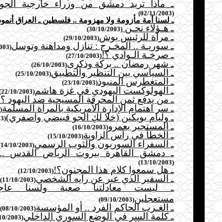
ـ ماذا تريد دمشق من وزراء خارجية الجوا
(02/11/2003)
ـ لسنا أمة مأزومة ولا مهزومة .. فلسطين ـ العراق أنموذ
ـ هـؤلاء نحـن
(30/10/2003)
ـ مرآة للرئيس بوش
(29/10/2003)
ـ سوريـة .. المخـرج : تنازل ومداهنة وتوسل
(28/10/2003)
ـ صرخـة الـوادي ؟!
(27/10/2003)
ـ شهر رمضان .. بركة وذكرى
(26/10/2003)
ـ السياسي بين التنظير والتطبيق
(25/10/2003)
ـ المتغطرس المنبوذ
(23/10/2003)
ـ الهولوكست اليهودي في غزة هاشم
(22/10/2003)
ـ من يدفع ثمن المحرقة المسيحية ضد اليهود ؟!
ـ سر اهتمام الإدارة الأمريكية بالمرأة المسلمة
(20/10/2003)
ـ وليام بويكين (خلا لكِ الجو فبيضي واصفري)
(19/10/2003)
ـ المستجير بعمرو
(16/10/2003)
ـ الخطأ في رأس الزاوية
(15/10/2003)
ـ السفراء السوريون والثوب الرسمي
(14/10/2003)
ـ دمشق القاهرة بيروت الرياض القدس .. 
(13/10/2003)
ـ هل سمعوا كلام هذا المجنون؟!
(12/10/2003)
ـ السفير الذي عبر عن رأيه الشخصي
(11/10/2003)
ـ ليست معادلتنا صعبة ولسنا عاجز
مستعجلين
(09/10/2003)
ـ الغـرب الحاكم الفرد .. أو المؤسسة
(08/10/2003)
ـ كلمة السر في الوضع السوري الداخلي
(07/10/2003)