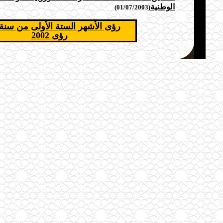
الوطنية
(01/07/2003)
رؤى الأشهر الستة الأولى من سنة 003
رؤى 2002