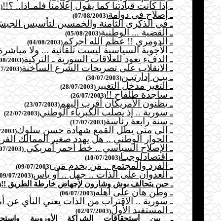
ـ إذا كانت قيادتنا كما يقول إعلامنا فلمـاذا.. ؟!!
(08/08/2003)
ـ إصلاح في دوامة
(07/08/2003)
ـ في الذكرى الثامنة والخمسين لتأسيس الجي
ـ القضية ... الوطنية
(05/08/2003)
ـ الدومري !! عظم الله أجركم
(04/08/2003)
ـ الأجوبة السياسية ليست تلقائية ... ولا مباشرة
ـ الدفء يعود للعلاقات السورية ـ التركية
(02/08/2003)
ـ الانقلاب على تصريحات الشرع الساخنة
(31/07/2003)
ـ بيـن إدارتيـن
(30/07/2003)
ـ التغير مدخل التغيير
(28/07/2003)
ـ ساجدة طلفاح !!
(26/07/2003)
ـ يظنون الأمريكان أقرب إليهم
(23/07/2003)
ـ سورية .. إذ يصلب الكبرياء الوطني
(22/07/2003)
ـ سنة رابعة رئاسة
(17/07/2003)
ـ إلى متى يظل القمع شهادة حسن سلوك
(16/07/2003)
ـ الحوار الوطني .. هل يهدد صغير الممالك الفرد
ـ الإصلاح السياسي .. خط أحمر أمريكي
(14/07/2003)
ـ اقتصادلوجيـا
(10/07/2003)
ـ الفرد والمجتمع .. مَن يخدم مَن
(09/07/2003)
ـ العدوان على الذات .. جهل .. أو يأس
(09/07/2003)
ـ
حين يتحالف بوش وشارون لإجهاض خارطة الطريق !!
/2003)
ـ وطن هان على أهله
(06/07/2003)
ـ سورية .. الاقتراب من الذات يعني النأي عن أم
ـ المستفيد الأول
(02/07/2003)
ـ بين استحقاقات الشراكة الأوروبية واستحق