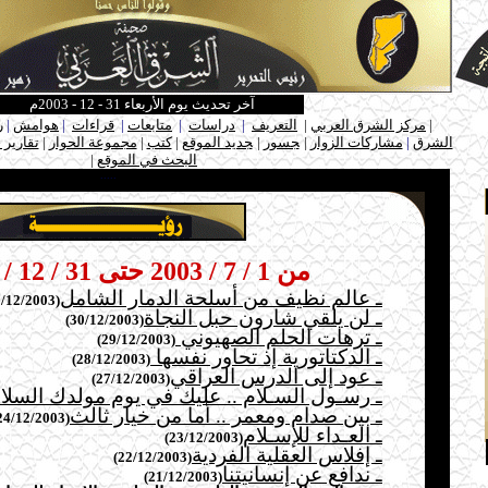
آخر تحديث يوم الأربعاء 31 - 12 - 2003م
ـ
|
مركز الشرق العربي
|
التعريف
|
دراسات
|
متابعات
|
قراءات
|
هوامش
|
ر
الشرق
|
مشاركات الزوار
|
ـ
جسور
|
ـ
جديد الموقع
|
كتب
|
مجموعة الحوار
|
تقارير 
البحث في الموقع
|
ـ
.....
من 1 / 7 / 2003 حتى 31 / 12 / 2003
ـ عالم نظيف من أسلحة الدمار الشامل
(31/12/2003)
ـ لن يلقي شارون حبل النجاة
(30/12/2003)
ـ ترهات الحلم الصهيوني
(29/12/2003)
ـ الدكتاتورية إذ تحاور نفسها
(28/12/2003)
ـ عود إلى الدرس العراقي
(27/12/2003)
ـ رسـول السـلام .. عليك في يوم مولدك السلا
ـ بين صدام ومعمر .. أما من خيار ثالث
(24/12/2003)
ـ العـداء للإسـلام
(23/12/2003)
ـ إفلاس العقلية
الفردية
(22/12/2003)
ـ ندافع عن إنسانيتنا
(21/12/2003)