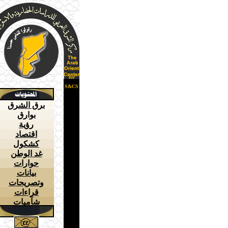
for
S&CS
برق الشرق
بوارق
رؤية
اقتصاد
كشكول
غد الوطن
حوارات
بيانات
وتصريحات
قراءات
شآميات