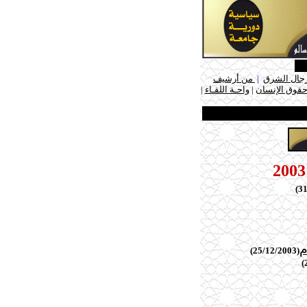
جال الشرق
|
من أرشيف
حقوق الإنسان
|
واحـة اللقـاء
|
م
(25/12/2003)