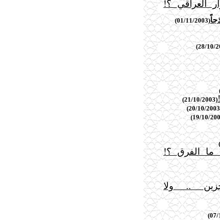
ر العراقي ؟!
جاً
(01/11/2003)
(21/10/2003)
ما الفرق ؟!
ين .. ولا