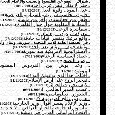
ـ شيراك .. العفو عن القلنسوة والصليب والإعدام للحجا
ـ حتى لا يقاد رئيس عربي آخر
(18/12/2003)
ـ عدل القوة.. وقوة العدل
(17/12/2003)
ـ قانون محاسبة سورية والسيناريو العراقي
(16/12/2003)
ـ طفل من أفغانستان وآخر من مانهاتن
(13/12/2003)
ـ المعادلة المقلوبة حول حوار القاهرة
(11/12/2003)
ـ سماسرة الرعب
(10/12/2003)
ـ معركة فرعون... وهامان
(09/12/2003)
ـ واقع مرتبك يقتضي قيادات حاذقة
(07/12/2003)
ـ في الجمعية العامة للأمم المتحدة .. سورية.. ولبنان وأ
ـ وثيقة جنيف .. رؤية ببعد واحد
(04/12/2003)
ـ الاستراتيجية الأمريكية ضد سورية
(03/12/2003)
ـ حصاد السياسية الرعناء
(17/11/2003)
ـ رصيد التصحيح
(15/11/2003)
ـ وعد بوش بين الفردوس المفقود..
الموعود
(13/11/2003)
ـ أختاه.. هذا الذي يدعونك إليه !!
(12/11/2003)
ـ تفجير الروح على أرض الإسلام
(11/11/2003)
ـ كيف تحررت الجزائر
(10/11/2003)
ـ غضب المدير العالمي !!
(09/11/2003)
ـ البلدوزر.. ديبلوماسي
(08/11/2003)
ـ هل يذوب ثلج الصهيونية ؟!
(06/11/2003)
ـ وزير الإعلام يفسر أقوال وزير الخارجية
(05/11/2003)
ـ بيان وزراء خارجية الجوار العراقي .. لا جـديـد
03)
ـ الاتحاد البرلماني العربي في دمشق
(03/11/2003)