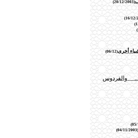
ب
(20/12/2003)
شياء أخرى
(06/12)
 والفردوس
(04/11/20