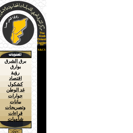
for
S&CS
برق الشرق
بوارق
رؤية
اقتصاد
كشكول
غد الوطن
حوارات
بيانات
وتصريحات
قراءات
شآميات