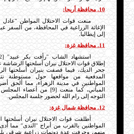
10. محافظة أريحا:
منعت قوات الاحتلال المواطن "عادل أب
الإغاثة الزراعية في المحافظة، من السفر عبر
إلى إيطاليا.
11. محافظة غزة:
إطلاق قوات الاحتلال نيران أسلحتها الرشاشة 
جحر الديك، فيما قصفت بنيران أسلحتها ال
المدفعية من مواقعها حول مستوطنة نتس
المواطنين في مدينة الزهراء، مما ألحق أضرار
المباني، كما منعت [9] من أعضاء
التوجه إلى رام الله لحضور جلسة المجلس.
12. محافظة شمال غزة:
أطلقت قوات الاحتلال نيران أسلحتها ا
منهم، وجرفت عدة دونمات زراعية شرقي بلد