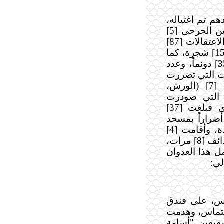
شهداء لهذا اليوم [3]، أحدهم تم اغتياله،
وعدد الإصابات [43]، منهم [17] طفلاً، ومن بين الجرحى [5]
في حالة الخطر، بينهم طفلان، وبلغ إجمالي الاعتقالات [87]
مواطناً، وعدد الأشجار التي قطعت وحرقت [150] شجرة، كما
بلغت مساحة الأراضي التي جرفت ودمرت [35] دونماً، وعدد
عدد السيارات التي تضررت
[16] سيارة، وعدد المنشآت التي تضررت [7] (الورش،
 التي صودرت
لتوسيع المستوطنات وجدار الفصل العنصري فبلغت [37]
ضراراً بمسجد
وبموقع لقوات الأمن الوطني، ومؤسسة واحدة، وأقامت [4]
نقاط عسكرية إسرائيلية جديدة، وقصفت بالقذائف [8] مرات،
32] مرة، وقد شمل هذا العدوان
لي:
يس، على فندق
التماس، وهدمت
قيقين "أسامة