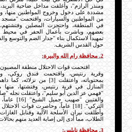
ومنذر الرازم"، وأغلقت مداخل ضاحية البريد،
مشددة على دخول وخروج المواطنين منها، وا
من المواطنين والسيارات، واقتحمت "مسجد 
في المنطقة، واحتجزت المصلين وفتشتهم،
بعضهم، وباشرت بأعمال الحفر في محيط "م
تمهيداً لاستكمال بناء "جدار الضم والتوسع وا
حول القدس الشريف.
2. محافظة رام الله والبيرة:
اقتحمت قوات الاحتلال منطقة المصيون بم
وقرية رنتيس، واقتحمت فندق روكي، وف
بمحتوياته، واعتقلت [3] من نزلائه
المنازل في قرية رنتيس، وفتشتها، منها 
والفتيين "صهيب جمي
التركي". [18] عاماً، وحاصرت قوات الاحت
وأطلقت نيران الأسلحة الآلية وقنابل الغازات 
الطلاب، مما أدى إلى إصابة العديد منهم بحالات
3. محافظة نابلس: