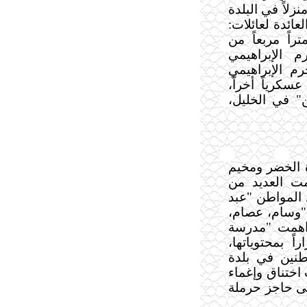
 أمرين عسكريين، يقضيان بهدم [11] منزلاً في البلدة
عائدة لعائلات:
إدريس ، وجابر"، وبمصادرة [700] متراً مربعاً من
م الإبراهيمي
م الإبراهيمي
سكرياً أخراً،
" في الخليل،
ة الخضر ومخيم
مت العديد من
 المواطن "عبد
ه وأبنائه "وسام، عصام،
1] عاماً، كما داهمت "مدرسة
اً بمحتوياتها،
طنين في بلدة
 اختناق وإغماء
ى حاجز حرملة