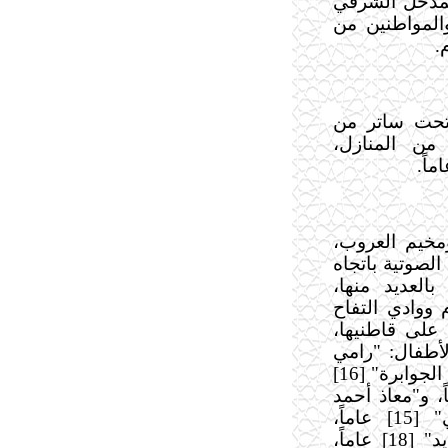
لمدخل الشرقي
المواطنين من
.
تحت ساتر من
من المنازل،
مخيم العروب،
لصوتية باتجاه
بالعديد منها،
ووادي التفاح
على قاطنيها،
 منهم الأطفال: "رامي
يوسف أبو غازي" [17] عاماً، و"يوسف إبراهيم الجوابرة" [16]
د الرحمن الطيطي" [16] عاماً، و"معاذ أحمد
الطيطي" [16] عاماً، و"نهاد خالد البلاصي" [15] عاماً،
و"محمود محمد" [17] عاماً، و"محمد أبو حديد" [18] عاماً،