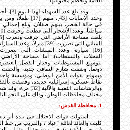
العامة وتحطم محتوياتها.
وقد بلغ عدد ال
المباني التي تضررت [39] منزلاً، و
المحلات والبسطات)، أما مساحة الأراضي
دونماً، وشقت شارع التفافي جديد، وألحقت أ
وبالرشاشات الثقيلة والآلية [
مختلف محافظات الوطن، وذلك على النحو التا
1. محافظة القدس:
استولت قوات الاحتلال في بلدة أبو د
كليف والعائد لعائلة "عياد"، والقريب من خط 
في حي الأشقرية في بيت حنينا، منزلي الش