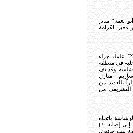
و نعمة" مدير
 معبر الكرامة
استشهاد الشاب "رأفت بكر عبيد" [22] عاماً، جراء
عليه في منطقة
رشاشة وقذائف
اريم، منازل
اً بالعديد من
 المجلس التشريعي من
لرشاشة باتجاه
المواطنين بالقرب من أبراج "الندى" مما أدى إلى إصابة [3]
ة بيت حانون،