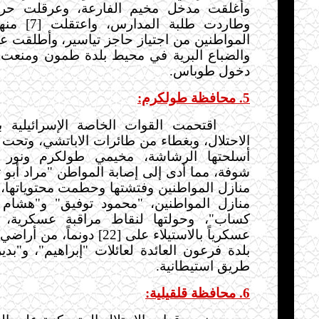
وأغلقت مدخل مخيم الفارعة، وعرقلت حركة
وطاردت طلبة المدارس، واعتقلت [7] منهم، كما
المواطنين من اجتياز حاجز تياسير،
وأطلقت عش
والضباع البرية في محيط بلدة طمون ومنعت 
دخول طوباس.
5. محافظة طولكرم:
اقتحمت القوات الخاصة الإسرائيلية 
الاحتلال، وبغطاء من طائرات الاباتشي، وتحت 
أسلحتها الرشاشة، مخيمي طولكرم ونور
شوفة، مما أدى إلى إصابة المواطن "مراد أبو 
منازل المواطنين وفتشتها وحطمت محتوياتها،
منازل المواطنين، "محمود توفيق" و"هشام ح
كساب"، وحولتها لنقاط مراقبة عسكرية، و
عسكرياً بالاستيلاء على [22] دونم
بلدة فرعون العائدة لعائلات "إبراهيم"، و"ب
طريق استيطانية.
6.
محافظة قلقيلية: