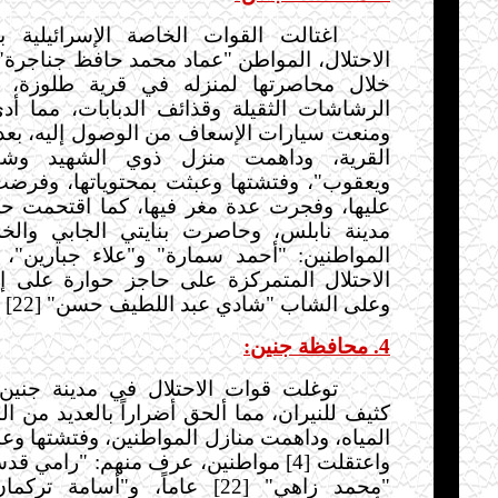
اغتالت القوات الخاصة الإسرائيلية 
خلال محاصرتها لمنزله في قرية طلوزة، و
الرشاشات الثقيلة وقذائف الدبابات، مما أد
ومنعت سيارات الإسعاف من الوصول إليه، بعد
القرية، وداهمت منزل ذوي الشهيد وشق
ويعقوب"، وفتشتها وعبثت بمحتوياتها، وفرض
عليها، وفجرت عدة مغر فيها، كما اقتحمت ح
مدينة نابلس، وحاصرت بنايتي الجابي والخل
المواطنين: "أحمد سمارة" و"علاء جبارين"،
الاحتلال المتمركزة على حاجز حوارة على 
وعلى الشاب "شادي عبد اللطيف حسن" [22] عاماً.
4. محافظة جنين:
توغلت قوات الاحتلال في مدينة جني
كثيف للنيران، مما ألحق أضراراً بالعديد من ا
المياه، وداهمت منازل المواطنين، وفتشتها وعب