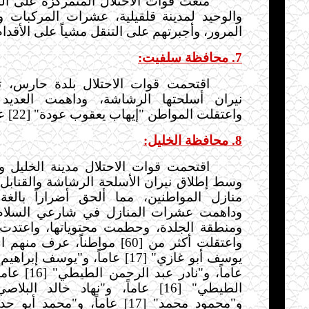
منعت قوات الاحتلال المتمركزة على ا
والوحيد لمدينة قلقيلية، عشرات المركبات و
المرور، وأجبرتهم على التنقل مشياً على الأقدام
7. محافظة سلفيت:
اقتحمت قوات الاحتلال بلدة حارس، 
نيران أسلحتها الرشاشة، وداهمت العديد 
واعتقلت المواطن "إيهاب يعقوب عودة" [22] عاماً.
8. محافظة الخليل:
اقتحمت قوات الاحتلال مدينة الخليل و
وسط إطلاق نيران الأسلحة الرشاشة والقنابل ا
منازل المواطنين، مما ألحق أضراراً بالغة 
وداهمت عشرات المنازل في شارعي السلام 
ومنطقة الجلدة، وحطمت محتوياتها، واعتدت 
واعتقلت أكثر من [60] مواطناً، عرف
عاماً، و"نادر عب