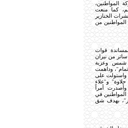
 المواطنين،
منعت
رات الخنازير
المواطنين من
بمساندة قوات
ساتر من نيران
 شمس وعزبة
تمام"، وداهمت
 واستولت على
لاوة" و"علاء
أصدرت أمراً
اً، من أراضي المواطنين في
دير"، بهدف شق