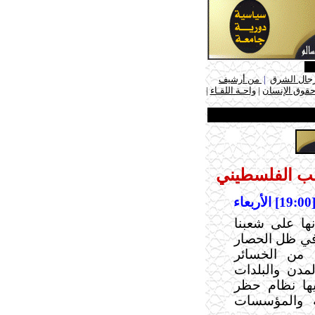
جال الشرق
|
من أرشيف
حقوق الإنسان
|
واحـة اللقـاء
|
عب الفلسطيني
ء
نها على شعبنا
في ظل الحصار
 من الخسائر
دن والبلدات
يها نظام حظر
ية والمؤسسات