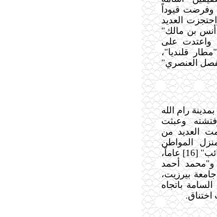
 وفرضت قيوداً
حتجزت العديد
أنس بن مالك"
 واعتدت على
طار قلنديا"،
لفصل العنصري"
دينة رام الله
تشته وعبثت
، كما داهمت العديد من
منزل المواطن
"فهمي عز الدين أبو سليم"، واعتقلت نجله "صائب" [16] عاماً،
ل الشيخ" [16] عاماً، و"محمد أحمد
لال جامعة بيرزيت،
السامة باتجاه
 اختناق.