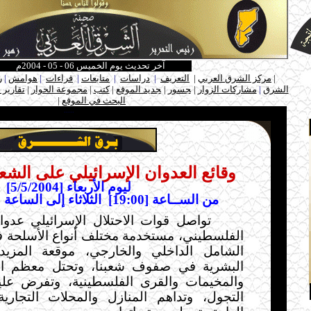
آخر تحديث يوم الخميس 06 - 05 - 2004م
ـ
|
مركز الشرق العربي
|
التعريف
|
دراسات
|
متابعات
|
قراءات
|
هوامش
|
ر
الشرق
|
مشاركات الزوار
|
ـ
جسور
|
ـ
جديد الموقع
|
كتب
|
مجموعة الحوار
|
تقارير 
البحث في الموقع
|
ـ
.....
وقائع العدوان الإسرائيلي على الش
ليوم الأربعاء [5/5/2004]
من الســاعة [19:00]
الثلاثاء إلى الساعة [19:00] الأربعا
تواصل قوات الاحتلال الإسرائيلي عدوا
الفلسطيني، مستخدمة مختلف أنواع الأسلحة 
الشامل الداخلي والخارجي، موقعة المزيد
البشرية في صفوف شعبنا، وتحتل معظم الم
والمخيمات والقرى الفلسطينية، وتفرض عل
التجول، وتداهم المنازل والمحلات التجار