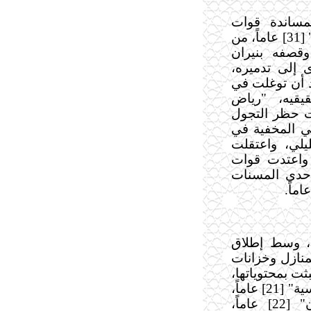
بمساندة قوات
الاحتلال، المواطن "عماد محمد حافظ جناجرة" [31] عاماً، من
قصفه بنيران
ى إلى تدميره،
 أن توغلت في
يقيه، "رياض
ت حظر التجول
ي المخفية في
يلي، واعتقلت
واعتدت قوات
إحدى المسنات
ن، وسط إطلاق
لمنازل وخزانات
ثت بمحتوياتها،
واعتقلت [4] مواطنين، عرف منهم: "رامي قدسية" [21] عاماً،
"محمد زاهي" [22] عاماً، و"أسامة تركمان" [22] عاماً،