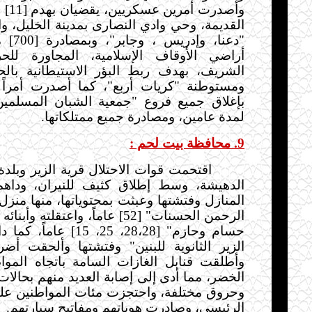
وأصدرت
القديمة، وحي وادي النصارى بمدينة الخليل، وال
"دعنا، و
أراضي الأوقاف الإسلامية، المجاورة للحر
الشريف، بهدف ربط البؤر الاستيطانية بالحر
ومستوطنة "كريات أربع"، كما أصدرت أمراً ع
بإغلاق جميع فروع "جمعية الشبان المسلمين
لمدة عامين، ومصادرة جميع ممتلكاتها.
9. محافظة بيت لحم :
اقتحمت قوات الاحتلال قرية الزير وبلد
الدهيشة، وسط إطلاق كثيف للنيران، وداه
المنازل وفتشتها وعبثت بمحتوياتها، منها منزل
الرحمن الحسنات" [52] عاماً، واعتقلت
حسام وحازم" [28،28، 25، 5
الزير الثانوية للبنين" وفتشتها وألحقت أضرار
و
أطلقت قنابل الغازات السامة باتجاه الموا
الخضر، مما أدى إلى إصابة العديد منهم بحالات
وحروق مختلفة، و
احتجزت مئات المواطنين عل
الرئيسي، وصادرت هوياتهم ومفاتيح سيارتهم.