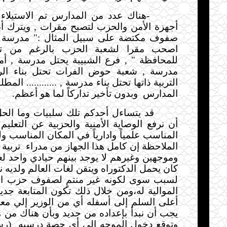
-
هناك عدد من المدارس تم الاستيلاء 
أجهزة الأمن والحزب لتصبح مقرات , ويترك أبن
صفوف مكتضة على سبيل المثال :" مدرسة خ
اصحب مقرا لشعبة الحزب بالرغم من تار
للمحافظة " , فرع الشبيبة يحتل مدرسة , أم
مدرسة , شعبة حوض الفرات تحتل بناء الر
التربية ذاتها تحتل بناء مدرسة , ............ المط
المدارس
وبدون تأخير تداركاً لما هو أعظم
.
قد يتساءل أحدكم تلك سلبيات وما الح
أن نرفع الوصاية الأمنية والحزبية عن التعليم
المناسب علمياً وادارياً في المكان المناسب ول
الملاحظة إن كامل هذا الجهاز من مدراء
تربية
وموجهين وغيرهم لا يوجد بينهم حيادي واحد لع
كان يحمل الدكتوراه ويتقن لغات العالم ولديه نزاه
لسبب سوى لكونه غير منتمٍ لصفوف حزب الب
الموالية له،ومن خلال ذلك تكون المتابعة جد
أعلى السلم إلى أسفله أي من الوزير إلي مع
يجب أن نبدأ بإعداده من جديد وبأن هناك من ه
وتوقع دخول الموجه إلى أي حصة درسيه
(رس