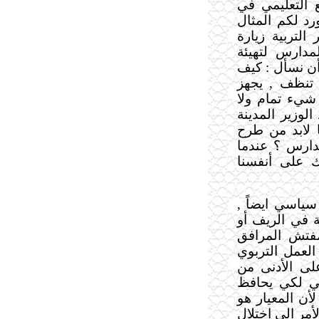
ع التعليمي في
د لكم المثال
التربية زيارة
مدارس لتهيئة
 أن نسأل : كيف
" تنظف , يجهز
ل شيء تمام ولا
الوزير المدينة
نا لابد من طرح
دارس ؟ عندما
 على أنفسنا
سياسي ايضاً ,
 في الريف أو
مفتش المرافق
لعمل التربوي
لى الأدنى من
سي لكي يحافظ
أن المعيار هو
أمر الى اختلال