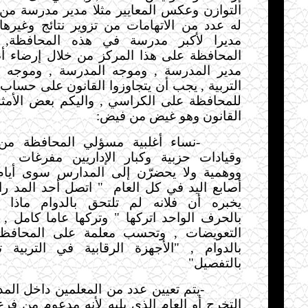
التوازن وعكس المعايير مثلا مدير مدرسة من
له عدد من الاتهامات من تزوير نتائج وغيره
مديرا لأكبر مدرسة في هذه المحافظة, وب
المحافظة على هذا المركز من خلال إرضاء أص
مدير المدرسة , وموجه المدرسة , وموجه ال
التربية , يجب أن يتجاوزوا القانون على حساب تع
للمحافظة على الكراسي
,
واليكم بعض الأمث
القانون وهو غيض من فيض
:
-
نساء أغلبية مسؤلي المحافظة م
وقيادات حزبية وكبار الإداريين مفرغات
ب
ووهمية ولا يحضرّن إلى المدارس سوى أيا
أصابع اليد في كل العام
" اتصل أحد المد راء
يخبره أن فلانه لم تلتحق بالدوام ماذا 
بالحرف
الواحد اتركها " وتركها عاما كامل , 
التعويضات , وتحسب معلمة على المحافظة 
بالدوام , "الأجهزة الرقابية في التربية 
بالتفصيل
"
-
يتم تعيين عدد من المعلمين داخل الم
التخرج أو العام الذي يليه لأنه مدعوم من فر