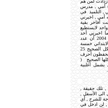
 ازدادت لمن هم
اء أمي , مدرس
, التلميذ
في
 أمي , اخبرني
نت أفاخر بقية
واحد لايستطيع
جملة غيبا " 1965 " , كما اخبرني أحد
المعلمين في إحدى المدارس حاليا أي عام 2004 أن عدد
لرابع الابتدائي خمسة
منهم لا يستطيعون كتابة الاسم الثلاثي بالشكل الصحيح 25
 طالب لا يحفظون أحرف
(
 يشمل أغلبية
, تلك حقيقة ,
ى الى الأسفل ,
اجة للشرح , أي
 , لن ادخل في