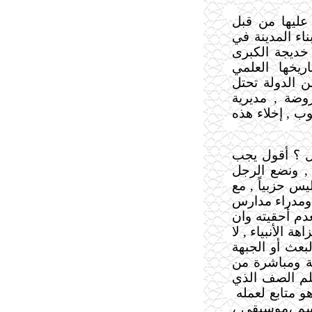
عليها من قبل
اء المدينة في
ديجة الكبرى
يخها العلمي
ن الدولة تحتل
وضة , مديرية
لوب , إخلاء هذه
ل ؟ أقول يجب
 , ونضع الرجل
يس حزبياً , مع
 ومدراء مدارس
دم أحقيته وان
ة الأنبياء , لا
عث أو الجبهة
ية ومباشرة من
لم الصف الذي
و متابع لعمله
م ،موسيقى ،