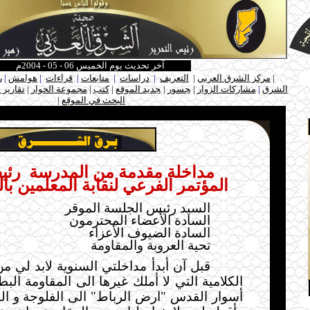
آخر تحديث يوم الخميس 06 - 05 - 2004م
ـ
|
مركز الشرق العربي
|
التعريف
|
دراسات
|
متابعات
|
قراءات
|
هوامش
|
ر
الشرق
|
مشاركات الزوار
|
ـ
جسور
|
ـ
جديد الموقع
|
كتب
|
مجموعة الحوار
|
تقارير 
البحث في الموقع
|
ـ
.....
مداخلة مقدمة من المدرسة
رئي
المؤتمر الفرعي لنقابة المعلمين بالرقة4/5/ 
السيد رئيس الجلسة الموقر
السادة الأعضاء المحترمون
السادة الضيوف الأعزاء
تحية العروبة والمقاومة
قبل آن أبدأ مداخلتي السنوية لابد لي م
الكلامية التي لا أملك غيرها الى المقاومة الب
أسوار القدس "ارض الرباط" الى الفلوجة و ا