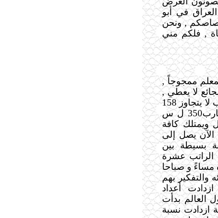
 تصونون العرض
العراق في أبو
رصاصكم , ونحن
اة , فلكم مني
علم ممجوجاً ,
جائع لا يعطي ,
كان الراتب لا يتجاوز 158
ل س في عام 1970 كان راتب المعلم ما يقارب350 ل س
ل ويمتلك كافة
 الآن يصل إلى
نة بسيطة بين
ه الراتب عشرة
ه مساءً و صباحا
ه والتفكير بهم
ازدادت أعداد
ل العالم بدأت
ة ازدادت نسبة