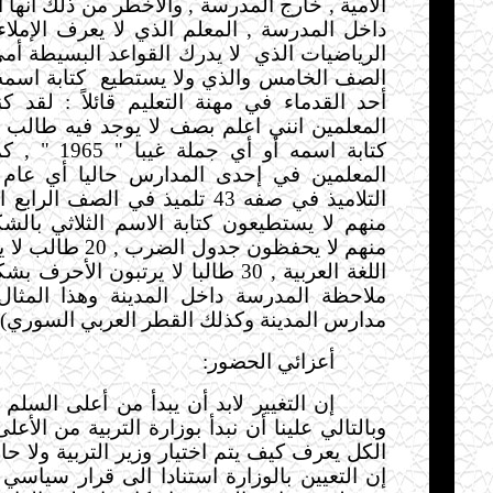
الأمية , خارج المدرسة , والأخطر من ذلك أنها
داخل المدرسة , المعلم الذي لا يعرف الإمل
الرياضيات الذي
لا يدرك القواعد البسيطة أمي 
الصف الخامس والذي ولا يستطيع
كتابة اسمه
أحد القدماء في مهنة التعليم قائلاً : لقد ك
المعلمين انني اعلم بصف لا يوجد فيه طالب 
كتابة اسمه أو أي 
التلاميذ في صفه 43 تلميذ في الصف ا
منهم لا يحفظون
جدول الضرب , 20
اللغة العربية , 30 طالبا لا يرتبون الأحرف بشكلها الصحيح
ملاحظة المدرسة داخل المدينة وهذا المثال
مدارس المدينة وكذلك القطر العربي السوري).
أعزائي الحضور
:
إن التغيير لابد أن يبدأ من أعلى السلم
وبالتالي علينا أن نبدأ بوزارة التربية من الأعل
الكل يعرف كيف يتم اختيار وزير التربية ولا ح
إن التعيين بالوزارة استنادا الى قرار سياسي