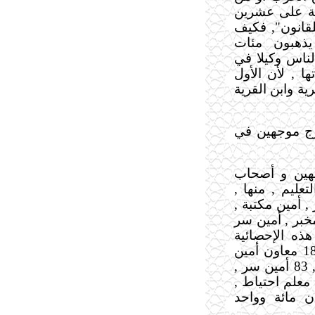
ينة على عشرين
2و2002 و2003 خلافا للقانون", فكيف
يذهبون مئات
لناس وكيلا في
ها , لأن الأول
ة وابن القرية
رج موجهين في
هين و أصحاب
ليم , منها ,
, أمين مكتبة ,
خبر , أمين سر
ذه الإحصائية
الدقيقة : 92 معاون مدير , 94 أمين مكتبة , 18 معاون أمين
مكتبة , 39 أمين مخبر , 12 معاون أمين مخبر , 83 أمين سر ,
26 معاون أمين سر , 29 أمين سر حاسب , 74 معلم احتياط ,
موع 821 فقط ثمان مائة وواحد