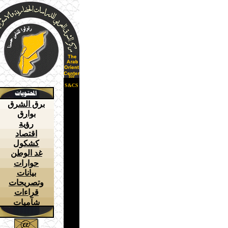
for
S&CS
برق الشرق
بوارق
رؤية
اقتصاد
كشكول
غد الوطن
حوارات
بيانات
وتصريحات
قراءات
شآميات