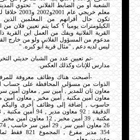
الشعبة أو من الضابط الفلاني " تحتوي المد
معلم خريجي عام 001
تكون حال أقرانهم من المعلمين الذين 
الكيلومترات يوميا ؟ كما يتم تعيين فلان من ا
القرية الفلانية ويفك من العمل ابن القرية ذات
مدعوم من المسؤول الفلاني ولو من خارج القري
ليس لديه دعم , "مثال قرية أبو كبره
" .
-
تم تعيين عدد من الشبان حديثي التخ
مدارس للإناث وكذلك العكس
.
-
أصبحت هناك وظائف معروفة للمرف
الذوات من مسؤلي المحافظة على حساب التع
معاون ثان للمدير , أمين سر , معاون أمين سر 
معاون أمين مكتبة , أمين مخبر , معاون أمين م
حاسوب , إضافة إلى وظائف أخرى واليكم ه
354 مدير مفرغ , المج
وعشرين معلم