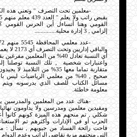
-
معلمين تحت التصرف " وتعني هذه الك
إلزامي , 3 إدارة محلية
..............
-
والباقي إداريين و
أي النسبة تعادل 40% من المعلمين مف
واعتبارات شخصية
, تلك النسبة توصلنا إ
متقاربة تماما معها 35% من التلاميذ 
صحيح , 40% من معلمي الرياضيات ليس
مسائل الكتاب للصف الذي يدرسونه ويتم إع
معلومة خاطئة
.
-
هناك عدد من المعلمين والمدرسين ي
ومقيدين معلمين ومدرسين ولا يداومون نهائيا 
شكلي , تم منحهم هذه الميزة كونهم كانوا أ
الحزب أو في الإدارات وأكثرهم تم الاستغنا
فاحت رائحة الفساد من جيوبهم , نسأل : م
التي منحتهم مزية تقاضي الراتب وعدم الدوام 