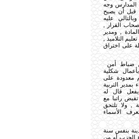
 المدارس وجه
ا قبل أن يصبح
التالي عليه
حاب القرار ,
مادة , ومدير
ليم التلاميذ ,
لة على اختراق
ن ضباط أمن
أعمال شكلية
م معدودة على
 بمدير التربية
يفعل قال له
تقبض راتبا مع
, ولا تلتحق
تعرف الأسماء
دينة بنفس سنة
ع الحزب أو من