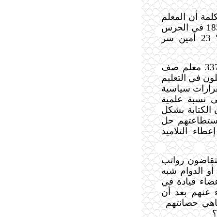
لمة أن المعلم
يقبض راتب ولا يعلم " العدد 439 معلم منهم 185 في الحرس
القومي وهنا أتساءل أين الحرس القومي ؟ 23 أمين سر
عدد معلمي المحافظة 5545 منهم 3372 معلم صف
تحت التصرف أي 2173 لا يعملون في التعليم
رغين بقرارات سياسية
لى نسبة علمية
لا يجيدون الكتابة بشكل
 باستطاعتهم حل
طاء التلاميذ
تقاضون رواتب
أو الدوام شبه
عضاء قيادة في
ء عنهم بعد أن
اهي حصانتهم
؟