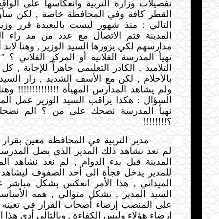
تفصيلات وزارة التربية وانعكاسها على الواق
القطر كافة وفي المحافظة خاصة , لكن سأور
التالي : منذ شهور ليست بالبعيدة قرر وزير 
المدينة فتم الاتصال مع عدد من مد راء ال
مدارسهم لكي يزورها السيد الوزير , وهنا لابد
تهيأ المدرسة
الفلانية أو المركز الفلاني ؟ 
التلاميذ , الكادر التعليمي جاهزاً للإجابة , ك
بالأحلام , لكن مع الأسف الشديد , زار السيد 
ولم يشاهد المدارس المهيأة !!!!!!!!!!!!!! وه
السؤال : هكذا يراقب السيد الوزير عمل
الم
نهيأ المدرسة نضحك على من ؟ الم نضحك
؟
!!!!!!!!
مدير التربية في المحافظة معين بقرار 
لم نعد نشاهد ذلك المدير الذي يصل المدرسة
المدينة قبل بدء الدوام , لم نعد نشاهد ال
للمدير يدخل فجأة الى أحد الصفوف ليشاهد ا
الميداني , هذا الأمر انعكس بشكل مباشر ع
السيد المدير , بشكل متوالي , همه الأسا
على المنصب إرضاء أصحاب القرار في تعينه ل
إرضاء هؤلاء وليس الكفاءة , وبالتالي أدى هذا ال