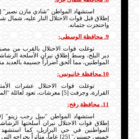
إطلاق قبل قوات الاحتلال النار عليه، شمال ش
واحتجزت جثمانه
.
9. محافظة الوسطى:
توغلت قوات الاحتلال بالقرب من مصنع
دير البلح، وسط إطلاق نيران الأسلحة الرشاشة
المواطنين، مما ألحق أضراراً جسيمة بالعديد منه
10.محافظة خانيونس:
توغلت قوات الاحتلال عشرات الأمت
القرارة، وجرفت [5] معرشات، تعود لعائلة "الملالحة".
11. محافظة رفح:
إطلاق قوات الاحتلال نيران أسلحتها الرشاشة
المواطنين في حي البرازيل، كما استشهد 
خميس حسنين" [25] عاماً، متأثراً بجراح