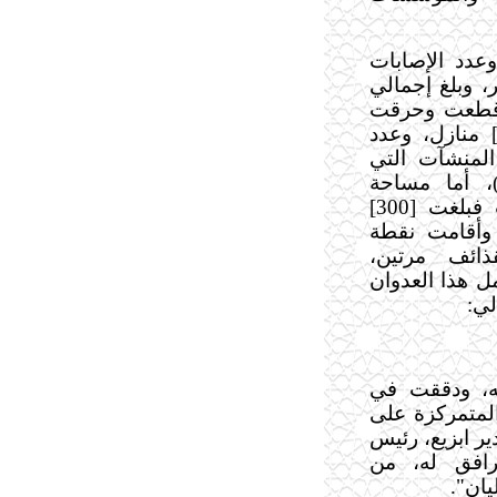
عدد الشهداء لهذا اليوم [3]، وعدد الإصابات
لخطر، وبلغ إجمالي
ر التي قطعت وحرقت
50] شجرة، وعدد المباني التي تضررت [4] منازل، وعدد
رات، وعدد المنشآت التي
ات)، أما مساحة
الأراضي التي صودرت لتوسيع المستوطنات فبلغت [300]
، وأقامت نقطة
ذائف مرتين،
11] مرة، وقد شمل هذا العدوان
لي:
له، ودققت في
لمتمركزة على
ر ابزيع، رئيس
مرافق له، من
ان".