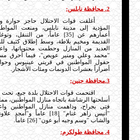
2. محافظة نابلس:
أغلقت قوات الاحتلال حاجز حوارة و
المؤدية إلى مدينة نابلس، ومنعت
المواط
أعمارهم عن [35] عاماً، من التنقل،
وتوغ
القديمة ومخيم بلاطة، وسط إطلاق كثيف للن
العديد من المنازل وحطمت محتوياتها، واعت
"محمد وعلي ومنير عويص"، فيما أحرق مست
حقول المواطنين في قريتي عينبوس وحوار
أضراراً بعشرات الدونمات ومئات الأشجار.
3.محافظة جنين:
اقتحمت قوات الاحتلال بلدة جبع، تحت 
أسلحتها الرشاشة باتجاه منازل المواطنين، مما
فتى بجراح، وداهمت منازل المواطنين واعت
والشاب "وسم وجيه أبو عون" [26] عاماً.
4. محافظة طولكرم: