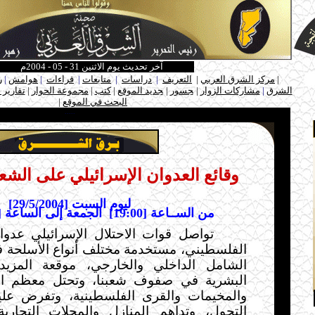
آخر تحديث يوم الاثنين 31 - 05 - 2004م
ـ
|
مركز الشرق العربي
|
التعريف
|
دراسات
|
متابعات
|
قراءات
|
هوامش
|
ر
الشرق
|
مشاركات الزوار
|
ـ
جسور
|
ـ
جديد الموقع
|
كتب
|
مجموعة الحوار
|
تقارير 
البحث في الموقع
|
ـ
.....
وقائع العدوان الإسرائيلي على الش
ليوم السبت [29/5/2004]
من الســاعة [19:00]
الجمعة إلى الساعة [19:00] السبت
تواصل قوات الاحتلال الإسرائيلي عدوا
الفلسطيني، مستخدمة مختلف أنواع الأسلحة 
الشامل الداخلي والخارجي، موقعة المزيد
البشرية في صفوف شعبنا، وتحتل معظم الم
والمخيمات والقرى الفلسطينية، وتفرض عل
التجول، وتداهم المنازل والمحلات التجار