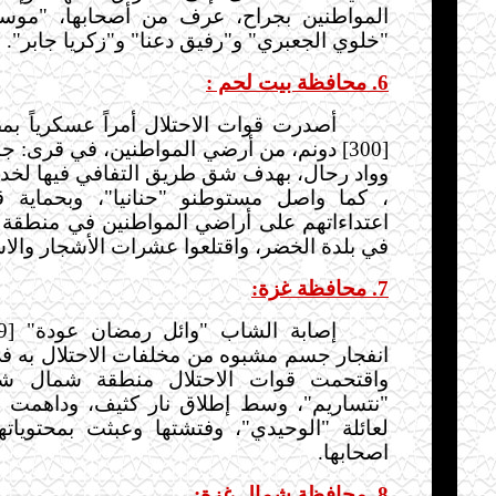
المواطنين بجراح، عرف من أصحابها، "موس
"خلوي الجعبري" و"رفيق دعنا" و"زكريا جابر"
.
6. محافظة بيت لحم :
أصدرت قوات الاحتلال أمراً عسكرياً بم
[300] دونم، من أرضي المواطنين، في قرى: جنا
وواد رحال، بهدف شق طريق التفافي فيها لخد
، كما واصل مستوطنو "حنانيا"، وبحماية قو
اعتداءاتهم على أراضي المواطنين في منطقة
في بلدة الخضر، واقتلعوا عشرات الأشجار والاش
7. محافظة غزة:
انفجار جسم مشبوه من مخلفات الاحتلال به ف
و
اقتحمت قوات الاحتلال منطقة شمال ش
لعائلة "الوحيدي"، وفتشتها وعبثت بمحتويات
اصحابها.
8. محافظة شمال غزة: