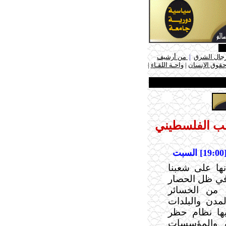
جال الشرق
|
من أرشيف
حقوق الإنسان
|
واحـة اللقـاء
|
عب الفلسطيني
نها على شعبنا
في ظل الحصار
 من الخسائر
دن والبلدات
يها نظام حظر
ية والمؤسسات