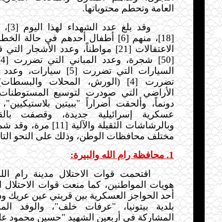
العامة وتحطم محتوياتها.
وقد بلغ 
[18]، منهم [6] أطفال أحدهم في حالة ا
الاعتقالات [21] مواطناً، وعدد الأشجا
[
السيارات التي تضررت [5] سيا
تضررت [4] (الورش، المحلات والبسط
دونماً، وألحقت أضراراً "ببيتين بلاستيكيين"
عسكرية إسرائيلية جديدة، وقصفت بالق
وبالرشاشات الثقيلة والآلية [
مختلف محافظات الوطن، وذلك على النحو التا
1. محافظة رام الله والبيرة:
اقتحمت قوات الاحتلال مدينة رام ال
هويات المواطنين، كما
منعت قوات الاحتلال ا
أحد الحواجز العسكرية بين قريتي عين عريك ودي
بلدية بيتونيا، "عرفات خلف"، والوفد ال
المشاركة في أربعين الشهيد "حسين محمود علي