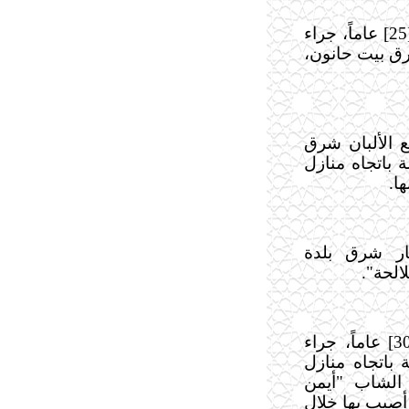
استشهاد المواطن "شادي مازن نصير" [25] عاماً، جراء
رق بيت حانون،
 الألبان شرق
 باتجاه منازل
ا.
ار شرق بلدة
استشهاد المواطن "نبيل رجب زينو" [30] عاماً، جراء
 باتجاه منازل
الشاب "أيمن
ه التي أصيب بها خلال