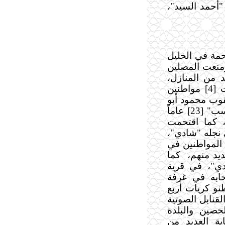
أحمد السيد"،
مة في الخليل
ومنعت المصلين
 من المنازل،
وحطمت محتوياتها ونكلت بأصحابها، واعتقلت [4] مواطنين
[17] عاماً، و"يعقوب محمود أبو
هشهش" [17] عاماً، و"رائد محمد نبيل المحتسب" [23] عاماً
ون الشرباتي" [22] عاماً، كما اقتحمت
نجله "شادي"،
المواطنين في
يد منهم،
كما
ي"، في قرية
ابه في غرفة
و كريات أربع
لقنابل الصوتية
صين والبلدة
بة العديد من