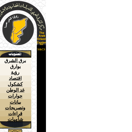
for
S&CS
برق الشرق
بوارق
رؤية
اقتصاد
كشكول
غد الوطن
حوارات
بيانات
وتصريحات
قراءات
شآميات