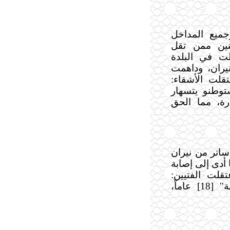
جميع المداخل
نين ممن تقل
لت في البلدة
يران،
وداهمت
قلت الأشقاء:
وطنو يتسهار
ة، مما الحق
ساتر من نيران
 أدى إلى إصابة
قلت الفتيين:
"أنيس زاهر غنام" [18] عاماً و"أمجد علاونة" [18] عاماً،