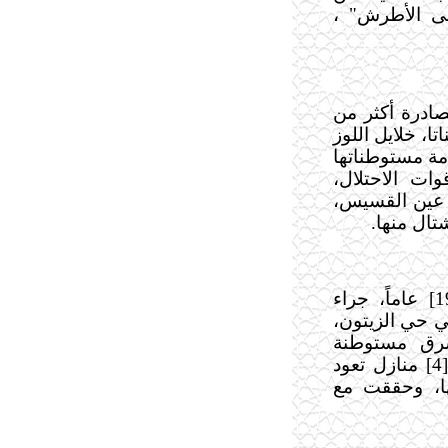
ى الأطرش" ،
صادرة أكثر من
تا، خلايل اللوز
مة مستوطناتها
ات الاحتلال،
 عين القسيس،
تال منها.
إصابة الشاب "وائل رمضان عودة" [19] عاماً، جراء
ي حي الزيتون،
رق مستوطنة
"نتساريم"، وسط إطلاق نار كثيف، وداهمت [4] منازل تعود
ها، وحققت مع