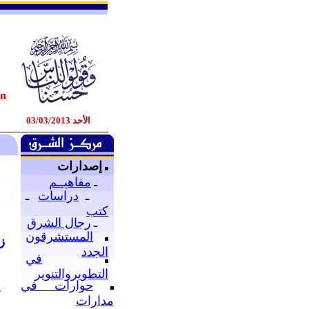
الأحد 03/03/2013
إصدارات
ـ
مفاهيــم
ـ
دراسات
ـ
كتب
ـ
رجال الشرق
المستشرقون
ز
الجدد
في
التطويروالتنوير
ا
حوارات في
ت
مدارات
ع