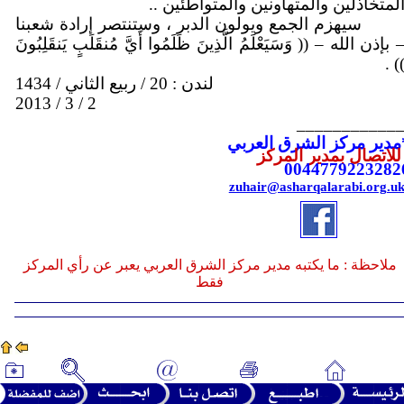
لمتخاذلين والمتهاونين والمتواطئين ..
سيهزم الجمع ويولون الدبر ، وستنتصر إرادة شعبنا
 بإذن الله – (( وَسَيَعْلَمُ الَّذِينَ ظَلَمُوا أَيَّ مُنقَلَبٍ يَنقَلِبُونَ
)) 
لندن : 20 / ربيع الثاني / 1434
2 / 3 / 2013
___________
مدير مركز الشرق العربي
لاتصال بمدير المركز
0044779223282
zuhair@asharqalarabi.org.u
ملاحظة : ما يكتبه مدير مركز الشرق العربي يعبر عن رأي المركز
فقط