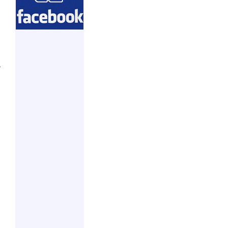
و
و
و
ي
ح
ا
و
و
ا
ا
و
ا
م
ا
و