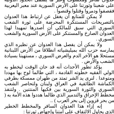
لى شعبنا وثورتنا على الأرض السورية عند معبر اليعربية
قصفوا ودمروا وقتلوا وقنصوا .
لا يمكن للمتابع أن يغفل عن ارتباط هذا العدوان
التصريحات المستنكرة المحرضة على ثورة الشعب
لسوري التي سبق للمالكي أن أصدرها تمهيدا لهذا
لعدوان الصارخ والمستنكر على الأرض السورية والشعب
لسوري .
ولا يمكن أن يفصل هذا العدوان عن نظيره الذي
مارسه حزب الله بميليشياته انطلاقا من الأرض اللبنانية
ستحلا هو الآخر الدم والعرض السوري ، مستهينا بسيادة
لشعب والأرض .
يؤكد تطور الأحداث أنه قد حان الوقت ليخطو به
لولي الفقيه خطوته القادمة ، التي طالما لوح بها مهددا
متوعدا . لنرى يد الشر تمتد من طهران ممسكة بطرفي
لكماشة الطائفية في العراق ولبنان ولتحاصر الشعب
لسوري والثورة السورية بين فكيها المنتنين . ولتنفذ
خطط الإحراق والتدمير الذي طالما هددوا هذه الأمة به (
ن بحر قزوين إلى بحر العرب ) ..
إنه إزاء هذا العدوان السافر والمخطط الخطير
لذي يحاول الالتفاف على أمتنا وإجهاض ثورتنا :