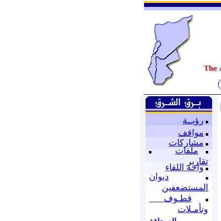
رؤيــة
مواقف
مشاركات
ملفات
تقارير
واحة اللقاء
ديوان
المستضعفين
قطـوف
وتأمـلات