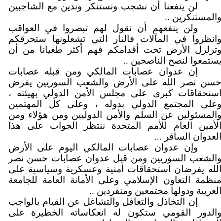
لن ينفعنا أن نشجب ونستنكر وندين مع الشاجبين
المستنكرين ..
ولن ينفعهم أن نقول لهم تبصروا في العواقب
انظروا في المآلات فالنار التي تشعلونها ستحرقكم
تزلزل الأرض تحت أقدامكم فهم أكثر طغيانا من أن
ستمعوا لنصح الناصحين ..
إن عدوان عصابات المالكي ومن قبله عصابات
سن نصر الله على الأرض والشعب السوريين يفرض
ستحقاقات كبرى على مجلس الأمن الدولي بهيئته ،
على المجتمع الدولي بدوله ، وعلى كل المهتمين
المسئولين عن السلم والأمن الدوليين ومن هؤلاء ومن
لأمين العام للأمم المتحدة ننتظر الجواب على هذا
لعدوان السافر ...
وإن عدوان عصابات المالكي اليوم على الأرض
الشعب السوريين ومن قبل عدوان عصابات حسن نصر
لله يفرضان استحقاقات أمنية وعسكرية وسياسية على
نظمة التعاون الإسلامي وعلى الأمانة العامة للجامعة
لعربية ودولها مجتمعين ومنفردين ..
إن التخاذل والتغافل والتشاغل عن القيام بالواجب
الدور القومي ستكون له انعكاساته الخطيرة على