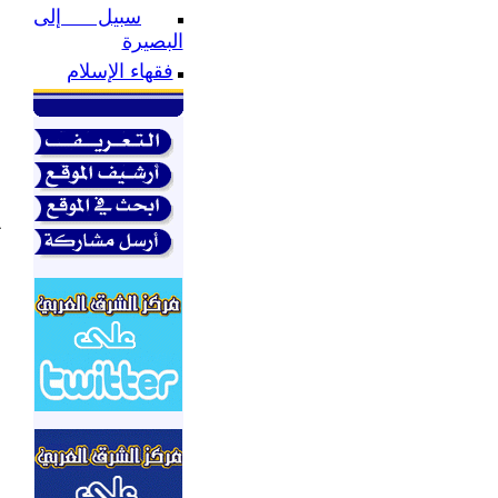
سبيل إلى
ع
البصيرة
ف
فقهاء الإسلام
ب
ا
ا
ا
ي
م
ا
ا
و
ا
ا
م
م
ا