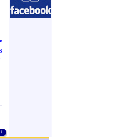
ا
ع
ا
و
و
_
*
ل
6
k