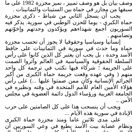
وصف بيان بل هو وصف تمييز ، نميز مجزرة 1982 على ما
بقها من مجازر في حماة بين الستينات والثمانينات .
يجب أن يسجل الثاني من شباط - ذكرى مجزرة
ماة الكبرى - يوما للحزن الوطني في سورية. يذكر فيه
لسوريون أجمع شهداءهم ويؤكدون وحدتهم وإخوّتهم
تضامنهم .
إنسانيا وسياسيا وحقوقيا لا يجوز أن تحسب مجزرة
ماة وما حدث في سورية في الثمانينات على حافظ
لأسد وحده ، بل يجب أن يعتبر كل الذين كانوا على رأس
لسلطة الحقوقية والسياسية في العالم وآثروا الصمت
لى الجريمة ؛ شركاء فيها نكتب في ترجمة كل واحد
نهم ( وفي عهده وقعت جريمة حماة الكبرى من أكبر
لجرائم الإنسانية وكان ممن صمتوا عليها ...) على رأس
ؤلاء الأمين العام للأمم المتحدة في وقته ونظيره في
لجامعة العربية ورؤساء الدول دائمة العضوية في مجلس
لأمن ..
ويجب أن ينسحب هذا على كل الصامتين على حرب
لإبادة في سورية هذه الأيام ...
على مدى ثلاثين عاما ومنذ مجزرة حماة الكبرى
نظام عصابة بيت الأسد يطبع في وعي السوريين أن