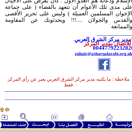
لإسلام ودعاته هم العدو الأول . كان يفرض على الأجيال
لى مدى تلك الأعوام أن تتعهد بالقضاء ( على جماعة
لإخوان المسلمين العميلة ) وليس على تحرير الأقصى
القدس والجولان ....!!! ويحدثونك عن المقاومة
الممانعة
___________
مدير مركز الشرق العربي
لاتصال بمدير المركز
0044779223282
zuhair@asharqalarabi.org.u
ملاحظة : ما يكتبه مدير مركز الشرق العربي يعبر عن رأي المركز
فقط
ـ
ـ