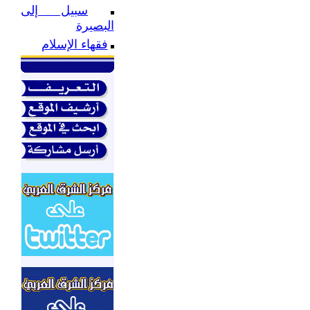
سبيل إلى
س
البصيرة
فقهاء الإسلام
ح
ا
و
ح
ا
ا
ع
م
ا
ه
ا
ا
ا
و