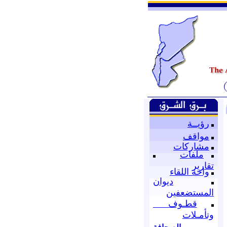
رؤيــة
مواقف
مشاركات
ملفات
تقارير
واحة اللقاء
ديوان
المستضعفين
قطـوف
وتأمـلات