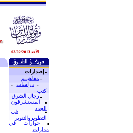
الأحد 03/02/2013
إصدارات
ـ
مفاهيــم
ـ
دراسات
ـ
كتب
ـ
رجال الشرق
المستشرقون
الجدد
ا
في
ا
التطويروالتنوير
ف
حوارات في
مدارات