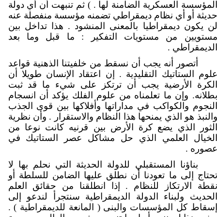
لمؤسسة العسكرية الضامنة لها . ) ثم تنبهت أن أي دولة
ديثة أو أي نظام ديمقراطي تضمنه مؤسسة منفصلة عنه
ن يكون ديمقراطيا بالمعنى المنشود . هذا تداخل بين
ستويين من مستويات التفكير : ما قبل وما بعد
لديمقراطي .
أتصور أنه يجب أن نسقط من خلفيتنا الذهنية قواعد
لوم الستاتيك التقليدية . إن اعتقاد الإنسان طويلا أن
لكرة الأرضية يجب أن ترتكز على شيء ما قد ثبت
طلانه. وإن ما تعلمناه من علوم الفلك يؤكد أن انسجام
لنجوم والكواكب في مداراتها وأفلاكها بين قوى الجذب
النبذ هو الذي يمنحها هذا النظام والاستقرار . وأن نظرية
لثور الذي يضع كرة الأرض بين قرنيه كانت نوعا من
لخيال العلمي الذي حل مشاكل عصر الستاتيك في
صوره .
بناؤنا المستقبلي للدولة الحديثة التي نحلم بها لا
حتاج إلى ما تعودنا أن نطلق عليها الضامن للسلطة أو
قطة الارتكاز للنظام . إذا انطلقنا من حقائق العلم
لحديث ولبناء الدولة الديمقراطية سنتجرأ لندعو إلى
سقاط كل المؤسسات والبنى ( المانعة للديمقراطية ) .