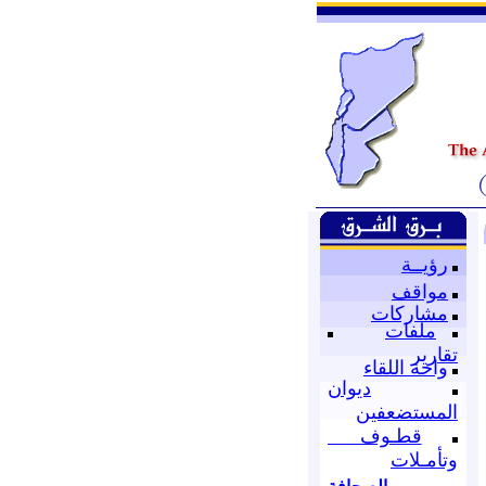
رؤيــة
مواقف
مشاركات
ملفات
تقارير
واحة اللقاء
ديوان
المستضعفين
قطـوف
وتأمـلات