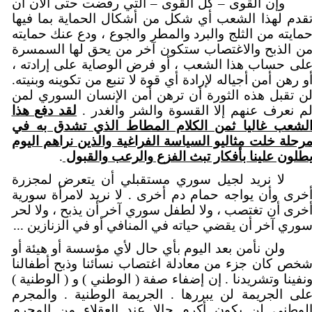
وإن القوى – كل القوى – التي رفضت حتى الآن أن
قدم لهذا الشعب أي شكل من أشكال الحماية بما فيها
مايته من الثلج والبرد والمطر والجوع ، ودع عنك حمايته
ن الذبح والاغتصاب ستكون آخر من يحق لها السمسرة
لى حساب هذا الشعب ، أو فرض الوصاية على إرادته ،
و رهن أمن أجياله لإرادة أي قوة لا تنبع من تكوينه وبنيته.
ن تقبل هذه الثورة أن ترهن أمن الإنسان السوري لمن
م نعرف عنهم إلا القسوة والشر والغدر .
لقد دفع هذا
لشعب غاليا ثمن الكلام المطاط الذي تشدق به في
رحلة خلت مثاليو السياسة الفراغية والذين نراهم اليوم
طلون علينا بأفكار تبث الفزع والرعب والقبول
.
لا نريد لجيل سوري مستقبلي أن يتعرض لمجزرة
خرى وأن يواجه حمام دم أخرى . لا نريد لامرأة سورية
خرى أن تغتصب ، ولا لطفل سوري آخر أن يذبح ، ولا لحر
وري آخر أن يقضي حياته في المنافي أو في الزنازين ...
ولن نأمن بعد اليوم بأي حال لأي مؤسسة أو هيئة أو
خص كان جزء من معادلة اغتصاب نسائنا وذبح أطفالنا
نفينا وتشريدنا . إن إضفاء صفة ( الوطني ) و ( الوطنية )
لى الجريمة لن يبررها . الجريمة الوطنية . والمجرم
لوطني لن يكون أكرم حالا عند العقلاء من المجرم