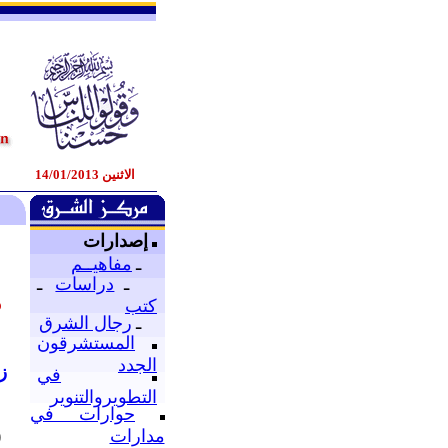
الاثنين 14/01/2013
إصدارات
ـ
مفاهيــم
ـ
دراسات
ـ
م
كتب
ـ
رجال الشرق
المستشرقون
الجدد
ز
في
التطويروالتنوير
حوارات في
(
مدارات