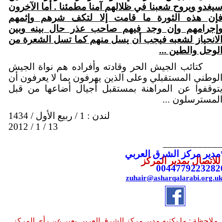
يغدو ويروح شعبنا في ظلالهم آمنا مطمئنا . أما الآخرون
إن هذه الثورة ما قامت إلا لتكف شرهم وإثمهم
إجرامهم وإن وجد فيهم صاحب عذر حال بينه وبين
لانحياز لشعبه فيجب أن يسل منهم كما تسل الشعرة من
لوحل والطين ...
كتائب الجيش الحر وقادته وأفراده هم نواة الجيش
لوطني المستقبلي وعلى الذين يهرفون بما لا يعرفون أن
توقفوا عن المراهنة بمستقبل أجيال أضاعها من قبل
لمسترسلون ...
لندن : 1 / ربيع الأول / 1434
13 / 1 / 2012
___________
مدير مركز الشرق العربي
لاتصال بمدير المركز
0044779223282
zuhair@asharqalarabi.org.u
ملاحظة : ما يكتبه مدير مركز الشرق العربي يعبر عن رأي المركز