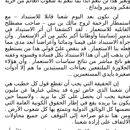
بغير هذا لن ننعم أبدا بما تنعم به شعوب العالم من حرية
فكير وتدبير وإبداع .
لن نكون بعد اليوم شعبا قابلا للاستبداد – مع
ستمطار الرحمة لروح مالك بن نبي – صاحب مصطلح
لقابلية للاستعمار . لقد اكتشفنا أن أثر الاستبداد في
دمير إنسانيتنا وأوطاننا أكبر بكثير من أثر الاستعمار . وأن
رأة الاستبداد على قيمنا ودمائنا وأعراضنا أبعد مدى مما
عله بنا الاستعمار . قد ينقض عليّ قولي هذا من يستطيع
ن يذهب إلى أن هذا الاستبداد بكل فساده وقسوته وعفنه
و ناتج مباشر من نتائج سياسات الاستعمار . وأن هؤلاء
لجلاوزة الملتفعين بعباءات المستبدين ما هم إلا أدوات
غيرة بأيدي المستعمرين ...
إن الحقيقة التي يجب أن تقطع قول كل خطيب هي
ن شعبنا الذي خاض ثورة قد ينجلي غبارها عن مليون
حية يجب أن يحصل على كل ما يريد . ولاسيما حين
كون ما يريده يقع في إطار الحقوق الكونية العامة التي
ضمنها كل الوثائق الدولية وتتمتع بها كل شعوب الأرض .
من هنا ندعو صراحة إلى التوقف عن جميع محاولات
لالتفاف على إرادة شعبنا .