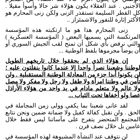
لأجنبي . عند العقلاء يكون هؤلاء شر حالا وأسوأ مقيلا .
ل الفطر السليمة تستقذر الزنى ولكن زنى المحارم هو
لأكثر إثارة للنفور والاشمئزاز ..
زنى المحارم هذا هو ما ارتكبته هذه المؤسسة
لمرتكسة التي يسميها البعض ( المؤسسة العسكرية )
التي نرفض بأي شكل أن تمنح لقب الجيش السوري أو
ن يوضأ مجرموها بلفظ الوطنية ...
إن هؤلاء الذي لم يحققوا خلال تاريخهم الطويل
وطننا وشعبنا نصرا واحدا إلا عندما كانوا ينفلتون عليه ؛
ن يكونوا أبدا جزء من المعادلة الوطنية المستقبلية . ولن
أمن في وطننا امرأة ولا طفل ولا رجل ولا مفكر ولا مصل
لا عالم ولا متعلم مادام في يد واحد من هؤلاء الأراذل
صا ولو أخفاها تحت الثياب ...
لقد عانى شعبنا بما يكفي وولى زمن المجاملة في
لحق . ولن نقبل كفالة كفيل ولا ضمانة ضمين ونحن نتابع
لمجتمع المتحضر يتفرج على مآساتنا ليس فقط خلال
امين بل خلال نصف قرن .
لن نتوقف عند النشأة المشبوهة لهذه المؤسسة في