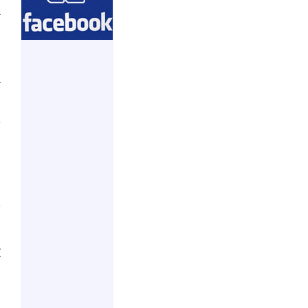
و
ت
ا
ا
ت
ج
ف
أ
ه
ا
ص
أ
ض
ي
ت
و
ا