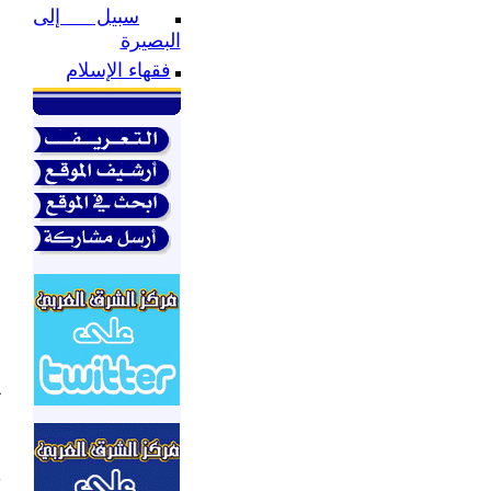
ا
سبيل إلى
ح
البصيرة
ل
فقهاء الإسلام
م
ا
ع
ا
ب
ا
و
ا
ا
ع
ت
ن
ا
إ