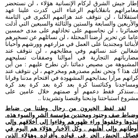
طار جيش الشرق لركام الإنسانية هؤلاء ، لن نستحضر
غامراتهم بانقلاباتهم الرعناء التي كدرت علينا عهد
ستقلالنا ، لن نتوقف عند هزائمهم الكبرى في الثامنة
الأربعين والسابعة والستين والثالثة والسبعين التي أذلت
مائرنا ، لن نحاسبهم على تخاذلهم على مدى خمسين
اما عن تحرير أرضنا المحتلة ، لن نسائلهم عن تسخيرهم
أبنائنا ومجندينا على العمل في مزارعهم وورشهم وأحيانا
غالين عند نسائهم وفي مطابخهم ، لن نتوقف عند
ضارباتهم التجارية في أموالنا وصفقات تسليحهم
لمشبوهة من مصيص دمائنا ،لن نطرح عليهم : من أين
ك هذا ؟ ونحن نعلم مصدرهم ومخرجهم ، لن نتوقف عند
راتهم مرارا بمذابحهم المشهودة في اقتحام مدننا وقرانا
مساجدنا وكنائسنا كرة بعد كرة بعد كرة بعد كرة
..سنذكر فقط دعمهم أو صمتهم خلال عامين على
شروع استباحتنا وذبحنا وقنصنا وتشريدنا ..
لقد لفظ الخيرون من رجال وطننا من ضباط
ضباط صف وجنود ومجندين مؤسسة الشر والسوء هذه.
بذوها وخلفوها وراء ظهورهم وفاءوا إلى أخلاقهم وإلى
وطانهم وإلى أهليهم . وكل الأخيار هؤلاء هم اليوم في
صائل الجيش الحر في قواده وأفراده وهؤلاء الذين