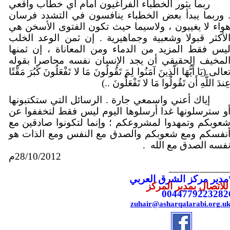
ربما يثور الخطباء الفراغيون أمام أي خطاب واقعي
 وربما يبدأ بعض الخطباء ينافسون في التشدد فرسان
واء لا يغيبون ، ولاسيما حيث تكون الفتوى الأسخن هي
لأكثر قبولا وشعبية وجماهيرية . إن ثمن الوعد الخلب
يس فقط المزيد من الدماء ومن المعاناة ، إن ثمنها
لمخيف الحقيقي أن يجد الإنسان نفسه محاصرا بقوله
عالى (يَا أَيُّهَا الَّذِينَ آمَنُوا لِمَ تَقُولُونَ مَا لا تَفْعَلُونَ كَبُرَ مَقْتًا
ِندَ اللَّهِ أَن تَقُولُوا مَا لا تَفْعَلُونَ ..)
إياك أعني واسمعي جارة . الرسائل التي ستكتبونها
و سترسلونها غدا أرسلوها اليوم ليس فقط لتخففوا عن
عوبكم وتمهدوا لمشروعكم ؛ وإنما لتكونوا صادقين مع
نفسكم ومع شعوبكم والصدق مع النفس ومع الذات هو
فسه الصدق مع الله
.
28/10/2012م
___________
مدير مركز الشرق العربي
لاتصال بمدير المركز
0044779223282
zuhair@asharqalarabi.org.u