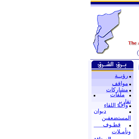
رؤيــة
مواقف
مشاركات
ملفات
تقارير
واحة اللقاء
ديوان
المستضعفين
قطـوف
وتأمـلات