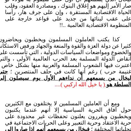
ار الأمر إليهم هو إغلاق البنوك ، ومصادرة العقود، وقلب
لحياة الاقتصادية المستقرة ، وإن على جرف هار، رأسا
لى عقب لبنائها من جديد على قواعد خارجة على
لمنظومة الاقتصادية العالمية ..!!
كذا يكتب العاملون المسلمون ويخطبون ويحاضرون
ثيرا عن دولة العزة والقوة والمنعة والجهاد ورفض الاستكانة
الخضوع ومواضعات السياسات الدولية ، التي تأسست على
نقاض الدولة المسلمة بعد الحرب العالمية الأولى ، والتي
عتبرت فيها الشعوب المسلمة والعربية منها بشكل خاص (
نيمة حرب ) رغم أنها كانت في حلف المنتصرين ؛
حتى
يخال من يسمعهم أن نداءهم الأول يوم سيصلون إلى
لسلطة هو
( يا خيل الله اركبي )....
ومع أن العاملين المسلمين لا يختلفون مع الكثيرين
ول آفاق الحرية السياسية إلا أنهم عندما يكتبون
يخطبون ويقررون يعلنون تحفظات غير محدودة على
رية الاعتقاد وحرية التعبير وعلى الحريات الاجتماعية في
جلياتها المختلفة ؛
فيخال من يسمعهم أنهم إذا صاروا إلى