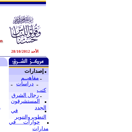
الأحد 28/10/2012
إصدارات
ـ
مفاهيــم
ـ
دراسات
ـ
كتب
ـ
رجال الشرق
المستشرقون
ز
الجدد
في
التطويروالتنوير
حوارات في
م
مدارات
إ