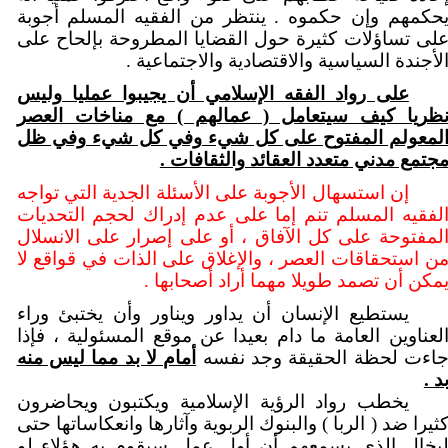
حكمهم وإن حكموه . ينتظر من الفقيه المسلم أجوبة
لى تساؤلات كثيرة حول القضايا المطروحة بإلحاح على
لأجندة السياسية والاقتصادية والاجتماعية .
على رواد الفقه الإسلامي أن يجيبوا عمليا وليس
ظريا كيف سيتعامل ( عمالهم ) مع مناخات العصر
لمعولم المفتوح على كل شيء وفي كل شيء وفي ظل
جتمع مدني متعدد العقائد والثقافات .
إن استسهال الأجوبة على الأسئلة الجدية التي تواجه
لفقيه المسلم تنم إما على عدم إدراك لحجم التحديات
لمفتوحة على كل الآفاق ، أو على إصرار على الانسلال
ن استحقاقات العصر ، والإغلاق على الذات في قواقع لا
مكن أن تصمد طويلا مهما أراد أصحابها .
يستطيع الإنسان أن يداور ويناور وأن يختبئ وراء
لعناوين العامة ما دام بعيدا عن موقع المسئولية ، فإذا
اءت لحظة الحقيقة وجد نفسه
أمام لا بد مما ليس منه
د .
يخطب رواد الرؤية الإسلامية ويكتبون ويحاضرون
ثيرا ضد ( الربا ) والبنوك الربوية وآثارها وانعكاساتها حتى
يخال الذي يسمعهم أن أول عمل سيقوم به هؤلاء لو