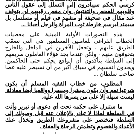
رسي الحكم سيبادرون إلى التسلل إلى عقول الناس
قلوبهم للفحص والتفتيش وأن مقص رقيبهم لن يتوقف
ند مقال في صحيفة أو مشهد في فيلم أو مسلسل بل
يمتد ليرسم خارطة ثوب المرأة والرجل أحيانا ...
هذه التصورات الأولية المبنية على معطيات
لخطاب الفراغي للعاملين المسلمين هي التي تصعّب
لطريق عليهم ، وتجعل الآخرين في الداخل والخارج
تخوفون منهم ، ولكن عندما يجد هؤلاء العاملون طريقهم
لى السلطة يتأكدون أن الواقع يحكم حتى الحاكمين.
يجدون أنفسهم في سياق أكبر من أن تسيطر عليه عصا
احب سلطان ...
المطلوب من خطاب الفقيه المسلم أن يكون
رعيا نعم وأن يكون مبشرا وميسرا وواقعيا أيضا معادلة
يست سهلة إلا على من يسرها الله عليه.
ما ستنزل على حكمه تحت أي دعوى أو تبرير وأنت
ي السلطة لماذا لا تبادر بالإعلان عنه قبل وصولك إلى
لسلطة فتختصر على مشروعك الطريق وتخذل عنك
لأعداء والخصوم وتطمئن الرجاة والعفاة .