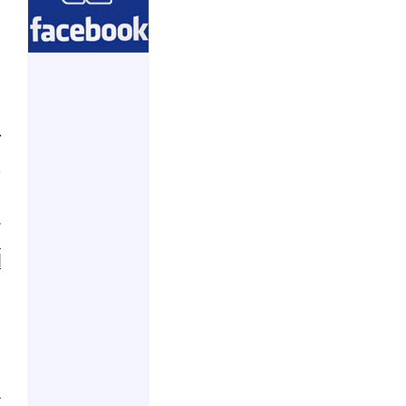
ص
ا
ع
ا
ك
و
أ
ا
غ
ل
ا
ح
و
ح
ت