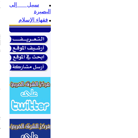
سبيل إلى
ي
البصيرة
ع
ا
فقهاء الإسلام
ن
ا
م
ا
ا
م
ي
ا
ج
ب
ك
ل