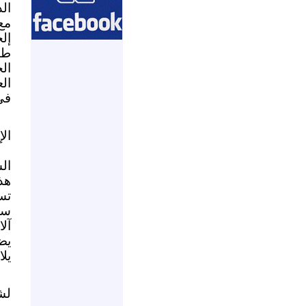
الد
مع
إل
طه
ال
ال
في
الإ
ال
هذ
تس
سل
آل
يض
يلا
لش