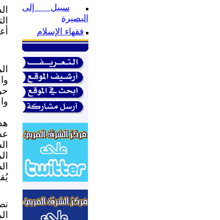
سبيل إلى
ال
البصيرة
ال
أع
فقهاء الإسلام
ال
وال
حر
وال
هذ
عش
ال
ال
ال
يُق
تص
ال