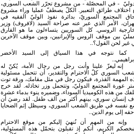
وليّ
- في المحصّلة - من مشروع تحرّر الشعب السوري،
 اختلاف طرائق التعبير. الكلّ يصطفّ عمليا وراء مشروع
حاق المجتمع السوريّ، بدائرة نفوذ الوليّ الفقيه في
ران، الأمر الذي عبر عنه صراحة السيد (لافروف) وزير
خارجية الروسي. كل السوريين يتساءلون ما هو الفارق
عمليّ بين موقف الروس والإيرانيين، وبين موقف الآخرين
 غير لحن القول؟..
كما نتوجه في هذا السياق إلى السيد الأخضر
براهيمي..
إنه ليعزّ علينا وأنت رجل من رجال الأمة، يُكنّ له
شعب السوري كلّ الاحترام والتقدير، أن تتحمل مسئولية
ه المهمة القذرة، فيكون رجل في مثل مقامك، ورقة توت
تر عورة المجتمع الدوليّ، وتتحمل وزر تخاذله. لقد خرج
فك من هذه الكوميديا السوداء، وضميره ينوء بدماء عشرة
اف إنسان سوري، بينهم أكثر من ألف طفل. لقد رضيَ أن
ع نفسه في طريق الشعب السوري، وسيظل إثم الضحايا
حقه إلى يوم الدين..
وإنه من المهم أن نُنهيَ إليكم من موقع الاحترام
خصكم الكريم، أنكم إذ تقبلون بتحمّل هذه المسئولية،