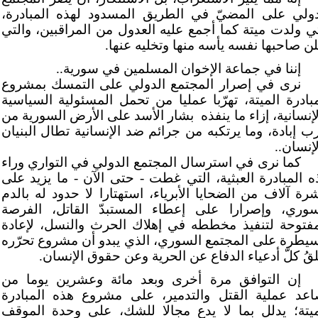
دولي على المضيّ في الطريق المسدود لهذه المبادرة،
تي ولدت ميتة كما أجمع عليه العدول من المراقبين، والتي
لن صاحبها نفسه يأسه منها وتخليه عنها.
إننا في جماعة الإخوان المسلمين في سورية..
نرى في إصرار المجتمع الدولي على التمسك بمشروع
مبادرة الميتة، تهرّبا عمليا من تحمل المسئولية السياسية
إنسانية، إزاء ما ينفذه
بشار الأسد على الأرض السورية من
ب إبادة، وما يرتكبه من جرائم ضد الإنسانية تطال البنيان
إنسان..
كما نرى في استرسال المجتمع الدولي في التواري وراء
ه المبادرة العبثية، التي غطت - حتى الآن - ما يزيد على
رة آلاف من الضحايا الأبرياء، استهتارا لا حدود له بالدم
سوري، وإصرارا على إعطاء المستبدّ القاتل، الفرصة
مفتوحة لتنفيذ مخططه في إهلاك الحرث والنسل، لإعادة
سيطرة على المجتمع السوري، الذي يبدو أن مشروع تحرّره
لقُ كلّ أدعياء الدفاع عن الحرية وعن حقوق الإنسان.
إن التوافق مرة أخرى وبعد مائة وعشرين يوما من
اعد عملية القتل والتدمير، على مشروع هذه المبادرة
ميتة؛ يدلل بما لا يدع مجالا للشك، على وحدة الموقف