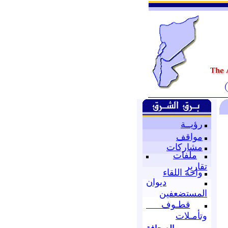
رؤيــة
مواقف
مشاركات
ملفات
تقارير
واحة اللقاء
ديوان
المستضعفين
قطـوف
وتأمـلات