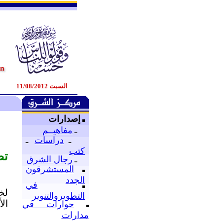
السبت 11/08/2012
إصدارات
ـ
مفاهيــم
ـ
دراسات
ـ
كتب
تص
ـ
رجال الشرق
المستشرقون
الجدد
في
لخ
التطويروالتنوير
الأ
حوارات في
مدارات