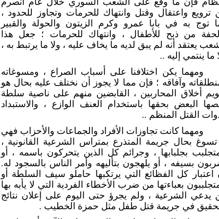
نظام فإن ما وقع على الشعب السوري خلال عام انصرم
 ترويع واعتقال وقتل وانتهاك للحرمات وتجاوز للحدود ،
ا توج به في بابا عمرو وكرم الزيتون والحولة والقبير
لحفة من ذبح للأطفال ، وانتهاك للحرمات ؛ جعل هذا
عب يعتقد أنه لم يبق لديه ما يخاف عليه ، ولا ما يرتبط به ،
 ما ينتمي إليه ..
ومهما يكن اختلافنا على أسباب الصراع ، ومسوغاته
نطلقاته وآفاقه ؛ فإن مما لا يجوز أن نختلف عليه بحال هو
ويم أخلاق المحاربين ، القابضين منهم على ناصية سلطة
صها البعض بحقها باستخدام العنف الوازع ، والاستبداد
وات القتل المنظم ..
ومهما كانت تجاوزات الأفراد والجماعات والأحزاب فهي
 تسوغ بحال جريمة المتذرع بمتراس الشرعية القانونية ،
متجلبب بجلبابها ، وجرائم كل الذين يتحركون باسمه ، أو
ربون بسيفه ، أو يلهجون بتأليهه وأمر الناس بالسجود له.
 اعتبار كل الفظائع التي يرتكبها حاملو سيف السلطة أو
تجلببون بعباءتها من ضرب الأخطاء الفردية التي لا يأبه بها
 يدعي الشرعية ، ولم يجرؤ حتى اليوم على إعلان نتائج
تحقيق في جريمة قتل طفل مثل حمزة الخطيب .