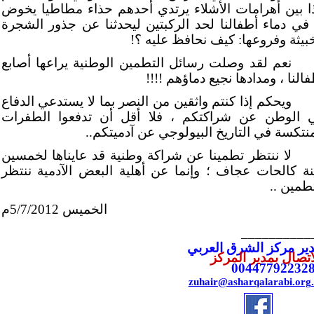
ا بين أهرامات الأشلاء يرتدي أحدهم حذاء مطاطيا يخوض
 في دماء أطفالنا لحد الركبتين ليحدثنا عن جذور الشجرة
خبيثة وفروعها: كيف نحافظ عليه ؟!
نعم لقد وصلت رسائل التطمين الوطنية يراعها أصابع
النا ، ومدادها نجيع دماؤهم !!!!
ويحكم إذا كنتم واثقين من النصر بما لا يستدعي الدفاع
 الوطن عن شراكتكم ، فلا أقل أن تدفعوا الطفرات
منتكسة في التاريخ البيولوجي عن آدميتكم..
لا ننتظر تطمينا عن شراكة وطنية قد عايناها لخمسين
ة كالحات عجاف ؛ وإنما عن أهلية البعض الآدمية ننتظر
طمين ..
الخميس 5/7/2012م
__________
ير مركز الشرق العربي
تصال بمدير المركز
00447792232
zuhair@asharqalarabi.org