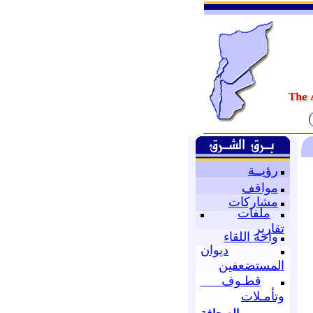
رؤيــة
مواقف
مشاركات
ملفات
تقارير
واحة اللقاء
ديوان
المستضعفين
قطـوف
وتأمـلات