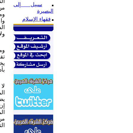
ال
سبيل إلى
من
البصيرة
وم
فقهاء الإسلام
وا
الش
ولا
وم
تق
يخ
بأد
لا
ال
يض
إن
الم
من
ال