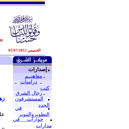
الخميس 05/07/2012
إصدارات
ـ
مفاهيــم
ـ
دراسات
ـ
كتب
ـ
رجال الشرق
زه
المستشرقون
الجدد
في
عل
التطويروالتنوير
حوارات في
مدارات