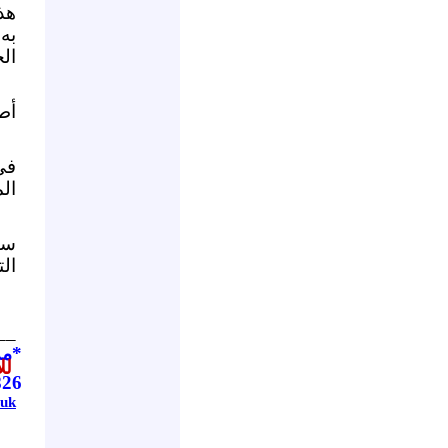
هذ
به
ال
أطف
في
ال
سن
الت
__
*مد
للا
826
.uk