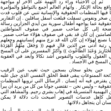
ثم إن الاختباء وراء رد التهمة على الآخر أو مواجهة
اقع بحالة الإنكار . واتهام العالم أجمع بالتواطؤ والمؤامرة
ا فيها المنظمات الحقوقية والإنسانية تنبي عن قلوب قدت
 صخر ونفوس تسفلت فبلغت أسفل سافلين . إن التقارير
حقوقية عما يواجهه أطفال سورية بين أيدي الجزارين رسالة
ضحة إلى كل صاحب ضمير في صفوف المتواطئين
لصامتين إن كان قد بقي في صفوف هؤلاء صاحب ضمير .
ا نصنع لهؤلاء إن كان الله قد نزع منهم إنسانيتهم وجعلهم
رتبة أدنى من الذين قال فيهم (( وَجَعَلَ مِنْهُمُ الْقِرَدَةَ
لْخَنَازِيرَ وَعَبَدَ الطَّاغُوتَ )) وأكثرُ المفسرين على أن المسخ
 العقول والقلوب والنفوس أشد نكالا وأبعد في العقوبة
 المسخ في الأجساد .
حين يخلو سجان بسجين حيث تغيب عين الرقيب
ائحة الممنوعات يبقى فقط الخلق النفسي الذي جبل عليه
 يفترض فيه أنه إنسان . الرسائل التي ترويها المنظمات
حقوقية – وليس نحن – تقتضي جوابا من كل من يريد أن يبرأ
 البهيمية المتسربلة في إهاب بشري رجيم. والمشاهد التي
قل كاهل عدسات التصوير أصبحت ذات دلالة لا يمكن
سان أن يتجاهل دلالاتها.
حين تنفلت مجموعة من البشر المردودين إلى أسفل