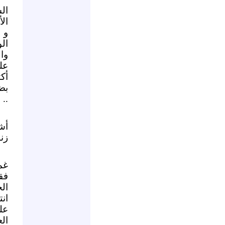
ال
ال
و 
ال
وا
عل
أك
بض
..
أش
زن
غم
فق
ال
ان
عل
ال