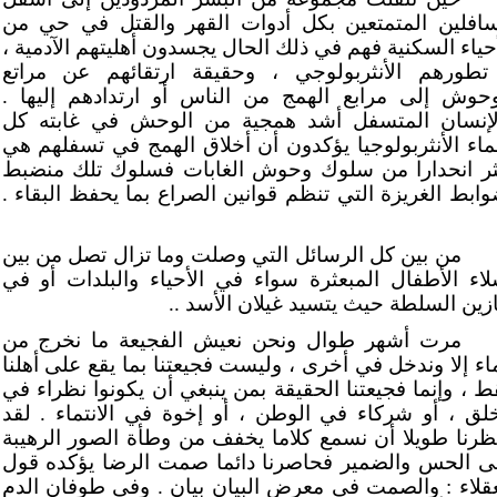
سافلين المتمتعين بكل أدوات القهر والقتل في حي من
أحياء السكنية فهم في ذلك الحال يجسدون أهليتهم الآدمية ،
تطورهم الأنثربولوجي ، وحقيقة ارتقائهم عن مراتع
وحوش إلى مرابع الهمج من الناس أو ارتدادهم إليها .
لإنسان المتسفل أشد همجية من الوحش في غابته كل
ماء الأنثربولوجيا يؤكدون أن أخلاق الهمج في تسفلهم هي
ثر انحدارا من سلوك وحوش الغابات فسلوك تلك منضبط
وابط الغريزة التي تنظم قوانين الصراع بما يحفظ البقاء .
من بين كل الرسائل التي وصلت وما تزال تصل من بين
لاء الأطفال المبعثرة سواء في الأحياء والبلدات أو في
ازين السلطة حيث يتسيد غيلان الأسد ..
مرت أشهر طوال ونحن نعيش الفجيعة ما نخرج من
اء إلا وندخل في أخرى ، وليست فجيعتنا بما يقع على أهلنا
ط ، وإنما فجيعتنا الحقيقة بمن ينبغي أن يكونوا نظراء في
خلق ، أو شركاء في الوطن ، أو إخوة في الانتماء . لقد
تظرنا طويلا أن نسمع كلاما يخفف من وطأة الصور الرهيبة
ى الحس والضمير فحاصرنا دائما صمت الرضا يؤكده قول
عقلاء : والصمت في معرض البيان بيان . وفي طوفان الدم