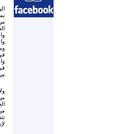
الو
بم
من
ال
وا
وا
وم
في 
وَا
في
من
ول
من
ال
من
تث
لإن