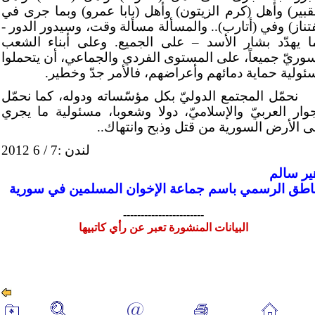
لقبير) وأهل (كرم الزيتون) وأهل (بابا عمرو) وبما جرى في
فتناز) وفي (أتارب).. والمسألة مسألة وقت، وسيدور الدور -
ا يهدّد بشار الأسد – على الجميع. وعلى أبناء الشعب
سوريّ جميعاً، على المستوى الفردي والجماعي، أن يتحملوا
ئولية حماية دمائهم وأعراضهم، فالأمر جدّ وخطير.
نحمّل المجتمع الدوليّ بكل مؤسّساته ودوله، كما نحمّل
جوار العربيّ والإسلاميّ، دولا وشعوبا، مسئولية ما يجري
ى الأرض السورية من قتل وذبح وانتهاك..
لندن :7 / 6 2012
ير سالم
ناطق الرسمي باسم جماعة الإخوان المسلمين في سورية
-----------------------
البيانات المنشورة تعبر عن رأي كاتبيها