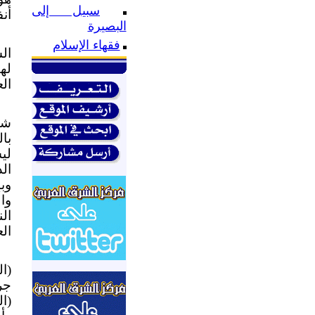
سبيل إلى
أن
البصيرة
فقهاء الإسلام
ال
له
الع
شه
با
لي
ال
وب
وا
ال
ال
(ا
جر
(ا