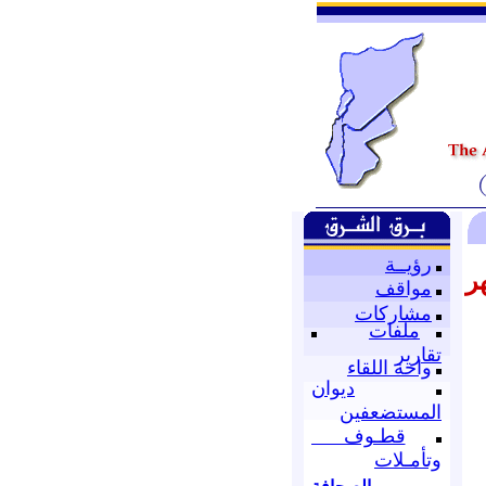
رؤيــة
هر
مواقف
مشاركات
ملفات
تقارير
واحة اللقاء
ديوان
المستضعفين
قطـوف
وتأمـلات