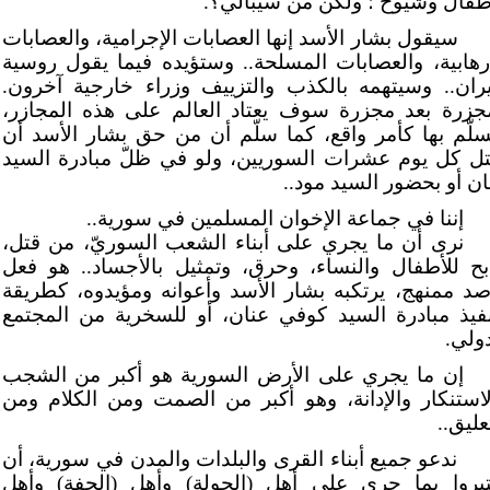
طفال وشيوخ ؛ ولكن من سيبالي؟.
سيقول بشار الأسد إنها العصابات الإجرامية، والعصابات
إرهابية، والعصابات المسلحة.. وستؤيده فيما يقول روسية
يران.. وسيتهمه بالكذب والتزييف وزراء خارجية آخرون.
جزرة بعد مجزرة سوف يعتاد العالم على هذه المجازر،
سلّم بها كأمر واقع، كما سلّم أن من حق بشار الأسد أن
تل كل يوم عشرات السوريين، ولو في ظلّ مبادرة السيد
ان أو بحضور السيد مود..
إننا في جماعة الإخوان المسلمين في سورية..
نرى أن ما يجري على أبناء الشعب السوريّ، من قتل،
بح للأطفال والنساء، وحرق، وتمثيل بالأجساد.. هو فعل
صد ممنهج، يرتكبه بشار الأسد وأعوانه ومؤيدوه، كطريقة
نفيذ مبادرة السيد كوفي عنان، أو للسخرية من المجتمع
دولي.
إن ما يجري على الأرض السورية هو أكبر من الشجب
لاستنكار والإدانة، وهو أكبر من الصمت ومن الكلام ومن
عليق..
ندعو جميع أبناء القرى والبلدات والمدن في سورية، أن
تبروا بما جرى على أهل (الحولة) وأهل (الحفة) وأهل