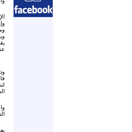
وأ
ال
وإ
وم
وي
يق
عن
وذ
قا
لت
ال
وا
الت
يع