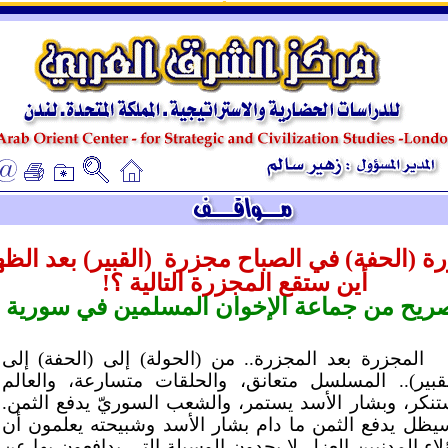
ـ
ـ
ة (الحفة) في الصباح مجزرة
(القبير) بعد الظ
أين ستقع المجزرة التالية ؟!
ريح من جماعة الإخوان المسلمين في سورية
المجزرة بعد المجزرة.. من (الحولة) إلى (الحفة) إلى
لقبير).. المسلسل متعانق، والحلقات متسارعة، والعالم
تنكر، وبشار الأسد يستمر، والشعب السوريّ يدفع الثمن.
يظل يدفع الثمن ما دام بشار الأسد وشبيحته يعلمون أن
لاء المدنيين العزل لا يجدون الوسيلة التي يدافعون بها عن