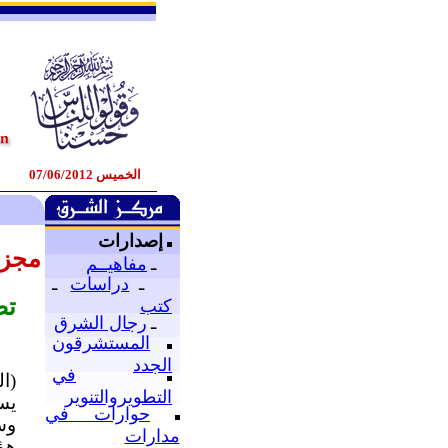
الخميس 07/06/2012
إصدارات
مجزر
ـ
مفاهيــم
ـ
دراسات
ـ
تص
كتب
ـ
رجال الشرق
المستشرقون
الجدد
في
(ا
التطويروالتنوير
يس
حوارات في
وس
مدارات
هؤ