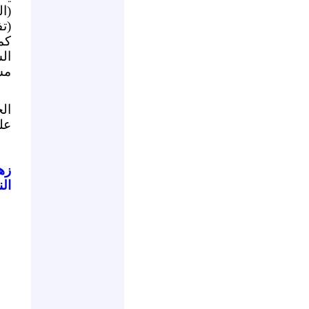
(ا
(ت
كم
ال
مس
ال
عل
زه
ال