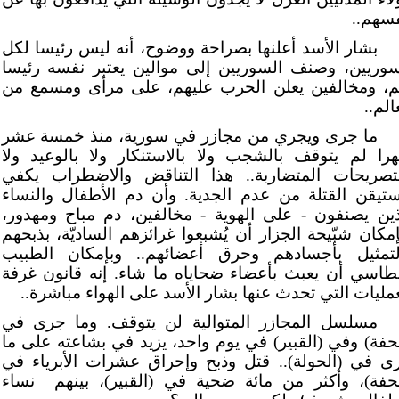
فسهم..
بشار الأسد أعلنها بصراحة ووضوح، أنه ليس رئيسا لكل
سوريين، وصنف السوريين إلى موالين يعتبر نفسه رئيسا
م، ومخالفين يعلن الحرب عليهم، على مرأى ومسمع من
الم..
ما جرى ويجري من مجازر في سورية، منذ خمسة عشر
را لم يتوقف بالشجب ولا بالاستنكار ولا بالوعيد ولا
لتصريحات المتضاربة.. هذا التناقض والاضطراب يكفي
ستيقن القتلة من عدم الجدية. وأن دم الأطفال والنساء
ذين يصنفون - على الهوية - مخالفين، دم مباح ومهدور،
إمكان شبّيحة الجزار أن يُشبعوا غرائزهم الساديّة، بذبحهم
لتمثيل بأجسادهم وحرق أعضائهم.. وبإمكان الطبيب
نطاسي أن يعبث بأعضاء ضحاياه ما شاء. إنه قانون غرفة
عمليات التي تحدث عنها بشار الأسد على الهواء مباشرة..
مسلسل المجازر المتوالية لن يتوقف. وما جرى في
لحفة) وفي (القبير) في يوم واحد، يزيد في بشاعته على ما
ى في (الحولة).. قتل وذبح وإحراق عشرات الأبرياء في
لحفة)، وأكثر من مائة ضحية في (القبير)، بينهم
نساء