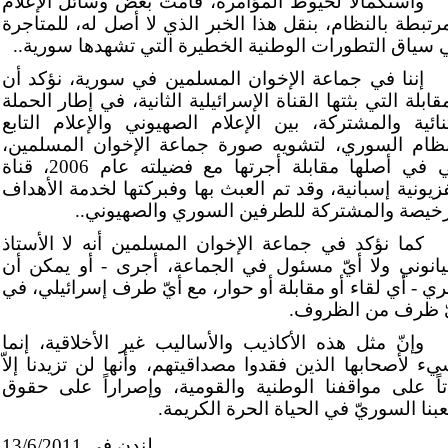
واستكمالا لخيوط المؤامرة، قامت بعض وسائل الإعلام
مرتبطة بالنظام، بنقل هذا الخبر الذي لا أصل له، للمتاجرة
 سياق التطورات الوطنية الخطيرة التي تشهدها سورية..
إننا في جماعة الإخوان المسلمين في سورية، نؤكد أن
قابلة التي بثتها القناة الإسرائيلية الثانية، في إطار الحملة
ثنائية والمشتركة، بين الإعلام الصهيوني والإعلام التابع
نظام السوري، لتشويه صورة جماعة الإخوان المسلمين،
هي في أصلها مقابلة أجرتها مع فضيلته عام 2006، قناة
فزيونية إسبانية، وقد تم العبث بها وفبركتها لخدمة الأهداف
رخيصة والمشتركة للطرفين السوري والصهيوني..
كما نؤكد في جماعة الإخوان المسلمين أنه لا الأستاذ
بيانوني ولا أيّ مسئول في الجماعة، أجرى - أو يمكن أن
ري - أي لقاء أو مقابلة أو حوار، مع أيّ طرف إسرائيلي، في
ّ ظرف من الظروف.
وإنّ مثل هذه الأكاذيب والأساليب غير الأخلاقية، إنما
يء لأصحابها الذين فقدوا مصداقيتهم، وأنها لن تزيدنا إلاّ
اتاً على مواقفنا الوطنية والقومية، وإصراراً على حقوق
بنا السوريّ في الحياة الحرة الكريمة.
لندن في 13/6/2011