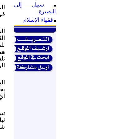
سبيل إلى
ال
البصيرة
في
فقهاء الإسلام
الم
ال
لل
تل
ال
ال
يج
أي
تس
ثب
شع