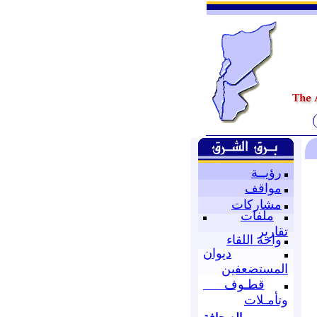
رؤيــة
مواقف
مشاركات
ملفات
تقارير
واحة اللقاء
ديوان
المستضعفين
قطـوف
وتأمـلات