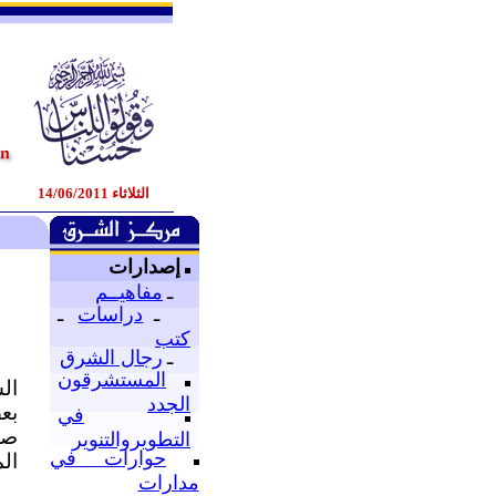
الثلاثاء 14/06/2011
إصدارات
ـ
مفاهيــم
ـ
دراسات
ـ
كتب
ـ
رجال الشرق
المستشرقون
ال
الجدد
بع
في
صد
التطويروالتنوير
حوارات في
ال
مدارات