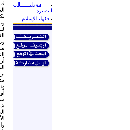
فلق
سبيل إلى
ال
البصيرة
نك
فقهاء الإسلام
وي
قت
ال
وتز
سب
الث
أن
ال
تر
مت
ونح
أو
من
شه
ال
ال
وا