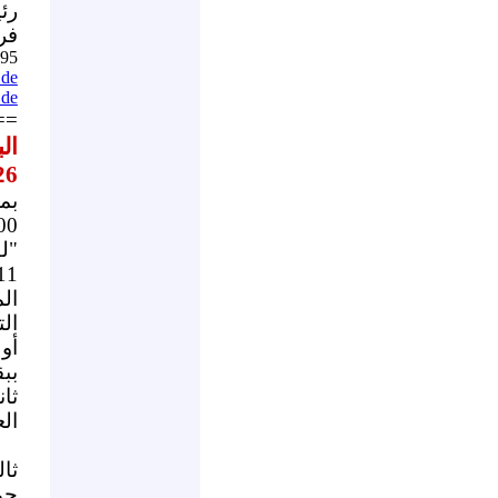
رئي
فران
 95
.de
.de
==
ال
26
بم
ال
الت
أو
بب
ثا
ال
ثا
جم