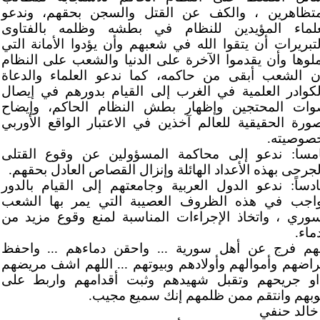
متظاهرين ، والكف عن القتل والسجن بحقهم، وندعو
علماء المؤيدين للنظام في بطشه وظلمه بالفتاوى
لتبريرات أن يتقوا الله في شعبهم وأن يؤدوا الأمانة التي
لوها وأن يقدموا الآخرة على الدنيا والشعب على النظام
ن الشعب أبقى من حاكمه، كما ندعو العلماء والدعاة
لكوادر العلمية في الغرب إلى القيام بدورهم في إيصال
وات المحتجين وإظهار بطش النظام الحاكم، وإيضاح
صورة الحقيقية للعالم آخذين في الاعتبار الواقع الأوربي
صوصيته.
مسا: ندعو إلى محاكمة المسؤولين عن وقوع القتلى
لجرحى بهذه الأعداد الهائلة وإنزال القصاص العادل بحقهم.
دساً: ندعو الدول العربية وجامعتهم إلى القيام بالدور
واجب في هذه الظروف العصيبة التي يمر بها الشعب
سوري ، واتخاذ الإجراءات المناسبة لمنع وقوع مزيد من
ماء.
لهم فرج عن أهل سورية ... واحقن دماءهم ... واحفظ
راضهم وأموالهم وأولادهم وبيوتهم ... اللهم اشف مريضهم
او جريحهم وتقبل شهيدهم وثبت أقدامهم واربط على
وبهم وانتقم ممن ظلمهم إنك سميع مجيب.
 خالد حنفي