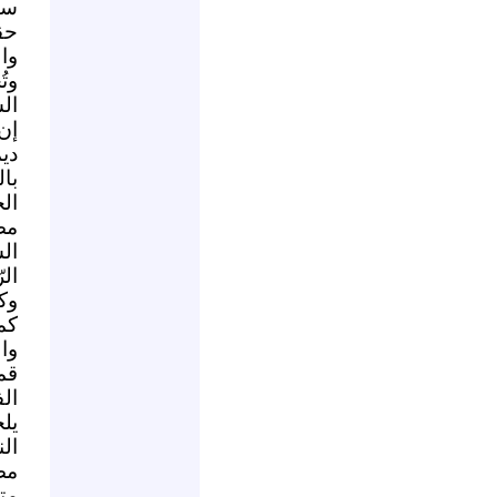
سو
حق
وا
وت
ال
إن
دي
با
ال
مص
ال
الر
وك
كم
وا
قم
ال
يل
ال
مص
مت