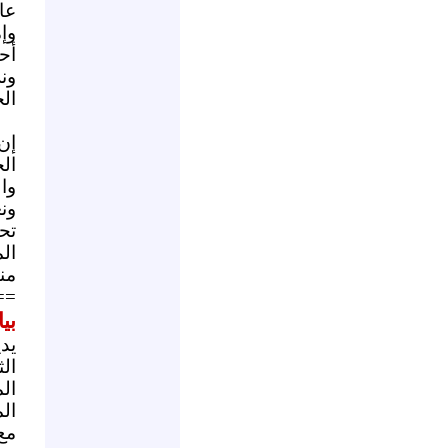
عا
وإ
أح
ون
الخ
إن
ال
وال
ونع
تح
ال
منب
==
بي
يد
ال
ال
ال
مع