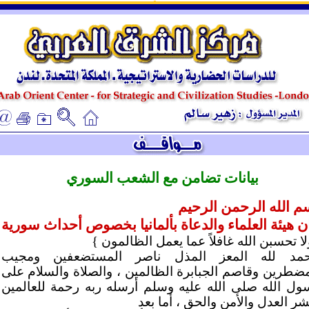
ـ
ـ
بيانات تضامن مع الشعب السوري
م الله الرحمن الرحيم
ان هيئة العلماء والدعاة بألمانيا بخصوص أحداث سورية
ا تحسبن الله غافلاً عما يعمل الظالمون }
حمد لله المعز المذل ناصر المستضعفين ومجيب
مضطرين وقاصم الجبابرة الظالمين ، والصلاة والسلام على
ول الله صلى الله عليه وسلم أرسله ربه رحمة للعالمين
شر العدل والأمن والحق ، أما بعد