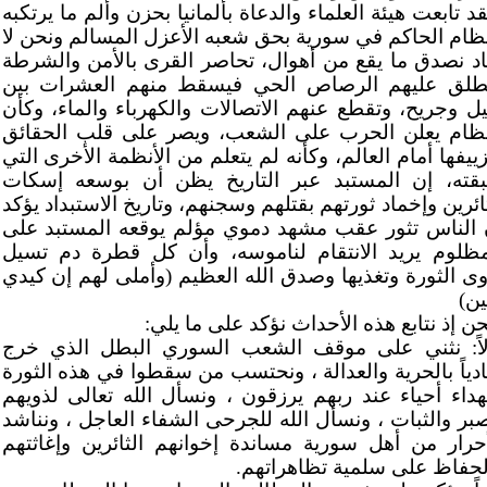
د تابعت هيئة العلماء والدعاة بألمانيا بحزن وألم ما يرتكبه
نظام الحاكم في سورية بحق شعبه الأعزل المسالم ونحن لا
اد نصدق ما يقع من أهوال، تحاصر القرى بالأمن والشرطة
طلق عليهم الرصاص الحي فيسقط منهم العشرات بين
يل وجريح، وتقطع عنهم الاتصالات والكهرباء والماء، وكأن
نظام يعلن الحرب على الشعب، ويصر على قلب الحقائق
ييفها أمام العالم، وكأنه لم يتعلم من الأنظمة الأخرى التي
قته، إن المستبد عبر التاريخ يظن أن بوسعه إسكات
ائرين وإخماد ثورتهم بقتلهم وسجنهم، وتاريخ الاستبداد يؤكد
 الناس تثور عقب مشهد دموي مؤلم يوقعه المستبد على
مظلوم يريد الانتقام لناموسه، وأن كل قطرة دم تسيل
وى الثورة وتغذيها وصدق الله العظيم (وأملى لهم إن كيدي
ين)
ن إذ نتابع هذه الأحداث نؤكد على ما يلي:
لاً: نثني على موقف الشعب السوري البطل الذي خرج
ادياً بالحرية والعدالة ، ونحتسب من سقطوا في هذه الثورة
داء أحياء عند ربهم يرزقون ، ونسأل الله تعالى لذويهم
صبر والثبات ، ونسأل الله للجرحى الشفاء العاجل ، ونناشد
أحرار من أهل سورية مساندة إخوانهم الثائرين وإغاثتهم
لحفاظ على سلمية تظاهراتهم.