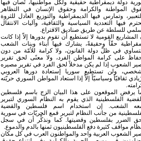
رية دولة ديمقراطية حقيقية ولكل مواطنيها، تُصان فيها
وق المواطنة والكرامة وحقوق الإنسان في التظاهر
لتعبير، وتمارس فيها الديمقراطية والتوزيع العادل للثروة
ُحترم فيها التعددية السياسية والثقافية، وآليات الانتقال
سلمي للسلطة عن طريق صناديق الاقتراع.
 المشاريع القومية لا تستطيع أن تقوم بدورها إلاّ إذا كانت
مقراطية حقّاً وحقيقةً، يشارك فيها أبناء وبنات الشعب
لتساوي في ظلّ دولة القانون، ولا كرامة للأمّة من دون
حفاظ على كرامة المواطن الفرد، ولا معنًى لحق تقرير
ير الشعوب إذا لم يكن مدخلاً لحق الفرد في تقرير مصيره
شخصي، ولن تستطيع سوريا إستعادة دورها العروبي
ّيادي ثقافيّاً وسياسيّاً إلاّ إذا استعاد المواطن السوري حريّته
رامته.
ا يرفض الموقعون على هذا البيان الزج باسم فلسطين
لقضية الفلسطينية الذي يقوم به النظام السوري لتبرير
عه الشعب. إن استخدام اسم فلسطين والقضية
فلسطينية من جانب النظام لتبرير قمع الحريّات في سورية
حق الضرر بفلسطين وقضيتها. كما ونذكِّر أن في سجل
نظام مواقف كثيرة دفع الفلسطينيون ثمنها بالدم والدموع.
ير الشعوب العربية واحد والمواطنون العرب في كل مكان
ضامنون في مسعى الحرية والكرامة وفي انتزاع حقوق