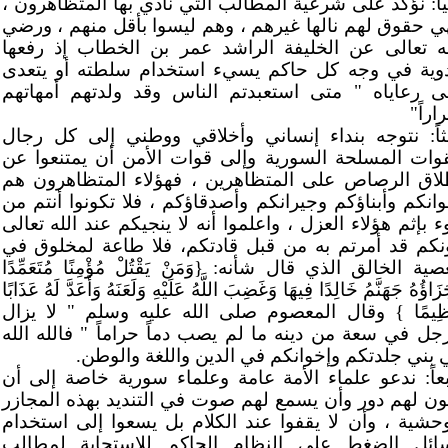
نياً: نؤكد على شرعية المطالب التي نادي بها المتظاهرون ،
ي حقوق لهم نالها غيرهم ، وهم ليسوا بأقل منهم ، ورضي
له تعالى عن الخليفة الراشد عمر بن الخطاب إذ رفعها
وية في وجه كل حاكم يسيء استخدام سلطته أو يتعدى
ى رعاياه " متى استعبدتم الناس وقد ولدتهم أمهاتهم
اراً"
لثاً: نتوجه بنداء إنساني وأخلاقي ووطني إلى كل رجال
قوات المسلحة السورية وإلى قوات الأمن أن يمتنعوا عن
لاق الرصاص على المتظاهرين ، فهؤلاء المتظاهرون هم
وانكم وأبناؤكم وجيرانكم وأصدقاؤكم ، فلا تكونوا أنتم من
ء بإثم هؤلاء العزل ، واعلموا أنه لا ينجيكم عند الله تعالى
نكم قد أمرتم به من قبل قادتكم، فلا طاعة لمخلوق في
ية الخالق الذي قال شأنه: {وَمَنْ يَقْتُلْ مُؤْمِنًا مُتَعَمِّدًا
زَاؤُهُ جَهَنَّمُ خَالِدًا فِيهَا وَغَضِبَ اللَّهُ عَلَيْهِ وَلَعَنَهُ وَأَعَدَّ لَهُ عَذَابًا
ظِيمًا } وقال المعصوم صلى الله عليه وسلم " لا يزال
رجل في سعة من دينه ما لم يصب دماً حراماً " فالله الله
 بني جلدتكم وإخوانكم في الدين واللغة والوطن.
بعاً: ندعو علماء الأمة عامة وعلماء سورية خاصة إلى أن
ون لهم دور وأن يسمع لهم صوت في التنديد بهذه المجازر
وحشية ، وأن لا يقفوا عند الكلام بل يسعوا إلى استخدام
ائل الضغط على النظام الحاكم للاستجابة لمطالب