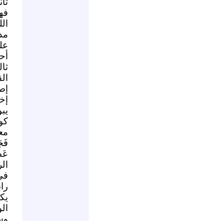
ثا
فه
ال
مد
عل
أحر
ثا
ال
إط
إخ
يبو
كو
معص
فَجَ
عَ
ال
في
را
يك
ال
وس