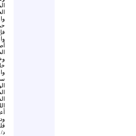
ال
ال
وا
حم
فإ
وا
أص
ال
وخ
خا
وا
سا
ال
ال
الد
ال
أع
ود
قل
د/