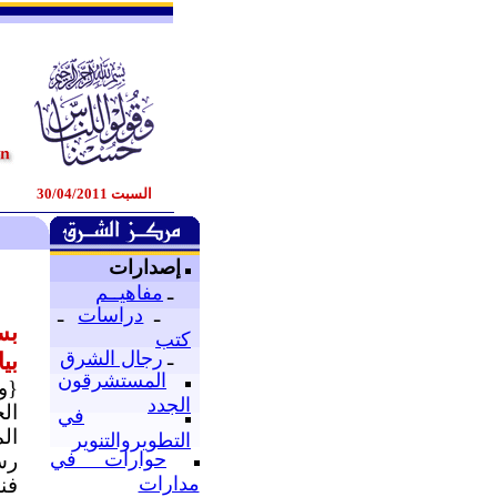
السبت 30/04/2011
إصدارات
ـ
مفاهيــم
ـ
دراسات
ـ
بس
كتب
ـ
رجال الشرق
بي
المستشرقون
{ول
الجدد
ال
في
ال
التطويروالتنوير
حوارات في
رس
مدارات
فن