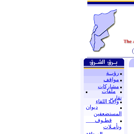
رؤيــة
مواقف
مشاركات
ملفات
تقارير
واحة اللقاء
ديوان
المستضعفين
قطـوف
وتأمـلات