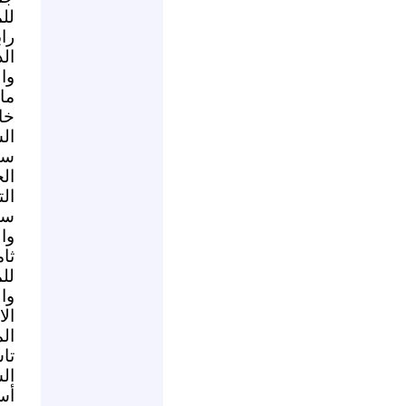
لل
را
ال
وا
ما
خا
ال
سا
ال
ال
سا
وال
ثا
لل
وا
ال
ال
تا
ال
أس