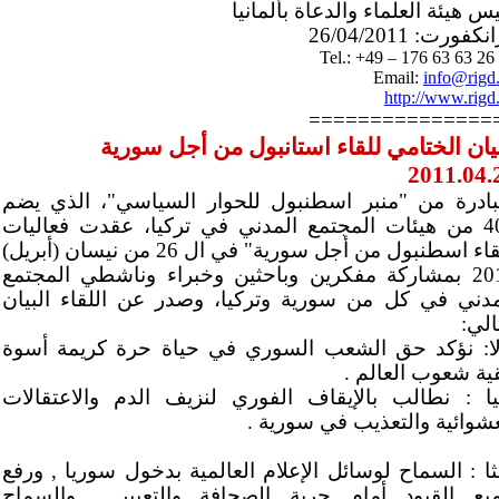
س هيئة العلماء والدعاة بألمانيا
كفورت: 26/04/2011
Tel.: +49 – 176 63 63 26
Email:
info@rigd
http://www.rigd
===============
بيان الختامي للقاء استانبول من أجل سورية
2011.04.
بادرة من "منبر اسطنبول للحوار السياسي"، الذي يضم
400 من هيئات المجتمع المدني في تركيا، عقدت فعاليات
"لقاء اسطنبول من أجل سورية" في ال 26 من نيسان (أبريل)
2011 بمشاركة مفكرين وباحثين وخبراء وناشطي المجتمع
مدني في كل من سورية وتركيا، وصدر عن اللقاء البيان
الي:
لا: نؤكد حق الشعب السوري في حياة حرة كريمة أسوة
قية شعوب العالم .
نيا : نطالب بالإيقاف الفوري لنزيف الدم والاعتقالات
عشوائية والتعذيب في سورية .
لثا : السماح لوسائل الإعلام العالمية بدخول سوريا , ورفع
يع القيود أمام حرية الصحافة والتعبير , والسماح