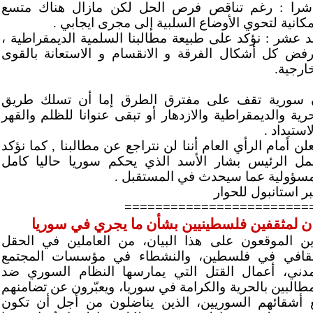
شرا : رغم تناقص فرص الحل لكن مازال هناك متسع
مكانية لتحوي الأوضاع السلبية إلى مجرى ايجابي .
د عشر : نؤكد على طبيعة مطالبنا السلمية الديمقراطية ،
رفض كل أشكال الفرقة و الانقسام و الاستعانة بالقوى
ارجية.
 سورية تقف على مفترق الطرق إما أن تسلك طريق
حرية والديمقراطية والازدهار أو تبقى عنوانا للظلم والقهر
استبداد .
لن أمام الرأي العام أننا لن نتراجع عن مطالبنا , كما نؤكد
مل الرئيس بشار الأسد الذي يحكم سوريا حاليا كامل
مسؤولية عما سيحدث في المستقبل .
ر استانبول للحوار
========================
ان لمثقفين فلسطينيين بشأن ما يجري في
سوريا
ين الموقعون على هذا البيان، من العاملين في الحقل
ثقافي في فلسطين، والنشطاء في مؤسسات المجتمع
مدني، أعمال القتل التي يمارسها النظام السوري ضد
مطالبين بالحرية والكرامة في سوريا، ويعبّرون عن تضامنهم
 أشقائهم السوريين، الذين يناضلون من أجل أن تكون