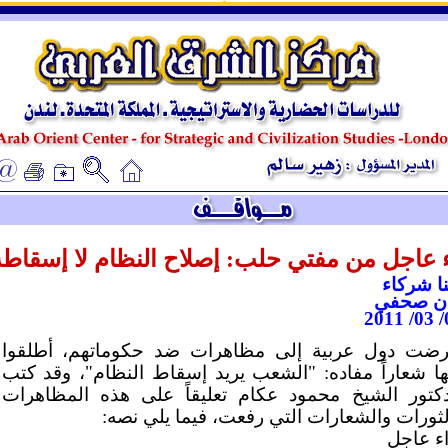
ـ
ـ
ء عاجل من مفتي حلب: إصلاح النظام لا إسقاطه
نا شركاء
ان صحفي
02
رضت دول عربية إلى مظاهرات ضد حكوماتهم، أطلقوا
ها شعاراً مفاده: "الشعب يريد إسقاط النظام"، وقد كتب
دكتور الشيخ محمود عكام تعليقاً على هذه المظاهرات
لثورات والشعارات التي رفعت، فيما يلي نصه:
اء عاجل