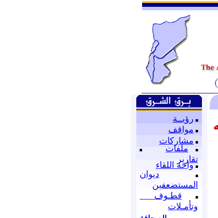
رؤيــة
مواقف
مشاركات
ملفات
تقارير
واحة اللقاء
ديوان
المستضعفين
قطـوف
وتأمـلات