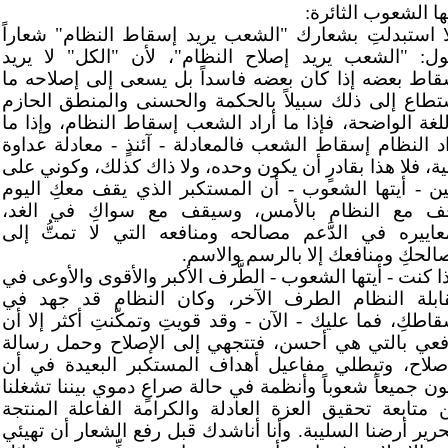
ها الشعوب الثائرة:
َّا استبدلتِ بشعارك "الشعب يريد إسقاط النظام" شعاراً
ول: "الشعب يريد إصلاح النظام"، لأن "الكل" لا يريد
قاط بعضه إذا كان بعضه فاسداً بل يسعى إلى إصلاحه ما
تطاع إلى ذلك سبيلاً بالحكمة والحسنى والمنطق الحازم
للغة الواضحة، فإذا ما أراد الشعب إسقاط النظام، وإذا ما
اد النظام إسقاط الشعب فالمعادلة - آئنذٍ - معادلة عداوة
ْنية، فلا هذا بقادرٍ أن يكون وحده، ولا ذاك كذلك، وكوني على
ين - أيتها الشعوب - أن المستكبر الذي يقف معكِ اليوم
ف مع النظام بالأمس، وسيقف مع سواكِ في الغد،
عاييره في الدَّعم مصالحه ومنافعه التي لا تمتُّ إلى
الحكِ ومنافعك إلا بالرسم والاسم.
ا كنت - أيتها الشعوب - الطَّرف الأكبر والأقوى والأوعى في
ابلة النظام الطرف الآخر، وكان النظام قد جهد في
قاطكِ، فما عليك - الآن - وقد قويتِ وتمكّنتِ أكثر إلا أن
فعي بالتي هي أحسن، فتتجهي إلى الإصلاح وحمل رسالة
إصلاح، وتبطلي مفاعيل أهداف المستكبر البعيدة في أن
ون جميعاً شعوباً وأنظمة في حالة صراعٍ دموي بيننا تشغلنا
 متابعة تحقيق العزة العادلة والكرامة الفاعلة المنتجة
حرير أرضنا السليبة. وأنا أناشدك قبل رفع الشعار أن تهيئي