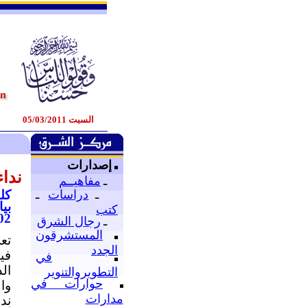
السبت 05/03/2011
إصدارات
ندا
ـ
مفاهيــم
كل
ـ
دراسات
ـ
بي
كتب
/ 03/ 2011
ـ
رجال الشرق
المستشرقون
تع
الجدد
في
في
ال
التطويروالتنوير
حوارات في
وا
مدارات
ند