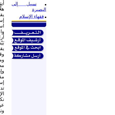
أيت
سبيل إلى
هل
البصيرة
يق
فقهاء الإسلام
إس
اس
وا
أر
بَي
يق
وق
وم
مص
وإذ
مق
إس
تد
ال
نك
عن
وت