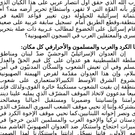
 الله الذي حقق أول انتصار عربي على هذا الكيان الذي
ر بأنه القوّة التي لا تقهر، واستطاع تحرير أرضه منه؟ أم
تماتة إسرائيلية للحيلولة دون تغيير قواعد اللعبة في
منطقة،وقطع الطريق أمام
تسجيل سابقة عربية على صعيد
ام إسرائيل على الخضوع لمطالب عـربية ذات صلة بتحرير
سرى والمعتقلين العرب في السجون الصهيونية؟
ا الكرد والعرب والمسلمون والأحرارفي كل مكان:
إن العدوان الإسرائيليّ الوحشيّ ضدّ لبنان ومناطق
سلطة الفلسطينية هو عدوان على كل قيم الحقّ والعدل
لسلم وفي أن تعيش الشعوب والسكّان المدنيّون في أمن
لام، وإن هذا العدوان مقدّمة لفرض الهيمنة الصهيونية
شروع الشرق الأوسط الكبيرالاستعماري على شعوب
نطقة إن بقيت الشعوب مستكينةً خائرة القوى،ولذلك فإننا
عاً مدعوون لاتخاذ الموقف المشرّف الذي يمليه علينا ديننا
رامتنا وإنسانيتنا وضميرنا ومستقبل أجيالنا ومصالحنا
شتركة.وإننا إذ نحيي موقف الشعب السوري المشرّف الذي
 ونصر إخوانه اللبنانيين،كما نحيي موقف الإخوة الكرد في
دستان تركيا والإخوة العرب والمسلمين الذين خرجوا في
رات احتجاج واستنكار ضد العدوان الصهيونيّ الغاشم منذ
مه الأولى، فإننا نسجّل إدانتنا واستنكارنا لهذا الصمت