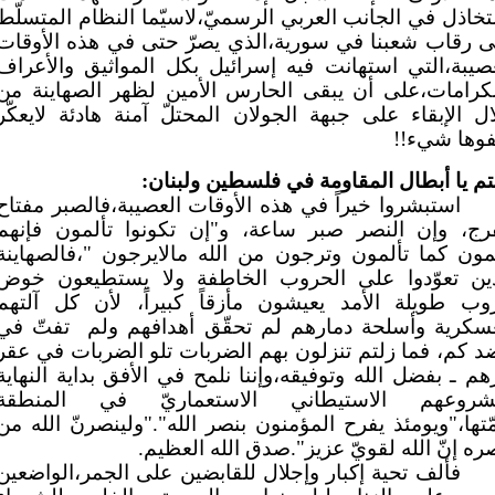
تخاذل في الجانب العربي الرسميّ،لاسيّما النظام المتسلّط
ى رقاب شعبنا في سورية،الذي يصرّ حتى في هذه الأوقات
صيبة،التي استهانت فيه إسرائيل بكل المواثيق والأعراف
لكرامات،على أن يبقى الحارس الأمين لظهر الصهاينة من
ل الإبقاء على جبهة الجولان المحتلّ آمنة هادئة لايعكّر
وها شيء!!
تم يا أبطال المقاومة في فلسطين ولبنان:
استبشروا خيراً في هذه الأوقات العصيبة،فالصبر مفتاح
فرج، وإن النصر صبر ساعة، و"إن تكونوا تألمون فإنهم
مون كما تألمون وترجون من الله مالايرجون "،فالصهاينة
ذين تعوّدوا على الحروب الخاطفة ولا يستطيعون خوض
وب طويلة الأمد يعيشون مأزقاً كبيراً، لأن كل آلتهم
عسكرية وأسلحة دمارهم لم تحقّق أهدافهم ولم
تفتّ في
 كم، فما زلتم تنزلون بهم الضربات تلو الضربات في عقر
هم ـ بفضل الله وتوفيقه،وإننا نلمح في الأفق بداية النهاية
شروعهم الاستيطاني الاستعماريّ في المنطقة
ّتها،"ويومئذ يفرح المؤمنون بنصر الله"."ولينصرنّ الله من
ره إنّ الله لقويّ عزيز".صدق الله العظيم.
فألف تحية إكبار وإجلال للقابضين على الجمر،الواضعين