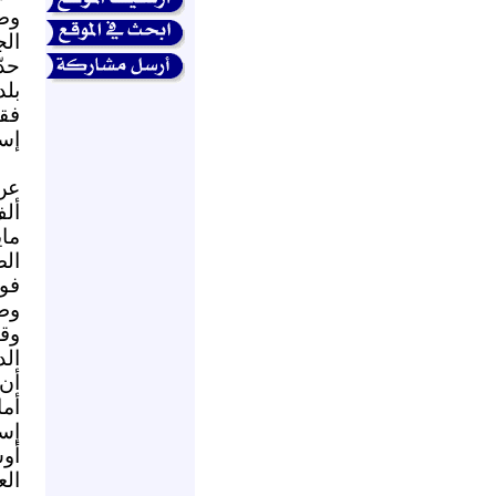
وصل
الج
حدّ
بلد
فقد
إسر
عن 
أل
ماي
الص
فوق
وط
وقو
ال
أن 
أم
إس
أوس
الع