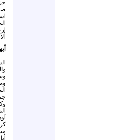
حزب
صوّ
اس
ال
إرغ
الأ
أيه
ال
وا
وس
وم
الم
جمي
وك
الم
آوى
كر
مسي
أيا