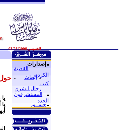
الخميس 03/08/2006
إصدارات
ـ
القضية
الكردية
حول 
ـ
أبحاث
ـ
كتب
ـ
رجال الشرق
المستشرقون
يا 
الجدد
يا 
جســور
أيه
ال