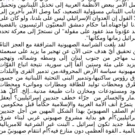
 الأمر ببعض الأنظمة العربية إلى تخذيل اللبنانيين وتحميل
انب اللبناني مسؤولية التصعيد، كما وصل الأمر بآخرين إلى
 القول إن العدوان الإسرائيلي ليس على بلدنا، ولو كان على
نا لواجهناه.أما حكام دمشق المعنيّون الرئيسيون بالقضية
 عوّدونا منذ عقود على مقولة" لن نستجرّ إلى معركة تحدد
ائيل زمانها ومكانها".
لقد بلغت الشراسة الصهيونية المترافقة مع العجز التامّ
تحقيق أيّ هدف حتى الآن عن تهجير ما يزيد على سبعمئة
ف مهاجر من جنوب لبنان إلى وسطه وشماله، وتهجير
زيد على مئة وستين ألفاً إلى سورية، نتيجة اتباع القوّات
هيونية سياسة الأرض المحروقة،من تدمير القرى والبلدات
 رؤوس ساكنيها،وتدمير البنى التحتية اللبنانية من جسور
رق ومحطات توليد للطاقة ومطارات وموانىء ومحطات
د ومستودعات ومخازن ذات طبيعة مدنية...إلخ. أكلّ هذا
دمار والخسائر من
جرّاء خطف جنديين إسرائيليين؟ أيعقل
يتمرّغ أنف الأمة العربية والإسلامية حكّاماً قبل محكومين
ام الصلف الصهيونيّ بهذا الشكل المهين من أجل جنديين
رائيليين؟أم هو بداية مشروع صهيوني غربي لبناء شرق
ط جديد تكون إسرائيل ـ البنت غير الشرعية للامبريالية
المية ـ القوة العظمى دون منازع فيه؟أم انتقام صهيونيّ من