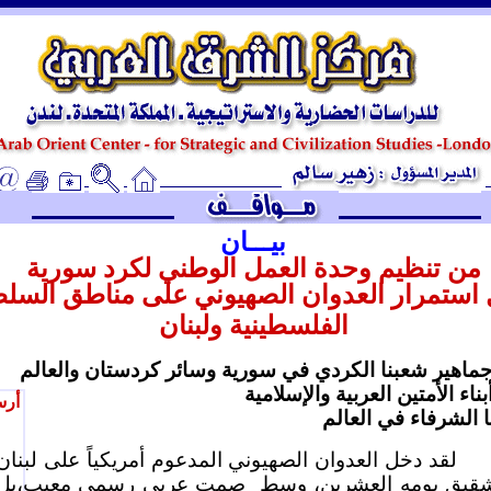
ـ
بيـــان
من تنظيم وحدة العمل الوطني لكرد سورية
استمرار العدوان الصهيوني على مناطق السل
الفلسطينية ولبنان
جماهير شعبنا الكردي في سورية وسائر كردستان والعالم
أبناء الأمتين العربية والإسلامية
أرس
ا الشرفاء في العالم
لقد دخل العدوان الصهيوني المدعوم أمريكياً على لبنان
شقيق يومه العشرين، وسط
صمت عربي رسمي معيب،بل