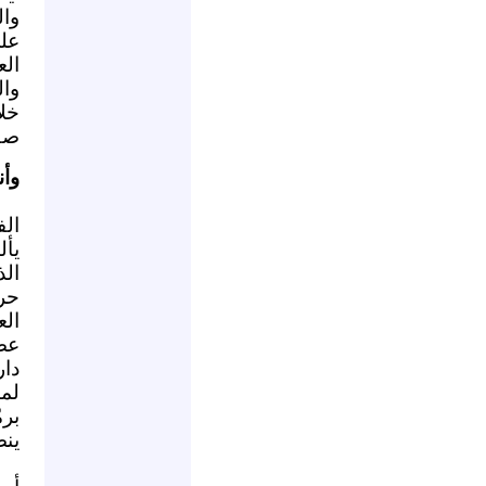
وال
عل
الع
وا
خلا
صف
وأن
ال
يأل
ال
حر
ال
عضد
دار
لم
برم
ينص