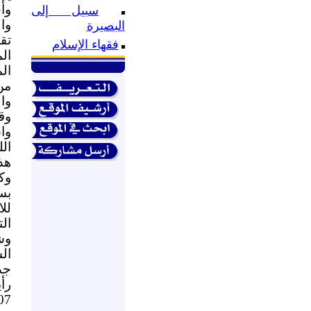
وأ
سبيل إلى
وا
البصيرة
تق
فقهاء الإسلام
الم
ال
من
وا
وقد
وا
ال
هذ
وك
بس
لل
ال
وش
ال
جد
رأ
7 .