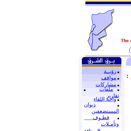
رؤيــة
:
مواقف
مشاركات
ملفات
تقارير
واحة اللقاء
ديوان
المستضعفين
قطـوف
وتأمـلات