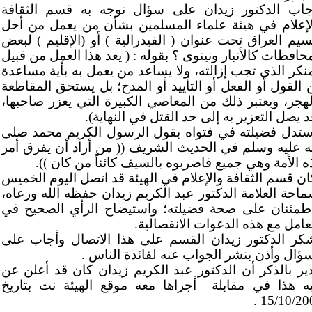
جاب الدكتور زيدان على سؤال توجه به قسم الثقافة
لإعلام في هيئة علماء المسلمين بشأن من يعمل من أجل
سيم العراق تحت عنوان ( الفيدرالية ) أو (الإقليم ) لبعض
حافظات كالأنبار ونينوى ؟ بقوله : ( يعد هذا العمل من قبيل
منكر الذي تجب إزالته، ولا يساعد من يعمل به بأية مساعدة
 القول أو الفعل أو التأييد أو المدح؛ بل يستحق المقاطعة
لهجر، ويعتبر ذلك من المعاصي الكبيرة التي يعزر صاحبها،
 يصل التعزير به إلى حد القتل في النهاية).
ستدل فضيلته في فتواه بقول الرسول الكريم محمد صلى
له عليه وسلم في الحديث الشريف (( من أراد أن يفرق أمر
ه الأمة وهي جميع فاضربوه بالسيف كائناً من كان )).
ان قسم الثقافة والإعلام في الهيئة قد اتصل اليوم الخميس
ماحة العلامة الدكتور عبد الكريم زيدان حفظه الله ورعاه،
اطمئنان على صحة فضيلته؛ واستيضاح الرأي الصحيح في
تعامل مع هذه الدعوات الانفصالية.
كر الدكتور زيدان القسم على هذا الاتصال وأجاب على
سؤال وأذن بنشر الجواب عنه لفائدة الناس .
ير بالذكر أن الدكتور عبد الكريم زيدان كان قد أعلن عن
يه هذا في مقابلة
أجراها معه موقع الهيئة نت بتاريخ
15/10/200