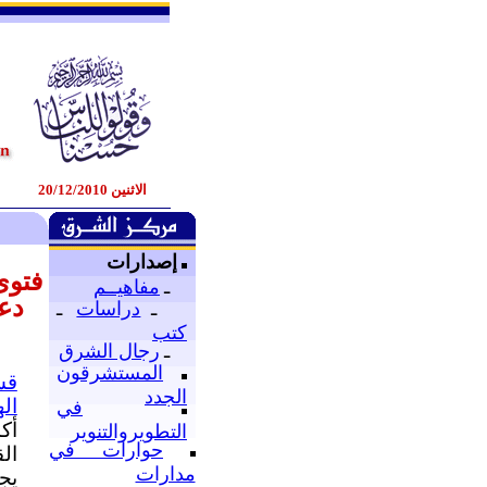
الاثنين 20/12/2010
إصدارات
فتوى
ـ
مفاهيــم
دع
ـ
دراسات
ـ
كتب
ـ
رجال الشرق
المستشرقون
قس
الجدد
ال
في
أك
التطويروالتنوير
حوارات في
ال
مدارات
يجب