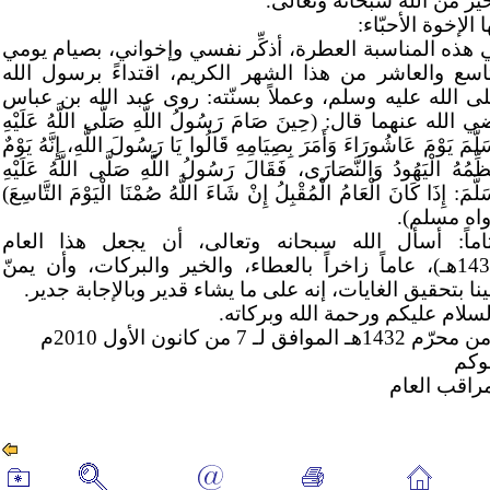
ير من الله سبحانه وتعالى.
ا الإخوة الأحبّاء:
 هذه المناسبة العطرة، أذكِّر نفسي وإخواني، بصيام يومي
تاسع والعاشر من هذا الشهر الكريم، اقتداءً برسول الله
ى الله عليه وسلم، وعملاً بسنّته: روى عبد الله بن عباس
 الله عنهما قال: (حِينَ صَامَ رَسُولُ اللَّهِ صَلَّى اللَّهُ عَلَيْهِ
لَّمَ يَوْمَ عَاشُورَاءَ وَأَمَرَ بِصِيَامِهِ قَالُوا يَا رَسُولَ اللَّهِ، إِنَّهُ يَوْمٌ
َظِّمُهُ الْيَهُودُ وَالنَّصَارَى، فَقَالَ رَسُولُ اللَّهِ صَلَّى اللَّهُ عَلَيْهِ
لَّمَ: إِذَا كَانَ الْعَامُ الْمُقْبِلُ إِنْ شَاءَ اللَّهُ صُمْنَا الْيَوْمَ التَّاسِعَ)
واه مسلم).
اماً: أسأل الله سبحانه وتعالى، أن يجعل هذا العام
(1432هـ)، عاماً زاخراً بالعطاء، والخير والبركات، وأن يمنّ
نا بتحقيق الغايات، إنه على ما يشاء قدير وبالإجابة جدير.
لسلام عليكم ورحمة الله وبركاته.
وكم
مراقب العام