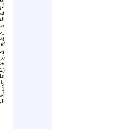
الخ
أيه
في
ال
صل
رضي
وَسَ
تُع
وَسَ
(ر
خت
علي
وا
1 من محرّم 1432هـ الموافق لـ 7 من كانون الأول 2010م
أخ
ال