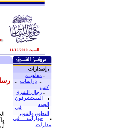
السبت 11/12/2010
إصدارات
ـ
مفاهيــم
رسال
ـ
دراسات
ـ
كتب
ـ
رجال الشرق
المستشرقون
الجدد
في
التطويروالتنوير
ال
حوارات في
وآ
مدارات
أيه