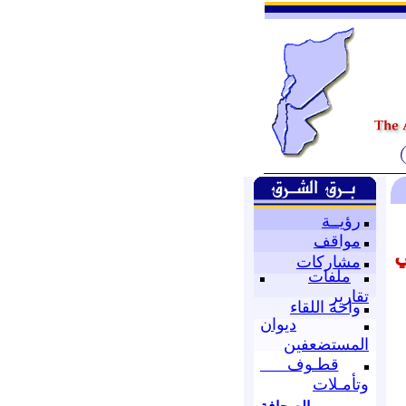
رؤيــة
مواقف
ي
مشاركات
ملفات
تقارير
واحة اللقاء
ديوان
المستضعفين
قطـوف
وتأمـلات