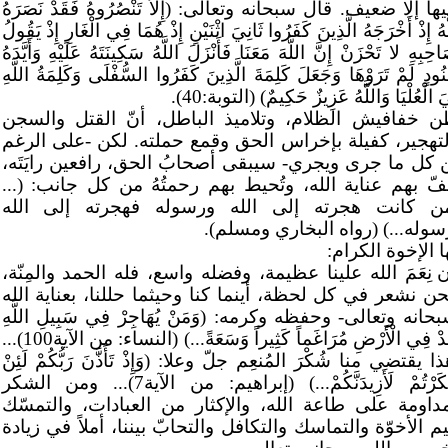
ها إلا ضعيف. قال سبحانه وتعالى: (إِلاّ تَنْصُرُوهُ فَقَدْ نَصَرَهُ
َهُ إِذْ أَخْرَجَهُ الَّذِينَ كَفَرُوا ثَانِيَ اثْنَيْنِ إِذْ هُمَا فِي الْغَارِ إِذْ يَقُولُ
احِبِهِ لا تَحْزَنْ إِنَّ اللَّهَ مَعَنَا فَأَنْزَلَ اللَّهُ سَكِينَتَهُ عَلَيْهِ وَأَيَّدَهُ
نُودٍ لَمْ تَرَوْهَا وَجَعَلَ كَلِمَةَ الَّذِينَ كَفَرُوا السُّفْلَى وَكَلِمَةُ اللَّهِ
 الْعُلْيَا وَاللَّهُ عَزِيزٌ حَكِيمٌ) (التوبة:40).
ن خفافيش الظلام، وتلاميذ الباطل، أنّ القتل والسجن
لتهجير، كفيلة بإخراس الحق وقمع حملته. لكن -على الرغم
 كل ما جرى ويجري- سيبقى أصحابُ الحق، رافعين رايَتَه،
فّ بهم عناية الله، وتُحيط بهم رحمتُهُ من كل جانب: (...
ن كانت هجرته إلى الله ورسوله فهجرته إلى الله
سوله...) (رواه البخاري ومسلم).
ا الإخوة الكرام:
 نِعَمَ الله علينا عظيمة، وفضله واسع، فله الحمد والمِنّة،
حن نشعر في كل لحظة، أينما كنا وحيثما حللنا، بعناية الله
حانه وتعالى- وحفظه وكرمه: (وَمَنْ يُهَاجِرْ فِي سَبِيلِ اللَّهِ
يَجِدْ فِي الْأَرْضِ مُرَاغَماً كَثِيراً وَسَعَةً...) (النساء: من الآية100)...
ا يقتضي منا شُكْرَ المُنعِم جلّ وعلا: (وَإِذْ تَأَذَّنَ رَبُّكُمْ لَئِنْ
شَكَرْتُمْ لَأَزِيدَنَّكُمْ...) (إبراهيم: من الآية7)... ومن الشكر
مداومة على طاعة الله، والإكثار من العبادات، والتمسّك
م الأخوّة والتماسك والتكافل والتحابّ بيننا، أملاً في زيادة