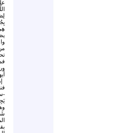
علي
اللّ
لِصَ
بِجُ
هِيَ
يظ
وا
من
تح
فم
ور
أيه
إن
فن
-سب
وهذ
ال
بقي