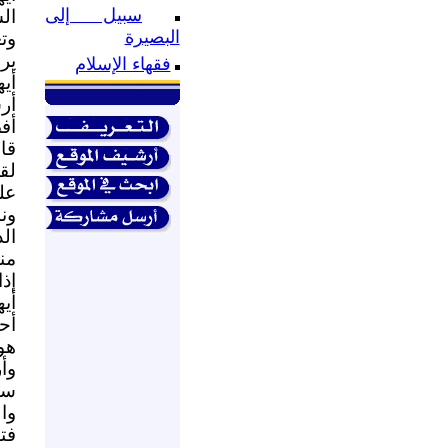
سبيل إلى
ال
البصيرة
وت
ير
فقهاء الإسلام
أيه
أر
أفض
قاب
على
ون
ال
منا
إذ
أيه
أحد
هو
وأر
سي
وا
فتل