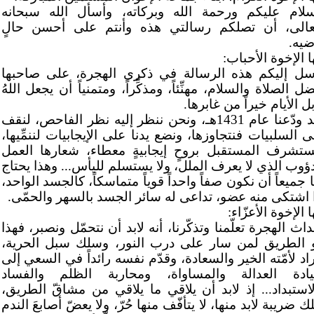
سلام عليكم ورحمة الله وبركاته، وأسأل الله سبحانه
عالى، أن تصلكم رسالتي هذه وأنتم على أحسن حالٍ
ضيه.
ا الإخوة الأحباب:
سل إليكم هذه الرسالة في ذكرى الهجرة، على صاحبها
ل الصلاة والسلام، مهنِّئاً، ومذكِّراً، ومتمنياً أن يجعل اللهُ
ل الأيام خيراً من غابرها.
لقد ودّعنا عام 1431هـ، ونحن ننظر إليه نظر الفاحص، لنقف
 السلبيات فنتجاوزها، ونضع يدنا على الإيجابيات لننمِّيها،
ستشرف المستقبل بروحٍ إيجابيةٍ معطاء، شعارها العمل
دؤوب الذي لا يعرف الملل، ولا يستسلم لليأس... وهذا يحتاج
 جميعاً أن نكون صفاً واحداً قوياً متماسكاً، كالجسد الواحد،
ا اشتكى منه عضو، تداعى له سائر الجسد بالسهر والحمّى.
ا الإخوة الأعزّاء:
اث الهجرة تعلّمنا وتذكّرنا، أنه لابد أن نتحمّل ونصبر، فهذا
 الطريق لمن سار على درب النور، وسلك سبل الحرية،
اد لأمّته الخير والسعادة، وقدّم نفسه رائداً في السعي إلى
ادة العدالة والمساواة، ومحاربة الظلم والفساد
لاستبداد... إذ لابد أن يلاقي ما يلاقي من مشاقّ الطريق،
ك ضريبة لابد منها، لا يتأفّف منها حُرّ، ولا يعضّ أصابعَ الندم