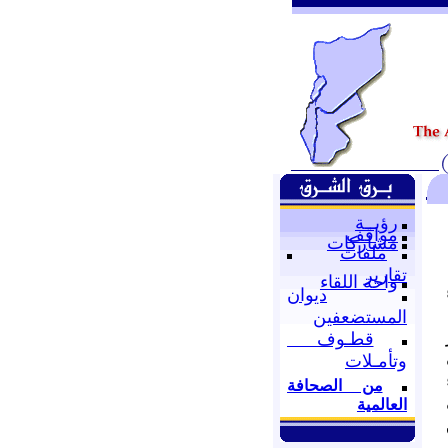
رؤيــة
مواقف
مشاركات
ملفات
تقارير
واحة اللقاء
ديوان
المستضعفين
قطـوف
وتأمـلات
من الصحافة
العالمية