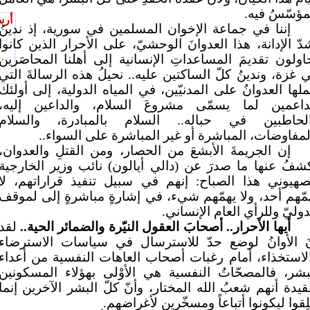
مؤسّسُ فيه.
أرس
إننا في جماعة الإخوان المسلمين في سورية، إذ ندينُ
دّ الإدانة، هذا العدوانَ الوحشيّ، على الأحرار الذين كانوا
اولون تقديمَ المساعداتِ الإنسانية إلى أهلنا المحاصَرين
 غزة، وندينُ كلّ الساكتين عليه.. نحيلُ هذه الرسالةَ التي
لها العدوانُ على المدنيّين، في المياه الدولية، إلى أولئك
داعمين لما يسمّى مشروعَ السلام، والداعين إليه،
لحاطبين في حباله.. السلام بالمبادرة، والسلام
لمفاوضات، المباشرة أو غير المباشرة على السواء..
إن الجريمةَ الأبشعَ من الحصار، ومن القتلِ والعدوان،
شفُ عنها ما صدرَ عن (دالي أيالون) نائب وزير الخارجية
صهيوني هذا الصباح: إنهم في سبيل تنفيذ قراراتهم، لا
مّهم أحد، ولا يهمّهم شيء، في إشارةٍ مباشرةٍ إلى لموقف
دوليّ وللرأي العام الإنساني.
أيها الأحرار.. أصحابَ العقول النيّرة والضمائر الحية..
لقد
َ الأوانُ لوضع حدّ للاسترسال في سياسات الاسترضاء
لاستخذاء، أمام رغبات أصحاب العاهات النفسية من أعداء
بشر، فالمصحّاتُ النفسية هي الأوْلى بهؤلاء المسكونين
قيدة أنهم شعبُ الله المختار، وأنّ كلّ البشر الآخرين إنما
لِقوا ليكونوا أتباعاً ومسخّرين لأغراضهم.