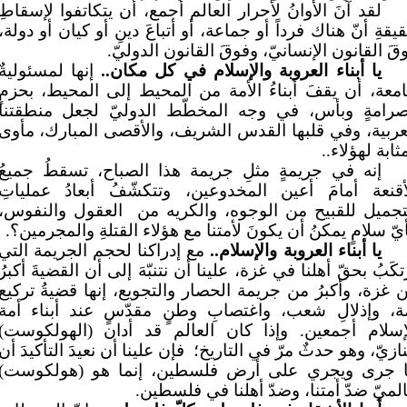
لقد آنَ الأوانُ لأحرار العالم أجمع، أن يتكاتفوا لإسقاطِ
يقةِ أنّ هناك فرداً أو جماعة، أو أتباعَ دينِ أو كيان أو دولة،
قَ القانون الإنسانيّ، وفوقَ القانون الدوليّ.
يا أبناء العروبة والإسلام في كل مكان..
إنها لمسئوليةٌ
معة، أن يقفَ أبناءُ الأمة من المحيط إلى المحيط، بحزمٍ
رامةٍ وبأس، في وجه المخطّط الدوليّ لجعل منطقتنا
عربية، وفي قلبها القدس الشريف، والأقصى المبارك، مأوى
ثابة لهؤلاء..
إنه في جريمةٍ مثلِ جريمة هذا الصباح، تسقطُ جميعُ
أقنعة أمامَ أعين المخدوعين، وتتكشّفُ أبعادُ عملياتِ
تجميل للقبيح من الوجوه، والكريه من
العقول والنفوس،
يّ سلامٍ يمكنُ أن يكونَ لأمتنا مع هؤلاء القتلةِ والمجرمين؟.
يا أبناء العروبة والإسلام..
مع إدراكنا لحجم الجريمة التي
رتكَبُ بحقّ أهلنا في غزة، علينا أن نتنبّهَ إلى أن القضيةَ أكبرُ
 غزة، وأكبرُ من جريمة الحصار والتجويع، إنها قضيةُ تركيع
ة، وإذلالِ شعب، واغتصابِ وطنٍ مقدّسٍ عند أبناء أمة
إسلام أجمعين. وإذا كان العالم قد أدان (الهولكوست)
نازيّ، وهو حدثٌ مرّ في التاريخ؛
فإن علينا أن نعيدَ التأكيدَ أن
 جرى ويجري على أرض فلسطين، إنما هو (هولكوست)
لميّ ضدّ أمتنا، وضدّ أهلنا في فلسطين.