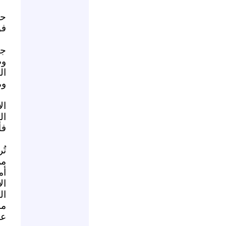
حق
فو
جا
وص
ال
وم
ال
ال
فأ
تُ
من
أم
ال
ال
ما
عا