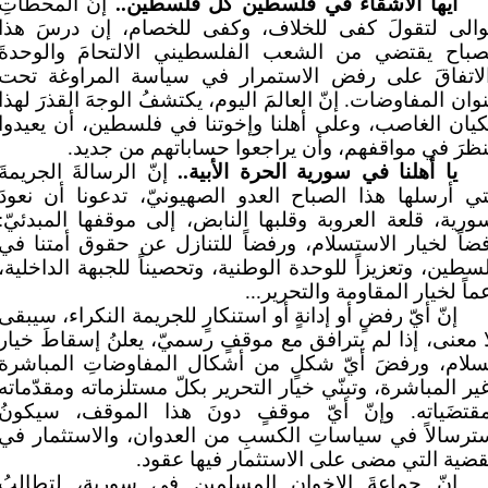
أيها الأشقاء في فلسطين كلّ فلسطين..
إنّ المحطاتِ
والى لتقولَ كفى للخلاف، وكفى للخصام، إن درسَ هذا
صباح يقتضي من الشعب الفلسطيني الالتحامَ والوحدةَ
لاتفاقَ على رفض الاستمرار في سياسة المراوغة تحت
وان المفاوضات. إنّ العالمَ اليوم، يكتشفُ الوجهَ القذرَ لهذا
كيان الغاصب، وعلى أهلنا وإخوتنا في فلسطين، أن يعيدوا
نظرَ في مواقفهم، وأن يراجعوا حساباتهم من جديد.
يا أهلنا في سورية الحرة الأبية..
إنّ الرسالةَ الجريمةَ
تي أرسلها هذا الصباح العدو الصهيونيّ، تدعونا أن نعودَ
ورية، قلعة العروبة وقلبها النابض، إلى موقفها المبدئيّ:
ضاً لخيار الاستسلام، ورفضاً للتنازل عن حقوق أمتنا في
سطين، وتعزيزاً للوحدة الوطنية، وتحصيناً للجبهة الداخلية،
ماً لخيار المقاومة والتحرير...
إنّ أيّ رفضٍ أو إدانةٍ أو استنكارٍ للجريمة النكراء، سيبقى
ا معنى، إذا لم يترافق مع موقفٍ رسميّ، يعلنُ إسقاطَ خيار
سلام، ورفضَ أيّ شكلٍ من أشكال المفاوضاتِ المباشرة
ير المباشرة، وتبنّي خيار التحرير بكلّ مستلزماته ومقدّماته
قتضَياته. وإنّ أيّ موقفٍ دونَ هذا الموقف، سيكونُ
ترسالاً في سياساتِ الكسبِ من العدوان، والاستثمار في
قضية التي مضى على الاستثمار فيها عقود.
إنّ جماعةَ الإخوان المسلمين في سورية، لتطالبُ