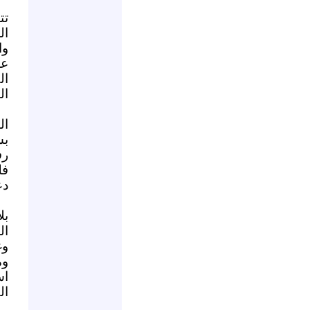
تت
ال
وا
عن
ال
ال
ال
بس
رف
فل
دع
بل
ال
وغ
وم
اس
ال