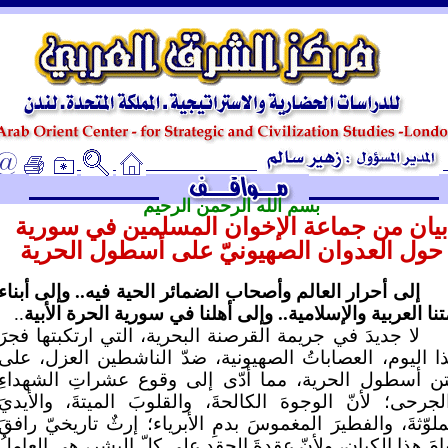
ـ
بسم الله الرحمن الرحيم
بيان من جماعة الإخوان المسلمين في سورية
حول العدوان الصهيونيّ على أسطول الحرية
إلى أحرار العالم وأصحاب الضمائر الحية فيه.. وإلى أبناء
تنا العربية والإسلامية.. وإلى أهلنا في سورية الحرة الأبية
..
لا جديدَ في جريمة القرصنة البحرية، التي ارتكبتها فجرَ
ا اليوم، العصاباتُ الصهيونية، ضدّ الناشطين العزل، على
ن أسطول الحرية، مما أدّى إلى وقوع عشراتِ الشهداءِ
لجرحى؛ لأنّ الوجوهَ الكالحةَ، والقلوبَ الميتةَ، والأيديَ
ملوّثةَ، والفطيرَ المغموسَ بدمِ الأبرياء؛ إرثٌ تاريخيّ رافقَ
امَ هذا الكيان، ولأنّ عقدةَ الحقدِ على كلّ البشر، هي العاملُ