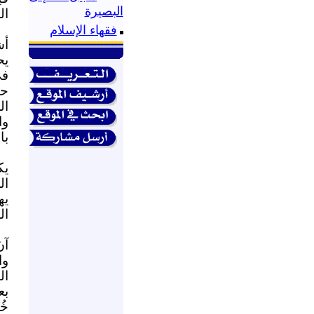
البصيرة
ال
فقهاء الإسلام
أش
يح
في
حم
ال
وا
با
يك
ال
يه
ال
آن
وا
ال
بع
خُ