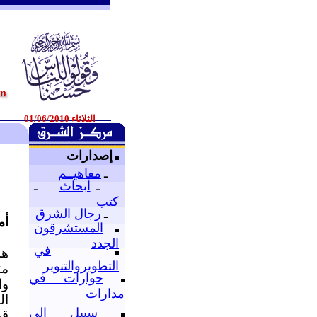
الثلاثاء 01/06/2010
إصدارات
ـ
مفاهيــم
ـ
أبحاث
ـ
كتب
ـ
رجال الشرق
أم
المستشرقون
الجدد
في
هذ
التطويروالتنوير
مت
حوارات في
وا
مدارات
ال
سبيل إلى
قي