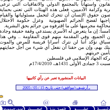
قانون واستهاناً بالمجتمع الدولي والاتفاقيات التي ترعى
ية وكرامة الآدميين، فعلى هذه الهيئات التي تعنى بحماية
ون حقوق الإنسان أن تتحرك لتحمل مسئولياتها والقيام
اجبها لفضح الجرائم الصهيونية
وعزل حكومة الاحتلال
حاكمة مجرميها على ما اقترفوه من جرائم بحق البشرية.
مساً: إن ما يتعرض له الأسرى يستدعي وقفة حقيقة وجادة
 الجميع، وفي المقدمة منهم قوى المقاومة .. وفي هذا
سياق نؤكد أننا لن نترك أسرانا فريسة للمرض والموت
تك بهم، وإن من حقنا أن نفعل أي شيء من أجل حمايتهم
أمين حريتهم.
كة الجهاد الإسلامي في فلسطين
جمادى الأولى 1431هـ، 17/4/2010م
-----------------------
البيانات المنشورة تعبر عن رأي كاتبيها
ـ أرشيف (مواقف) حتى تاريخ 15 / 05 / 2005