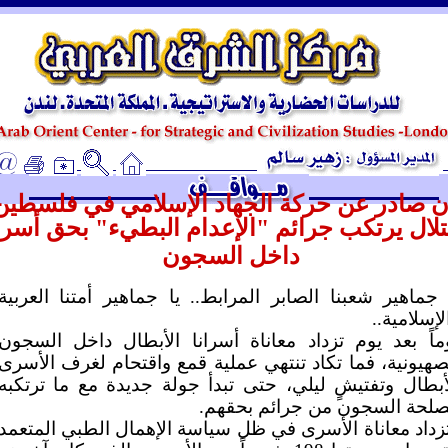
ـ
ان صادر عن حركة الجهاد الإسلامي في فلسطين
تلال يرتكب جرائم "الإعدام البطيء" بحق أسرا
داخل السجون
 جماهير شعبنا الصابر المرابط.. يا جماهير أمتنا العربية
لإسلامية..
ماً بعد يوم تزداد معاناة أسرانا الأبطال داخل السجون
صهيونية، فما تكاد تنتهي عملية قمع واقتحام لغرف الأسرى
أبطال وتفتيشٍ ليلي، حتى تبدأ جولة جديدة مع ما ترتكبه
لحة السجون من جرائم بحقهم.
زداد معاناة الأسرى في ظل سياسة الإهمال الطبي المتعمد