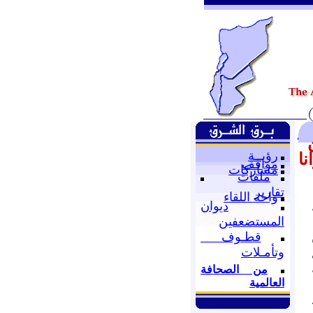
رؤيــة
نا
مواقف
مشاركات
ملفات
تقارير
واحة اللقاء
ديوان
المستضعفين
قطـوف
وتأمـلات
من الصحافة
العالمية