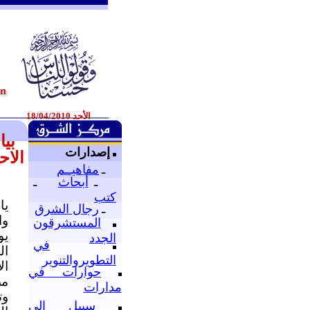
الأحد 18/04/2010
بي
إصدارات
الاح
ـ
مفاهيــم
ـ
أبحاث
ـ
كتب
يا
ـ
رجال الشرق
وا
المستشرقون
يو
الجدد
في
ال
التطويروالتنوير
ال
حوارات في
مص
مدارات
وت
سبيل إلى