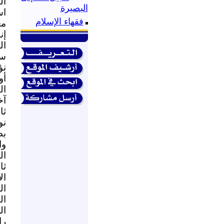
البصيرة
اس
فقهاء الإسلام
مع
إن
ال
سب
نؤ
أو
ال
آخ
ثا
نو
بط
وا
ال
ثا
ال
ال
ال
ال
را