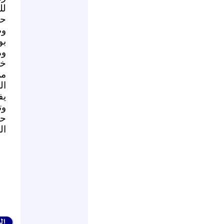
لل
حر
وص
بو
وم
خا
من
ال
يف
وت
حر
السبت 3 