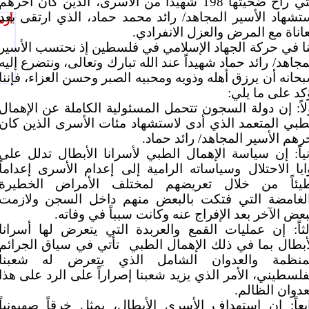
التي راح ضحيتها 198 شهيداً من الأسرى، الذين كان آخرهم
تشهاد الأسير المجاهد/ رائد محمد حماد، الذي ارتقى بعد
أرس
اناة مع المرض والعزل الانفرادي.
نا في حركة الجهاد الإسلامي في فلسطين إذ نحتسب الأسير
مجاهد/ رائد حماد شهيداً عند الله تبارك وتعالى، ونتضرع إليه
حانه أن يرزق أهله وذويه ومحبيه الصبر وحسن العزاء، فإننا
كد على ما يلي:
لاً: إن دولة السجون تتحمل المسئولية الكاملة عن الإهمال
طبي المتعمد الذي أدى لاستشهاد مئات الأسرى الذين كان
رهم الأسير المجاهد/ رائد حماد.
نياً: إن سياسة الإهمال الطبي لأسرانا الأبطال تدلل على
ايا الاحتلال وسياساته الرامية إلى إعدام الأسرى إعداماً
يئاً من خلال تعريضهم لمختلف الأمراض الخطيرة
لغامضة التي فتكت بالبعض منهم داخل السجن ولازمت
بعض الآخر بعد الإفراج عنه وكانت سبباً في وفاته.
لثاً: إن عمليات القمع والعربدة التي يتعرض لها أسرانا
أبطال بما في ذلك الإهمال الطبي
تأتي في سياق الجرائم
منظمة والعدوان الشامل الذي يتعرض له شعبنا
فلسطيني، الأمر الذي يزيد شعبنا إصراراً على الرد على هذا
عدوان الظالم.
بعاً: إن استهداف الأسرى الأبطال، يمثل خرقاً صهيونياً