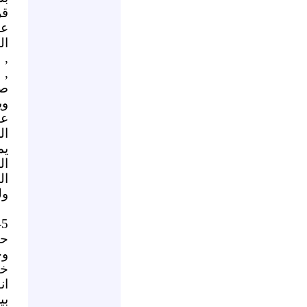
قر
عل
ال
, 
, 
صر
وي
عن
ال
يم
ال
ال
ول
وجعلها 000
بي