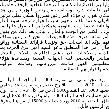
اراتهم القضائية المكتسبة الدرجة القطعية ,الوقف جاء بناء
ى تعليمات ادارية وسياسية من رئيس الوزراء , من هذا
مكان نقول ان هؤلاء المزارعين تضرروا بشكل فعلي مرتين
الاولى عندما اتلف انتاجهم بسبب الحرارة نتيجة لسوء البذار
والثانية عندما ردت دعاويهم وتمكنوا من الحصول عليها بعد
ف الكثير من الوقت والمال , ليأتي بعد ذلك من يقول
أمر بوقف صرف هذه التعويضات , نحن كمزارعين ووكلاء
هم نؤكد اننا اصحاب حق وتؤيدنا قراراتنا القضائية وواقع
حال , من هذا المنطلق ندعو السيد امين فرع الحزب بما
لك من صلاحيات وقدرته على الدفاع عن الفلاحين التدخل
مباشر والشخصي لدى الجهات المعنية ومساعدة هؤلاء
مظلومين الذين ضاعت مزروعاتهم وضاعت اموالهم
حقتها قراراتهم القضائية .
5- ورد عجز مالي في موازنة 2009 , لم اجد له اثرا في
حسابات 2010 ............. اقترح تعديل رسوم مساعد محامي
5 عند القيد و5000 ل س في كل عام .
......
ورد
ختام حسابات لجنة البناء 2009 مياه وكهرباء 635594 ل
انفاق , التقديرية 2010 ورد ذات البند 15000 ل س هناك فر
ن الرقمين هائل .