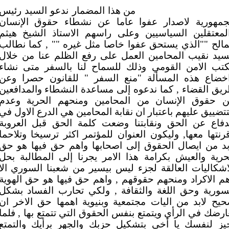
من هذا المضمار ندعو السيد رئيس
جمهورية لاصدار عفوا عاما عن نشطاء حقوق الإنسان
لمعتقلين السياسيين وعلى راسهم الاستاذ الشيخ هيثم
مالح ""الذي يستحق عفوا خاصا مثل غيره "" , كما نطالب
سيد نقيب المحامين العمل على رفع الظلم عنا من خلال
تب الامن القومي وذلك للسماح لنا بالسفر متى نشاء
خضاع هذه المسألة "منع السفر " للقانون حصرا وعن
يق القضاء , كما ندعوه إلى مساعدة النشطاء والمدافعين
 حقوق الإنسان من المحامين ومنحهم الحرية وعدم
تتضييق عليهم باعتبار ان نقابة المحامين هي الدرع الاول في
دفاع عن الحق ونقابتنا وضعت كلمة الحق قبل العروبة
رنتها معها, وليكون العنوان للمؤتمر اكثر ترسيخا وتلاحما
بد من ايصال الحقوق إلى اصحابها واهم حق فيها هو حق
حرية والعيش بكرامة هذا الامر يجرنا إلى المطالبة بحل
اشكاليات العالقة لجزء ليس بيسير من شعبنا السوري الا
م الاكراد ومنحهم حقوقهم , واهم حق فيها هو حق الهوية
سورية وحق اللغة والثقافة , ولكي تحارب الفساد بشكل
يح لابد من اليات مجتمعية وبنيوية اهمها حق الاخر ان
ارضك في الرأي ويتمتع بنفس الحقوق التي تتمتع بها , فلما
يز لنفسك يا أخي بتشكيل حزبك والجهر برأيك والتمتع