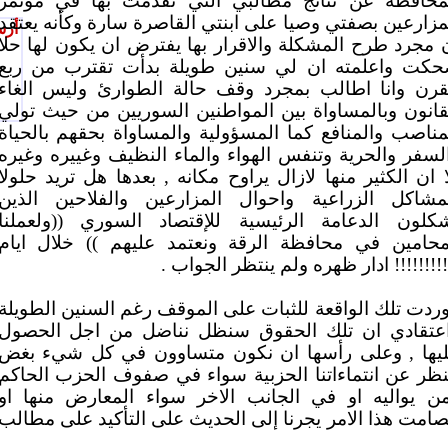
محافظة عن نتائج مطالبي التي تقدمت بها في مؤتمر
مزارعين بصفتي وصيا على ابنتي القاصرة سارة وكأنه يعتقد
أرس
 مجرد طرح المشكلة والاقرار بها يفترض ان يكون لها حلا
كت واعلمته ان لي سنين طويلة بدأت تقترب من ربع
قرن وانا اطالب بمجرد وقف حالة الطوارئ وليس الغاء
قانون وبالمساواة بين المواطنين السوريين من حيث تولي
مناصب والمنافع كما المسؤولية والمساواة بحقهم بالحياة
لسفر والحرية وتنفس الهواء والماء النظيف وغييره وغيره
ا ان الكثير منها لازال يراوح مكانه , بعدها هل تريد حلولا
مشاكل الزراعية واحوال المزارعين والفلاحين الذين
كلون الدعامة الرئيسية للإقتصاد السوري ((ولعملنا
حامين في محافظة الرقة ونعتمد عليهم )) خلال ايام
!!!!!!!!! ادار ظهره ولم ينتظر الجواب .
وردت تلك الواقعة للثبات على الموقف رغم السنين الطويلة
عتقادي ان تلك الحقوق سنظل نناضل من اجل الحصول
يها , وعلى رأسها ان نكون متساوون في كل شيء بغض
نظر عن انتماءاتنا الحزبية سواء في صفوف الحزب الحاكم
ن يواليه او في الجانب الاخر سواء المعارض منها او
صامت هذا الامر يجرنا إلى الحديث على التأكيد على مطالب