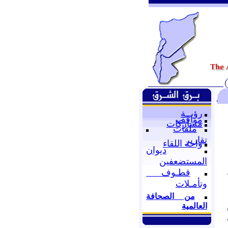
رؤيــة
مواقف
مشاركات
ملفات
تقارير
واحة اللقاء
ديوان
المستضعفين
قطـوف
وتأمـلات
من الصحافة
العالمية