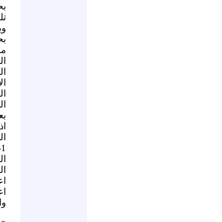
بح
تل
وي
بح
مر
ال
ال
ال
ال
ال
بع
اذ
ال
1
ال
ال
اع
اع
وا