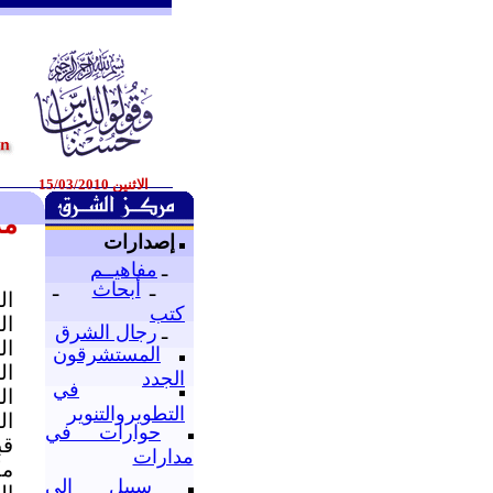
الاثنين 15/03/2010
مد
إصدارات
ـ
مفاهيــم
ـ
أبحاث
ـ
ال
كتب
ال
ـ
رجال الشرق
ال
المستشرقون
ال
الجدد
في
ال
التطويروالتنوير
ال
حوارات في
قب
مدارات
مك
سبيل إلى