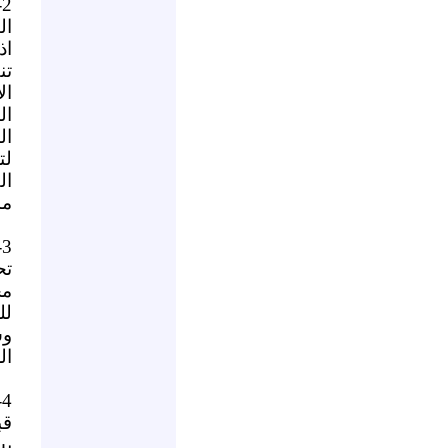
2
ال
اذ
تن
ال
ال
ال
لت
ال
مس
3- لازال عناصر الشرطة يمارسون
تح
مخ
لل
وس
ال
4
قب
بش