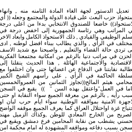
تعديل الدستور لجهة الغاء المادة الثامنه منه , وانهاء
تحواذ حزب البعث على قيادة الدولة والمجتمع وجعله (( أي
استحواذ)) خاضعا للصندوق الانتخابي بدءا من اعلى درجة
 المراتب وهي رئاسة الجمهورية إلى اخفض درجة في
سلم الوظيفي والقيادي , ذلك الاستحواذ الكامل وابعاد الاخر
مختلف في الرأي , والذي يطالب ببناء افضل لوطنه , ادى
ى تردي حالة القضاء والتعليم , واصبحنا مع شديد الاسف
لحزن في مراتب دنيا بالرغم من امكانية مجتمعنا الفكرية
لاقتصادية والاجتماعية الهائلة , هذا الحديث ينقلنا إلى
البة نقابتنا في الدفاع عن اعضائها حتى وان اختلفوا مع
سلطة الحاكمة في الرأي , على رأسهم الشيخ الكبير
محامي هيثم المالح((تجاوز الثمانين من العمروالخمسين
ما في العمل"واعتقل بهذه السن "
))
يقبع في السجن
بب رأيه , بالرغم من معرفة الجميع سواء النقابة او حتى
اجهزة الامنية بمواقفه الوطنية سواء ايام حرب لبان او
تياح غزة اواحتلال العراق كما يعرف الجميع موقفه الواضح
لصريح من الخارج المعادي للوطن ,وكذاك الزميل مهند
حسني يشطب من نقابة المحامين فرع دمشق ويقبع في
سجن بسبب دفاعه ومواقفه المشهودة له امام محكمة امن