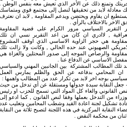
ريتك وتمنع ذلك عن الأخر الذي تعيش معه بنفس الوطن .
ك معادلة لابد من تحقيقها لنصل إلى مجتمع قوي ومتماسك
ستطيع ان يقاوم ويحتضن ويدعم المقاومة , لابد ان نعترف
ق الاخر بالاختلاف بالرأي .
 التقرير السياسي مرور الكرام على قضية المقاومة
عراقية , لاادري ان كان من اعد التقرير نسي ان تلك
مقاومة هي حجر الزاوية الاساسي الذي اوقف المشروع
امريكي الصهيوني عند حده الحالي , وكانت ولا زالت تلك
مقاومة والرصاص الموجه إلى صدور المحتلين والغزاة هي
مفصل الاساسي عن الدفاع عنا .
د تلك المطالب المشتركة
بين الجانبين المهني والسياسي
 ان المحامي بدفاعه عن الحق والظلم يمارس العمل
سياسي بوجه اخر لابد من تكرار عدد من المطالب واهمها :
- جعل النقابة سيدة جدولها ومستقلة عن أي تدخل من حيث
نص القانوني والغاء كل المواد التي تسمح للحزب او رئيس
وزراء من التدخل بعملها وفقا لنص القانون , كما ادعو إلى
ادة تشكيل لجنة اعادة القيد وشطب المحامين وتغليب عدد
ضاء النقابة المركزية في هذه اللجنة لتصبح ثلاثة من النقابة
ثنان من محكمة النقض .