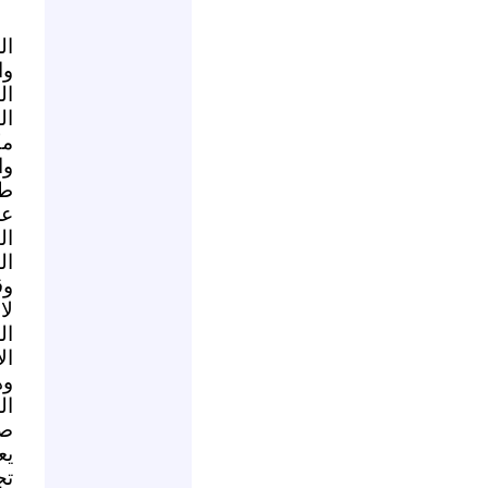
ال
وا
ال
ال
مك
وا
طر
عن
ال
ال
وق
لا
ال
ال
وه
ال
صح
يع
تج