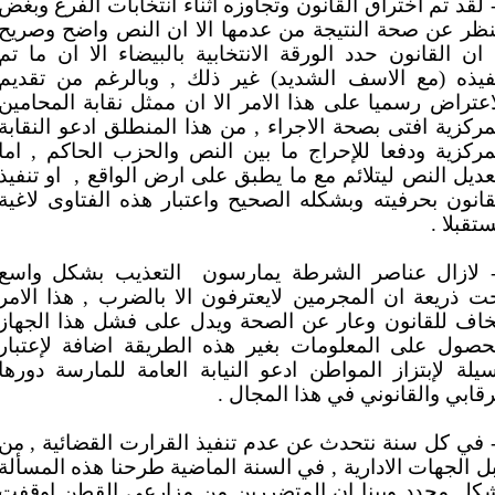
- لقد تم اختراق القانون وتجاوزه اثناء انتخابات الفرع وبغض
نظر عن صحة النتيجة من عدمها الا ان النص واضح وصريح
 ان القانون حدد الورقة الانتخابية بالبيضاء الا ان ما تم
فيذه (مع الاسف الشديد) غير ذلك , وبالرغم من تقديم
اعتراض رسميا على هذا الامر الا ان ممثل نقابة المحامين
مركزية افتى بصحة الاجراء , من هذا المنطلق ادعو النقابة
مركزية ودفعا للإحراج ما بين النص والحزب الحاكم , اما
عديل النص ليتلائم مع ما يطبق على ارض الواقع ,
او تنفيذ
قانون بحرفيته وبشكله الصحيح واعتبار هذه الفتاوى لاغية
تقبلا .
التعذيب بشكل واسع
ت ذريعة ان المجرمين لايعترفون الا بالضرب , هذا الامر
اف للقانون وعار عن الصحة ويدل على فشل هذا الجهاز
حصول على المعلومات بغير هذه الطريقة اضافة لإعتبار
يلة لإبتزاز المواطن ادعو النيابة العامة للمارسة دورها
رقابي والقانوني في هذا المجال .
- في كل سنة نتحدث عن عدم تنفيذ القرارت القضائية , من
ل الجهات الادارية , في السنة الماضية طرحنا هذه المسألة
كل محدد وبينا ان المتضررين من مزارعي القطن اوقفت