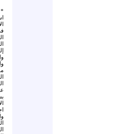
* 
اس
ال
في
ال
ال
إل
وا
وا
مط
ال
ال
عا
بس
ال
اج
وا
ال
ال