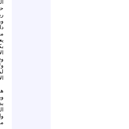
ال
حا
رب
وم
دا
مغ
يع
بك
ال
وف
ول
لم
ال
هذ
وب
بد
ال
وا
مك