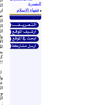
ال
البصيرة
ال
فقهاء الإسلام
ان
ضح
ال
ال
ال
وا
ال
لل
يش
كم
!!
ا
وا
عل
ال
وم
ال
: