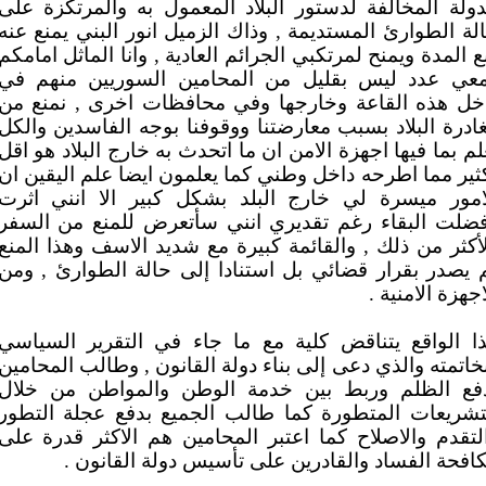
دولة المخالفة لدستور البلاد المعمول به والمرتكزة على
لة الطوارئ المستديمة , وذاك الزميل انور البني يمنع عنه
ع المدة ويمنح لمرتكبي الجرائم العادية , وانا الماثل امامكم
عي عدد ليس بقليل من المحامين السوريين منهم في
خل هذه القاعة وخارجها وفي محافظات اخرى , نمنع من
ادرة البلاد بسبب معارضتنا ووقوفنا بوجه الفاسدين والكل
لم بما فيها اجهزة الامن ان ما اتحدث به خارج البلاد هو اقل
ثير مما اطرحه داخل وطني كما يعلمون ايضا علم اليقين ان
امور ميسرة لي خارج البلد بشكل كبير الا انني اثرت
ضلت البقاء رغم تقديري انني سأتعرض للمنع من السفر
أكثر من ذلك , والقائمة كبيرة مع شديد الاسف وهذا المنع
 يصدر بقرار قضائي بل استنادا إلى حالة الطوارئ , ومن
اجهزة الامنية .
ا الواقع يتناقض كلية مع ما جاء في التقرير السياسي
خاتمته والذي دعى إلى بناء دولة القانون , وطالب المحامين
فع الظلم وربط بين خدمة الوطن والمواطن من خلال
تشريعات المتطورة كما طالب الجميع بدفع عجلة التطور
لتقدم والاصلاح كما اعتبر المحامين هم الاكثر قدرة على
افحة الفساد والقادرين على تأسيس دولة القانون .