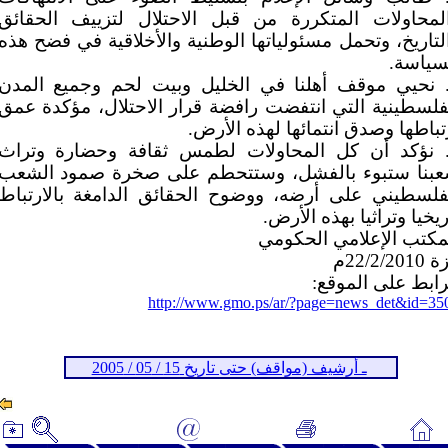
لمحاولات المتكررة من قبل الاحتلال لتزييف الحقائق
لتاريخ، وتحمل مسئولياتها الوطنية والأخلاقية في فضح هذه
سياسة.
. نحيي موقف أهلنا في الخليل وبيت لحم وجميع المدن
فلسطينية التي انتفضت رافضة قرار الاحتلال، مؤكدة عمق
تباطها وصدق انتمائها لهذه الأرض.
. نؤكد أن كل المحاولات لطمس ثقافة وحضارة وتراث
بنا ستبوء بالفشل، وستتحطم على صخرة صمود الشعب
فلسطيني على أرضه، ووضوح الحقائق الدامغة بالارتباط
ريخيا وتراثيا بهذه الأرض.
مكتب الإعلامي الحكومي
22/2/201م
رابط على الموقع:
http://www.gmo.ps/ar/?page=news_det&id=35
ـ أرشيف (مواقف) حتى تاريخ 15 / 05 / 2005