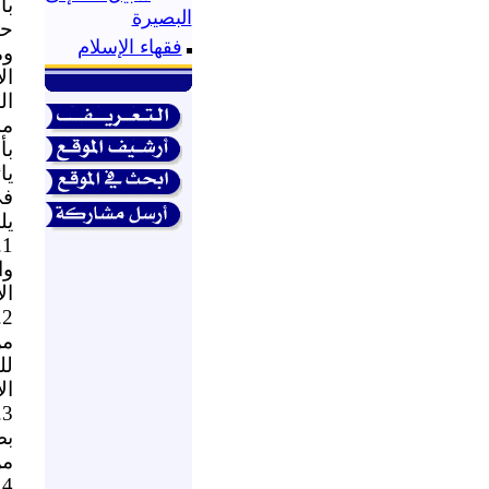
با
البصيرة
حك
فقهاء الإسلام
وم
ال
ال
مد
بأ
يا
في
يل
1
وا
ال
2
من
لل
ال
3
بض
من
4