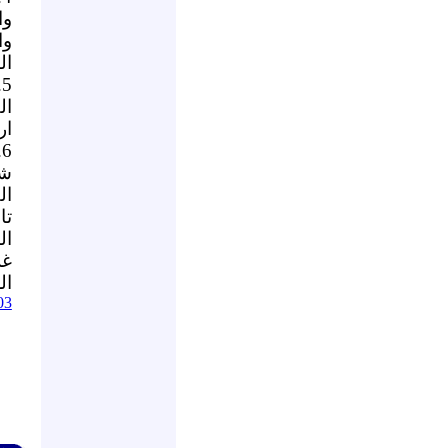
وا
وا
ال
5
ال
ار
6
شع
ال
تا
ال
غزة 0
ال
03