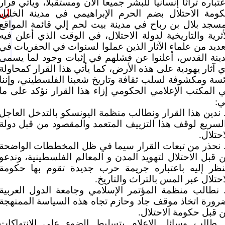
عتباره تراثا إنسانيا للبشر جميعا الآن ومستقبلا، ويأتي قرار
ومة الاحتلال بضم الحرم الإبراهيمي في مدينة الخليل
أرس
سجد بلال بن رباح في مدينة بيت لحم إلي قائمة المواقع
أثرية والتاريخية لدولة الاحتلال، في الوقت الذي أعلن فيه
عديد من علماء الآثار الذين عملوا لسنوات في الحفريات في
ينة القدس، أعلنوا عن فشلهم في إثبات وجود لما يسمى
ي آثار يهودية على هذه الأرض، كما يأتي هذا القرار كمحاولة
ئسة ومكشوفة لسلب ثقافة وتاريخ شعبنا الفلسطيني، وإننا
 المكتب الإعلامي الحكومي إزاء هذا القرار نؤكد على ما
ي:
. ندين هذا القرار ونطالب منظمة اليونسكو بالتدخل العاجل
لسريع لوقف هذا التزييف المتعمد والمقصود من قبل دولة
احتلال.
. نحذر من تبعات القرار سيما في ظل المخططات الواضحة
 قبل الاحتلال لتهويد المدن و المعالم الفلسطينية، وندعو
نظر إليه باعتباره جريمة حرب جديدة تقوم بها حكومة
احتلال عبر المس بالتراث والتاريخ.
. نطالب منظمة المؤتمر الإسلامي وجامعة الدول العربية
رورة اتخاذ موقف جاد وحازم تجاه هذه السياسة الممنهجة
 قبل حكومة الاحتلال.
. طالب وسائل الإعلام بتسليط الضوء على الانتهاكات