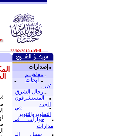
الثلاثاء 23/02/2010
إصدارات
الم
ـ
مفاهيــم
ال
ـ
أبحاث
ـ
كتب
ـ
رجال الشرق
في
المستشرقون
مق
الجدد
في
ال
التطويروالتنوير
له
حوارات في
مخ
مدارات
ال
سبيل إلى