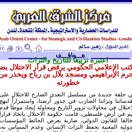
ـ
اعتبره تزييفا للتاريخ والتراث
كتب الإعلامي الحكومي يرفض قرار الاحتلال بض
حرم الإبراهيمي ومسجد بلال بن رباح ويحذر من
خطورته
 حلقة جديدة من مسلسل التعدي الصارخ للاحتلال على
دساتنا وتراثنا الضارب في جذور أرضنا، واستمراراً لنهج
احتلال في محاولات تزوير التاريخ ومحاولة إيجاد موطأ قدم
م في أرض فلسطين، قامت حكومة الاحتلال باتخاذ قرارا
الفا للقانون الدولي، ضاربة بعرض الحائط المؤسسات
دولية المعنية بحفظ التراث الإنساني وعدم المساس به،