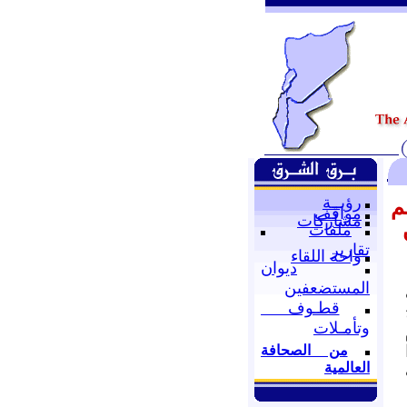
رؤيــة
م
مواقف
مشاركات
ملفات
تقارير
واحة اللقاء
ديوان
المستضعفين
قطـوف
وتأمـلات
من الصحافة
العالمية