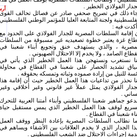
جدار الفولاذي الخطير .
أرس
اء ذلك في تصريح صحفي صادر عن فصائل تحالف القوى
فلسطينية ولجنة المتابعة العليا للمؤتمر الوطني الفلسطيني
أكدت فيه :
 إقامة السلطات المصرية للجدار الفولاذي على الحدود مع
اع غزة يعتبر خطوة تصعيديه غير مسبوقة من السلطات
مصرية ، والذي يستهدف خنق وتجويع أبناء شعبنا في
قطاع الصامد ، ولا يخدم إلا الاحتلال الصهيوني .
نا نستغرب ونستهجن هذا العمل الخطير الذي يأتي في
اق تشديد الحصار على شعبنا في القطاع في محاولة
ئسة للنيل من إرادة صموده وثباته وتمسكه بحقوقه .
نا نحذر من تداعيات هذا العمل الخطير حيث أن إقامة هذا
جدار الفولاذي يمثل عملاً غير قانوني وغير أخلاقي وغير
ساني .
دعو جماهير شعبنا الفلسطيني وأبناء أمتنا العربية للتحرك
سريع لوقف هذا العمل الخطير الذي يمس مستقبل حياة
ناء شعبنا في القطاع .
ا نطالب السلطات المصرية بإعادة النظر ووقف العمل
ذا الجدار الذي لا يخدم العلاقات بين الأشقاء ويساهم في
مة إجراءات الاحتلال ضد الشعب الفلسطيني .