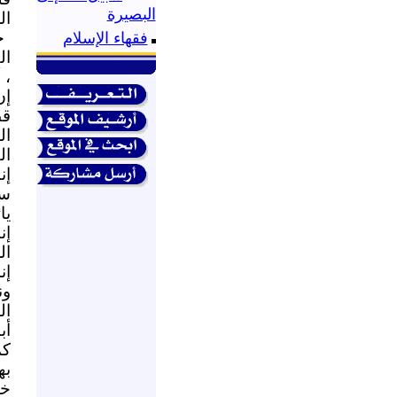
البصيرة
ال
ج
فقهاء الإسلام
ال
، 
إن
قط
ال
ال
إن
سي
يا
إن
ال
إن
ون
ال
أب
كم
به
خد