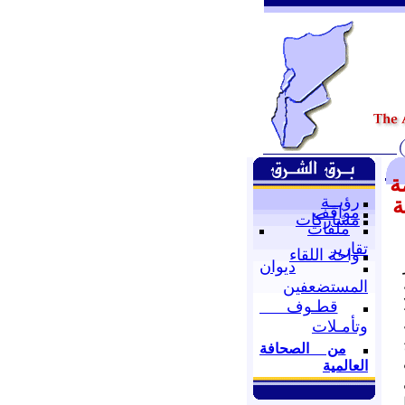
ة
رؤيــة
ة
مواقف
مشاركات
ملفات
تقارير
واحة اللقاء
ديوان
المستضعفين
قطـوف
وتأمـلات
من الصحافة
العالمية