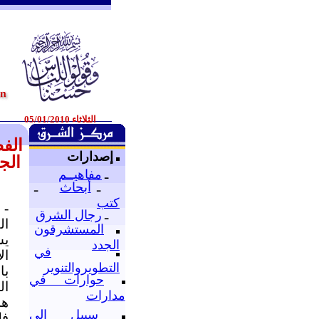
الثلاثاء 05/01/2010
الفص
إصدارات
الج
ـ
مفاهيــم
ـ
أبحاث
ـ
كتب
- 
ـ
رجال الشرق
ال
المستشرقون
يس
الجدد
في
ال
التطويروالتنوير
با
حوارات في
ال
مدارات
هذ
سبيل إلى
فل