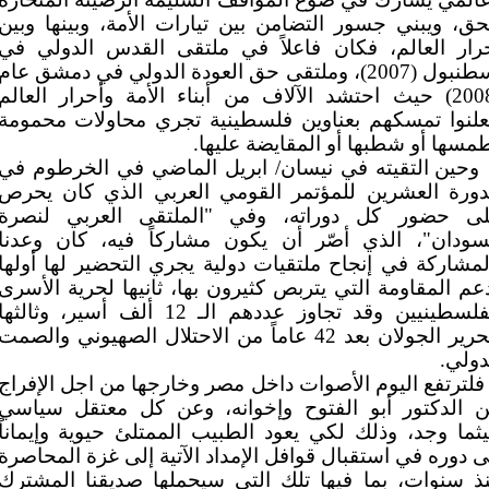
حق، ويبني جسور التضامن بين تيارات الأمة، وبينها وبين
رار العالم، فكان فاعلاً في ملتقى القدس الدولي في
اسطنبول (2007)، وملتقى حق العودة الدولي في دمشق عام
(2008) حيث احتشد الآلاف من أبناء الأمة وأحرار العالم
علنوا تمسكهم بعناوين فلسطينية تجري محاولات محمومة
مسها أو شطبها أو المقايضة عليها.
وحين التقيته في نيسان/ ابريل الماضي في الخرطوم في
دورة العشرين للمؤتمر القومي العربي الذي كان يحرص
ى حضور كل دوراته، وفي "الملتقى العربي لنصرة
سودان"، الذي أصّر أن يكون مشاركاً فيه، كان وعدنا
لمشاركة في إنجاح ملتقيات دولية يجري التحضير لها أولها
عم المقاومة التي يتربص كثيرون بها، ثانيها لحرية الأسرى
الفلسطينيين وقد تجاوز عددهم الـ 12 ألف أسير، وثالثها
لتحرير الجولان بعد 42 عاماً من الاحتلال الصهيوني والصمت
دولي.
فلترتفع اليوم الأصوات داخل مصر وخارجها من اجل الإفراج
 الدكتور أبو الفتوح وإخوانه، وعن كل معتقل سياسي
ثما وجد، وذلك لكي يعود الطبيب الممتلئ حيوية وإيماناً
ى دوره في استقبال قوافل الإمداد الآتية إلى غزة المحاصرة
ذ سنوات، بما فيها تلك التي سيحملها صديقنا المشترك