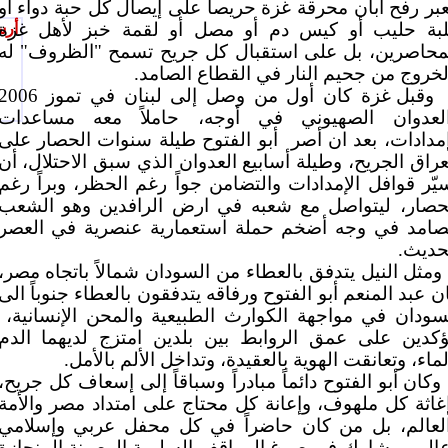
بر رفح أبان محرقة غزة حريصاً على إيصال كل حبة دواء أو
بة حليب أو كيس دم أو مصل أو لقمة خبز لأهل غزة
أرس
محاصرين، بل على استقبال كل جريح تسمح "الظروف" له
لخروج من جحيم النار في القطاع الصامد.
وقبل غزة كان أول من وصل إلى لبنان في تموز 06
لعدوان الصهيوني في أوجه، حاملاً معه مساعدات
مدادات، بعد ان أصر
أبو الفتوح طيلة سنوات الحصار على
عراق الجريح، وطيلة أسابيع العدوان الذي سبق الاحتلال، أن
يّر قوافل الإمدادات والتضامن جواً رغم الحظر، وبراً رغم
حصار، ليتواصل مع شعبه في ارض الرافدين وهو الشعب
صامد في وجه أضخم حملة استعمارية عنصرية في العصر
حديث.
ومثل النيل يتدفق بالعطاء من السودان شمالاً باتجاه مصر،
ن عبد المنعم أبو الفتوح ورفاقه يتدفقون بالعطاء جنوباً الى
سودان في مواجهة الكوارث الطبيعية والمحن الإنسانية،
كدين على عمق الروابط بين بلدين امتزج لديهما الدم
لماء، وتعانقت الهوية بالعقيدة، وتداخل الألم بالأمل.
وكان أبو الفتوح دائماً مبادراً وسباقاً إلى إسعاف كل جريح،
غاثة كل ملهوف، وإعانة كل محتاج على امتداد مصر والأمة
لعالم، بل من كان حاضراً في كل محفل عربي وإسلامي
المي يشارك في صوغ المواقف السليمة الرصينة المنحازة