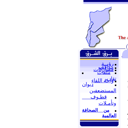
رؤيــة
مواقف
مشاركات
ملفات
تقارير
واحة اللقاء
ديوان
المستضعفين
قطـوف
وتأمـلات
من الصحافة
العالمية