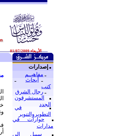
الأربعاء 01/07/2009
إصدارات
ـ
مفاهيــم
مع
ـ
أبحاث
ـ
كتب
ال
ـ
رجال الشرق
المستشرقون
ال
الجدد
خص
في
ون
التطويروالتنوير
حوارات في
في
مدارات
أر
سبيل إلى