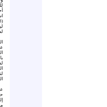
لل
أح
لي
لط
ال
عل
ال
با
لد
ال
عن
حي
إل
من