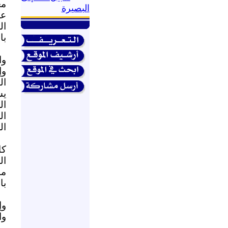
مع
البصيرة
عل
ال
با
وا
وإ
ال
يس
ال
ال
ال
كا
ال
مؤ
با
وإ
وا
وع