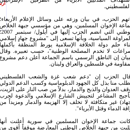
أرس
لفلسطيني.
تهم الحزب، في بيان وزعه على وسائل الإعلام الأربعاء؛
اعة الإخوان المسلمين، وهي من مؤسسي جبهة الخلاص
الوطني التي انضم الحزب إليها ف
لمراوغة السياسية، وبأنها تسعى إلى "مشروع جهادٍ إسلامي
ناء حلم دولة الخلافة الإسلامية يورط المنطقة بأكملها
راعات لا تخدم المصلحة الوطنية"، حسب تعبيره. وقال
بيان إن الناطق الرسمي باسم الجماعة أعلن دعم مشروع
مقاومة في فلسطين والعراق ولبنان.
ال الحزب إن "دعم شعب غزة والشعب الفلسطيني
طلب منا بذل كل الجهود الدبلوماسية وكسب الدعم الدولي
قف العدوان والذبح والدمار، بدلاً من صب النار على الزيت،
أجيج المشاعر لتجييش الشارع الإسلامي والدعوة لحرب
هاد) غير متكافئة لا تخلف إلا الهزيمة والدمار ومزيداً من
اقة الدماء وقتل الأبرياء".
انت جماعة الإخوان المسلمين في سورية أعلنت أنها
بت من جبهة الخلاص الوطني المعارضة موقفاً أقوى من