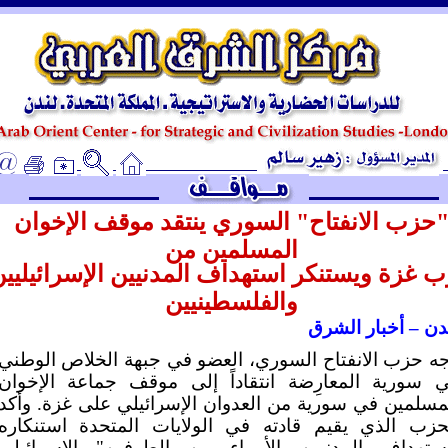
ـ
حزب الانفتاح" السوري ينتقد موقف الإخوان
المسلمين من
 غزة ويستنكر استهداف المدنيين الإسرائيليي
والفلسطينيين
دن – أخبار الشرق
ه حزب الانفتاح السوري، العضو في جبهة الخلاص الوطني
 سورية المعارِضة انتقاداً إلى موقف جماعة الإخوان
مسلمين في سورية من العدوان الإسرائيلي على غزة. وأكد
حزب الذي يقيم قادته في الولايات المتحدة استنكاره
ستهداف المدنيين الأبرياء من الطرفين" الإسرائيلي