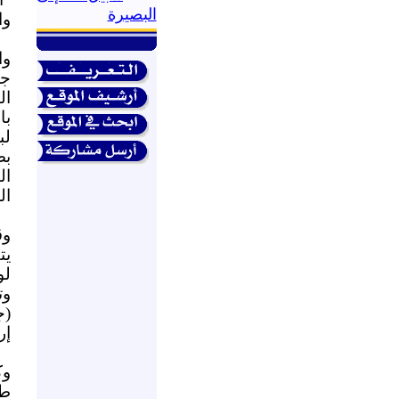
البصيرة
وا
وا
جم
با
لب
بص
ال
ال
وق
يت
لو
وت
(ج
إر
وك
طل