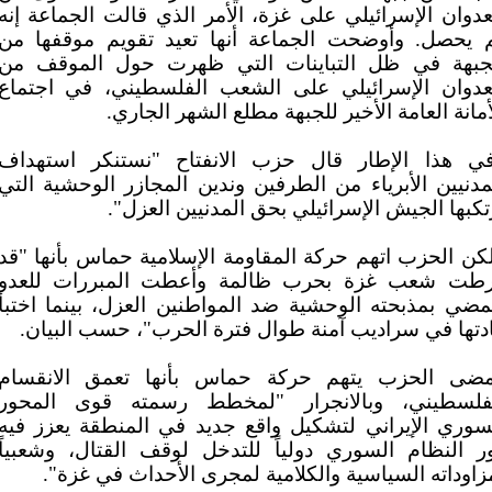
عدوان الإسرائيلي على غزة، الأمر الذي قالت الجماعة إنه
 يحصل. وأوضحت الجماعة أنها تعيد تقويم موقفها من
جبهة في ظل التباينات التي ظهرت حول الموقف من
عدوان الإسرائيلي على الشعب الفلسطيني، في اجتماع
أمانة العامة الأخير للجبهة مطلع الشهر الجاري.
ي هذا الإطار قال حزب الانفتاح "نستنكر استهداف
مدنيين الأبرياء من الطرفين وندين المجازر الوحشية التي
تكبها الجيش الإسرائيلي بحق المدنيين العزل".
كن الحزب اتهم حركة المقاومة الإسلامية حماس بأنها "قد
طت شعب غزة بحرب ظالمة وأعطت المبررات للعدو
مضي بمذبحته الوحشية ضد المواطنين العزل، بينما اختبأ
دتها في سراديب آمنة طوال فترة الحرب"، حسب البيان.
ضى الحزب يتهم حركة حماس بأنها تعمق الانقسام
فلسطيني، وبالانجرار "لمخطط رسمته قوى المحور
سوري الإيراني لتشكيل واقع جديد في المنطقة يعزز فيه
ر النظام السوري دولياً للتدخل لوقف القتال، وشعبياً
زاوداته السياسية والكلامية لمجرى الأحداث في غزة".