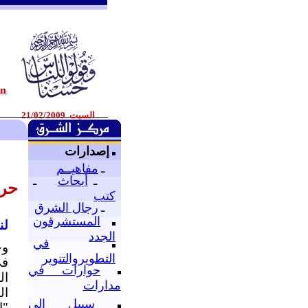
السبت 21/02/2009
"
إصدارات
ـ
مفاهيــم
ـ
أبحاث
ـ
حرب
كتب
ـ
رجال الشرق
المستشرقون
لن
الجدد
في
وج
التطويروالتنوير
في
حوارات في
ال
مدارات
ال
سبيل إلى
"ا