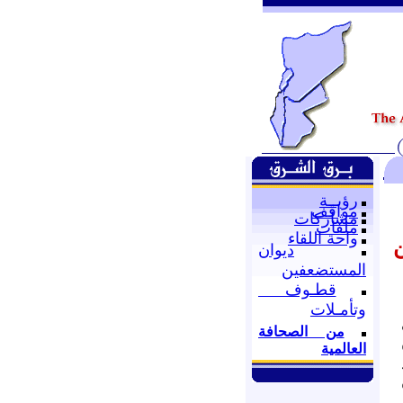
رؤيــة
مواقف
مشاركات
ملفات
واحة اللقاء
ن
ديوان
المستضعفين
قطـوف
وتأمـلات
من الصحافة
العالمية