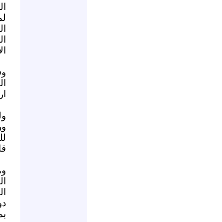
ال
لم
ال
ال
ال
وف
ال
ار
ول
ور
لل
قا
وم
ال
ال
دو
بم