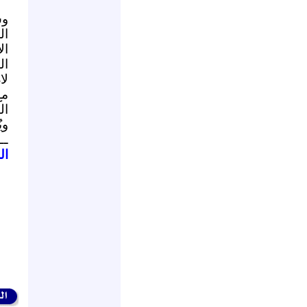
وش
ال
ال
ال
لا
مع
ال
وي
ــ
ال